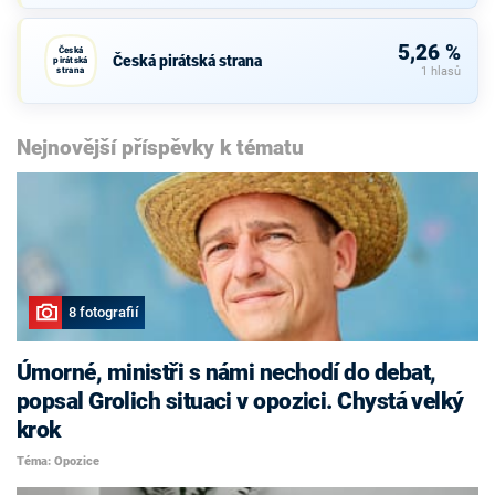
5,26 %
Česká
Česká pirátská strana
pirátská
strana
1 hlasů
Nejnovější příspěvky k tématu
8 fotografií
Úmorné, ministři s námi nechodí do debat,
popsal Grolich situaci v opozici. Chystá velký
krok
Téma: Opozice