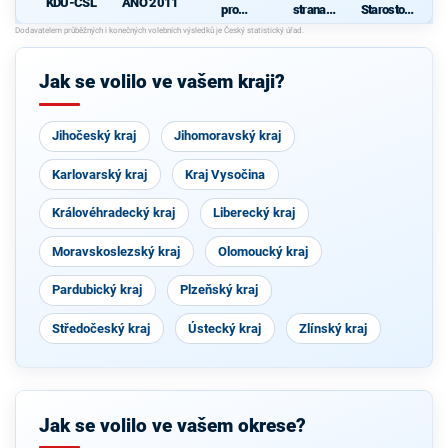
KDU-ČSL
ANO 2011
pro
strana
Starostové
Vysočinu
sociálně
pro občany
d
demokrati
cká
Jak se volilo ve vašem kraji?
Jihočeský kraj
Jihomoravský kraj
Karlovarský kraj
Kraj Vysočina
Královéhradecký kraj
Liberecký kraj
Moravskoslezský kraj
Olomoucký kraj
Pardubický kraj
Plzeňský kraj
Středočeský kraj
Ústecký kraj
Zlínský kraj
Jak se volilo ve vašem okrese?