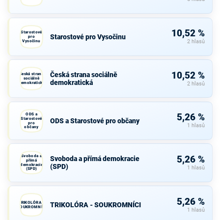
10,52 %
Starostové
Starostové pro Vysočinu
pro
Vysočinu
2 hlasů
10,52 %
Česká strana sociálně
Česká strana
sociálně
demokratická
demokratická
2 hlasů
ODS a
5,26 %
Starostové
ODS a Starostové pro občany
pro
1 hlasů
občany
Svoboda a
5,26 %
Svoboda a přímá demokracie
přímá
demokracie
(SPD)
1 hlasů
(SPD)
5,26 %
TRIKOLÓRA -
TRIKOLÓRA - SOUKROMNÍCI
SOUKROMNÍCI
1 hlasů