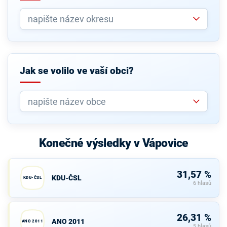
Jak se volilo ve vaší obci?
Konečné výsledky v Vápovice
31,57 %
KDU-ČSL
KDU-ČSL
6 hlasů
26,31 %
ANO 2011
ANO 2011
5 hlasů