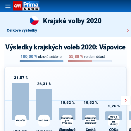
Krajské volby 2020
Celkové výsledky
Výsledky krajských voleb 2020: Vápovice
100,00
%
55,88
%
okrsků sečteno
volební účast
31,57 %
26,31 %
10,52 %
10,52 %
5,26 %
ODS a
Česká strana
Starostové
Starostové
KDU-ČSL
ANO 2011
pro
sociálně
pro
Vysočinu
demokratická
občany
Starostové
Česká
ODS a
S