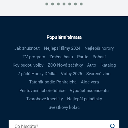
Populární témata
Jak zhubnout
Nejlepší filmy 2024
Nejlepší horory
TV program
Změna času
Partie
Počasí
Kdy budou volby
ZOO Nové začátky
Auto – katalog
7 pádů Honzy Dědka
Volby 2025
Svařené víno
Tatarák podle Pohlreicha
Aloe vera
Pěstování lichořeřišnice
Výpočet ascendentu
Tvarohové knedlíky
Nejlepší palačinky
Švestkový koláč