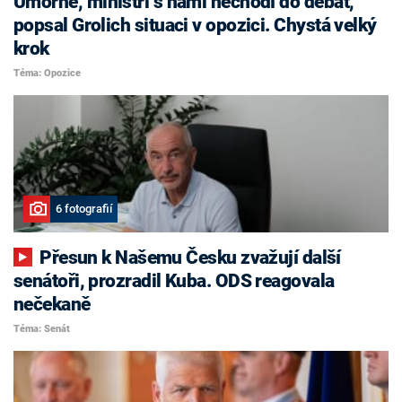
Úmorné, ministři s námi nechodí do debat,
popsal Grolich situaci v opozici. Chystá velký
krok
Téma: Opozice
6 fotografií
Přesun k Našemu Česku zvažují další
senátoři, prozradil Kuba. ODS reagovala
nečekaně
Téma: Senát