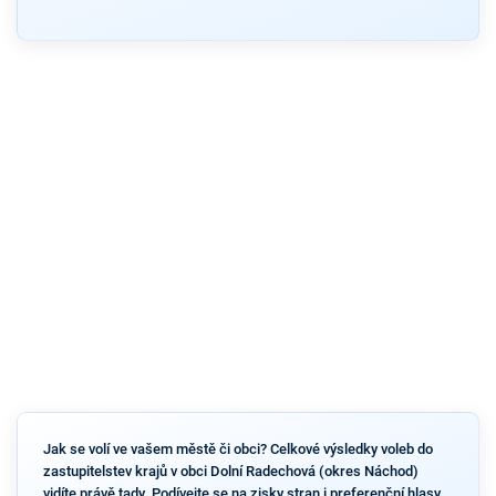
Jak se volí ve vašem městě či obci? Celkové výsledky voleb do
zastupitelstev krajů v obci Dolní Radechová (okres Náchod)
vidíte právě tady. Podívejte se na zisky stran i preferenční hlasy