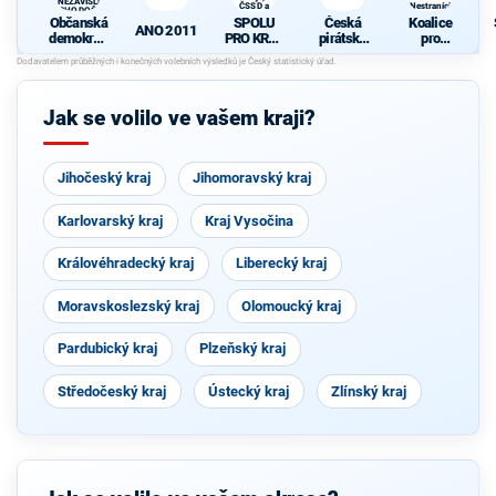
A NEZÁVISLÍ a
ČSSD a
Nestraníci
VÝCHODOČEŠI
Zelení
Občanská
SPOLU
Česká
Koalice
ANO 2011
demokrati
PRO KRAJ
pirátská
pro
cká strana
-
strana
Královéhra
K
+
Osobnosti
decký kraj
d
STAROST
kraje,
- KDU-
OVÉ A
ČSSD a
ČSL -
Jak se volilo ve vašem kraji?
NEZÁVISL
Zelení
VPM -
Í a
Nestraníci
VÝCHODO
ČEŠI
Jihočeský kraj
Jihomoravský kraj
Karlovarský kraj
Kraj Vysočina
Královéhradecký kraj
Liberecký kraj
Moravskoslezský kraj
Olomoucký kraj
Pardubický kraj
Plzeňský kraj
Středočeský kraj
Ústecký kraj
Zlínský kraj