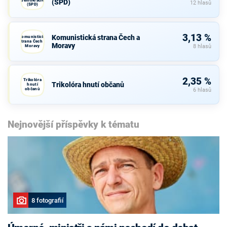
(SPD)
12 hlasů
(SPD)
3,13 %
Komunistická strana Čech a
Komunistická
strana Čech a
Moravy
Moravy
8 hlasů
2,35 %
Trikolóra
Trikolóra hnutí občanů
hnutí
občanů
6 hlasů
Nejnovější příspěvky k tématu
8 fotografií