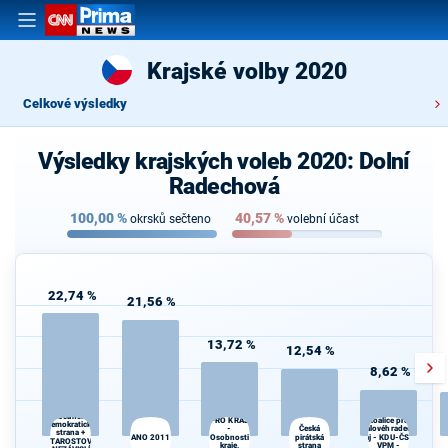
Krajské volby 2020
Celkové výsledky
Výsledky krajských voleb 2020: Dolní
Radechová
100,00
%
40,57
%
okrsků sečteno
volební účast
22,74 %
21,56 %
13,72 %
12,54 %
8,62 %
SPOLU
Občanská
PRO KRAJ
Koalice pro
demokratická
Česká
-
Královéhradecký
strana +
ANO 2011
Osobnosti
pirátská
kraj - KDU-ČSL -
Kr
STAROSTOVÉ
kraje,
strana
VPM -