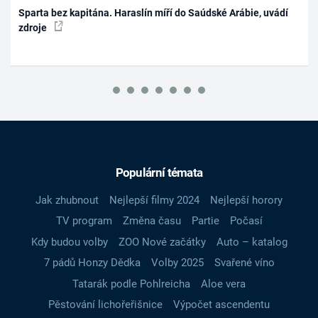
Sparta bez kapitána. Haraslín míří do Saúdské Arábie, uvádí
zdroje
Populární témata
Jak zhubnout
Nejlepší filmy 2024
Nejlepší horory
TV program
Změna času
Partie
Počasí
Kdy budou volby
ZOO Nové začátky
Auto – katalog
7 pádů Honzy Dědka
Volby 2025
Svařené víno
Tatarák podle Pohlreicha
Aloe vera
Pěstování lichořeřišnice
Výpočet ascendentu