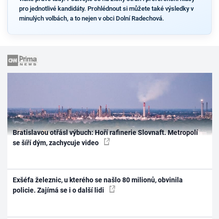
pro jednotlivé kandidáty. Prohlédnout si můžete také výsledky v
minulých volbách, a to nejen v obci Dolní Radechová.
Bratislavou otřásl výbuch: Hoří rafinerie Slovnaft. Metropolí
se šíří dým, zachycuje video
Exšéfa železnic, u kterého se našlo 80 milionů, obvinila
policie. Zajímá se i o další lidi