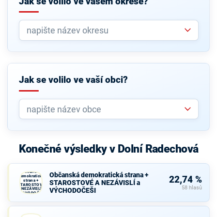
Jak se volilo ve vašem okrese?
Jak se volilo ve vaší obci?
Konečné výsledky v Dolní Radechová
Občanská
Občanská demokratická strana +
demokratická
22,74 %
strana +
STAROSTOVÉ A NEZÁVISLÍ a
STAROSTOVÉ
58 hlasů
A NEZÁVISLÍ a
VÝCHODOČEŠI
VÝCHODOČEŠI