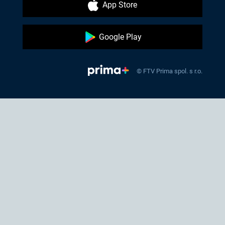
App Store
Google Play
© FTV Prima spol. s r.o.