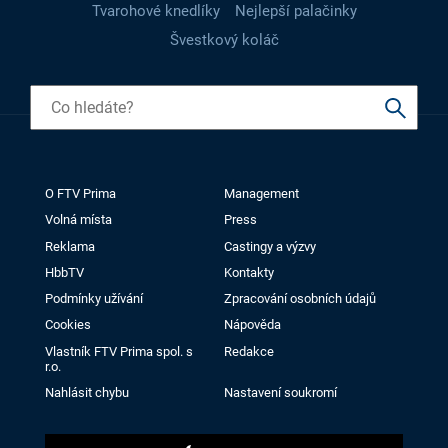
Tvarohové knedlíky
Nejlepší palačinky
Švestkový koláč
O FTV Prima
Management
Volná místa
Press
Reklama
Castingy a výzvy
HbbTV
Kontakty
Podmínky užívání
Zpracování osobních údajů
Cookies
Nápověda
Vlastník FTV Prima spol. s
Redakce
r.o.
Nahlásit chybu
Nastavení soukromí