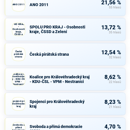
21,56 %
ANO 2011
ANO 2011
55 hlasů
SPOLU
PRO KRAJ
13,72 %
SPOLU PRO KRAJ - Osobnosti
-
Osobnosti
kraje, ČSSD a Zelení
kraje,
35 hlasů
ČSSD a
Zelení
12,54 %
Česká
Česká pirátská strana
pirátská
strana
32 hlasů
Koalice pro
8,62 %
Koalice pro Královéhradecký kraj
Královéhradecký
kraj - KDU-ČSL -
- KDU-ČSL - VPM - Nestraníci
VPM -
22 hlasů
Nestraníci
8,23 %
Spojenci pro Královéhradecký
Spojenci pro
Královéhradecký
kraj
kraj
21 hlasů
Svoboda a
4,70 %
Svoboda a přímá demokracie
přímá
demokracie