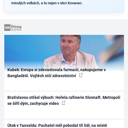
minulých volbách, a to nejen v obci Kovanec.
Kubek: Evropa si zdevastovala farmacii, nakupujeme v
Bangladéši. Vojtěch ničí zdravotnictví
Bratislavou otřásl výbuch: Hořela rafinerie Slovnaft. Metropolí
se šířil dým, zachycuje video
Útok v Tanvaldu: Pachatel měl pobodat tři lidi, na místě