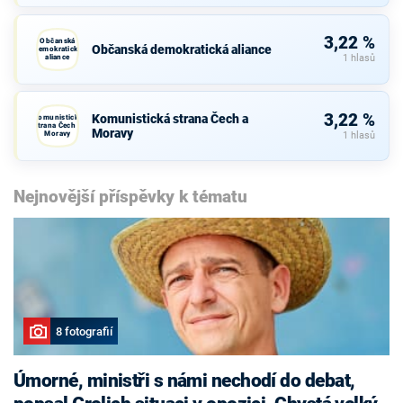
3,22 %
Občanská
Občanská demokratická aliance
demokratická
aliance
1 hlasů
3,22 %
Komunistická strana Čech a
Komunistická
strana Čech a
Moravy
Moravy
1 hlasů
Nejnovější příspěvky k tématu
8 fotografií
Úmorné, ministři s námi nechodí do debat,