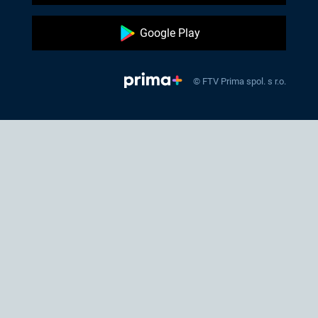
Google Play
© FTV Prima spol. s r.o.