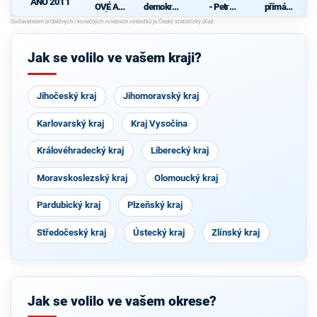
ANO 2011
OVÉ A
demokrati
- Petr
přímá
NEZÁVISL
cká strana
Hannig -
demokraci
Í
za
e (SPD)
d
spravedln
ost a
Jak se volilo ve vašem kraji?
životní
jistoty
Jihočeský kraj
Jihomoravský kraj
Karlovarský kraj
Kraj Vysočina
Královéhradecký kraj
Liberecký kraj
Moravskoslezský kraj
Olomoucký kraj
Pardubický kraj
Plzeňský kraj
Středočeský kraj
Ústecký kraj
Zlínský kraj
Jak se volilo ve vašem okrese?