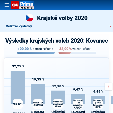
Krajské volby 2020
Celkové výsledky
Výsledky krajských voleb 2020: Kovanec
100,00
%
32,00
%
okrsků sečteno
volební účast
32,25 %
19,35 %
12,90 %
9,67 %
6,45 %
ROZUMNÍ -
Petr Hannig
Svoboda a
Občanská
přímá
STAROSTOVÉ
- za
ANO 2011
demokratická
A NEZÁVISLÍ
spravedlnost
demokracie
strana
d
a životní
(SPD)
jistoty
STAROST
Občanská
ROZUMNÍ
Svoboda a