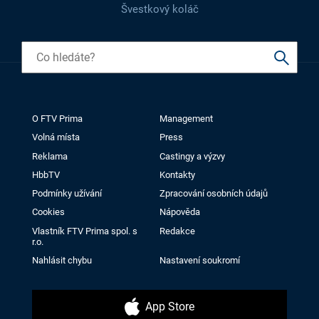
Švestkový koláč
O FTV Prima
Management
Volná místa
Press
Reklama
Castingy a výzvy
HbbTV
Kontakty
Podmínky užívání
Zpracování osobních údajů
Cookies
Nápověda
Vlastník FTV Prima spol. s
Redakce
r.o.
Nahlásit chybu
Nastavení soukromí
App Store