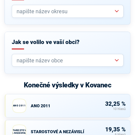
Jak se volilo ve vaší obci?
Konečné výsledky v Kovanec
32,25 %
ANO 2011
ANO 2011
10 hlasů
19,35 %
STAROSTOVÉ
STAROSTOVÉ A NEZÁVISLÍ
A NEZÁVISLÍ
6 hlasů