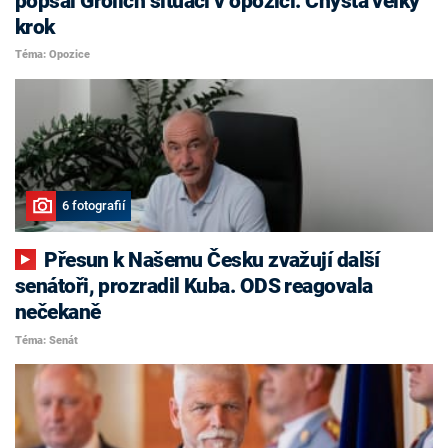
popsal Grolich situaci v opozici. Chystá velký
krok
Téma: Opozice
6 fotografií
Přesun k Našemu Česku zvažují další
senátoři, prozradil Kuba. ODS reagovala
nečekaně
Téma: Senát