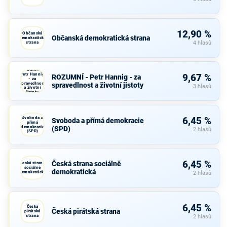
12,90 %
Občanská
Občanská demokratická strana
demokratická
strana
4 hlasů
ROZUMNÍ -
Petr Hannig
9,67 %
ROZUMNÍ - Petr Hannig - za
- za
spravedlnost
spravedlnost a životní jistoty
3 hlasů
a životní
jistoty
Svoboda a
6,45 %
Svoboda a přímá demokracie
přímá
demokracie
(SPD)
2 hlasů
(SPD)
6,45 %
Česká strana sociálně
Česká strana
sociálně
demokratická
demokratická
2 hlasů
6,45 %
Česká
Česká pirátská strana
pirátská
strana
2 hlasů