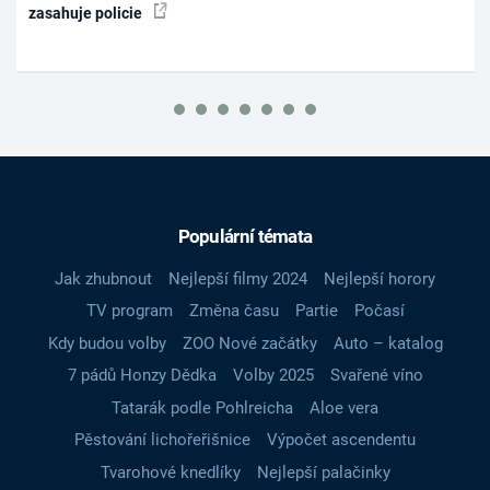
zasahuje policie
Populární témata
Jak zhubnout
Nejlepší filmy 2024
Nejlepší horory
TV program
Změna času
Partie
Počasí
Kdy budou volby
ZOO Nové začátky
Auto – katalog
7 pádů Honzy Dědka
Volby 2025
Svařené víno
Tatarák podle Pohlreicha
Aloe vera
Pěstování lichořeřišnice
Výpočet ascendentu
Tvarohové knedlíky
Nejlepší palačinky