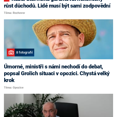
růst důchodů. Lidé musí být sami zodpovědní
Téma: Rozhovor
8 fotografií
Úmorné, ministři s námi nechodí do debat,
popsal Grolich situaci v opozici. Chystá velký
krok
Téma: Opozice