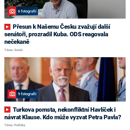
6 fotografií
Přesun k Našemu Česku zvažují další
senátoři, prozradil Kuba. ODS reagovala
nečekaně
Téma: Senát
9 fotografií
Turkova pomsta, nekonfliktní Havlíček i
návrat Klause. Kdo může vyzvat Petra Pavla?
Téma: Politika