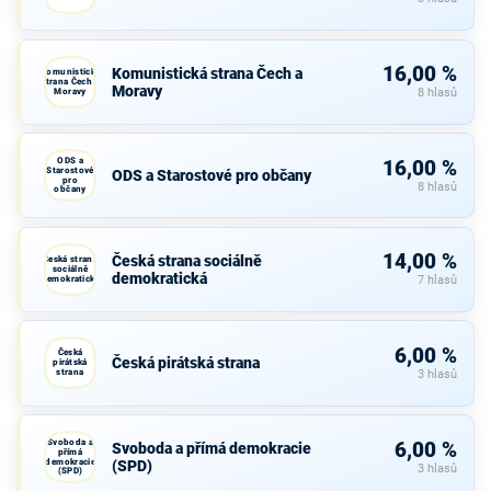
16,00 %
Komunistická strana Čech a
Komunistická
strana Čech a
Moravy
Moravy
8 hlasů
ODS a
16,00 %
Starostové
ODS a Starostové pro občany
pro
8 hlasů
občany
14,00 %
Česká strana sociálně
Česká strana
sociálně
demokratická
demokratická
7 hlasů
6,00 %
Česká
Česká pirátská strana
pirátská
strana
3 hlasů
Svoboda a
6,00 %
Svoboda a přímá demokracie
přímá
demokracie
(SPD)
3 hlasů
(SPD)