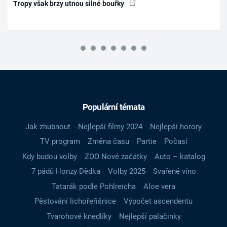
Tropy však brzy utnou silné bouřky
Populární témata
Jak zhubnout
Nejlepší filmy 2024
Nejlepší horory
TV program
Změna času
Partie
Počasí
Kdy budou volby
ZOO Nové začátky
Auto – katalog
7 pádů Honzy Dědka
Volby 2025
Svařené víno
Tatarák podle Pohlreicha
Aloe vera
Pěstování lichořeřišnice
Výpočet ascendentu
Tvarohové knedlíky
Nejlepší palačinky