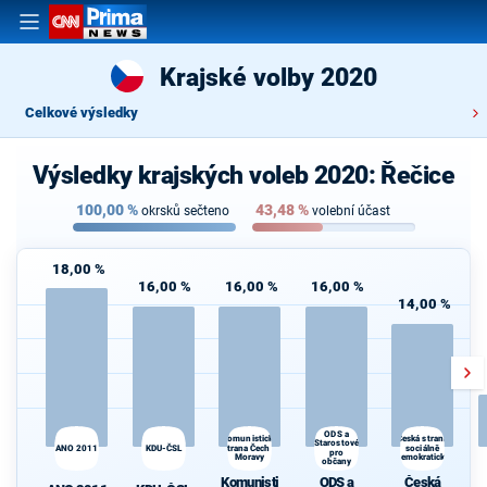
Krajské volby 2020
Celkové výsledky
Výsledky krajských voleb 2020: Řečice
100,00
%
43,48
%
okrsků sečteno
volební účast
18,00 %
16,00 %
16,00 %
16,00 %
14,00 %
ODS a
Komunistická
Česká strana
Starostové
ANO 2011
KDU-ČSL
strana Čech a
sociálně
pro
Moravy
demokratická
občany
Komunisti
ODS a
Česká