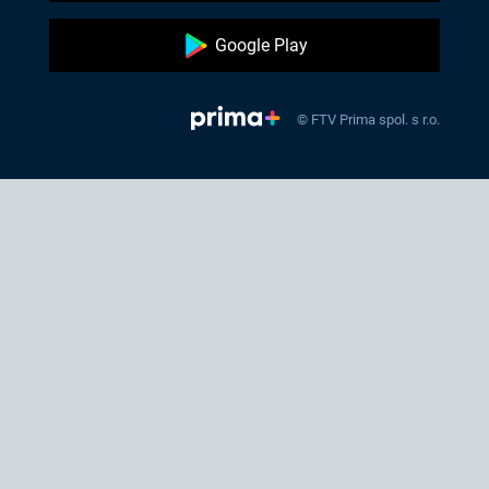
Google Play
© FTV Prima spol. s r.o.