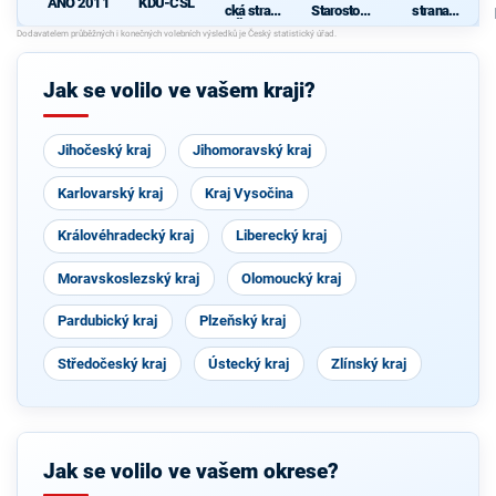
ANO 2011
KDU-ČSL
cká strana
Starostové
strana
Čech a
pro občany
sociálně
Moravy
demokrati
cká
Jak se volilo ve vašem kraji?
Jihočeský kraj
Jihomoravský kraj
Karlovarský kraj
Kraj Vysočina
Královéhradecký kraj
Liberecký kraj
Moravskoslezský kraj
Olomoucký kraj
Pardubický kraj
Plzeňský kraj
Středočeský kraj
Ústecký kraj
Zlínský kraj
Jak se volilo ve vašem okrese?