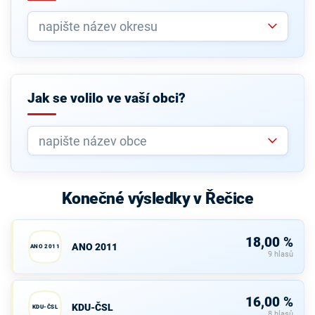
Jak se volilo ve vaší obci?
Konečné výsledky v Řečice
18,00 %
ANO 2011
ANO 2011
9 hlasů
16,00 %
KDU-ČSL
KDU-ČSL
8 hlasů