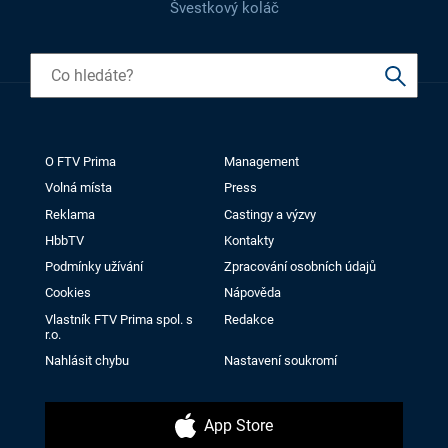
Švestkový koláč
O FTV Prima
Management
Volná místa
Press
Reklama
Castingy a výzvy
HbbTV
Kontakty
Podmínky užívání
Zpracování osobních údajů
Cookies
Nápověda
Vlastník FTV Prima spol. s
Redakce
r.o.
Nahlásit chybu
Nastavení soukromí
App Store