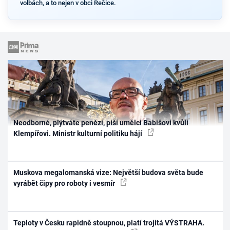
volbách, a to nejen v obci Řečice.
Neodborné, plýtváte penězi, píší umělci Babišovi kvůli
Klempířovi. Ministr kulturní politiku hájí
Muskova megalomanská vize: Největší budova světa bude
vyrábět čipy pro roboty i vesmír
Teploty v Česku rapidně stoupnou, platí trojitá VÝSTRAHA.