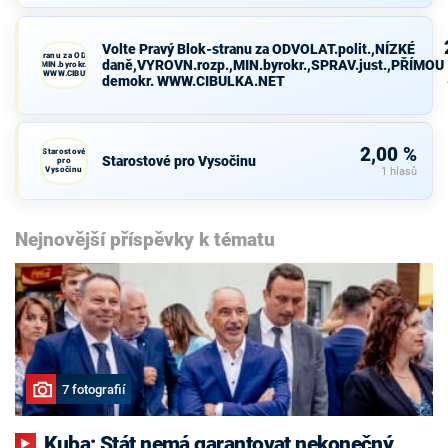
Volte Pravý Blok-stranu za ODVOLAT.polit.,NÍZKÉ
avý Blok-stranu za ODVOLAT.polit.,NÍZKÉ
daně,VYROVN.rozp.,MIN.byrokr.,SPRAV.just.,PŘÍMOU
VN.rozp.,MIN.byrokr.,SPRAV.just.,PŘÍMOU
demokr. WWW.CIBULKA.NET
demokr. WWW.CIBULKA.NET
2,00 %
Starostové
Starostové pro Vysočinu
pro
Vysočinu
1 hlasů
Nejnovější příspěvky k tématu
7 fotografií
Kuba: Stát nemá garantovat nekonečný