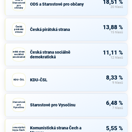
ODS a
18,51 %
Starostové
ODS a Starostové pro občany
pro
20 hlasů
občany
13,88 %
Česká
Česká pirátská strana
pirátská
strana
15 hlasů
11,11 %
Česká strana sociálně
Česká strana
sociálně
demokratická
demokratická
12 hlasů
8,33 %
KDU-ČSL
KDU-ČSL
9 hlasů
6,48 %
Starostové
Starostové pro Vysočinu
pro
Vysočinu
7 hlasů
5,55 %
Komunistická strana Čech a
Komunistická
strana Čech a