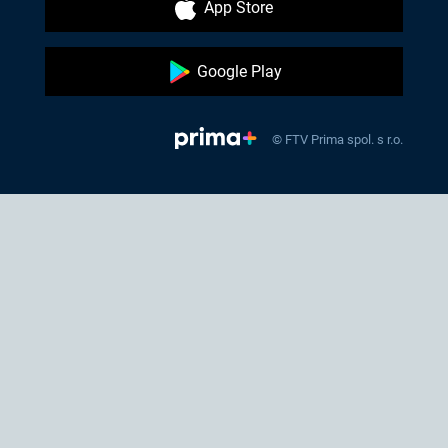
App Store
Google Play
© FTV Prima spol. s r.o.