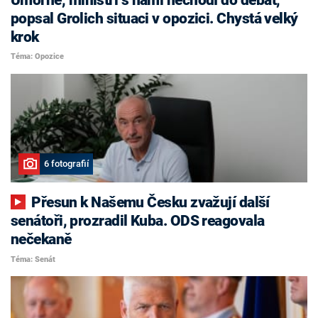
popsal Grolich situaci v opozici. Chystá velký
krok
Téma: Opozice
6 fotografií
Přesun k Našemu Česku zvažují další
senátoři, prozradil Kuba. ODS reagovala
nečekaně
Téma: Senát