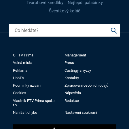
Tvarohové knedlíky
Nejlepší palačinky
Švestkový koláč
O FTV Prima
Management
Volná místa
Press
Reklama
Castingy a výzvy
HbbTV
Kontakty
Podmínky užívání
Zpracování osobních údajů
Cookies
Nápověda
Vlastník FTV Prima spol. s
Redakce
r.o.
Nahlásit chybu
Nastavení soukromí