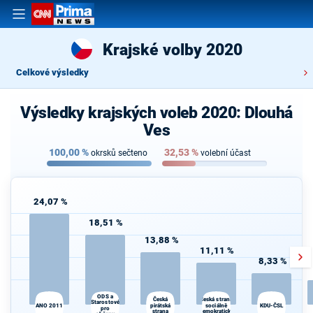
Krajské volby 2020
Celkové výsledky
Výsledky krajských voleb 2020: Dlouhá
Ves
100,00
%
32,53
%
okrsků sečteno
volební účast
24,07 %
18,51 %
13,88 %
11,11 %
8,33 %
ODS a
Česká strana
Česká
Starostové
ANO 2011
pirátská
sociálně
KDU-ČSL
pro
strana
demokratická