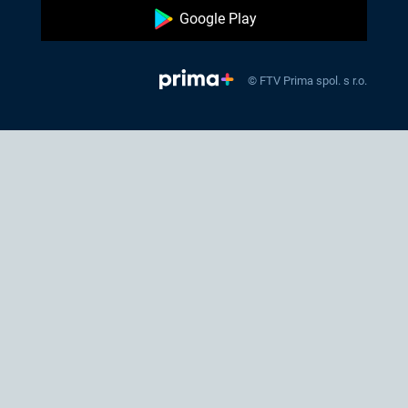
Google Play
© FTV Prima spol. s r.o.