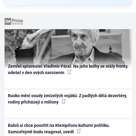
Zemřel spisovatel Vladimír Páral. Na jeho knihy se stály fronty,
odešel v den svých narozenin
Rusko mění osudy zmizelých vojáků. Z padlých dělá dezertéry,
rodiny přicházejí o miliony
Babiš si chce posvítit na Klempířovu kulturní politiku.
Samozřejmě budu reagovat, uvedl