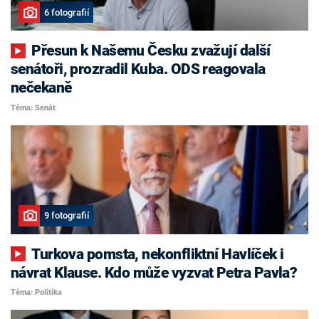
6 fotografií
Přesun k Našemu Česku zvažují další
senátoři, prozradil Kuba. ODS reagovala
nečekaně
Téma: Senát
9 fotografií
Turkova pomsta, nekonfliktní Havlíček i
návrat Klause. Kdo může vyzvat Petra Pavla?
Téma: Politika