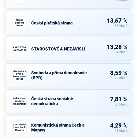
13,67 %
Česká
Česká pirátská strana
pirátská
strana
35 hlasů
13,28 %
STAROSTOVÉ
STAROSTOVÉ A NEZÁVISLÍ
A NEZÁVISLÍ
34 hlasů
Svoboda a
8,59 %
Svoboda a přímá demokracie
přímá
demokracie
(SPD)
22 hlasů
(SPD)
7,81 %
Česká strana sociálně
Česká strana
sociálně
demokratická
demokratická
20 hlasů
4,29 %
Komunistická strana Čech a
Komunistická
strana Čech a
Moravy
Moravy
11 hlasů