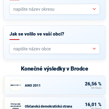
Jak se volilo ve vaší obci?
Konečné výsledky v Brodce
26,56 %
ANO 2011
ANO 2011
68 hlasů
16,01 %
Občanská
Občanská demokratická strana
demokratická
strana
41 hlasů