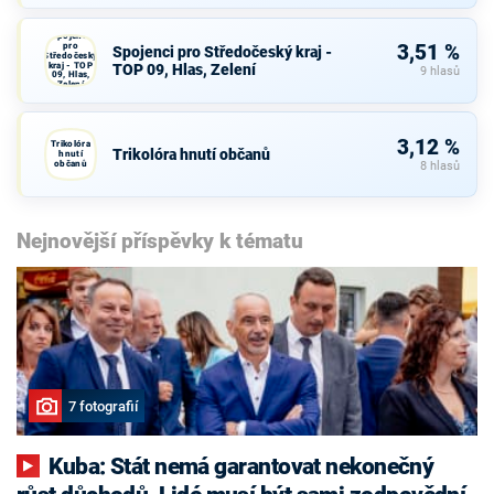
Spojenci
pro
3,51 %
Spojenci pro Středočeský kraj -
Středočeský
kraj - TOP
TOP 09, Hlas, Zelení
9 hlasů
09, Hlas,
Zelení
3,12 %
Trikolóra
Trikolóra hnutí občanů
hnutí
občanů
8 hlasů
Nejnovější příspěvky k tématu
7 fotografií
Kuba: Stát nemá garantovat nekonečný