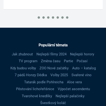
Populární témata
Jak zhubnout
Nejlepší filmy 2024
Nejlepší horory
TV program
Změna času
Partie
Počasí
Kdy budou volby
ZOO Nové začátky
Auto – katalog
7 pádů Honzy Dědka
Volby 2025
Svařené víno
Tatarák podle Pohlreicha
Aloe vera
Pěstování lichořeřišnice
Výpočet ascendentu
Tvarohové knedlíky
Nejlepší palačinky
Švestkový koláč