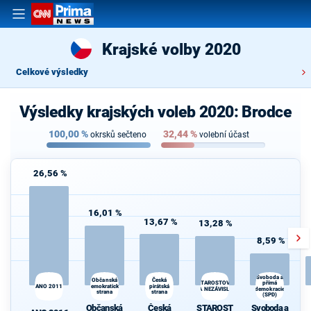
Krajské volby 2020
Celkové výsledky
Výsledky krajských voleb 2020: Brodce
100,00
%
32,44
%
okrsků sečteno
volební účast
26,56 %
16,01 %
13,67 %
13,28 %
8,59 %
Svoboda a
Občanská
Česká
přímá
STAROSTOVÉ
ANO 2011
demokratická
pirátská
A NEZÁVISLÍ
demokracie
strana
strana
d
(SPD)
Občanská
Česká
STAROST
Svoboda a