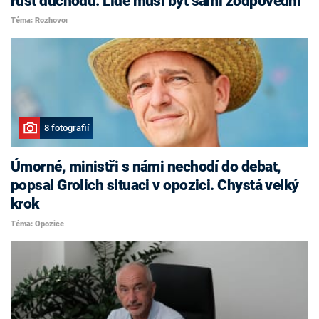
růst důchodů. Lidé musí být sami zodpovědní
Téma: Rozhovor
8 fotografií
Úmorné, ministři s námi nechodí do debat,
popsal Grolich situaci v opozici. Chystá velký
krok
Téma: Opozice