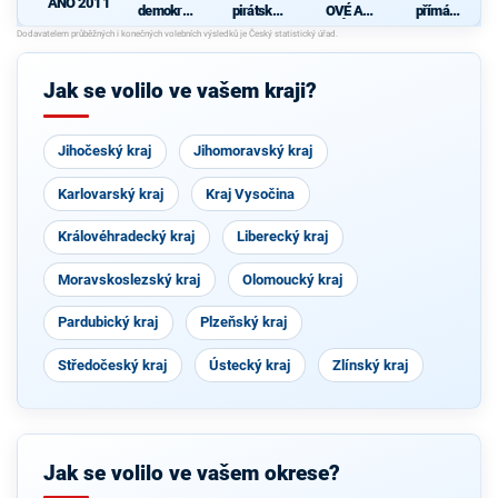
ANO 2011
demokrati
pirátská
OVÉ A
přímá
cká strana
strana
NEZÁVISL
demokraci
Í
e (SPD)
d
Jak se volilo ve vašem kraji?
Jihočeský kraj
Jihomoravský kraj
Karlovarský kraj
Kraj Vysočina
Královéhradecký kraj
Liberecký kraj
Moravskoslezský kraj
Olomoucký kraj
Pardubický kraj
Plzeňský kraj
Středočeský kraj
Ústecký kraj
Zlínský kraj
Jak se volilo ve vašem okrese?