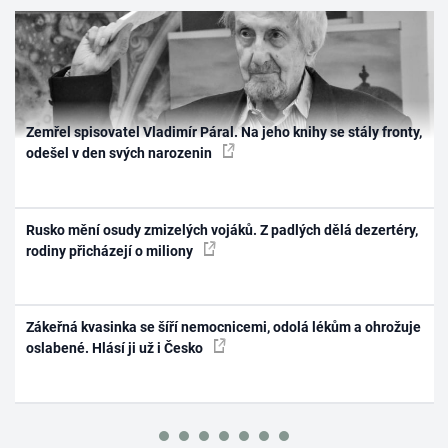
Zemřel spisovatel Vladimír Páral. Na jeho knihy se stály fronty,
odešel v den svých narozenin
Rusko mění osudy zmizelých vojáků. Z padlých dělá dezertéry,
rodiny přicházejí o miliony
Zákeřná kvasinka se šíří nemocnicemi, odolá lékům a ohrožuje
oslabené. Hlásí ji už i Česko