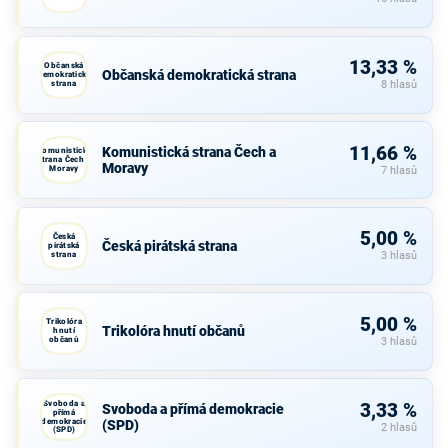
13,33 %
Občanská
Občanská demokratická strana
demokratická
strana
8 hlasů
11,66 %
Komunistická strana Čech a
Komunistická
strana Čech a
Moravy
Moravy
7 hlasů
5,00 %
Česká
Česká pirátská strana
pirátská
strana
3 hlasů
5,00 %
Trikolóra
Trikolóra hnutí občanů
hnutí
občanů
3 hlasů
Svoboda a
3,33 %
Svoboda a přímá demokracie
přímá
demokracie
(SPD)
2 hlasů
(SPD)