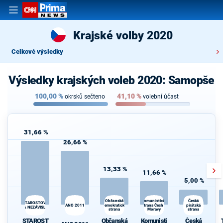
Krajské volby 2020
Celkové výsledky
Výsledky krajských voleb 2020: Samopše
100,00
%
41,10
%
okrsků sečteno
volební účast
31,66 %
26,66 %
13,33 %
11,66 %
5,00 %
Komunistická
Občanská
Česká
STAROSTOVÉ
ANO 2011
demokratická
strana Čech a
pirátská
A NEZÁVISLÍ
strana
Moravy
strana
STAROST
Občanská
Komunisti
Česká