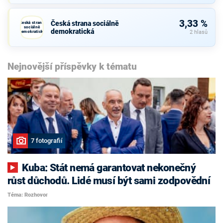
3,33 %
Česká strana sociálně
Česká strana
sociálně
demokratická
demokratická
2 hlasů
Nejnovější příspěvky k tématu
7 fotografií
Kuba: Stát nemá garantovat nekonečný
růst důchodů. Lidé musí být sami zodpovědní
Téma: Rozhovor