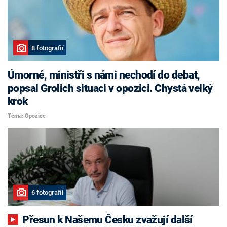
8 fotografií
Úmorné, ministři s námi nechodí do debat,
popsal Grolich situaci v opozici. Chystá velký
krok
Téma: Opozice
6 fotografií
Přesun k Našemu Česku zvažují další