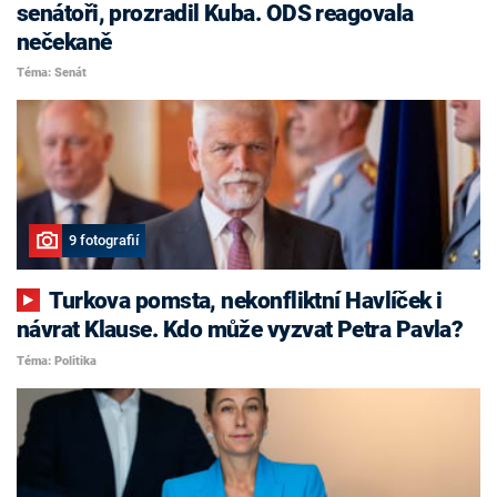
senátoři, prozradil Kuba. ODS reagovala
nečekaně
Téma: Senát
9 fotografií
Turkova pomsta, nekonfliktní Havlíček i
návrat Klause. Kdo může vyzvat Petra Pavla?
Téma: Politika