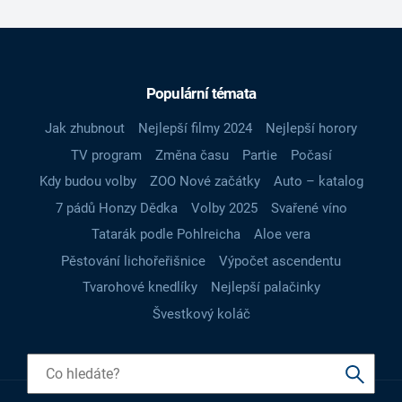
Populární témata
Jak zhubnout
Nejlepší filmy 2024
Nejlepší horory
TV program
Změna času
Partie
Počasí
Kdy budou volby
ZOO Nové začátky
Auto – katalog
7 pádů Honzy Dědka
Volby 2025
Svařené víno
Tatarák podle Pohlreicha
Aloe vera
Pěstování lichořeřišnice
Výpočet ascendentu
Tvarohové knedlíky
Nejlepší palačinky
Švestkový koláč