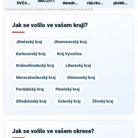
ANO 2011
OVÉ A
demokrati
cká strana
pirátská
NEZÁVISL
cká strana
Čech a
strana
Í
Moravy
Jak se volilo ve vašem kraji?
Jihočeský kraj
Jihomoravský kraj
Karlovarský kraj
Kraj Vysočina
Královéhradecký kraj
Liberecký kraj
Moravskoslezský kraj
Olomoucký kraj
Pardubický kraj
Plzeňský kraj
Středočeský kraj
Ústecký kraj
Zlínský kraj
Jak se volilo ve vašem okrese?