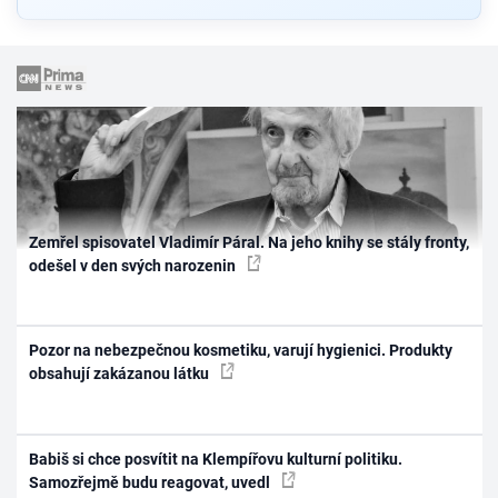
Zemřel spisovatel Vladimír Páral. Na jeho knihy se stály fronty,
odešel v den svých narozenin
Pozor na nebezpečnou kosmetiku, varují hygienici. Produkty
obsahují zakázanou látku
Babiš si chce posvítit na Klempířovu kulturní politiku.
Samozřejmě budu reagovat, uvedl