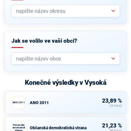
Jak se volilo ve vaší obci?
Konečné výsledky v Vysoká
23,89 %
ANO 2011
ANO 2011
54 hlasů
21,23 %
Občanská
Občanská demokratická strana
demokratická
strana
48 hlasů