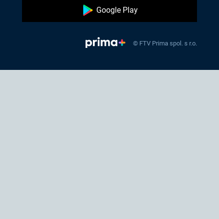
Google Play
© FTV Prima spol. s r.o.