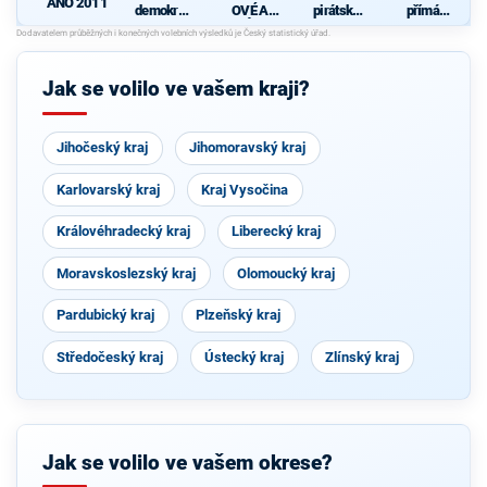
ANO 2011
demokrati
OVÉ A
pirátská
přímá
cká strana
NEZÁVISL
strana
demokraci
S
Í
e (SPD)
Jak se volilo ve vašem kraji?
Jihočeský kraj
Jihomoravský kraj
Karlovarský kraj
Kraj Vysočina
Královéhradecký kraj
Liberecký kraj
Moravskoslezský kraj
Olomoucký kraj
Pardubický kraj
Plzeňský kraj
Středočeský kraj
Ústecký kraj
Zlínský kraj
Jak se volilo ve vašem okrese?