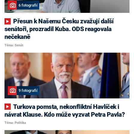
6 fotografií
Přesun k Našemu Česku zvažují další
senátoři, prozradil Kuba. ODS reagovala
nečekaně
Téma: Senát
9 fotografií
Turkova pomsta, nekonfliktní Havlíček i
návrat Klause. Kdo může vyzvat Petra Pavla?
Téma: Politika