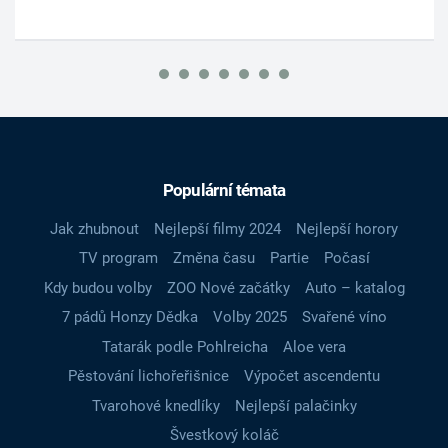
Populární témata
Jak zhubnout
Nejlepší filmy 2024
Nejlepší horory
TV program
Změna času
Partie
Počasí
Kdy budou volby
ZOO Nové začátky
Auto – katalog
7 pádů Honzy Dědka
Volby 2025
Svařené víno
Tatarák podle Pohlreicha
Aloe vera
Pěstování lichořeřišnice
Výpočet ascendentu
Tvarohové knedlíky
Nejlepší palačinky
Švestkový koláč