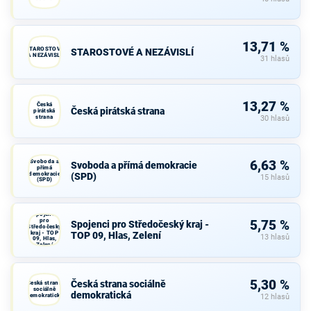
13,71 %
STAROSTOVÉ
STAROSTOVÉ A NEZÁVISLÍ
A NEZÁVISLÍ
31 hlasů
13,27 %
Česká
Česká pirátská strana
pirátská
strana
30 hlasů
Svoboda a
6,63 %
Svoboda a přímá demokracie
přímá
demokracie
(SPD)
15 hlasů
(SPD)
Spojenci
pro
5,75 %
Spojenci pro Středočeský kraj -
Středočeský
kraj - TOP
TOP 09, Hlas, Zelení
13 hlasů
09, Hlas,
Zelení
5,30 %
Česká strana sociálně
Česká strana
sociálně
demokratická
demokratická
12 hlasů