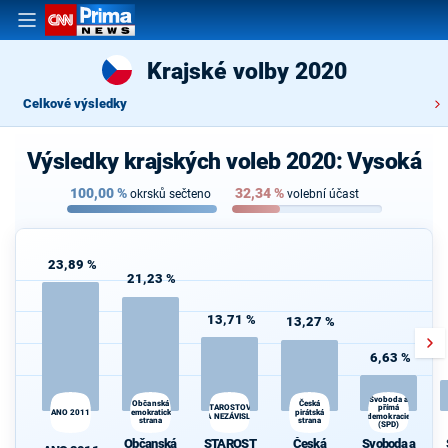
Krajské volby 2020
Celkové výsledky
Výsledky krajských voleb 2020: Vysoká
100,00
%
32,34
%
okrsků sečteno
volební účast
23,89 %
21,23 %
13,71 %
13,27 %
6,63 %
Svoboda a
Občanská
Česká
STAROSTOVÉ
přímá
ANO 2011
demokratická
pirátská
A NEZÁVISLÍ
demokracie
strana
strana
(SPD)
Občanská
STAROST
Česká
Svoboda a