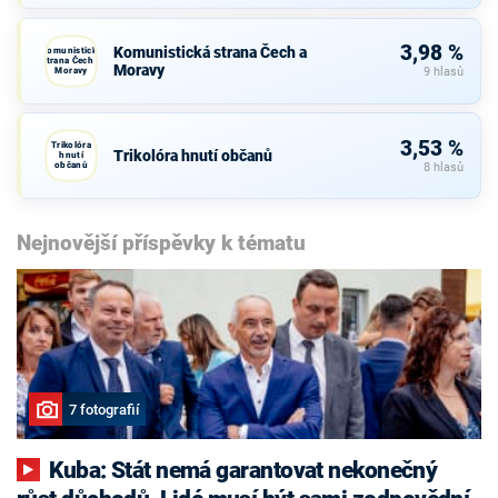
3,98 %
Komunistická strana Čech a
Komunistická
strana Čech a
Moravy
Moravy
9 hlasů
3,53 %
Trikolóra
Trikolóra hnutí občanů
hnutí
občanů
8 hlasů
Nejnovější příspěvky k tématu
7 fotografií
Kuba: Stát nemá garantovat nekonečný