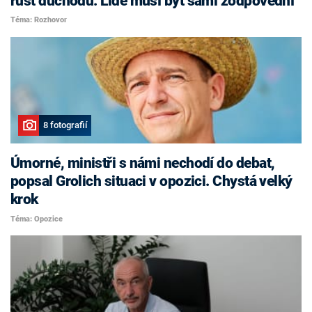
růst důchodů. Lidé musí být sami zodpovědní
Téma: Rozhovor
8 fotografií
Úmorné, ministři s námi nechodí do debat,
popsal Grolich situaci v opozici. Chystá velký
krok
Téma: Opozice