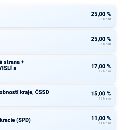
25,00 %
25 hlasů
25,00 %
25 hlasů
 strana +
17,00 %
ISLÍ a
17 hlasů
bnosti kraje, ČSSD
15,00 %
15 hlasů
11,00 %
kracie (SPD)
11 hlasů