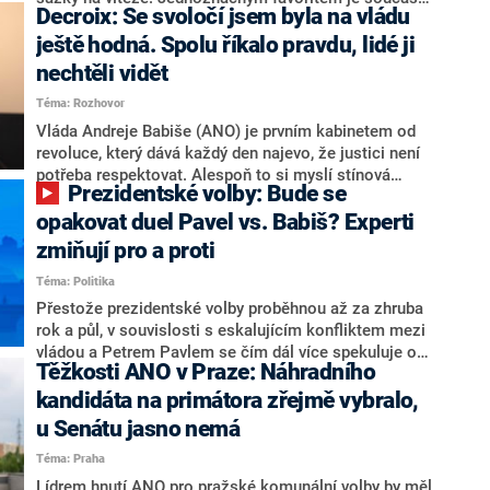
Decroix: Se svoločí jsem byla na vládu
hlava státu Petr Pavel. Daleko za ním pak bookmakeři
zmiňují dva výrazné politiky ANO, tedy premiéra
ještě hodná. Spolu říkalo pravdu, lidé ji
Andreje Babiše a ministra průmyslu Karla Havlíčka.
nechtěli vidět
Oblíbeným tipem samotných sázkařů je poslanec za
Téma: Rozhovor
Motoristy Filip Turek. Politolog Jan Kubáček nicméně
o případné kandidatuře kohokoliv ze zmíněné trojice
Vláda Andreje Babiše (ANO) je prvním kabinetem od
značně pochybuje. Podle něj současná koalice dosud
revoluce, který dává každý den najevo, že justici není
nemá osobu, která by Pavlovi mohla konkurovat.
potřeba respektovat. Alespoň to si myslí stínová
Prezidentské volby: Bude se
ministryně spravedlnosti ODS Eva Decroix. V
rozhovoru pro CNN Prima NEWS si nebrala servítky
opakovat duel Pavel vs. Babiš? Experti
ohledně politického výkonu svého nástupce Jeronýma
zmiňují pro a proti
Tejce (za ANO) či vládní zmocněnkyně pro lidská
Téma: Politika
práva Taťány Malé (ANO). Označením „svoloč“ na
adresu vlády prý byla ještě hodná. Decroix se také
Přestože prezidentské volby proběhnou až za zhruba
vrátila k volební porážce koalice Spolu či promluvila o
rok a půl, v souvislosti s eskalujícím konfliktem mezi
hnutí Naše Česko Martina Kuby.
vládou a Petrem Pavlem se čím dál více spekuluje o
Těžkosti ANO v Praze: Náhradního
tom, koho by do bitvy o Hrad mohla vyslat současná
koalice. Někteří političtí komentátoři znovu vytahují
kandidáta na primátora zřejmě vybralo,
jméno premiéra Andreje Babiše (ANO). Jak moc je
u Senátu jasno nemá
pravděpodobné, že se v prezidentských volbách 2028
Téma: Praha
bude znovu opakovat souboj z roku 2023?
Lídrem hnutí ANO pro pražské komunální volby by měl