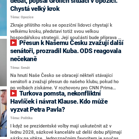
debat, popsal Grolich situaci v opozici.
Chystá velký krok
Téma: Opozice
Zkraje příštího roku se opoziční lidovci chystají k
velkému kroku, představí totiž svou velkou
hospodářskou strategii. Její součástí bude příprava na
Přesun k Našemu Česku zvažují další
stárnutí populace, řekl ve středu na setkání s novináři
nový předseda lidovců Jan Grolich. Ten zároveň v
senátoři, prozradil Kuba. ODS reagovala
senátních volbách kandiduje ve Vyškově. Popsal i
nečekaně
aktivitu opozice, o níž vládní strany nebo političtí
Téma: Senát
komentátoři mluví jako o slabé a v defenzivě. „Je to
úmorná práce upozorňovat na chyby vlády. Ministři s
Na hnutí Naše Česko se obracejí někteří stávající
námi navíc nechodí do debat. Chceme ale ukazovat
senátoři a zvažují přesun do našeho klubu, pokud ho
svoje témata,“ odpověděl Grolich na dotaz CNN Prima
po volbách získáme. V rozhovoru pro CNN Prima
Turkova pomsta, nekonfliktní
NEWS.
NEWS to řekl zakladatel hnutí a jihočeský hejtman
Martin Kuba. Konkrétní nebyl, ale získat by takto mohl
Havlíček i návrat Klause. Kdo může
například senátora Zdeňka Hrabu, který je dnes
vyzvat Petra Pavla?
součástí klubu ODS a TOP 09. Hraba to na dotaz
Téma: Politika
redakce nevyloučil. Předseda klubu senátorů ODS
Zdeněk Nytra redakci řekl, že počítá s odchodem
I když se prezidentské volby mají uskutečnit až v
některých senátorů z klubu a že Naše Česko není
lednu 2028, sázkové kanceláře už delší dobu přijímají
nepřítel, ale soupeř.
sázky na vítěze. Jednoznačným favoritem je současná