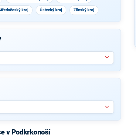
Středočeský kraj
Ústecký kraj
Zlínský kraj
?
ce v Podkrkonoší