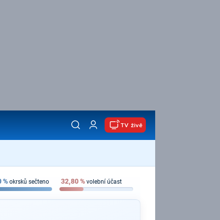
TV živě
0
%
32,80
%
okrsků sečteno
volební účast