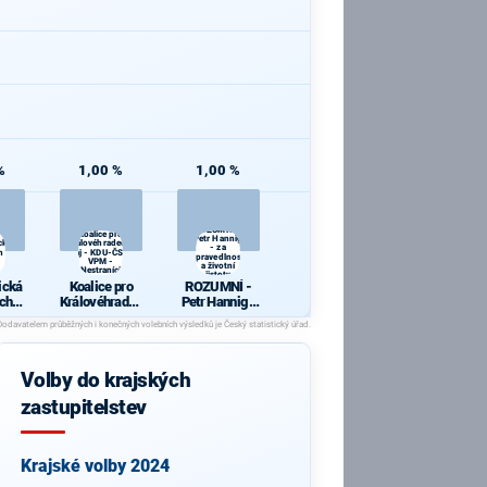
%
1,00 %
1,00 %
ROZUMNÍ -
Koalice pro
Petr Hannig
cká
Královéhradecký
- za
h a
kraj - KDU-ČSL -
spravedlnost
VPM -
a životní
Nestraníci
jistoty
ická
Koalice pro
ROZUMNÍ -
ch a
Královéhradec
Petr Hannig -
y
ký kraj - KDU-
za
ČSL - VPM -
spravedlnost
Nestraníci
a životní
jistoty
Volby do krajských
zastupitelstev
Krajské volby 2024