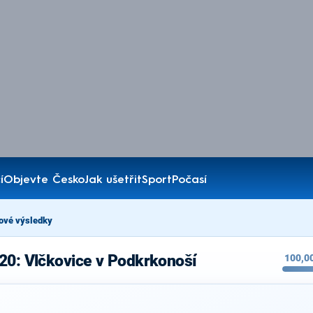
í
Objevte Česko
Jak ušetřit
Sport
Počasí
ové výsledky
20: Vlčkovice v Podkrkonoší
100,0