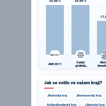
25,00 %
25,00 %
17,
Obč
demok
Česká
str
ANO 2011
pirátská
STAR
strana
A NEZÁ
VÝCHO
Česká
Obč
ANO 2011
pirátská
demok
strana
str
STAR
A NEZ
Jak se volilo ve vašem kraji?
VÝCH
Jihočeský kraj
Jihomoravský kraj
Královéhradecký kraj
Liberecký kraj