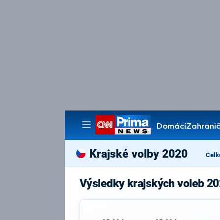
Domácí
Zahranič
Pořady
Krajské volby 2020
Celk
Výsledky krajských voleb 20