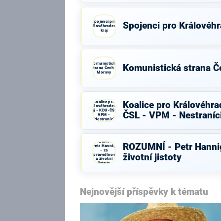
Spojenci pro
Spojenci pro Královéhr
Královéhradecký
kraj
Komunistická
Komunistická strana Č
strana Čech a
Moravy
Koalice pro
Koalice pro Královéhra
Královéhradecký
kraj - KDU-ČSL -
ČSL - VPM - Nestraníc
VPM -
Nestraníci
ROZUMNÍ -
ROZUMNÍ - Petr Hannig
Petr Hannig
- za
spravedlnost
životní jistoty
a životní
jistoty
Nejnovější příspěvky k tématu