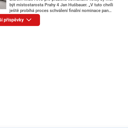
být místostarosta Prahy 4 Jan Hušbauer. „V tuto chvíli
ještě probíhá proces schválení finální nominace pana
Jana Hušbauera Výborem hnutí ANO,“ uvedl pro
ší příspěvky
redakci místopředseda pražského ANO Martin
Benkovič. O Hušbauerovi se spekulovalo jako o
náhradníkovi v čele pražské kandidátky poté, co
rezignoval po sérii nejasností v majetkových
přiznáních a pořizování bytů Ondřej Prokop. Zároveň
ale stále není jasné, kdo bude za ANO kandidovat ve
dvou ze tří pražských obvodů do horní komory
parlamentu. ANO má v Praze dlouhodobě horší
výsledky než ve zbytku republiky.