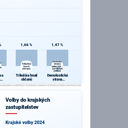
%
1,66 %
1,47 %
Demokratická
 a
Trikolóra
strana
hnutí
zelených -
ie
občanů
ZA PRÁVA
ZVÍŘAT
 a
Trikolóra hnutí
Demokratická
občanů
strana
cie
zelených - ZA
PRÁVA
ZVÍŘAT
Volby do krajských
zastupitelstev
Krajské volby 2024