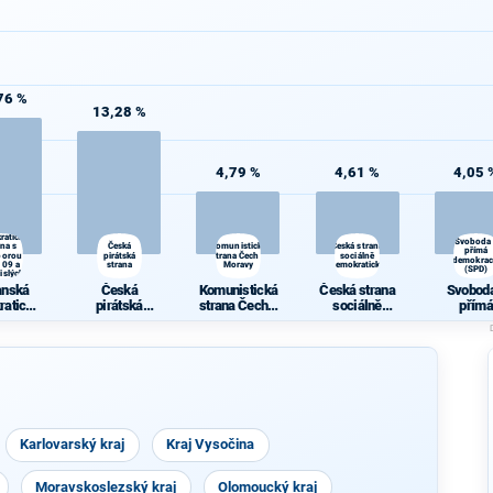
76 %
13,28 %
4,79 %
4,61 %
4,05 
anská
ratická
Svoboda
ana s
Česká
Komunistická
Česká strana
přímá
porou
pirátská
strana Čech a
sociálně
demokrac
 09 a
strana
Moravy
demokratická
(SPD)
islých
rostů
anská
Česká
Komunistická
Česká strana
Svoboda
ratická
pirátská
strana Čech a
sociálně
přímá
ana s
strana
Moravy
demokratická
demokra
rou TOP
(SPD)
9 a
islých
rostů
Karlovarský kraj
Kraj Vysočina
Moravskoslezský kraj
Olomoucký kraj