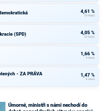
4,61 %
 demokratická
25 hlasů
4,05 %
kracie (SPD)
22 hlasů
1,66 %
9 hlasů
elených - ZA PRÁVA
1,47 %
8 hlasů
Úmorné, ministři s námi nechodí do