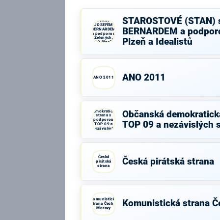
STAROSTOVÉ
STAROSTOVÉ (STAN) 
(STAN) s
JOSEFEM
BERNARDEM a podporo
BERNARDEM
a podporou
Zelených,
Plzeň a Idealistů
PRO Plzeň a
Idealistů
ANO 2011
ANO 2011
Občanská
demokratická
Občanská demokratick
strana s
podporou
TOP 09 a nezávislých 
TOP 09 a
nezávislých
starostů
Česká
Česká pirátská strana
pirátská
strana
Komunistická
Komunistická strana Č
strana Čech a
Moravy