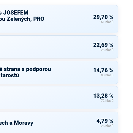
s JOSEFEM
29,70 %
u Zelených, PRO
161 hlasů
22,69 %
123 hlasů
á strana s podporou
14,76 %
starostů
80 hlasů
13,28 %
72 hlasů
4,79 %
ech a Moravy
26 hlasů