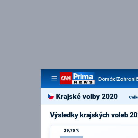
Domácí
Zahranič
Pořady
Krajské volby 2020
Celk
Výsledky krajských voleb 20
29,70 %