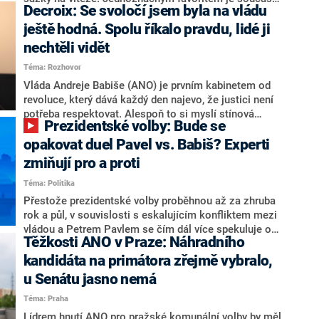
Decroix: Se svoločí jsem byla na vládu
hlava státu Petr Pavel. Daleko za ním pak bookmakeři
zmiňují dva výrazné politiky ANO, tedy premiéra
ještě hodná. Spolu říkalo pravdu, lidé ji
Andreje Babiše a ministra průmyslu Karla Havlíčka.
nechtěli vidět
Oblíbeným tipem samotných sázkařů je poslanec za
Téma: Rozhovor
Motoristy Filip Turek. Politolog Jan Kubáček nicméně
o případné kandidatuře kohokoliv ze zmíněné trojice
Vláda Andreje Babiše (ANO) je prvním kabinetem od
značně pochybuje. Podle něj současná koalice dosud
revoluce, který dává každý den najevo, že justici není
nemá osobu, která by Pavlovi mohla konkurovat.
potřeba respektovat. Alespoň to si myslí stínová
Prezidentské volby: Bude se
ministryně spravedlnosti ODS Eva Decroix. V
rozhovoru pro CNN Prima NEWS si nebrala servítky
opakovat duel Pavel vs. Babiš? Experti
ohledně politického výkonu svého nástupce Jeronýma
zmiňují pro a proti
Tejce (za ANO) či vládní zmocněnkyně pro lidská
Téma: Politika
práva Taťány Malé (ANO). Označením „svoloč“ na
adresu vlády prý byla ještě hodná. Decroix se také
Přestože prezidentské volby proběhnou až za zhruba
vrátila k volební porážce koalice Spolu či promluvila o
rok a půl, v souvislosti s eskalujícím konfliktem mezi
hnutí Naše Česko Martina Kuby.
vládou a Petrem Pavlem se čím dál více spekuluje o
Těžkosti ANO v Praze: Náhradního
tom, koho by do bitvy o Hrad mohla vyslat současná
koalice. Někteří političtí komentátoři znovu vytahují
kandidáta na primátora zřejmě vybralo,
jméno premiéra Andreje Babiše (ANO). Jak moc je
u Senátu jasno nemá
pravděpodobné, že se v prezidentských volbách 2028
Téma: Praha
bude znovu opakovat souboj z roku 2023?
Lídrem hnutí ANO pro pražské komunální volby by měl