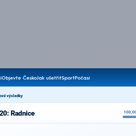
í
Objevte Česko
Jak ušetřit
Sport
Počasí
ové výsledky
20: Radnice
100,0