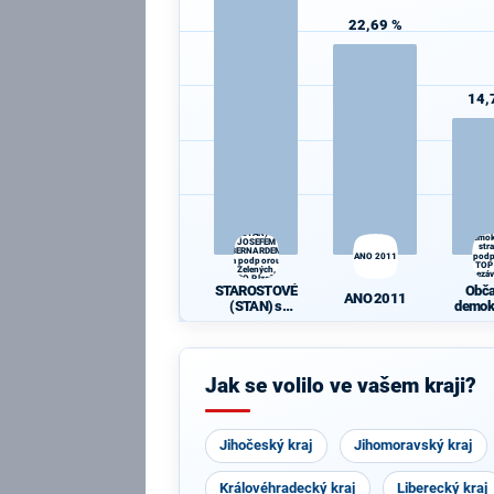
22,69 %
14,
STAROSTOVÉ
Obč
(STAN) s
demok
JOSEFEM
str
BERNARDEM
ANO 2011
pod
a podporou
TOP
Zelených,
nezáv
PRO Plzeň a
sta
STAROSTOVÉ
Obč
Idealistů
ANO 2011
(STAN) s
demok
JOSEFEM
str
BERNARDEM
podpo
a podporou
0
Zelených,
nezáv
Jak se volilo ve vašem kraji?
PRO Plzeň a
sta
Idealistů
Jihočeský kraj
Jihomoravský kraj
Královéhradecký kraj
Liberecký kraj