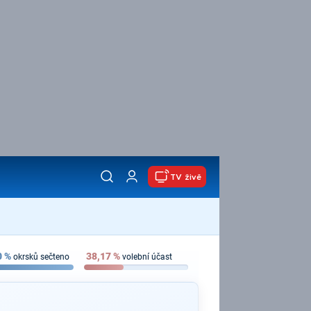
TV živě
0
%
38,17
%
okrsků sečteno
volební účast