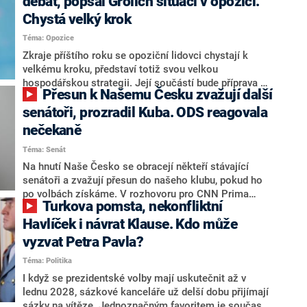
debat, popsal Grolich situaci v opozici.
Chystá velký krok
Téma: Opozice
Zkraje příštího roku se opoziční lidovci chystají k
velkému kroku, představí totiž svou velkou
hospodářskou strategii. Její součástí bude příprava na
Přesun k Našemu Česku zvažují další
stárnutí populace, řekl ve středu na setkání s novináři
nový předseda lidovců Jan Grolich. Ten zároveň v
senátoři, prozradil Kuba. ODS reagovala
senátních volbách kandiduje ve Vyškově. Popsal i
nečekaně
aktivitu opozice, o níž vládní strany nebo političtí
Téma: Senát
komentátoři mluví jako o slabé a v defenzivě. „Je to
úmorná práce upozorňovat na chyby vlády. Ministři s
Na hnutí Naše Česko se obracejí někteří stávající
námi navíc nechodí do debat. Chceme ale ukazovat
senátoři a zvažují přesun do našeho klubu, pokud ho
svoje témata,“ odpověděl Grolich na dotaz CNN Prima
po volbách získáme. V rozhovoru pro CNN Prima
Turkova pomsta, nekonfliktní
NEWS.
NEWS to řekl zakladatel hnutí a jihočeský hejtman
Martin Kuba. Konkrétní nebyl, ale získat by takto mohl
Havlíček i návrat Klause. Kdo může
například senátora Zdeňka Hrabu, který je dnes
vyzvat Petra Pavla?
součástí klubu ODS a TOP 09. Hraba to na dotaz
Téma: Politika
redakce nevyloučil. Předseda klubu senátorů ODS
Zdeněk Nytra redakci řekl, že počítá s odchodem
I když se prezidentské volby mají uskutečnit až v
některých senátorů z klubu a že Naše Česko není
lednu 2028, sázkové kanceláře už delší dobu přijímají
nepřítel, ale soupeř.
sázky na vítěze. Jednoznačným favoritem je současná