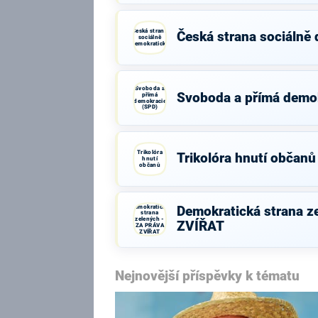
Česká strana
Česká strana sociálně
sociálně
demokratická
Svoboda a
Svoboda a přímá demo
přímá
demokracie
(SPD)
Trikolóra
Trikolóra hnutí občanů
hnutí
občanů
Demokratická
Demokratická strana z
strana
zelených -
ZVÍŘAT
ZA PRÁVA
ZVÍŘAT
Nejnovější příspěvky k tématu