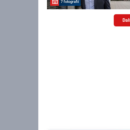
7 fotografií
Dal