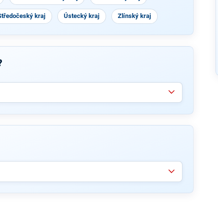
Středočeský kraj
Ústecký kraj
Zlínský kraj
?