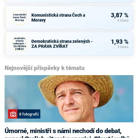
3,87 %
Komunistická strana Čech a
Komunistická
strana Čech a
Moravy
Moravy
6 hlasů
Demokratická
1,93 %
Demokratická strana zelených -
strana
zelených -
ZA PRÁVA ZVÍŘAT
ZA PRÁVA
3 hlasů
ZVÍŘAT
Nejnovější příspěvky k tématu
8 fotografií
Úmorné, ministři s námi nechodí do debat,