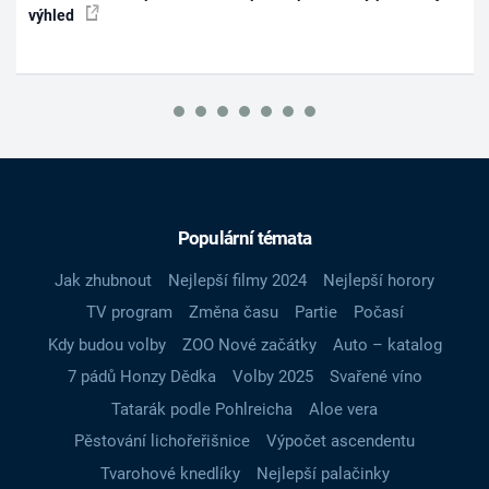
výhled
Populární témata
Jak zhubnout
Nejlepší filmy 2024
Nejlepší horory
TV program
Změna času
Partie
Počasí
Kdy budou volby
ZOO Nové začátky
Auto – katalog
7 pádů Honzy Dědka
Volby 2025
Svařené víno
Tatarák podle Pohlreicha
Aloe vera
Pěstování lichořeřišnice
Výpočet ascendentu
Tvarohové knedlíky
Nejlepší palačinky