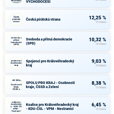
A NEZÁVISLÍ a
VÝCHODOČEŠI
VÝCHODOČEŠI
12,25 %
Česká
Česká pirátská strana
pirátská
strana
19 hlasů
Svoboda a
10,32 %
Svoboda a přímá demokracie
přímá
demokracie
(SPD)
16 hlasů
(SPD)
9,03 %
Spojenci pro Královéhradecký
Spojenci pro
Královéhradecký
kraj
kraj
14 hlasů
SPOLU
PRO KRAJ
8,38 %
SPOLU PRO KRAJ - Osobnosti
-
Osobnosti
kraje, ČSSD a Zelení
kraje,
13 hlasů
ČSSD a
Zelení
Koalice pro
6,45 %
Koalice pro Královéhradecký kraj
Královéhradecký
kraj - KDU-ČSL -
- KDU-ČSL - VPM - Nestraníci
VPM -
10 hlasů
Nestraníci