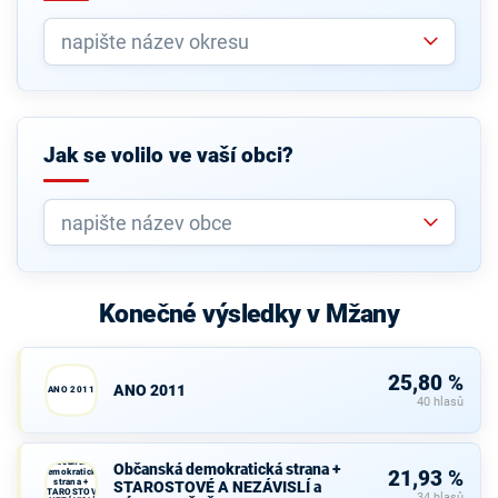
Jak se volilo ve vaší obci?
Konečné výsledky v Mžany
25,80 %
ANO 2011
ANO 2011
40 hlasů
Občanská
Občanská demokratická strana +
demokratická
21,93 %
strana +
STAROSTOVÉ A NEZÁVISLÍ a
STAROSTOVÉ
34 hlasů