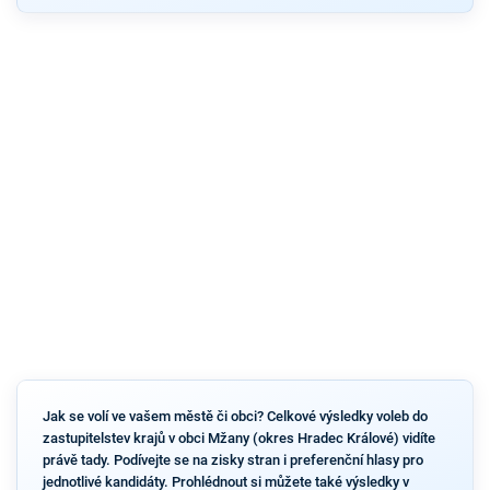
Jak se volí ve vašem městě či obci? Celkové výsledky voleb do
zastupitelstev krajů v obci Mžany (okres Hradec Králové) vidíte
právě tady. Podívejte se na zisky stran i preferenční hlasy pro
jednotlivé kandidáty. Prohlédnout si můžete také výsledky v