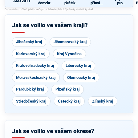
ANO 2011
demokrati
pirátská
přímá
pro
P
cká strana
strana
demokraci
Královéhra
+
e (SPD)
decký kraj
O
STAROST
OVÉ A
Jak se volilo ve vašem kraji?
NEZÁVISL
Í a
VÝCHODO
ČEŠI
Jihočeský kraj
Jihomoravský kraj
Karlovarský kraj
Kraj Vysočina
Královéhradecký kraj
Liberecký kraj
Moravskoslezský kraj
Olomoucký kraj
Pardubický kraj
Plzeňský kraj
Středočeský kraj
Ústecký kraj
Zlínský kraj
Jak se volilo ve vašem okrese?