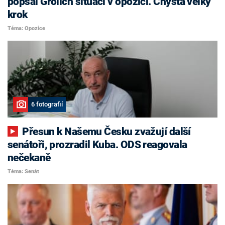
popsal Grolich situaci v opozici. Chystá velký
krok
Téma: Opozice
6 fotografií
Přesun k Našemu Česku zvažují další
senátoři, prozradil Kuba. ODS reagovala
nečekaně
Téma: Senát