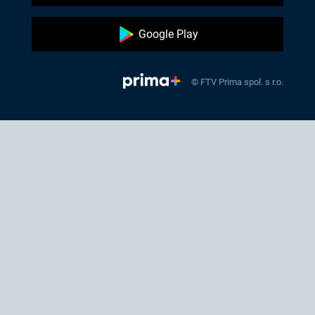
Google Play
© FTV Prima spol. s r.o.