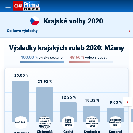
Krajské volby 2020
Celkové výsledky
Výsledky krajských voleb 2020: Mžany
100,00
%
48,66
%
okrsků sečteno
volební účast
25,80 %
21,93 %
12,25 %
10,32 %
9,03 %
Občanská
demokratická
Svoboda a
Česká
Spojenci pro
strana +
přímá
ANO 2011
pirátská
Královéhradecký
STAROSTOVÉ
demokracie
strana
kraj
A NEZÁVISLÍ a
(SPD)
VÝCHODOČEŠI
Občanská
Česká
Svoboda a
Spojenci