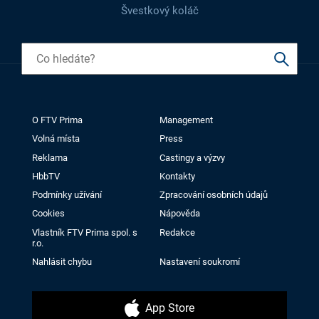
Švestkový koláč
O FTV Prima
Management
Volná místa
Press
Reklama
Castingy a výzvy
HbbTV
Kontakty
Podmínky užívání
Zpracování osobních údajů
Cookies
Nápověda
Vlastník FTV Prima spol. s
Redakce
r.o.
Nahlásit chybu
Nastavení soukromí
App Store