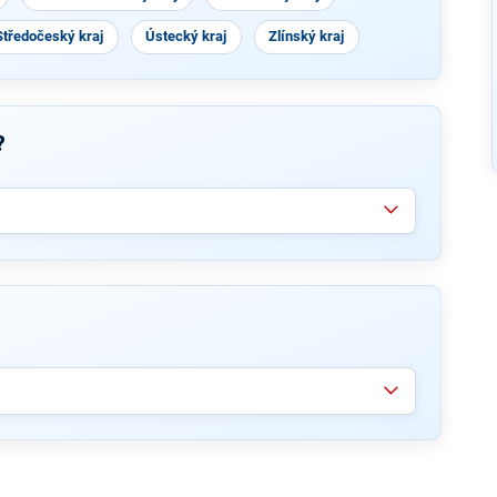
Středočeský kraj
Ústecký kraj
Zlínský kraj
?