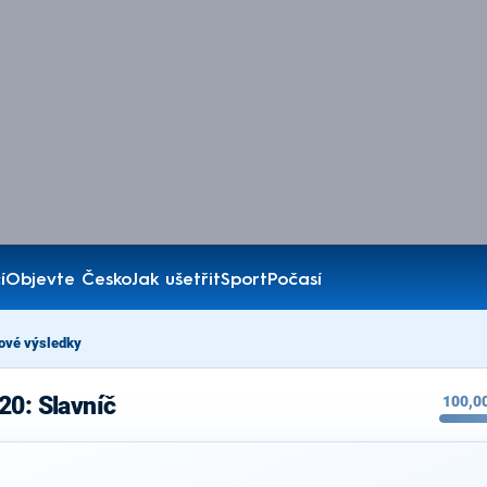
í
Objevte Česko
Jak ušetřit
Sport
Počasí
ové výsledky
20: Slavníč
100,0