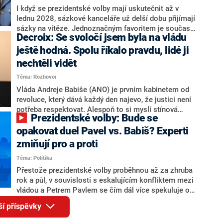
Zdeněk Nytra redakci řekl, že počítá s odchodem
I když se prezidentské volby mají uskutečnit až v
některých senátorů z klubu a že Naše Česko není
lednu 2028, sázkové kanceláře už delší dobu přijímají
nepřítel, ale soupeř.
sázky na vítěze. Jednoznačným favoritem je současná
Decroix: Se svoločí jsem byla na vládu
hlava státu Petr Pavel. Daleko za ním pak bookmakeři
zmiňují dva výrazné politiky ANO, tedy premiéra
ještě hodná. Spolu říkalo pravdu, lidé ji
Andreje Babiše a ministra průmyslu Karla Havlíčka.
nechtěli vidět
Oblíbeným tipem samotných sázkařů je poslanec za
Téma: Rozhovor
Motoristy Filip Turek. Politolog Jan Kubáček nicméně
o případné kandidatuře kohokoliv ze zmíněné trojice
Vláda Andreje Babiše (ANO) je prvním kabinetem od
značně pochybuje. Podle něj současná koalice dosud
revoluce, který dává každý den najevo, že justici není
nemá osobu, která by Pavlovi mohla konkurovat.
potřeba respektovat. Alespoň to si myslí stínová
Prezidentské volby: Bude se
ministryně spravedlnosti ODS Eva Decroix. V
rozhovoru pro CNN Prima NEWS si nebrala servítky
opakovat duel Pavel vs. Babiš? Experti
ohledně politického výkonu svého nástupce Jeronýma
zmiňují pro a proti
Tejce (za ANO) či vládní zmocněnkyně pro lidská
Téma: Politika
práva Taťány Malé (ANO). Označením „svoloč“ na
adresu vlády prý byla ještě hodná. Decroix se také
Přestože prezidentské volby proběhnou až za zhruba
vrátila k volební porážce koalice Spolu či promluvila o
rok a půl, v souvislosti s eskalujícím konfliktem mezi
hnutí Naše Česko Martina Kuby.
vládou a Petrem Pavlem se čím dál více spekuluje o
tom, koho by do bitvy o Hrad mohla vyslat současná
ší příspěvky
koalice. Někteří političtí komentátoři znovu vytahují
jméno premiéra Andreje Babiše (ANO). Jak moc je