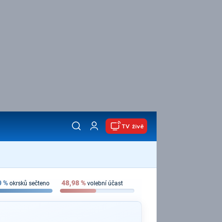
TV živě
0
%
48,98
%
okrsků sečteno
volební účast