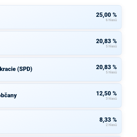
25,00 %
6 hlasů
20,83 %
5 hlasů
20,83 %
kracie (SPD)
5 hlasů
12,50 %
občany
3 hlasů
8,33 %
2 hlasů