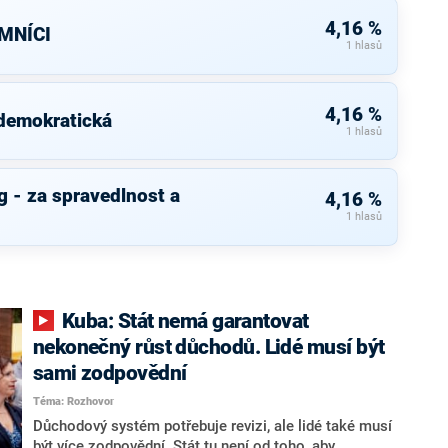
4,16 %
MNÍCI
1 hlasů
4,16 %
 demokratická
1 hlasů
 - za spravedlnost a
4,16 %
1 hlasů
Kuba: Stát nemá garantovat
nekonečný růst důchodů. Lidé musí být
sami zodpovědní
Téma: Rozhovor
Důchodový systém potřebuje revizi, ale lidé také musí
být více zodpovědní. Stát tu není od toho, aby