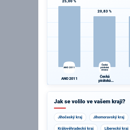
25,00 %
20,83 %
Česká
ANO 2011
pirátská
strana
Česká
ANO 2011
pirátská
strana
Jak se volilo ve vašem kraji?
Jihočeský kraj
Jihomoravský kraj
Královéhradecký kraj
Liberecký kraj