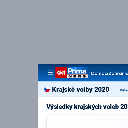
Domácí
Zahranič
Pořady
Krajské volby 2020
Celk
Výsledky krajských voleb 20