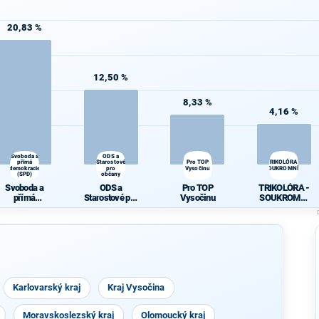
20,83 %
12,50 %
8,33 %
4,16 %
Svoboda a
ODS a
přímá
Starostové
Pro TOP
TRIKOLÓRA -
demokracie
pro
Vysočinu
SOUKROMNÍCI
(SPD)
občany
Svoboda a
ODS a
Pro TOP
TRIKOLÓRA -
přímá
Starostové pro
Vysočinu
SOUKROMNÍ
demokracie
občany
CI
(SPD)
Karlovarský kraj
Kraj Vysočina
Moravskoslezský kraj
Olomoucký kraj