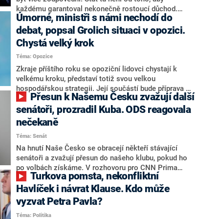
každému garantoval nekonečně rostoucí důchod.
Úmorné, ministři s námi nechodí do
Chybí tu nový systém a my ho představíme,řekl
hejtman Jihočeského kraje a předseda hnutí Naše
debat, popsal Grolich situaci v opozici.
Česko Martin Kuba v rozhovoru pro CNN Prima NEWS.
Chystá velký krok
V čele státu pak podle něj nemůže být člověk, který by
Téma: Opozice
střetem zájmů omezoval čerpání financí a rozvoj,
dodal. Řešení u Andreje Babiše ale hodnotit nechtěl.
Zkraje příštího roku se opoziční lidovci chystají k
velkému kroku, představí totiž svou velkou
hospodářskou strategii. Její součástí bude příprava na
Přesun k Našemu Česku zvažují další
stárnutí populace, řekl ve středu na setkání s novináři
nový předseda lidovců Jan Grolich. Ten zároveň v
senátoři, prozradil Kuba. ODS reagovala
senátních volbách kandiduje ve Vyškově. Popsal i
nečekaně
aktivitu opozice, o níž vládní strany nebo političtí
Téma: Senát
komentátoři mluví jako o slabé a v defenzivě. „Je to
úmorná práce upozorňovat na chyby vlády. Ministři s
Na hnutí Naše Česko se obracejí někteří stávající
námi navíc nechodí do debat. Chceme ale ukazovat
senátoři a zvažují přesun do našeho klubu, pokud ho
svoje témata,“ odpověděl Grolich na dotaz CNN Prima
po volbách získáme. V rozhovoru pro CNN Prima
Turkova pomsta, nekonfliktní
NEWS.
NEWS to řekl zakladatel hnutí a jihočeský hejtman
Martin Kuba. Konkrétní nebyl, ale získat by takto mohl
Havlíček i návrat Klause. Kdo může
například senátora Zdeňka Hrabu, který je dnes
vyzvat Petra Pavla?
součástí klubu ODS a TOP 09. Hraba to na dotaz
Téma: Politika
redakce nevyloučil. Předseda klubu senátorů ODS