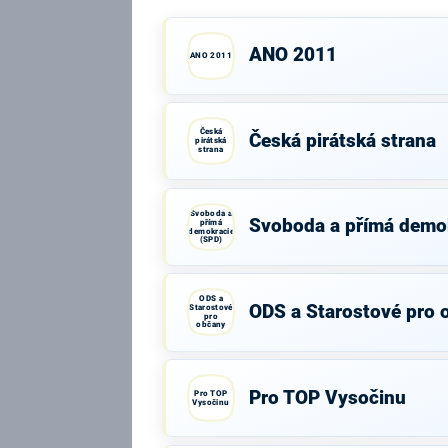
ANO 2011
ANO 2011
Česká
Česká pirátská strana
pirátská
strana
Svoboda a
Svoboda a přímá demo
přímá
demokracie
(SPD)
ODS a
ODS a Starostové pro 
Starostové
pro
občany
Pro TOP Vysočinu
Pro TOP
Vysočinu