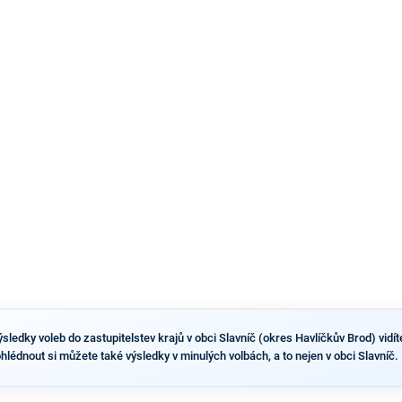
pravděpodobné, že se v prezidentských volbách 2028
bude znovu opakovat souboj z roku 2023?
ledky voleb do zastupitelstev krajů v obci Slavníč (okres Havlíčkův Brod) vidíte
ohlédnout si můžete také výsledky v minulých volbách, a to nejen v obci Slavníč.