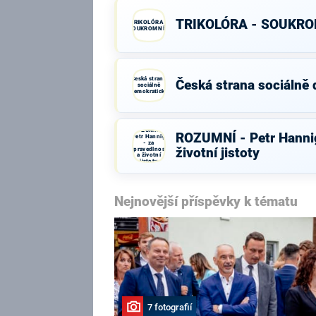
TRIKOLÓRA - SOUKRO
TRIKOLÓRA -
SOUKROMNÍCI
Česká strana
Česká strana sociálně
sociálně
demokratická
ROZUMNÍ -
ROZUMNÍ - Petr Hannig
Petr Hannig
- za
spravedlnost
životní jistoty
a životní
jistoty
Nejnovější příspěvky k tématu
7 fotografií