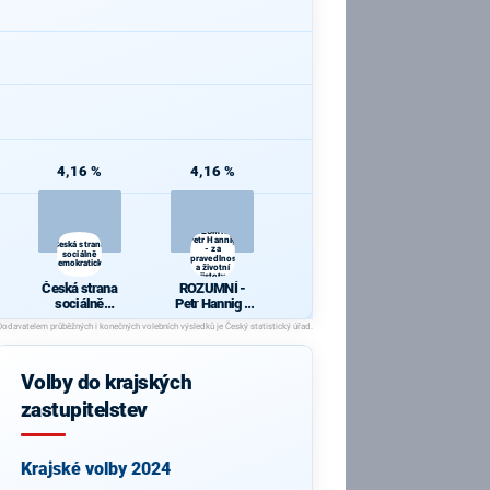
4,16 %
4,16 %
ROZUMNÍ -
Petr Hannig
Česká strana
- za
sociálně
spravedlnost
demokratická
a životní
jistoty
Česká strana
ROZUMNÍ -
sociálně
Petr Hannig -
demokratická
za
spravedlnost
a životní
jistoty
Volby do krajských
zastupitelstev
Krajské volby 2024