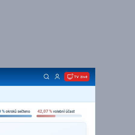
TV živě
0
%
42,07
%
okrsků sečteno
volební účast