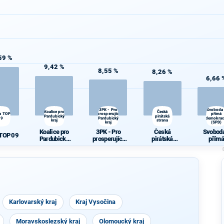
59 %
9,42 %
8,55 %
8,26 %
6,66 
3PK - Pro
Svoboda
Koalice pro
Česká
a TOP
prosperující
přímá
Pardubický
pirátská
09
Pardubický
demokrac
kraj
strana
kraj
(SPD)
Koalice pro
3PK - Pro
Česká
Svoboda
 TOP 09
Pardubický
prosperující
pirátská
přímá
kraj
Pardubický
strana
demokra
kraj
(SPD)
Karlovarský kraj
Kraj Vysočina
Moravskoslezský kraj
Olomoucký kraj