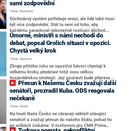
sami zodpovědní
Téma: Rozhovor
Důchodový systém potřebuje revizi, ale lidé také musí
být více zodpovědní. Stát tu není od toho, aby
každému garantoval nekonečně rostoucí důchod.
Úmorné, ministři s námi nechodí do
Chybí tu nový systém a my ho představíme,řekl
hejtman Jihočeského kraje a předseda hnutí Naše
debat, popsal Grolich situaci v opozici.
Česko Martin Kuba v rozhovoru pro CNN Prima NEWS.
Chystá velký krok
V čele státu pak podle něj nemůže být člověk, který by
Téma: Opozice
střetem zájmů omezoval čerpání financí a rozvoj,
dodal. Řešení u Andreje Babiše ale hodnotit nechtěl.
Zkraje příštího roku se opoziční lidovci chystají k
velkému kroku, představí totiž svou velkou
hospodářskou strategii. Její součástí bude příprava na
Přesun k Našemu Česku zvažují další
stárnutí populace, řekl ve středu na setkání s novináři
nový předseda lidovců Jan Grolich. Ten zároveň v
senátoři, prozradil Kuba. ODS reagovala
senátních volbách kandiduje ve Vyškově. Popsal i
nečekaně
aktivitu opozice, o níž vládní strany nebo političtí
Téma: Senát
komentátoři mluví jako o slabé a v defenzivě. „Je to
úmorná práce upozorňovat na chyby vlády. Ministři s
Na hnutí Naše Česko se obracejí někteří stávající
námi navíc nechodí do debat. Chceme ale ukazovat
senátoři a zvažují přesun do našeho klubu, pokud ho
svoje témata,“ odpověděl Grolich na dotaz CNN Prima
po volbách získáme. V rozhovoru pro CNN Prima
Turkova pomsta, nekonfliktní
NEWS.