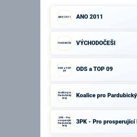
ANO 2011
ANO 2011
VÝCHODOČEŠI
VÝCHODOČEŠI
ODS a TOP 09
ODS a TOP
09
Koalice pro
Koalice pro Pardubický
Pardubický
kraj
3PK - Pro
3PK - Pro prosperující
prosperující
Pardubický
kraj