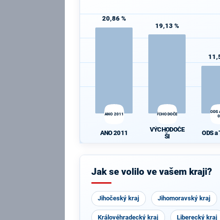
20,86 %
19,13 %
11,
ODS 
ANO 2011
VÝCHODOČEŠI
VÝCHODOČE
ANO 2011
ODS a
ŠI
Jak se volilo ve vašem kraji?
Jihočeský kraj
Jihomoravský kraj
Královéhradecký kraj
Liberecký kraj