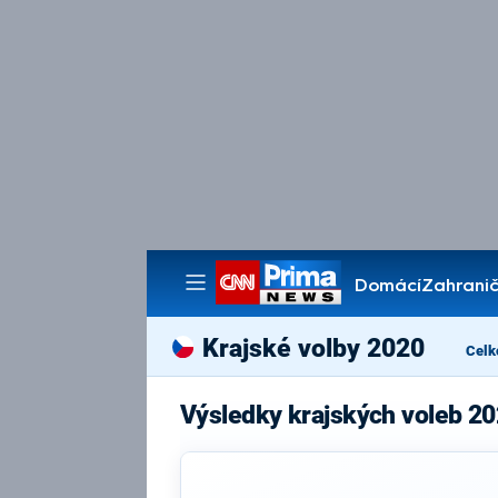
Domácí
Zahranič
Pořady
Krajské volby 2020
Celk
Výsledky krajských voleb 20