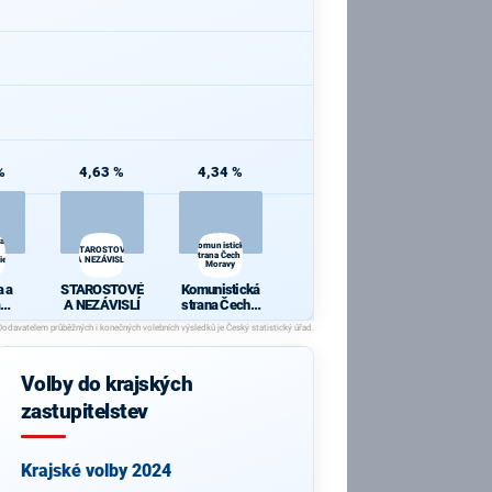
%
4,63 %
4,34 %
 a
Komunistická
STAROSTOVÉ
strana Čech a
ie
A NEZÁVISLÍ
Moravy
 a
STAROSTOVÉ
Komunistická
A NEZÁVISLÍ
strana Čech a
cie
Moravy
Volby do krajských
zastupitelstev
Krajské volby 2024