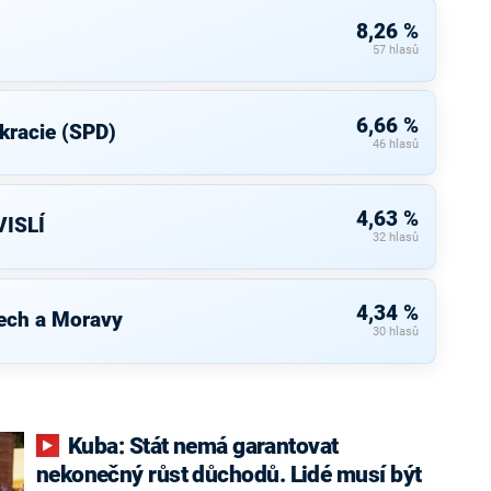
8,26 %
57 hlasů
6,66 %
kracie (SPD)
46 hlasů
4,63 %
ISLÍ
32 hlasů
4,34 %
ech a Moravy
30 hlasů
Kuba: Stát nemá garantovat
nekonečný růst důchodů. Lidé musí být