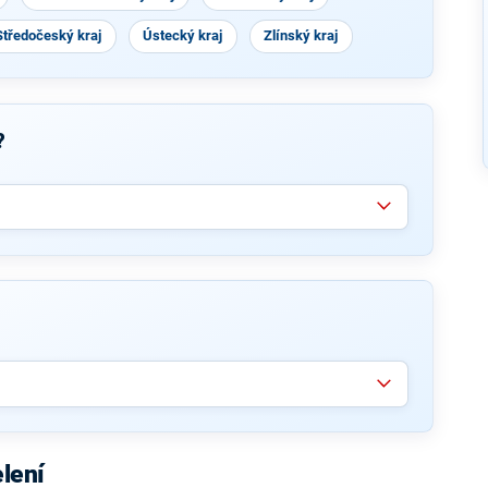
Středočeský kraj
Ústecký kraj
Zlínský kraj
?
lení