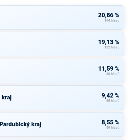
20,86 %
144 hlasů
19,13 %
132 hlasů
11,59 %
80 hlasů
9,42 %
 kraj
65 hlasů
8,55 %
 Pardubický kraj
59 hlasů