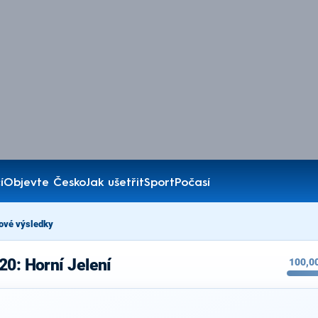
í
Objevte Česko
Jak ušetřit
Sport
Počasí
ové výsledky
20: Horní Jelení
100,0