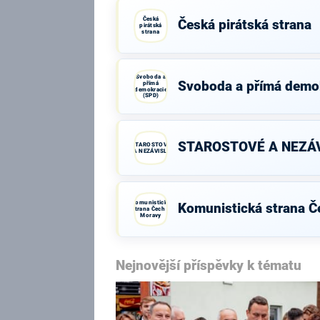
Česká
Česká pirátská strana
pirátská
strana
Svoboda a
Svoboda a přímá demo
přímá
demokracie
(SPD)
STAROSTOVÉ A NEZÁV
STAROSTOVÉ
A NEZÁVISLÍ
Komunistická
Komunistická strana Č
strana Čech a
Moravy
Nejnovější příspěvky k tématu