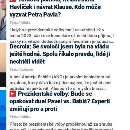
NEWS to řekl zakladatel hnutí a jihočeský hejtman
Martin Kuba. Konkrétní nebyl, ale získat by takto mohl
Havlíček i návrat Klause. Kdo může
například senátora Zdeňka Hrabu, který je dnes
vyzvat Petra Pavla?
součástí klubu ODS a TOP 09. Hraba to na dotaz
Téma: Politika
redakce nevyloučil. Předseda klubu senátorů ODS
Zdeněk Nytra redakci řekl, že počítá s odchodem
I když se prezidentské volby mají uskutečnit až v
některých senátorů z klubu a že Naše Česko není
lednu 2028, sázkové kanceláře už delší dobu přijímají
nepřítel, ale soupeř.
sázky na vítěze. Jednoznačným favoritem je současná
Decroix: Se svoločí jsem byla na vládu
hlava státu Petr Pavel. Daleko za ním pak bookmakeři
zmiňují dva výrazné politiky ANO, tedy premiéra
ještě hodná. Spolu říkalo pravdu, lidé ji
Andreje Babiše a ministra průmyslu Karla Havlíčka.
nechtěli vidět
Oblíbeným tipem samotných sázkařů je poslanec za
Téma: Rozhovor
Motoristy Filip Turek. Politolog Jan Kubáček nicméně
o případné kandidatuře kohokoliv ze zmíněné trojice
Vláda Andreje Babiše (ANO) je prvním kabinetem od
značně pochybuje. Podle něj současná koalice dosud
revoluce, který dává každý den najevo, že justici není
nemá osobu, která by Pavlovi mohla konkurovat.
potřeba respektovat. Alespoň to si myslí stínová
Prezidentské volby: Bude se
ministryně spravedlnosti ODS Eva Decroix. V
rozhovoru pro CNN Prima NEWS si nebrala servítky
opakovat duel Pavel vs. Babiš? Experti
ohledně politického výkonu svého nástupce Jeronýma
zmiňují pro a proti
Tejce (za ANO) či vládní zmocněnkyně pro lidská
Téma: Politika
práva Taťány Malé (ANO). Označením „svoloč“ na
adresu vlády prý byla ještě hodná. Decroix se také
Přestože prezidentské volby proběhnou až za zhruba
vrátila k volební porážce koalice Spolu či promluvila o
rok a půl, v souvislosti s eskalujícím konfliktem mezi