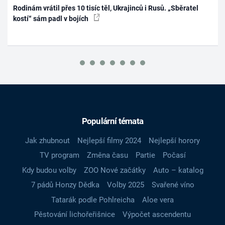
Rodinám vrátil přes 10 tisíc těl, Ukrajinců i Rusů. „Sběratel
kostí“ sám padl v bojích
Populární témata
Jak zhubnout
Nejlepší filmy 2024
Nejlepší horory
TV program
Změna času
Partie
Počasí
Kdy budou volby
ZOO Nové začátky
Auto – katalog
7 pádů Honzy Dědka
Volby 2025
Svařené víno
Tatarák podle Pohlreicha
Aloe vera
Pěstování lichořeřišnice
Výpočet ascendentu