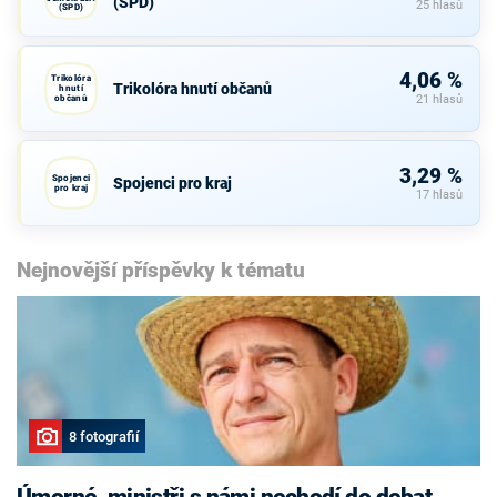
(SPD)
25 hlasů
(SPD)
4,06 %
Trikolóra
Trikolóra hnutí občanů
hnutí
občanů
21 hlasů
3,29 %
Spojenci
Spojenci pro kraj
pro kraj
17 hlasů
Nejnovější příspěvky k tématu
8 fotografií
Úmorné, ministři s námi nechodí do debat,