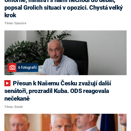
popsal Grolich situaci v opozici. Chystá velký
krok
Téma: Opozice
6 fotografií
Přesun k Našemu Česku zvažují další
senátoři, prozradil Kuba. ODS reagovala
nečekaně
Téma: Senát