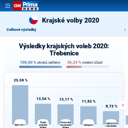
Krajské volby 2020
Celkové výsledky
Výsledky krajských voleb 2020:
Třebenice
100,00
%
36,24
%
okrsků sečteno
volební účast
25,58 %
13,56 %
13,17 %
11,82 %
8,72 %
Česká
K
Občanská
STAROSTOVÉ
ANO 2011
pirátská
demokratická
ZaRegion
s
A NEZÁVISLÍ
strana
strana