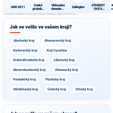
Česká
Občanská
STAROST
K
ANO 2011
ZaRegion
pirátská
demokrati
OVÉ A
c
strana
cká strana
NEZÁVISL
Í
Jak se volilo ve vašem kraji?
Jihočeský kraj
Jihomoravský kraj
Karlovarský kraj
Kraj Vysočina
Královéhradecký kraj
Liberecký kraj
Moravskoslezský kraj
Olomoucký kraj
Pardubický kraj
Plzeňský kraj
Středočeský kraj
Ústecký kraj
Zlínský kraj