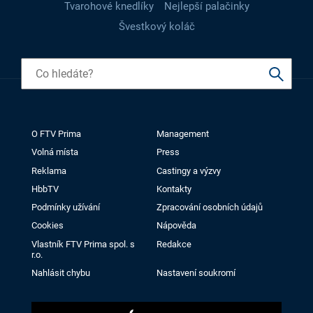
Tvarohové knedlíky
Nejlepší palačinky
Švestkový koláč
O FTV Prima
Management
Volná místa
Press
Reklama
Castingy a výzvy
HbbTV
Kontakty
Podmínky užívání
Zpracování osobních údajů
Cookies
Nápověda
Vlastník FTV Prima spol. s
Redakce
r.o.
Nahlásit chybu
Nastavení soukromí