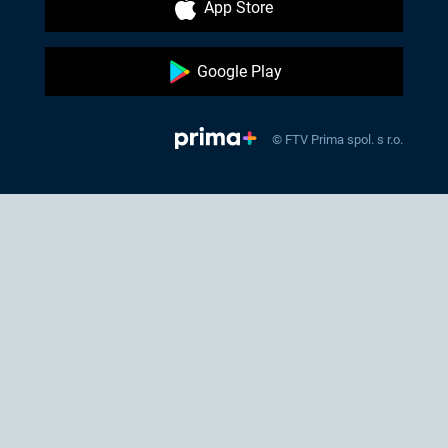
App Store
Google Play
© FTV Prima spol. s r.o.