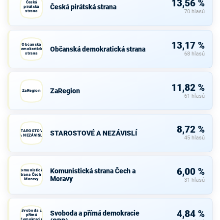
13,56 %
Česká
Česká pirátská strana
pirátská
strana
70 hlasů
13,17 %
Občanská
Občanská demokratická strana
demokratická
strana
68 hlasů
11,82 %
ZaRegion
ZaRegion
61 hlasů
8,72 %
STAROSTOVÉ
STAROSTOVÉ A NEZÁVISLÍ
A NEZÁVISLÍ
45 hlasů
6,00 %
Komunistická strana Čech a
Komunistická
strana Čech a
Moravy
Moravy
31 hlasů
Svoboda a
4,84 %
Svoboda a přímá demokracie
přímá
demokracie