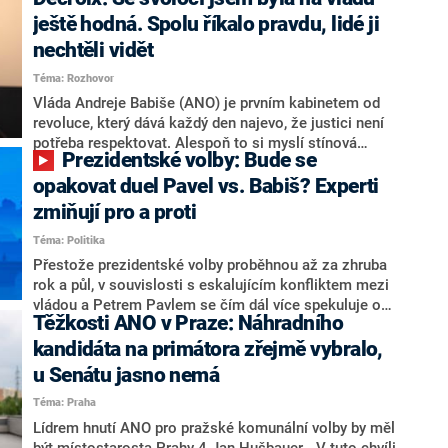
hlava státu Petr Pavel. Daleko za ním pak bookmakeři
zmiňují dva výrazné politiky ANO, tedy premiéra
ještě hodná. Spolu říkalo pravdu, lidé ji
Andreje Babiše a ministra průmyslu Karla Havlíčka.
nechtěli vidět
Oblíbeným tipem samotných sázkařů je poslanec za
Téma: Rozhovor
Motoristy Filip Turek. Politolog Jan Kubáček nicméně
o případné kandidatuře kohokoliv ze zmíněné trojice
Vláda Andreje Babiše (ANO) je prvním kabinetem od
značně pochybuje. Podle něj současná koalice dosud
revoluce, který dává každý den najevo, že justici není
nemá osobu, která by Pavlovi mohla konkurovat.
potřeba respektovat. Alespoň to si myslí stínová
Prezidentské volby: Bude se
ministryně spravedlnosti ODS Eva Decroix. V
rozhovoru pro CNN Prima NEWS si nebrala servítky
opakovat duel Pavel vs. Babiš? Experti
ohledně politického výkonu svého nástupce Jeronýma
zmiňují pro a proti
Tejce (za ANO) či vládní zmocněnkyně pro lidská
Téma: Politika
práva Taťány Malé (ANO). Označením „svoloč“ na
adresu vlády prý byla ještě hodná. Decroix se také
Přestože prezidentské volby proběhnou až za zhruba
vrátila k volební porážce koalice Spolu či promluvila o
rok a půl, v souvislosti s eskalujícím konfliktem mezi
hnutí Naše Česko Martina Kuby.
vládou a Petrem Pavlem se čím dál více spekuluje o
Těžkosti ANO v Praze: Náhradního
tom, koho by do bitvy o Hrad mohla vyslat současná
koalice. Někteří političtí komentátoři znovu vytahují
kandidáta na primátora zřejmě vybralo,
jméno premiéra Andreje Babiše (ANO). Jak moc je
u Senátu jasno nemá
pravděpodobné, že se v prezidentských volbách 2028
Téma: Praha
bude znovu opakovat souboj z roku 2023?
Lídrem hnutí ANO pro pražské komunální volby by měl
být místostarosta Prahy 4 Jan Hušbauer. „V tuto chvíli