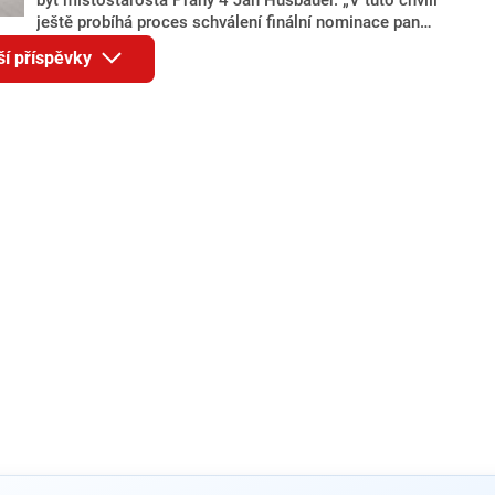
ještě probíhá proces schválení finální nominace pana
Jana Hušbauera Výborem hnutí ANO,“ uvedl pro
ší příspěvky
redakci místopředseda pražského ANO Martin
Benkovič. O Hušbauerovi se spekulovalo jako o
náhradníkovi v čele pražské kandidátky poté, co
rezignoval po sérii nejasností v majetkových
přiznáních a pořizování bytů Ondřej Prokop. Zároveň
ale stále není jasné, kdo bude za ANO kandidovat ve
dvou ze tří pražských obvodů do horní komory
parlamentu. ANO má v Praze dlouhodobě horší
výsledky než ve zbytku republiky.