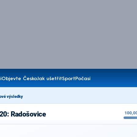
í
Objevte Česko
Jak ušetřit
Sport
Počasí
ové výsledky
020: Radošovice
100,0