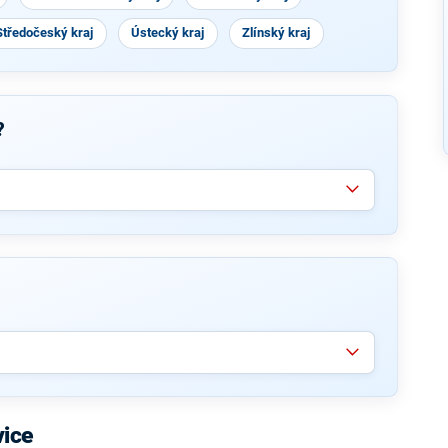
Středočeský kraj
Ústecký kraj
Zlínský kraj
?
vice