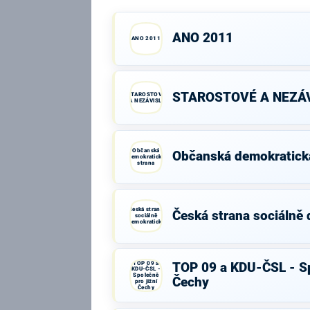
ANO 2011
ANO 2011
STAROSTOVÉ A NEZÁV
STAROSTOVÉ
A NEZÁVISLÍ
Občanská
Občanská demokratick
demokratická
strana
Česká strana
Česká strana sociálně
sociálně
demokratická
TOP 09 a
TOP 09 a KDU-ČSL - Sp
KDU-ČSL -
Společně
Čechy
pro jižní
Čechy