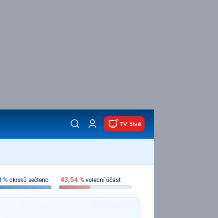
TV živě
0
%
43,54
%
okrsků sečteno
volební účast