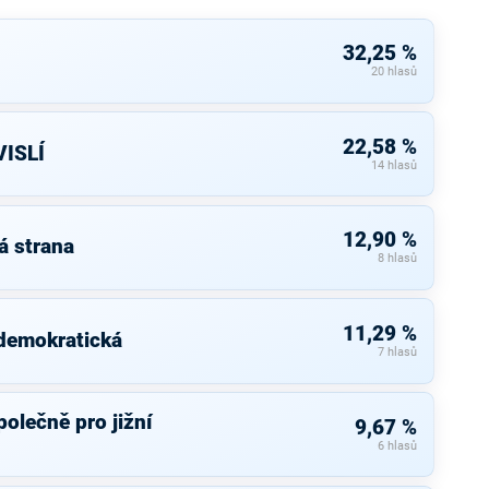
32,25 %
20 hlasů
22,58 %
ISLÍ
14 hlasů
12,90 %
á strana
8 hlasů
11,29 %
 demokratická
7 hlasů
olečně pro jižní
9,67 %
6 hlasů