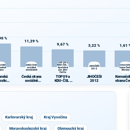
90 %
11,29 %
9,67 %
3,22 %
1,61 
TOP 09 a
anská
Česká strana
KDU-ČSL -
Komunisti
JIHOČEŠI
ratická
sociálně
Společně
strana Čec
2012
rana
demokratická
pro jižní
Moravy
Čechy
anská
Česká strana
TOP 09 a
JIHOČEŠI
Komunist
ratická
sociálně
KDU-ČSL -
2012
strana Če
rana
demokratická
Společně pro
Morav
jižní Čechy
Karlovarský kraj
Kraj Vysočina
Moravskoslezský kraj
Olomoucký kraj