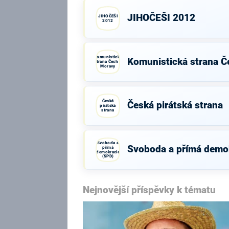
JIHOČEŠI 2012
JIHOČEŠI
2012
Komunistická
Komunistická strana Č
strana Čech a
Moravy
Česká
Česká pirátská strana
pirátská
strana
Svoboda a
Svoboda a přímá demo
přímá
demokracie
(SPD)
Nejnovější příspěvky k tématu