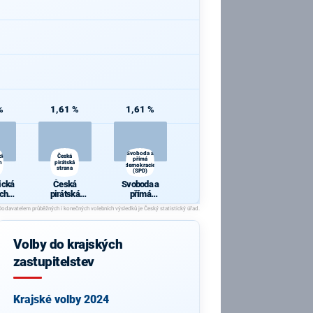
%
1,61 %
1,61 %
Svoboda a
cká
Česká
přímá
h a
pirátská
demokracie
strana
(SPD)
ická
Česká
Svoboda a
ch a
pirátská
přímá
y
strana
demokracie
(SPD)
Volby do krajských
zastupitelstev
Krajské volby 2024