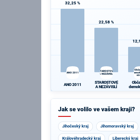
32,25 %
22,58 %
12,
Obč
STAROSTOVÉ
ANO 2011
demok
A NEZÁVISLÍ
st
STAROSTOVÉ
Obč
ANO 2011
A NEZÁVISLÍ
demok
st
Jak se volilo ve vašem kraji?
Jihočeský kraj
Jihomoravský kraj
Královéhradecký kraj
Liberecký kraj