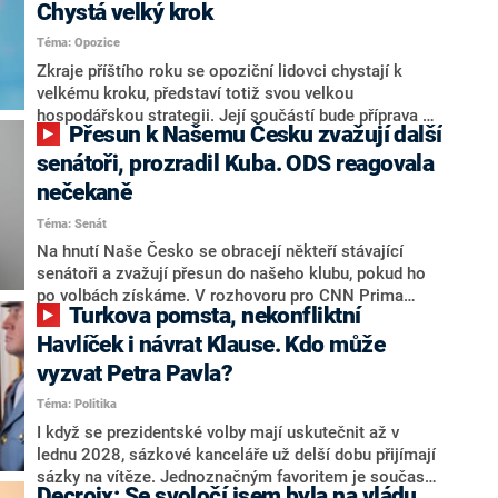
Chystá velký krok
Téma: Opozice
Zkraje příštího roku se opoziční lidovci chystají k
velkému kroku, představí totiž svou velkou
hospodářskou strategii. Její součástí bude příprava na
Přesun k Našemu Česku zvažují další
stárnutí populace, řekl ve středu na setkání s novináři
nový předseda lidovců Jan Grolich. Ten zároveň v
senátoři, prozradil Kuba. ODS reagovala
senátních volbách kandiduje ve Vyškově. Popsal i
nečekaně
aktivitu opozice, o níž vládní strany nebo političtí
Téma: Senát
komentátoři mluví jako o slabé a v defenzivě. „Je to
úmorná práce upozorňovat na chyby vlády. Ministři s
Na hnutí Naše Česko se obracejí někteří stávající
námi navíc nechodí do debat. Chceme ale ukazovat
senátoři a zvažují přesun do našeho klubu, pokud ho
svoje témata,“ odpověděl Grolich na dotaz CNN Prima
po volbách získáme. V rozhovoru pro CNN Prima
Turkova pomsta, nekonfliktní
NEWS.
NEWS to řekl zakladatel hnutí a jihočeský hejtman
Martin Kuba. Konkrétní nebyl, ale získat by takto mohl
Havlíček i návrat Klause. Kdo může
například senátora Zdeňka Hrabu, který je dnes
vyzvat Petra Pavla?
součástí klubu ODS a TOP 09. Hraba to na dotaz
Téma: Politika
redakce nevyloučil. Předseda klubu senátorů ODS
Zdeněk Nytra redakci řekl, že počítá s odchodem
I když se prezidentské volby mají uskutečnit až v
některých senátorů z klubu a že Naše Česko není
lednu 2028, sázkové kanceláře už delší dobu přijímají
nepřítel, ale soupeř.
sázky na vítěze. Jednoznačným favoritem je současná
Decroix: Se svoločí jsem byla na vládu