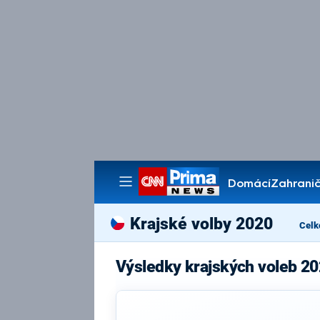
Domácí
Zahranič
Pořady
Krajské volby 2020
Celk
Výsledky krajských voleb 2