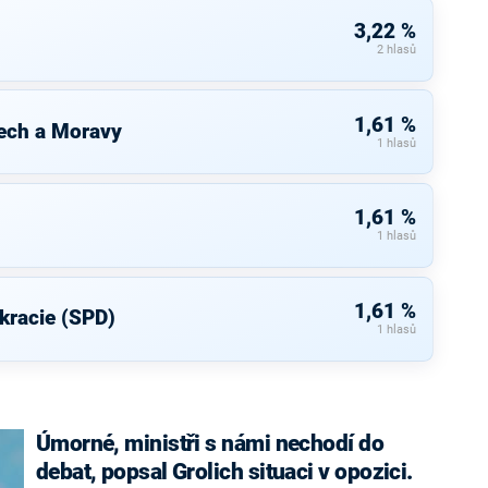
3,22 %
2 hlasů
1,61 %
ech a Moravy
1 hlasů
1,61 %
1 hlasů
1,61 %
kracie (SPD)
1 hlasů
Úmorné, ministři s námi nechodí do
debat, popsal Grolich situaci v opozici.