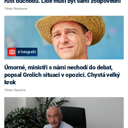
růst důchodů. Lidé musí být sami zodpovědní
Téma: Rozhovor
8 fotografií
Úmorné, ministři s námi nechodí do debat,
popsal Grolich situaci v opozici. Chystá velký
krok
Téma: Opozice