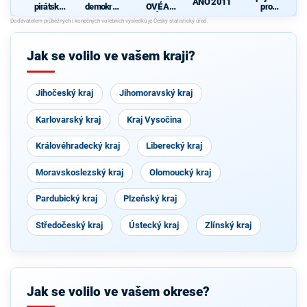
ANO 2011
pirátská
demokrati
OVÉ A
pro
strana
cká strana
NEZÁVISL
Středočes
d
Í
ký kraj -
TOP 09,
Hlas,
Jak se volilo ve vašem kraji?
Zelení
Jihočeský kraj
Jihomoravský kraj
Karlovarský kraj
Kraj Vysočina
Královéhradecký kraj
Liberecký kraj
Moravskoslezský kraj
Olomoucký kraj
Pardubický kraj
Plzeňský kraj
Středočeský kraj
Ústecký kraj
Zlínský kraj
Jak se volilo ve vašem okrese?