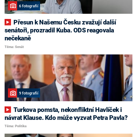
6 fotografií
Přesun k Našemu Česku zvažují další
senátoři, prozradil Kuba. ODS reagovala
nečekaně
Téma: Senát
9 fotografií
Turkova pomsta, nekonfliktní Havlíček i
návrat Klause. Kdo může vyzvat Petra Pavla?
Téma: Politika