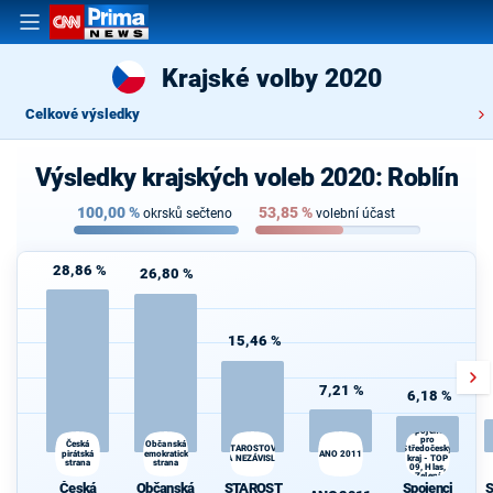
Krajské volby 2020
Celkové výsledky
Výsledky krajských voleb 2020: Roblín
100,00
%
53,85
%
okrsků sečteno
volební účast
28,86 %
26,80 %
15,46 %
7,21 %
6,18 %
Spojenci
pro
Občanská
Česká
STAROSTOVÉ
Středočeský
pirátská
demokratická
ANO 2011
A NEZÁVISLÍ
kraj - TOP
strana
strana
09, Hlas,
Zelení
Česká
Občanská
STAROST
Spojenci
S