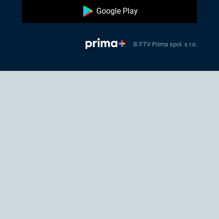
Google Play
© FTV Prima spol. s r.o.