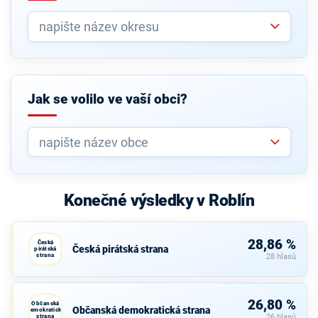
Jak se volilo ve vaší obci?
Konečné výsledky v Roblín
28,86 %
Česká
Česká pirátská strana
pirátská
strana
28 hlasů
26,80 %
Občanská
Občanská demokratická strana
demokratická
strana
26 hlasů