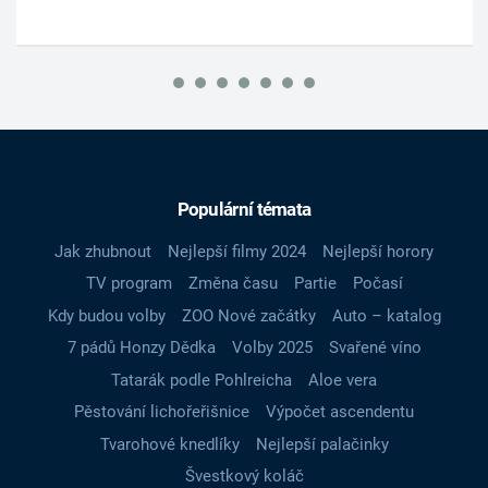
Populární témata
Jak zhubnout
Nejlepší filmy 2024
Nejlepší horory
TV program
Změna času
Partie
Počasí
Kdy budou volby
ZOO Nové začátky
Auto – katalog
7 pádů Honzy Dědka
Volby 2025
Svařené víno
Tatarák podle Pohlreicha
Aloe vera
Pěstování lichořeřišnice
Výpočet ascendentu
Tvarohové knedlíky
Nejlepší palačinky
Švestkový koláč