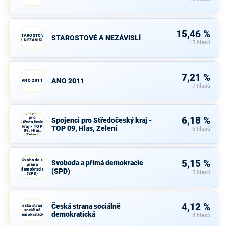
15,46 %
STAROSTOVÉ
STAROSTOVÉ A NEZÁVISLÍ
A NEZÁVISLÍ
15 hlasů
7,21 %
ANO 2011
ANO 2011
7 hlasů
Spojenci
pro
6,18 %
Spojenci pro Středočeský kraj -
Středočeský
kraj - TOP
TOP 09, Hlas, Zelení
6 hlasů
09, Hlas,
Zelení
Svoboda a
5,15 %
Svoboda a přímá demokracie
přímá
demokracie
(SPD)
5 hlasů
(SPD)
4,12 %
Česká strana sociálně
Česká strana
sociálně
demokratická
demokratická
4 hlasů