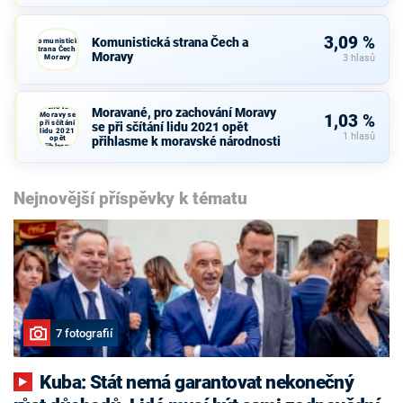
3,09 %
Komunistická strana Čech a
Komunistická
strana Čech a
Moravy
Moravy
3 hlasů
Moravané,
pro
zachování
Moravané, pro zachování Moravy
Moravy se
1,03 %
při sčítání
se při sčítání lidu 2021 opět
lidu 2021
1 hlasů
opět
přihlasme k moravské národnosti
přihlasme
k moravské
národnosti
Nejnovější příspěvky k tématu
7 fotografií
Kuba: Stát nemá garantovat nekonečný