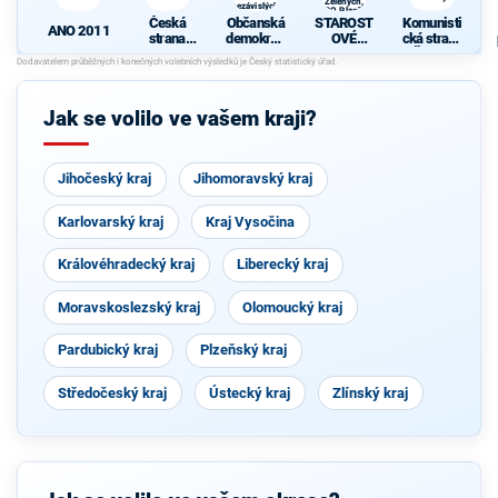
Zelených,
nezávislých
PRO Plzeň a
starostů
Česká
Občanská
STAROST
Komunisti
Idealistů
ANO 2011
strana
demokrati
OVÉ
cká strana
sociálně
cká strana
(STAN) s
Čech a
demokrati
s podporou
JOSEFEM
Moravy
cká
TOP 09 a
BERNARD
nezávislýc
EM a
Jak se volilo ve vašem kraji?
h starostů
podporou
Zelených,
PRO Plzeň
a Idealistů
Jihočeský kraj
Jihomoravský kraj
Karlovarský kraj
Kraj Vysočina
Královéhradecký kraj
Liberecký kraj
Moravskoslezský kraj
Olomoucký kraj
Pardubický kraj
Plzeňský kraj
Středočeský kraj
Ústecký kraj
Zlínský kraj