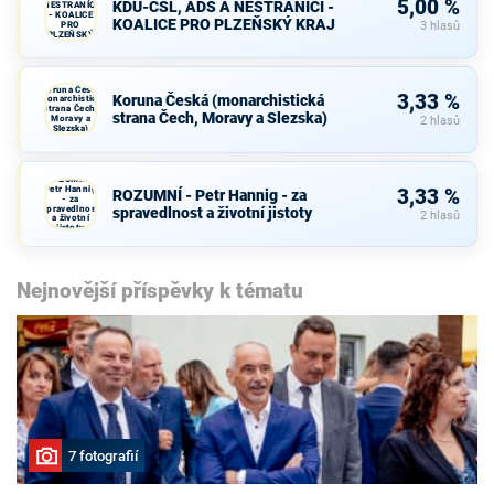
5,00 %
KDU-ČSL, ADS A NESTRANÍCI -
NESTRANÍCI
- KOALICE
KOALICE PRO PLZEŇSKÝ KRAJ
PRO
3 hlasů
PLZEŇSKÝ
KRAJ
Koruna Česká
3,33 %
Koruna Česká (monarchistická
(monarchistická
strana Čech,
strana Čech, Moravy a Slezska)
Moravy a
2 hlasů
Slezska)
ROZUMNÍ -
Petr Hannig
3,33 %
ROZUMNÍ - Petr Hannig - za
- za
spravedlnost
spravedlnost a životní jistoty
2 hlasů
a životní
jistoty
Nejnovější příspěvky k tématu
7 fotografií