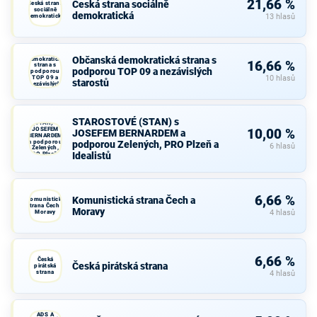
21,66 %
Česká strana sociálně
Česká strana
sociálně
demokratická
demokratická
13 hlasů
Občanská
Občanská demokratická strana s
demokratická
16,66 %
strana s
podporou TOP 09 a nezávislých
podporou
TOP 09 a
10 hlasů
starostů
nezávislých
starostů
STAROSTOVÉ
STAROSTOVÉ (STAN) s
(STAN) s
JOSEFEM
10,00 %
JOSEFEM BERNARDEM a
BERNARDEM
a podporou
podporou Zelených, PRO Plzeň a
6 hlasů
Zelených,
Idealistů
PRO Plzeň a
Idealistů
6,66 %
Komunistická strana Čech a
Komunistická
strana Čech a
Moravy
Moravy
4 hlasů
6,66 %
Česká
Česká pirátská strana
pirátská
strana
4 hlasů
KDU-ČSL,
ADS A