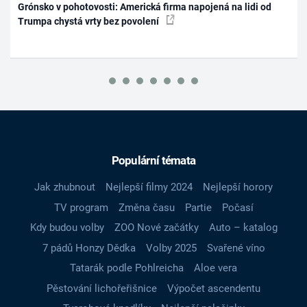
Grónsko v pohotovosti: Americká firma napojená na lidi od
Trumpa chystá vrty bez povolení
Populární témata
Jak zhubnout
Nejlepší filmy 2024
Nejlepší horory
TV program
Změna času
Partie
Počasí
Kdy budou volby
ZOO Nové začátky
Auto – katalog
7 pádů Honzy Dědka
Volby 2025
Svařené víno
Tatarák podle Pohlreicha
Aloe vera
Pěstování lichořeřišnice
Výpočet ascendentu