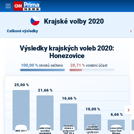
Krajské volby 2020
Celkové výsledky
Výsledky krajských voleb 2020:
Honezovice
100,00
%
28,71
%
okrsků sečteno
volební účast
25,00 %
21,66 %
16,66 %
10,00 %
6,66 %
STAROSTOVÉ
Občanská
(STAN) s
demokratická
JOSEFEM
Česká strana
strana s
Komunistická
BERNARDEM
ANO 2011
sociálně
podporou
strana Čech a
a podporou
demokratická
TOP 09 a
Moravy