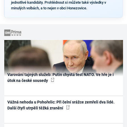
jednotlivé kandidáty. Prohlédnout si můžete také výsledky v
minulých volbách, a to nejen v obci Honezovice.
Varování tajných služeb: Putin chystá test NATO. Ve hře je i
útok na české sousedy
Vážná nehoda u Pohořelic: Při čelní srážce zemřeli dva lidé.
Další čtyři utrpěli těžká zranění