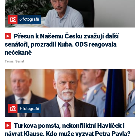
6 fotografií
Přesun k Našemu Česku zvažují další
senátoři, prozradil Kuba. ODS reagovala
nečekaně
Téma: Senát
9 fotografií
Turkova pomsta, nekonfliktní Havlíček i
návrat Klause. Kdo může vyzvat Petra Pavla?