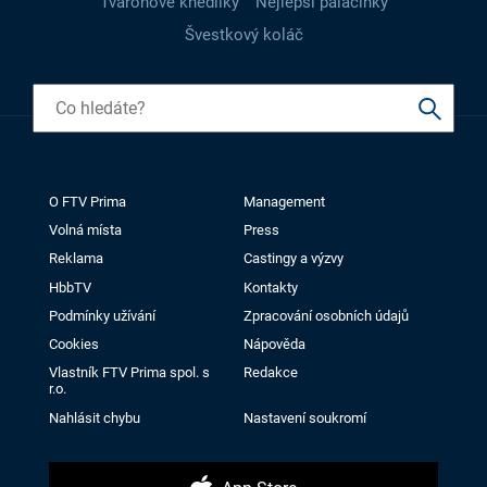
Tvarohové knedlíky
Nejlepší palačinky
Švestkový koláč
O FTV Prima
Management
Volná místa
Press
Reklama
Castingy a výzvy
HbbTV
Kontakty
Podmínky užívání
Zpracování osobních údajů
Cookies
Nápověda
Vlastník FTV Prima spol. s
Redakce
r.o.
Nahlásit chybu
Nastavení soukromí