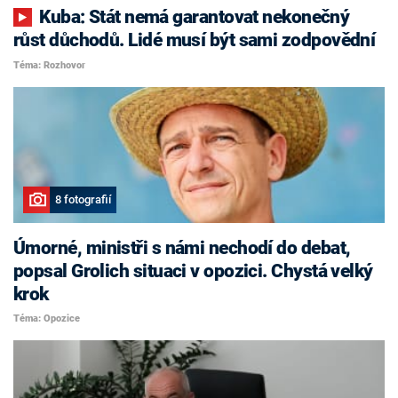
Kuba: Stát nemá garantovat nekonečný
růst důchodů. Lidé musí být sami zodpovědní
Téma: Rozhovor
8 fotografií
Úmorné, ministři s námi nechodí do debat,
popsal Grolich situaci v opozici. Chystá velký
krok
Téma: Opozice