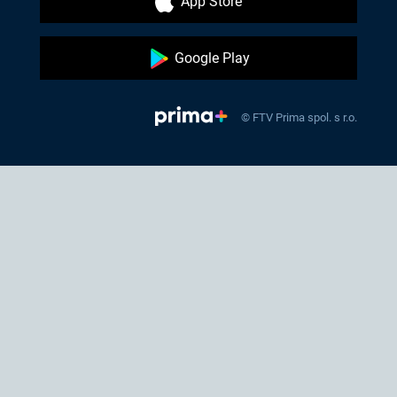
App Store
Google Play
© FTV Prima spol. s r.o.