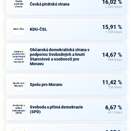
16,02 %
Česká
Česká pirátská strana
pirátská
strana
1 035 hlasů
15,91 %
KDU-ČSL
KDU-ČSL
1 028 hlasů
Občanská
Občanská demokratická strana s
demokratická
strana s
14,67 %
podporou Svobodných a hnutí
podporou
Svobodných
Starostové a osobnosti pro
a hnutí
948 hlasů
Starostové a
Moravu
osobnosti
pro Moravu
11,42 %
Spolu pro
Spolu pro Moravu
Moravu
738 hlasů
Svoboda a
6,67 %
Svoboda a přímá demokracie
přímá
demokracie
(SPD)
431 hlasů
(SPD)