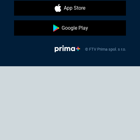
App Store
Google Play
© FTV Prima spol. s r.o.