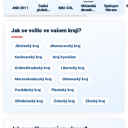
Starostové a
osobnosti
Česká
Občanská
Spolu pro
S
pro Moravu
ANO 2011
KDU-ČSL
pirátská
demokrati
Moravu
strana
cká strana
d
s podporou
Svobodný
ch a hnutí
Jak se volilo ve vašem kraji?
Starostové
a
osobnosti
pro
Jihočeský kraj
Jihomoravský kraj
Moravu
Karlovarský kraj
Kraj Vysočina
Královéhradecký kraj
Liberecký kraj
Moravskoslezský kraj
Olomoucký kraj
Pardubický kraj
Plzeňský kraj
Středočeský kraj
Ústecký kraj
Zlínský kraj