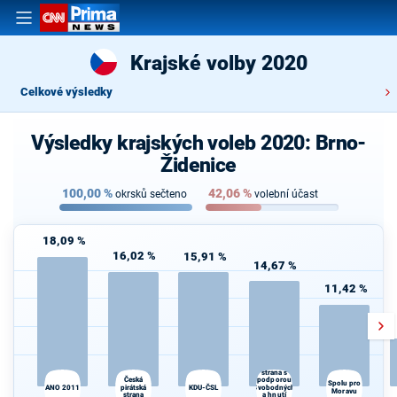
Krajské volby 2020
Celkové výsledky
Výsledky krajských voleb 2020: Brno-
Židenice
100,00
%
42,06
%
okrsků sečteno
volební účast
18,09 %
16,02 %
15,91 %
14,67 %
11,42 %
Občanská
demokratická
strana s
Česká
podporou
Spolu pro
ANO 2011
pirátská
KDU-ČSL
Svobodných
Moravu
strana
a hnutí