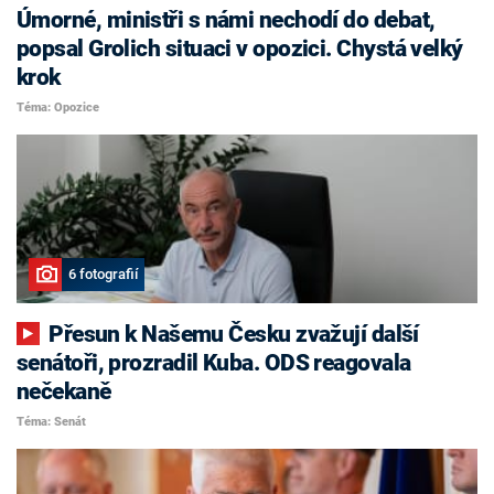
Úmorné, ministři s námi nechodí do debat,
popsal Grolich situaci v opozici. Chystá velký
krok
Téma: Opozice
6 fotografií
Přesun k Našemu Česku zvažují další
senátoři, prozradil Kuba. ODS reagovala
nečekaně
Téma: Senát