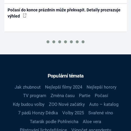
Počasí do konce prázdnin může překvapit. Detaily prozrazuje
výhled
Populární témata
Jak zhubnout
Nejlepší filmy 2024
Nejlepší horory
TV program
Změna času
Partie
Počasí
Kdy budou volby
ZOO Nové začátky
Auto – katalog
7 pádů Honzy Dědka
Volby 2025
Svařené víno
Tatarák podle Pohlreicha
Aloe vera
Pěstování lichořeřišnice
Výpočet ascendentu