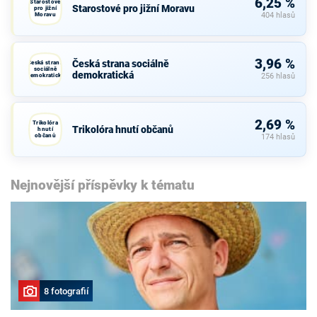
6,25 %
Starostové
Starostové pro jižní Moravu
pro jižní
Moravu
404 hlasů
3,96 %
Česká strana sociálně
Česká strana
sociálně
demokratická
demokratická
256 hlasů
2,69 %
Trikolóra
Trikolóra hnutí občanů
hnutí
občanů
174 hlasů
Nejnovější příspěvky k tématu
8 fotografií