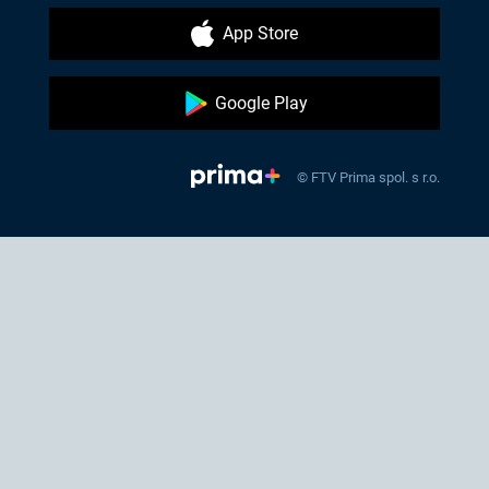
App Store
Google Play
© FTV Prima spol. s r.o.