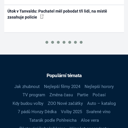
Útok v Tanvaldu: Pachatel měl pobodat tři lidi, na místě
zasahuje policie
Populární témata
Jak zhubnout
Nejlepší filmy 2024
Nejlepší horory
TV program
Změna času
Partie
Počasí
Kdy budou volby
ZOO Nové začátky
Auto – katalog
7 pádů Honzy Dědka
Volby 2025
Svařené víno
Tatarák podle Pohlreicha
Aloe vera