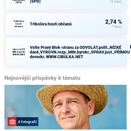
(SPD)
12 hlasů
(SPD)
2,74 %
Trikolóra
Trikolóra hnutí občanů
hnutí
občanů
7 hlasů
Volte Pravý Blok-stranu za ODVOLAT.polit.,NÍZKÉ
avý Blok-stranu za ODVOLAT.polit.,NÍZKÉ
daně,VYROVN.rozp.,MIN.byrokr.,SPRAV.just.,PŘÍMOU
VN.rozp.,MIN.byrokr.,SPRAV.just.,PŘÍMOU
demokr. WWW.CIBULKA.NET
demokr. WWW.CIBULKA.NET
Nejnovější příspěvky k tématu
8 fotografií