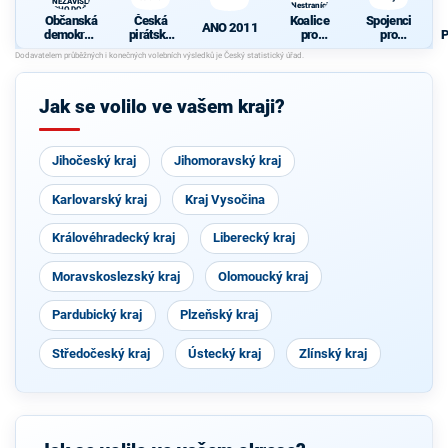
A NEZÁVISLÍ a
Nestraníci
VÝCHODOČEŠI
Občanská
Česká
Koalice
Spojenci
ANO 2011
demokrati
pirátská
pro
pro
P
cká strana
strana
Královéhra
Královéhra
+
decký kraj
decký kraj
O
STAROST
- KDU-
OVÉ A
ČSL -
Jak se volilo ve vašem kraji?
NEZÁVISL
VPM -
Í a
Nestraníci
VÝCHODO
ČEŠI
Jihočeský kraj
Jihomoravský kraj
Karlovarský kraj
Kraj Vysočina
Královéhradecký kraj
Liberecký kraj
Moravskoslezský kraj
Olomoucký kraj
Pardubický kraj
Plzeňský kraj
Středočeský kraj
Ústecký kraj
Zlínský kraj