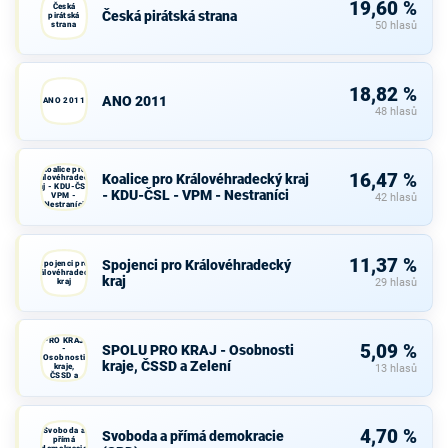
19,60 %
Česká
Česká pirátská strana
pirátská
strana
50 hlasů
18,82 %
ANO 2011
ANO 2011
48 hlasů
Koalice pro
16,47 %
Koalice pro Královéhradecký kraj
Královéhradecký
kraj - KDU-ČSL -
- KDU-ČSL - VPM - Nestraníci
VPM -
42 hlasů
Nestraníci
11,37 %
Spojenci pro Královéhradecký
Spojenci pro
Královéhradecký
kraj
kraj
29 hlasů
SPOLU
PRO KRAJ
5,09 %
SPOLU PRO KRAJ - Osobnosti
-
Osobnosti
kraje, ČSSD a Zelení
kraje,
13 hlasů
ČSSD a
Zelení
Svoboda a
4,70 %
Svoboda a přímá demokracie
přímá
demokracie