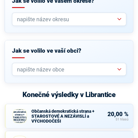
Jak se volilo ve vašem okrese?
Jak se volilo ve vaší obci?
Konečné výsledky v Librantice
Občanská
Občanská demokratická strana +
demokratická
20,00 %
strana +
STAROSTOVÉ A NEZÁVISLÍ a
STAROSTOVÉ
51 hlasů
A NEZÁVISLÍ a
VÝCHODOČEŠI
VÝCHODOČEŠI