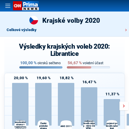
Krajské volby 2020
Celkové výsledky
Výsledky krajských voleb 2020:
Librantice
100,00
%
56,67
%
okrsků sečteno
volební účast
20,00 %
19,60 %
18,82 %
16,47 %
11,37 %
Občanská
Koalice pro
demokratická
Česká
Královéhradecký
Spojenci pro
strana +
pirátská
kraj - KDU-ČSL -
Královéhradecký
ANO 2011
STAROSTOVÉ
strana
VPM -
kraj