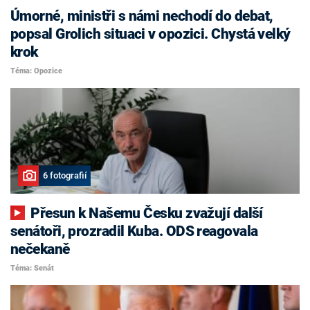
Úmorné, ministři s námi nechodí do debat,
popsal Grolich situaci v opozici. Chystá velký
krok
Téma: Opozice
6 fotografií
Přesun k Našemu Česku zvažují další
senátoři, prozradil Kuba. ODS reagovala
nečekaně
Téma: Senát