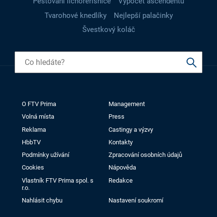
Pěstování lichořeřišnice
Výpočet ascendentu
Tvarohové knedlíky
Nejlepší palačinky
Švestkový koláč
O FTV Prima
Management
Volná místa
Press
Reklama
Castingy a výzvy
HbbTV
Kontakty
Podmínky užívání
Zpracování osobních údajů
Cookies
Nápověda
Vlastník FTV Prima spol. s
Redakce
r.o.
Nahlásit chybu
Nastavení soukromí