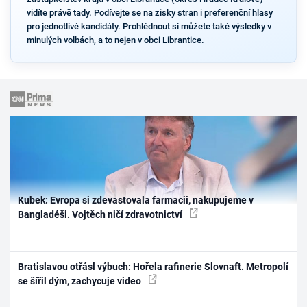
vidíte právě tady. Podívejte se na zisky stran i preferenční hlasy
pro jednotlivé kandidáty. Prohlédnout si můžete také výsledky v
minulých volbách, a to nejen v obci Librantice.
Kubek: Evropa si zdevastovala farmacii, nakupujeme v
Bangladéši. Vojtěch ničí zdravotnictví
Bratislavou otřásl výbuch: Hořela rafinerie Slovnaft. Metropolí
se šířil dým, zachycuje video