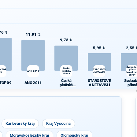
76 %
11,91 %
9,78 %
5,95 %
2,55 
Svoboda
Česká
a TOP
STAROSTOVÉ
přímá
ANO 2011
pirátská
09
A NEZÁVISLÍ
demokrac
strana
(SPD)
Česká
STAROSTOVÉ
Svoboda
 TOP 09
ANO 2011
pirátská
A NEZÁVISLÍ
přímá
strana
demokra
(SPD)
Karlovarský kraj
Kraj Vysočina
Moravskoslezský kraj
Olomoucký kraj