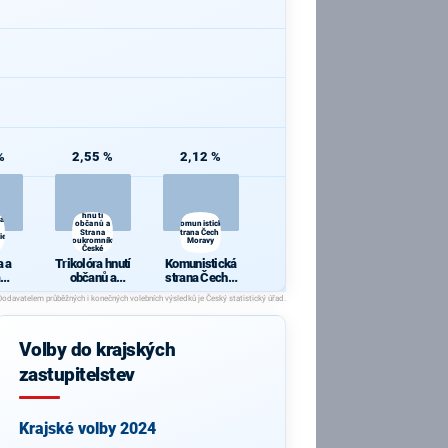
%
2,55 %
2,12 %
Trikolóra
hnutí
 a
občanů a
Komunistická
Strana
strana Čech a
ie
soukromníků
Moravy
České
republiky
 a
Trikolóra hnutí
Komunistická
občanů a
strana Čech a
cie
Strana
Moravy
soukromníků
České
republiky
Volby do krajských
zastupitelstev
Krajské volby 2024