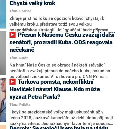
Chystá velký krok
Téma: Opozice
Zkraje příštího roku se opoziční lidovci chystají k
velkému kroku, představí totiž svou velkou
hospodářskou strategii. Její součástí bude příprava na
Přesun k Našemu Česku zvažují další
stárnutí populace, řekl ve středu na setkání s novináři
nový předseda lidovců Jan Grolich. Ten zároveň v
senátoři, prozradil Kuba. ODS reagovala
senátních volbách kandiduje ve Vyškově. Popsal i
nečekaně
aktivitu opozice, o níž vládní strany nebo političtí
Téma: Senát
komentátoři mluví jako o slabé a v defenzivě. „Je to
úmorná práce upozorňovat na chyby vlády. Ministři s
Na hnutí Naše Česko se obracejí někteří stávající
námi navíc nechodí do debat. Chceme ale ukazovat
senátoři a zvažují přesun do našeho klubu, pokud ho
svoje témata,“ odpověděl Grolich na dotaz CNN Prima
po volbách získáme. V rozhovoru pro CNN Prima
Turkova pomsta, nekonfliktní
NEWS.
NEWS to řekl zakladatel hnutí a jihočeský hejtman
Martin Kuba. Konkrétní nebyl, ale získat by takto mohl
Havlíček i návrat Klause. Kdo může
například senátora Zdeňka Hrabu, který je dnes
vyzvat Petra Pavla?
součástí klubu ODS a TOP 09. Hraba to na dotaz
Téma: Politika
redakce nevyloučil. Předseda klubu senátorů ODS
Zdeněk Nytra redakci řekl, že počítá s odchodem
I když se prezidentské volby mají uskutečnit až v
některých senátorů z klubu a že Naše Česko není
lednu 2028, sázkové kanceláře už delší dobu přijímají
nepřítel, ale soupeř.
sázky na vítěze. Jednoznačným favoritem je současná
Decroix: Se svoločí jsem byla na vládu