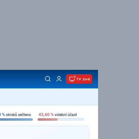
TV živě
0
%
43,60
%
okrsků sečteno
volební účast