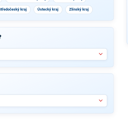
Středočeský kraj
Ústecký kraj
Zlínský kraj
?