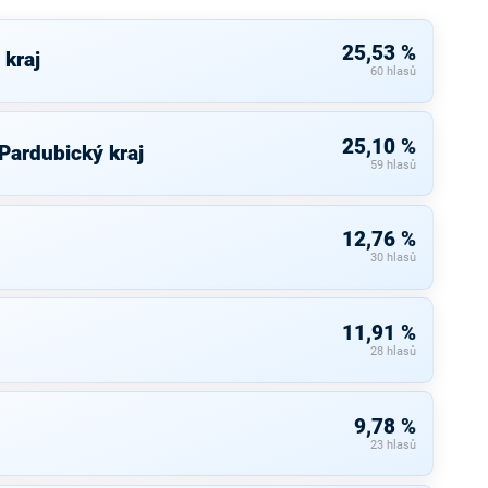
25,53 %
 kraj
60 hlasů
25,10 %
 Pardubický kraj
59 hlasů
12,76 %
30 hlasů
11,91 %
28 hlasů
9,78 %
23 hlasů