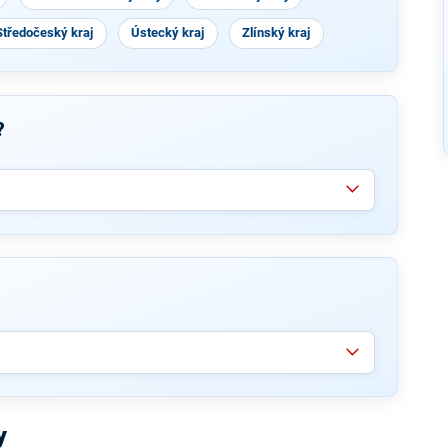
Středočeský kraj
Ústecký kraj
Zlínský kraj
?
y