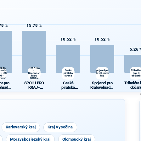
78 %
15,78 %
10,52 %
10,52 %
5,26 
SPOLU
ce pro
PRO KRAJ
hradecký
-
Česká
Spojenci pro
Trikolór
KDU-ČSL -
Osobnosti
pirátská
Královéhradecký
hnutí
d
M -
kraje,
strana
kraj
občanů
raníci
ČSSD a
Zelení
ce pro
SPOLU PRO
Česká
Spojenci pro
Trikolóra 
éhradec
KRAJ -
pirátská
Královéhradec
občan
j - KDU-
Osobnosti
strana
ký kraj
 VPM -
kraje, ČSSD a
raníci
Zelení
Karlovarský kraj
Kraj Vysočina
Moravskoslezský kraj
Olomoucký kraj