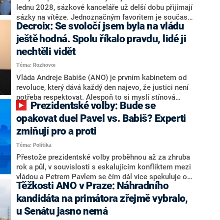
některých senátorů z klubu a že Naše Česko není
lednu 2028, sázkové kanceláře už delší dobu přijímají
nepřítel, ale soupeř.
sázky na vítěze. Jednoznačným favoritem je současná
Decroix: Se svoločí jsem byla na vládu
hlava státu Petr Pavel. Daleko za ním pak bookmakeři
zmiňují dva výrazné politiky ANO, tedy premiéra
ještě hodná. Spolu říkalo pravdu, lidé ji
Andreje Babiše a ministra průmyslu Karla Havlíčka.
nechtěli vidět
Oblíbeným tipem samotných sázkařů je poslanec za
Téma: Rozhovor
Motoristy Filip Turek. Politolog Jan Kubáček nicméně
o případné kandidatuře kohokoliv ze zmíněné trojice
Vláda Andreje Babiše (ANO) je prvním kabinetem od
značně pochybuje. Podle něj současná koalice dosud
revoluce, který dává každý den najevo, že justici není
nemá osobu, která by Pavlovi mohla konkurovat.
potřeba respektovat. Alespoň to si myslí stínová
Prezidentské volby: Bude se
ministryně spravedlnosti ODS Eva Decroix. V
rozhovoru pro CNN Prima NEWS si nebrala servítky
opakovat duel Pavel vs. Babiš? Experti
ohledně politického výkonu svého nástupce Jeronýma
zmiňují pro a proti
Tejce (za ANO) či vládní zmocněnkyně pro lidská
Téma: Politika
práva Taťány Malé (ANO). Označením „svoloč“ na
adresu vlády prý byla ještě hodná. Decroix se také
Přestože prezidentské volby proběhnou až za zhruba
vrátila k volební porážce koalice Spolu či promluvila o
rok a půl, v souvislosti s eskalujícím konfliktem mezi
hnutí Naše Česko Martina Kuby.
vládou a Petrem Pavlem se čím dál více spekuluje o
Těžkosti ANO v Praze: Náhradního
tom, koho by do bitvy o Hrad mohla vyslat současná
koalice. Někteří političtí komentátoři znovu vytahují
kandidáta na primátora zřejmě vybralo,
jméno premiéra Andreje Babiše (ANO). Jak moc je
u Senátu jasno nemá
pravděpodobné, že se v prezidentských volbách 2028