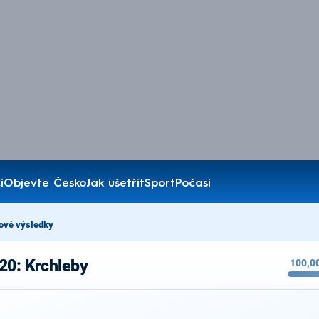
í
Objevte Česko
Jak ušetřit
Sport
Počasí
ové výsledky
20: Krchleby
100,0