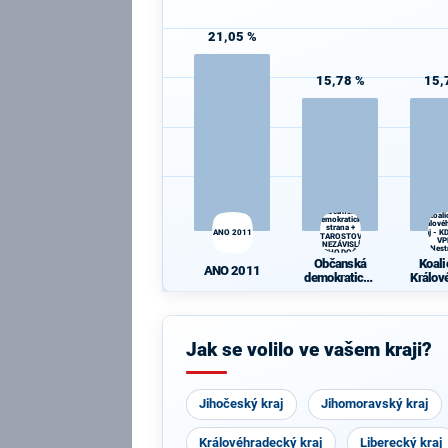
21,05 %
15,78 %
15,
Občanská
Koali
demokratická
Králové
strana +
ANO 2011
kraj - 
STAROSTOVÉ
VP
A NEZÁVISLÍ a
Nest
VÝCHODOČEŠI
Občanská
Koali
ANO 2011
demokratická
Králov
strana +
ký kra
STAROSTOVÉ
ČSL -
A NEZÁVISLÍ
Nest
a
Jak se volilo ve vašem kraji?
VÝCHODOČE
ŠI
Jihočeský kraj
Jihomoravský kraj
Královéhradecký kraj
Liberecký kraj