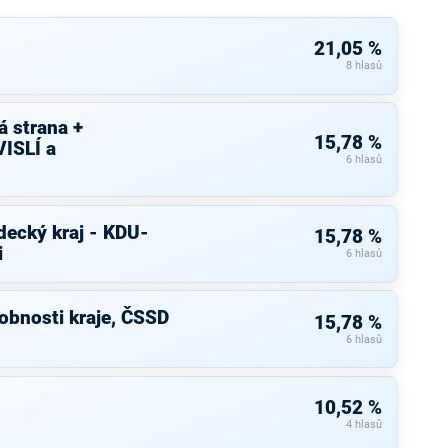
21,05 %
8 hlasů
 strana +
15,78 %
ISLÍ a
6 hlasů
decký kraj - KDU-
15,78 %
i
6 hlasů
bnosti kraje, ČSSD
15,78 %
6 hlasů
10,52 %
4 hlasů