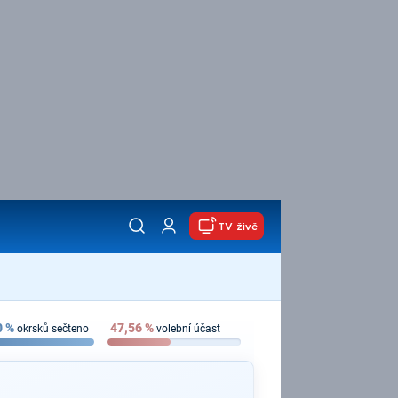
TV živě
0
%
47,56
%
okrsků sečteno
volební účast