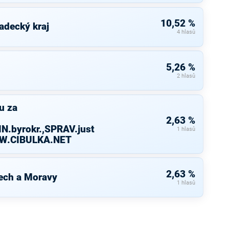
10,52 %
adecký kraj
4 hlasů
5,26 %
2 hlasů
u za
2,63 %
N.byrokr.,SPRAV.just
1 hlasů
WW.CIBULKA.NET
2,63 %
ech a Moravy
1 hlasů