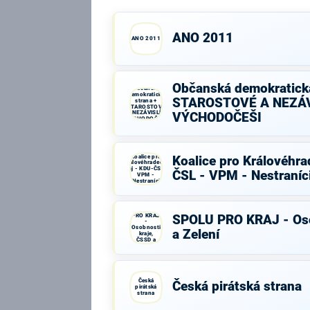
ANO 2011
ANO 2011
Občanská demokratická
Občanská
demokratická
STAROSTOVÉ A NEZÁV
strana +
STAROSTOVÉ
A NEZÁVISLÍ a
VÝCHODOČEŠI
VÝCHODOČEŠI
Koalice pro
Koalice pro Královéhra
Královéhradecký
kraj - KDU-ČSL -
ČSL - VPM - Nestraníc
VPM -
Nestraníci
SPOLU
PRO KRAJ
SPOLU PRO KRAJ - Oso
-
Osobnosti
a Zelení
kraje,
ČSSD a
Zelení
Česká
Česká pirátská strana
pirátská
strana