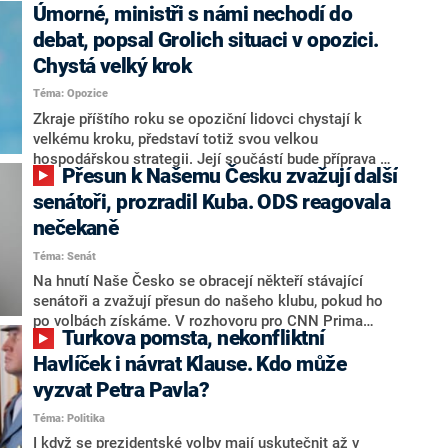
Úmorné, ministři s námi nechodí do
debat, popsal Grolich situaci v opozici.
Chystá velký krok
Téma: Opozice
Zkraje příštího roku se opoziční lidovci chystají k
velkému kroku, představí totiž svou velkou
hospodářskou strategii. Její součástí bude příprava na
Přesun k Našemu Česku zvažují další
stárnutí populace, řekl ve středu na setkání s novináři
nový předseda lidovců Jan Grolich. Ten zároveň v
senátoři, prozradil Kuba. ODS reagovala
senátních volbách kandiduje ve Vyškově. Popsal i
nečekaně
aktivitu opozice, o níž vládní strany nebo političtí
Téma: Senát
komentátoři mluví jako o slabé a v defenzivě. „Je to
úmorná práce upozorňovat na chyby vlády. Ministři s
Na hnutí Naše Česko se obracejí někteří stávající
námi navíc nechodí do debat. Chceme ale ukazovat
senátoři a zvažují přesun do našeho klubu, pokud ho
svoje témata,“ odpověděl Grolich na dotaz CNN Prima
po volbách získáme. V rozhovoru pro CNN Prima
Turkova pomsta, nekonfliktní
NEWS.
NEWS to řekl zakladatel hnutí a jihočeský hejtman
Martin Kuba. Konkrétní nebyl, ale získat by takto mohl
Havlíček i návrat Klause. Kdo může
například senátora Zdeňka Hrabu, který je dnes
vyzvat Petra Pavla?
součástí klubu ODS a TOP 09. Hraba to na dotaz
Téma: Politika
redakce nevyloučil. Předseda klubu senátorů ODS
Zdeněk Nytra redakci řekl, že počítá s odchodem
I když se prezidentské volby mají uskutečnit až v