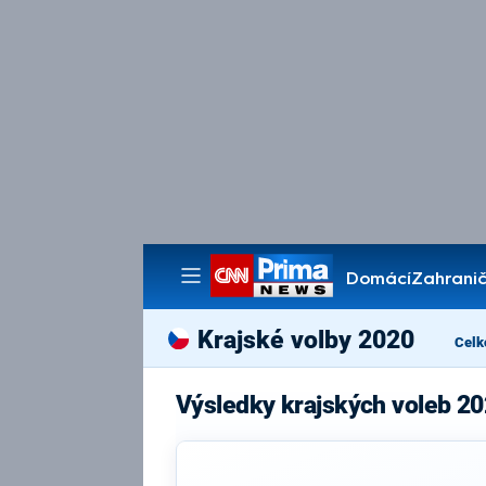
Domácí
Zahranič
Pořady
Krajské volby 2020
Celk
Výsledky krajských voleb 20