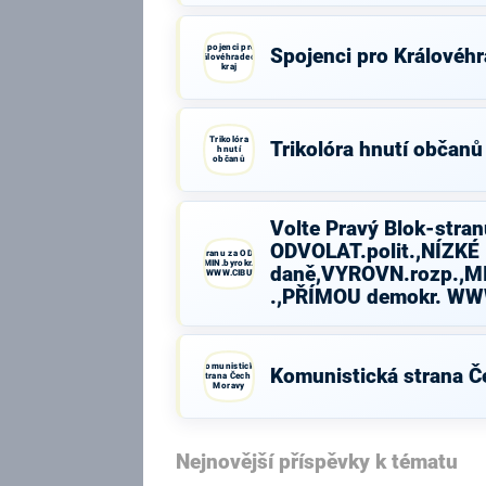
Spojenci pro
Spojenci pro Královéhr
Královéhradecký
kraj
Trikolóra
Trikolóra hnutí občanů
hnutí
občanů
Volte Pravý Blok-stran
ODVOLAT.polit.,NÍZKÉ
Volte Pravý Blok-stranu za ODVOLAT.polit.,NÍZKÉ
daně,VYROVN.rozp.,MIN.byrokr.,SPRAV.just.,PŘÍMOU
daně,VYROVN.rozp.,MI
demokr. WWW.CIBULKA.NET
.,PŘÍMOU demokr. W
Komunistická
Komunistická strana Č
strana Čech a
Moravy
Nejnovější příspěvky k tématu