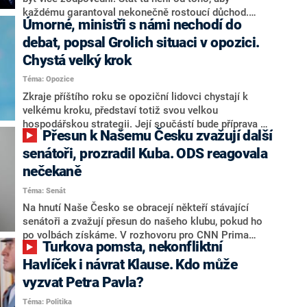
každému garantoval nekonečně rostoucí důchod.
Úmorné, ministři s námi nechodí do
Chybí tu nový systém a my ho představíme,řekl
hejtman Jihočeského kraje a předseda hnutí Naše
debat, popsal Grolich situaci v opozici.
Česko Martin Kuba v rozhovoru pro CNN Prima NEWS.
Chystá velký krok
V čele státu pak podle něj nemůže být člověk, který by
Téma: Opozice
střetem zájmů omezoval čerpání financí a rozvoj,
dodal. Řešení u Andreje Babiše ale hodnotit nechtěl.
Zkraje příštího roku se opoziční lidovci chystají k
velkému kroku, představí totiž svou velkou
hospodářskou strategii. Její součástí bude příprava na
Přesun k Našemu Česku zvažují další
stárnutí populace, řekl ve středu na setkání s novináři
nový předseda lidovců Jan Grolich. Ten zároveň v
senátoři, prozradil Kuba. ODS reagovala
senátních volbách kandiduje ve Vyškově. Popsal i
nečekaně
aktivitu opozice, o níž vládní strany nebo političtí
Téma: Senát
komentátoři mluví jako o slabé a v defenzivě. „Je to
úmorná práce upozorňovat na chyby vlády. Ministři s
Na hnutí Naše Česko se obracejí někteří stávající
námi navíc nechodí do debat. Chceme ale ukazovat
senátoři a zvažují přesun do našeho klubu, pokud ho
svoje témata,“ odpověděl Grolich na dotaz CNN Prima
po volbách získáme. V rozhovoru pro CNN Prima
Turkova pomsta, nekonfliktní
NEWS.
NEWS to řekl zakladatel hnutí a jihočeský hejtman
Martin Kuba. Konkrétní nebyl, ale získat by takto mohl
Havlíček i návrat Klause. Kdo může
například senátora Zdeňka Hrabu, který je dnes
vyzvat Petra Pavla?
součástí klubu ODS a TOP 09. Hraba to na dotaz
Téma: Politika
redakce nevyloučil. Předseda klubu senátorů ODS