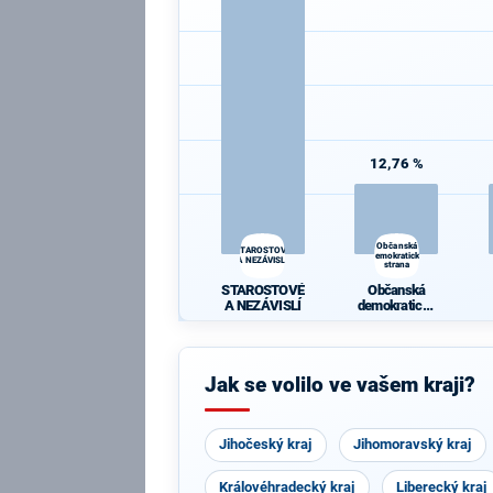
12,76 %
Občanská
STAROSTOVÉ
demokratická
A NEZÁVISLÍ
strana
STAROSTOVÉ
Občanská
A NEZÁVISLÍ
demokratická
strana
Jak se volilo ve vašem kraji?
Jihočeský kraj
Jihomoravský kraj
Královéhradecký kraj
Liberecký kraj