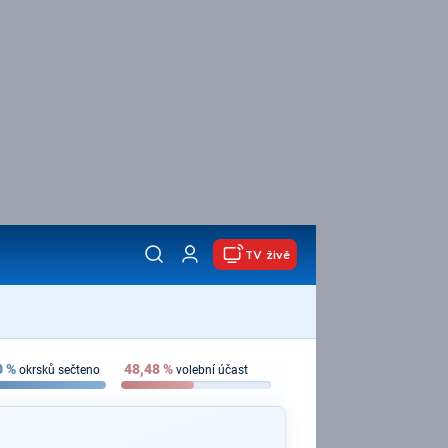
TV živě
0
%
48,48
%
okrsků sečteno
volební účast