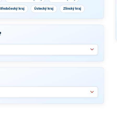
Středočeský kraj
Ústecký kraj
Zlínský kraj
?