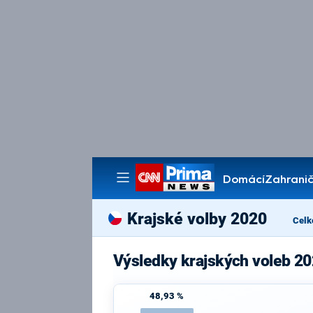
Domácí
Zahranič
Pořady
Krajské volby 2020
Celk
Výsledky krajských voleb 2
48,93 %