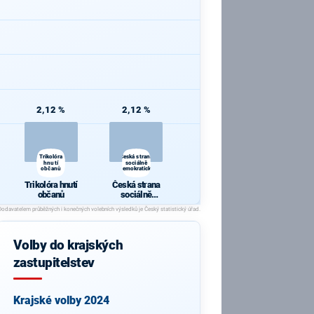
2,12 %
2,12 %
Trikolóra
Česká strana
hnutí
sociálně
občanů
demokratická
Trikolóra hnutí
Česká strana
občanů
sociálně
demokratická
Volby do krajských
zastupitelstev
Krajské volby 2024