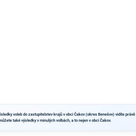
pravděpodobné, že se v prezidentských volbách 2028
bude znovu opakovat souboj z roku 2023?
sledky voleb do zastupitelstev krajů v obci Čakov (okres Benešov) vidíte právě t
 můžete také výsledky v minulých volbách, a to nejen v obci Čakov.