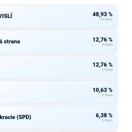
48,93 %
ISLÍ
23 hlasů
12,76 %
á strana
6 hlasů
12,76 %
6 hlasů
10,63 %
5 hlasů
6,38 %
kracie (SPD)
3 hlasů