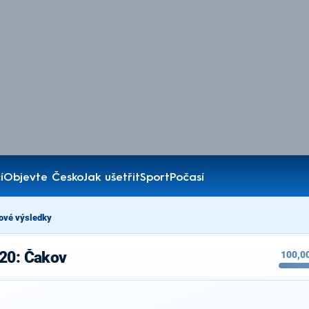
í
Objevte Česko
Jak ušetřit
Sport
Počasí
ové výsledky
020: Čakov
100,0