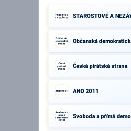
STAROSTOVÉ A NEZÁV
STAROSTOVÉ
A NEZÁVISLÍ
Občanská
Občanská demokratick
demokratická
strana
Česká
Česká pirátská strana
pirátská
strana
ANO 2011
ANO 2011
Svoboda a
Svoboda a přímá demo
přímá
demokracie
(SPD)