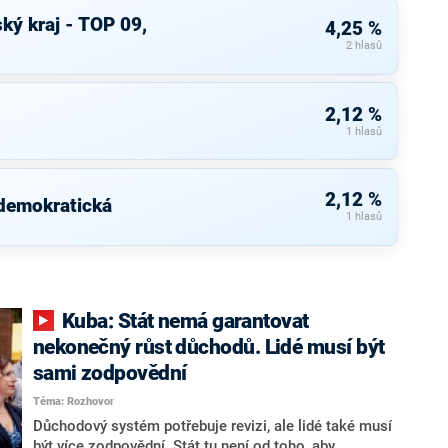
ký kraj - TOP 09,
4,25 %
2 hlasů
2,12 %
1 hlasů
2,12 %
 demokratická
1 hlasů
Kuba: Stát nemá garantovat
nekonečný růst důchodů. Lidé musí být
sami zodpovědní
Téma: Rozhovor
Důchodový systém potřebuje revizi, ale lidé také musí
být více zodpovědní. Stát tu není od toho, aby