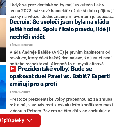
Zdeněk Nytra redakci řekl, že počítá s odchodem
I když se prezidentské volby mají uskutečnit až v
některých senátorů z klubu a že Naše Česko není
lednu 2028, sázkové kanceláře už delší dobu přijímají
nepřítel, ale soupeř.
sázky na vítěze. Jednoznačným favoritem je současná
Decroix: Se svoločí jsem byla na vládu
hlava státu Petr Pavel. Daleko za ním pak bookmakeři
zmiňují dva výrazné politiky ANO, tedy premiéra
ještě hodná. Spolu říkalo pravdu, lidé ji
Andreje Babiše a ministra průmyslu Karla Havlíčka.
nechtěli vidět
Oblíbeným tipem samotných sázkařů je poslanec za
Téma: Rozhovor
Motoristy Filip Turek. Politolog Jan Kubáček nicméně
o případné kandidatuře kohokoliv ze zmíněné trojice
Vláda Andreje Babiše (ANO) je prvním kabinetem od
značně pochybuje. Podle něj současná koalice dosud
revoluce, který dává každý den najevo, že justici není
nemá osobu, která by Pavlovi mohla konkurovat.
potřeba respektovat. Alespoň to si myslí stínová
Prezidentské volby: Bude se
ministryně spravedlnosti ODS Eva Decroix. V
rozhovoru pro CNN Prima NEWS si nebrala servítky
opakovat duel Pavel vs. Babiš? Experti
ohledně politického výkonu svého nástupce Jeronýma
zmiňují pro a proti
Tejce (za ANO) či vládní zmocněnkyně pro lidská
Téma: Politika
práva Taťány Malé (ANO). Označením „svoloč“ na
adresu vlády prý byla ještě hodná. Decroix se také
Přestože prezidentské volby proběhnou až za zhruba
vrátila k volební porážce koalice Spolu či promluvila o
rok a půl, v souvislosti s eskalujícím konfliktem mezi
hnutí Naše Česko Martina Kuby.
vládou a Petrem Pavlem se čím dál více spekuluje o
tom, koho by do bitvy o Hrad mohla vyslat současná
ší příspěvky
koalice. Někteří političtí komentátoři znovu vytahují
jméno premiéra Andreje Babiše (ANO). Jak moc je