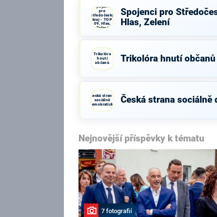
Spojenci
Spojenci pro Středočes
pro
Středočeský
kraj - TOP
Hlas, Zelení
09, Hlas,
Zelení
Trikolóra
Trikolóra hnutí občanů
hnutí
občanů
Česká strana
Česká strana sociálně
sociálně
demokratická
Nejnovější příspěvky k tématu
7 fotografií