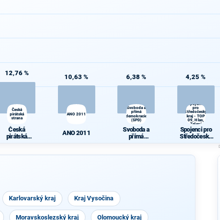
12,76 %
10,63 %
6,38 %
4,25 %
Spojenci
Svoboda a
pro
Česká
přímá
Středočeský
pirátská
ANO 2011
demokracie
kraj - TOP
strana
(SPD)
09, Hlas,
Zelení
Česká
Svoboda a
Spojenci pro
ANO 2011
pirátská
přímá
Středočeský
strana
demokracie
kraj - TOP 09,
(SPD)
Hlas, Zelení
Karlovarský kraj
Kraj Vysočina
Moravskoslezský kraj
Olomoucký kraj