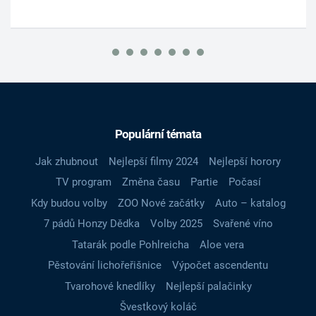
Populární témata
Jak zhubnout
Nejlepší filmy 2024
Nejlepší horory
TV program
Změna času
Partie
Počasí
Kdy budou volby
ZOO Nové začátky
Auto – katalog
7 pádů Honzy Dědka
Volby 2025
Svařené víno
Tatarák podle Pohlreicha
Aloe vera
Pěstování lichořeřišnice
Výpočet ascendentu
Tvarohové knedlíky
Nejlepší palačinky
Švestkový koláč