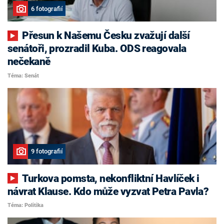
6 fotografií
Přesun k Našemu Česku zvažují další
senátoři, prozradil Kuba. ODS reagovala
nečekaně
Téma: Senát
9 fotografií
Turkova pomsta, nekonfliktní Havlíček i
návrat Klause. Kdo může vyzvat Petra Pavla?
Téma: Politika