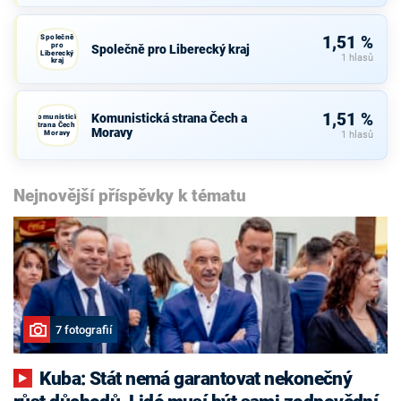
Společně
1,51 %
pro
Společně pro Liberecký kraj
Liberecký
1 hlasů
kraj
1,51 %
Komunistická strana Čech a
Komunistická
strana Čech a
Moravy
Moravy
1 hlasů
Nejnovější příspěvky k tématu
7 fotografií
Kuba: Stát nemá garantovat nekonečný