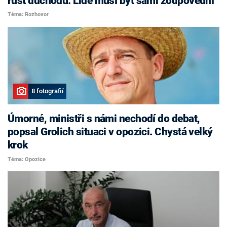
růst důchodů. Lidé musí být sami zodpovědní
Téma: Rozhovor
8 fotografií
Úmorné, ministři s námi nechodí do debat,
popsal Grolich situaci v opozici. Chystá velký
krok
Téma: Opozice