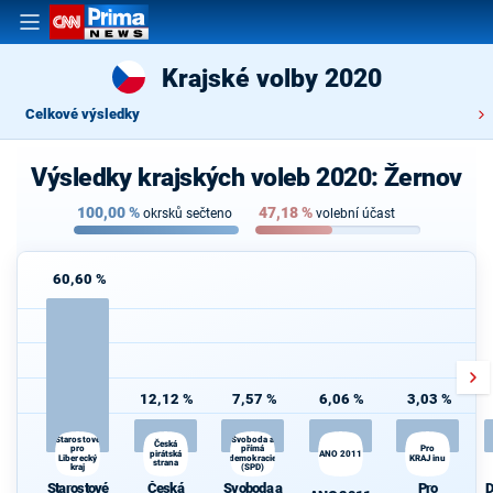
Krajské volby 2020
Celkové výsledky
Výsledky krajských voleb 2020: Žernov
100,00
%
47,18
%
okrsků sečteno
volební účast
60,60 %
12,12 %
7,57 %
6,06 %
3,03 %
D
Starostové
Svoboda a
Česká
pro
přímá
Pro
pirátská
ANO 2011
Liberecký
demokracie
KRAJinu
strana
kraj
(SPD)
Starostové
Česká
Svoboda a
Pro
D