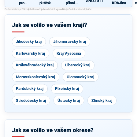
ANO 2011
pro
pirátská
přímá
KRAJinu
c
Liberecký
strana
demokraci
z
kraj
e (SPD)
Jak se volilo ve vašem kraji?
Jihočeský kraj
Jihomoravský kraj
Karlovarský kraj
Kraj Vysočina
Královéhradecký kraj
Liberecký kraj
Moravskoslezský kraj
Olomoucký kraj
Pardubický kraj
Plzeňský kraj
Středočeský kraj
Ústecký kraj
Zlínský kraj
Jak se volilo ve vašem okrese?