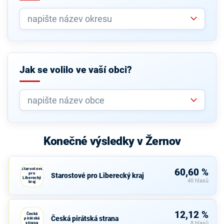
Jak se volilo ve vaší obci?
Konečné výsledky v Žernov
Starostové
60,60 %
pro
Starostové pro Liberecký kraj
Liberecký
40 hlasů
kraj
12,12 %
Česká
Česká pirátská strana
pirátská
strana
8 hlasů