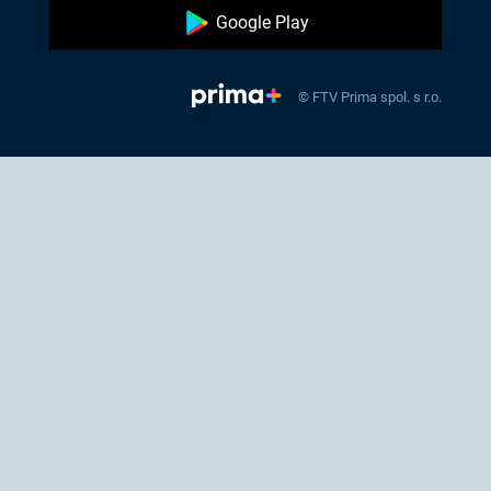
Google Play
© FTV Prima spol. s r.o.