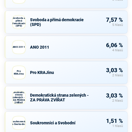
Svoboda a
7,57 %
Svoboda a přímá demokracie
přímá
demokracie
(SPD)
5 hlasů
(SPD)
6,06 %
ANO 2011
ANO 2011
4 hlasů
3,03 %
Pro
Pro KRAJinu
KRAJinu
2 hlasů
Demokratická
3,03 %
Demokratická strana zelených -
strana
zelených -
ZA PRÁVA ZVÍŘAT
ZA PRÁVA
2 hlasů
ZVÍŘAT
1,51 %
Soukromníci
Soukromníci a Svobodní
a Svobodní
1 hlasů