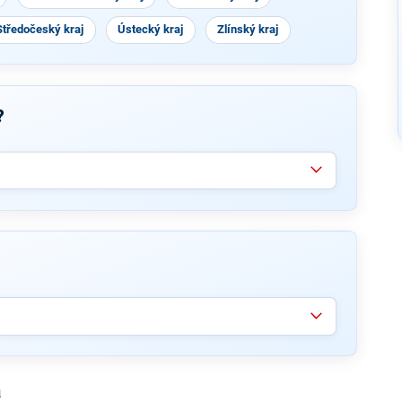
Středočeský kraj
Ústecký kraj
Zlínský kraj
?
a