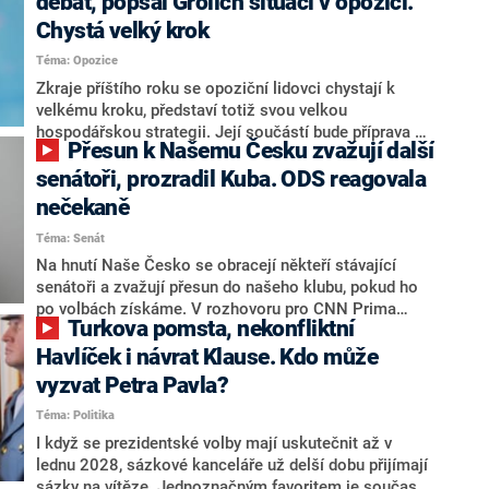
debat, popsal Grolich situaci v opozici.
Chystá velký krok
Téma: Opozice
Zkraje příštího roku se opoziční lidovci chystají k
velkému kroku, představí totiž svou velkou
hospodářskou strategii. Její součástí bude příprava na
Přesun k Našemu Česku zvažují další
stárnutí populace, řekl ve středu na setkání s novináři
nový předseda lidovců Jan Grolich. Ten zároveň v
senátoři, prozradil Kuba. ODS reagovala
senátních volbách kandiduje ve Vyškově. Popsal i
nečekaně
aktivitu opozice, o níž vládní strany nebo političtí
Téma: Senát
komentátoři mluví jako o slabé a v defenzivě. „Je to
úmorná práce upozorňovat na chyby vlády. Ministři s
Na hnutí Naše Česko se obracejí někteří stávající
námi navíc nechodí do debat. Chceme ale ukazovat
senátoři a zvažují přesun do našeho klubu, pokud ho
svoje témata,“ odpověděl Grolich na dotaz CNN Prima
po volbách získáme. V rozhovoru pro CNN Prima
Turkova pomsta, nekonfliktní
NEWS.
NEWS to řekl zakladatel hnutí a jihočeský hejtman
Martin Kuba. Konkrétní nebyl, ale získat by takto mohl
Havlíček i návrat Klause. Kdo může
například senátora Zdeňka Hrabu, který je dnes
vyzvat Petra Pavla?
součástí klubu ODS a TOP 09. Hraba to na dotaz
Téma: Politika
redakce nevyloučil. Předseda klubu senátorů ODS
Zdeněk Nytra redakci řekl, že počítá s odchodem
I když se prezidentské volby mají uskutečnit až v
některých senátorů z klubu a že Naše Česko není
lednu 2028, sázkové kanceláře už delší dobu přijímají
nepřítel, ale soupeř.
sázky na vítěze. Jednoznačným favoritem je současná