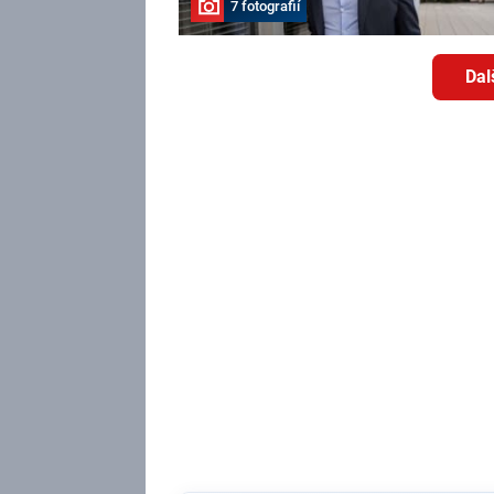
7 fotografií
Dal