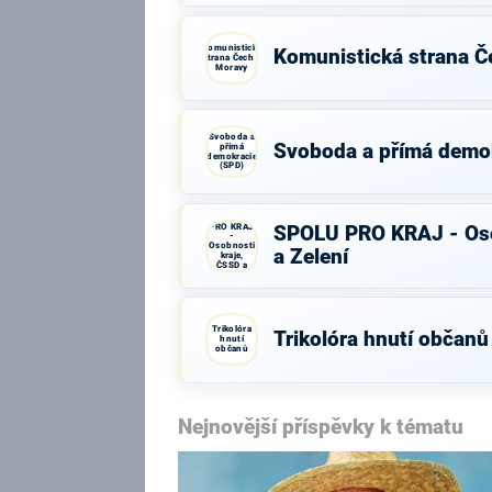
Komunistická
Komunistická strana Č
strana Čech a
Moravy
Svoboda a
Svoboda a přímá demo
přímá
demokracie
(SPD)
SPOLU
PRO KRAJ
SPOLU PRO KRAJ - Oso
-
Osobnosti
a Zelení
kraje,
ČSSD a
Zelení
Trikolóra
Trikolóra hnutí občanů
hnutí
občanů
Nejnovější příspěvky k tématu