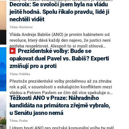
Decroix: Se svoločí jsem byla na vládu
hlava státu Petr Pavel. Daleko za ním pak bookmakeři
zmiňují dva výrazné politiky ANO, tedy premiéra
ještě hodná. Spolu říkalo pravdu, lidé ji
Andreje Babiše a ministra průmyslu Karla Havlíčka.
nechtěli vidět
Oblíbeným tipem samotných sázkařů je poslanec za
Téma: Rozhovor
Motoristy Filip Turek. Politolog Jan Kubáček nicméně
o případné kandidatuře kohokoliv ze zmíněné trojice
Vláda Andreje Babiše (ANO) je prvním kabinetem od
značně pochybuje. Podle něj současná koalice dosud
revoluce, který dává každý den najevo, že justici není
nemá osobu, která by Pavlovi mohla konkurovat.
potřeba respektovat. Alespoň to si myslí stínová
Prezidentské volby: Bude se
ministryně spravedlnosti ODS Eva Decroix. V
rozhovoru pro CNN Prima NEWS si nebrala servítky
opakovat duel Pavel vs. Babiš? Experti
ohledně politického výkonu svého nástupce Jeronýma
zmiňují pro a proti
Tejce (za ANO) či vládní zmocněnkyně pro lidská
Téma: Politika
práva Taťány Malé (ANO). Označením „svoloč“ na
adresu vlády prý byla ještě hodná. Decroix se také
Přestože prezidentské volby proběhnou až za zhruba
vrátila k volební porážce koalice Spolu či promluvila o
rok a půl, v souvislosti s eskalujícím konfliktem mezi
hnutí Naše Česko Martina Kuby.
vládou a Petrem Pavlem se čím dál více spekuluje o
Těžkosti ANO v Praze: Náhradního
tom, koho by do bitvy o Hrad mohla vyslat současná
koalice. Někteří političtí komentátoři znovu vytahují
kandidáta na primátora zřejmě vybralo,
jméno premiéra Andreje Babiše (ANO). Jak moc je
u Senátu jasno nemá
pravděpodobné, že se v prezidentských volbách 2028
Téma: Praha
bude znovu opakovat souboj z roku 2023?
Lídrem hnutí ANO pro pražské komunální volby by měl