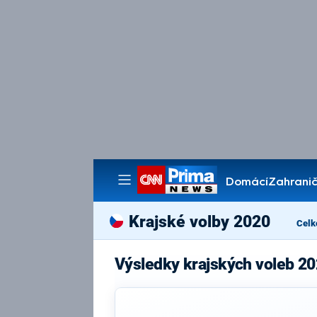
Domácí
Zahranič
Pořady
Krajské volby 2020
Celk
Výsledky krajských voleb 2