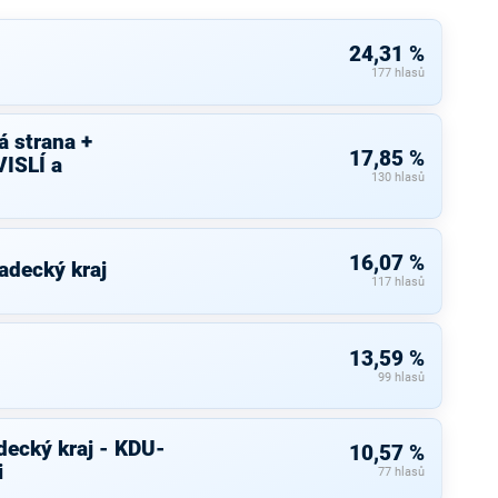
24,31 %
177 hlasů
 strana +
17,85 %
ISLÍ a
130 hlasů
16,07 %
adecký kraj
117 hlasů
13,59 %
99 hlasů
decký kraj - KDU-
10,57 %
i
77 hlasů