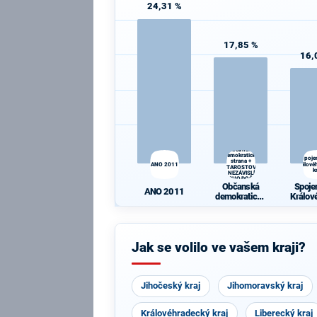
24,31 %
17,85 %
16,
Občanská
demokratická
Spoje
strana +
ANO 2011
Králové
STAROSTOVÉ
k
A NEZÁVISLÍ a
VÝCHODOČEŠI
Občanská
Spoje
ANO 2011
demokratická
Králov
strana +
ký 
STAROSTOVÉ
A NEZÁVISLÍ
a
Jak se volilo ve vašem kraji?
VÝCHODOČE
ŠI
Jihočeský kraj
Jihomoravský kraj
Královéhradecký kraj
Liberecký kraj