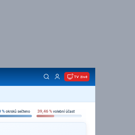
TV živě
0
%
39,46
%
okrsků sečteno
volební účast