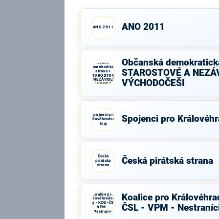
ANO 2011
ANO 2011
Občanská demokratická
Občanská
demokratická
STAROSTOVÉ A NEZÁV
strana +
STAROSTOVÉ
A NEZÁVISLÍ a
VÝCHODOČEŠI
VÝCHODOČEŠI
Spojenci pro
Spojenci pro Královéhr
Královéhradecký
kraj
Česká
Česká pirátská strana
pirátská
strana
Koalice pro
Koalice pro Královéhra
Královéhradecký
kraj - KDU-ČSL -
ČSL - VPM - Nestraníc
VPM -
Nestraníci