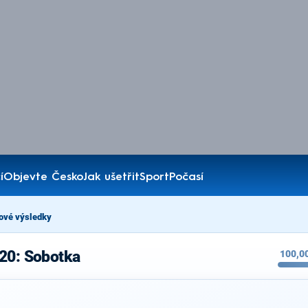
í
Objevte Česko
Jak ušetřit
Sport
Počasí
ové výsledky
020: Sobotka
100,0