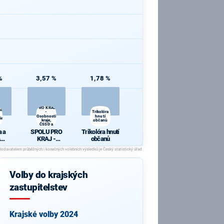
%
3,57 %
1,78 %
SPOLU
PRO KRAJ
 a
-
Trikolóra
Osobnosti
hnutí
ie
kraje,
občanů
ČSSD a
Zelení
 a
SPOLU PRO
Trikolóra hnutí
KRAJ -
občanů
cie
Osobnosti
kraje, ČSSD a
Zelení
Volby do krajských
zastupitelstev
Krajské volby 2024