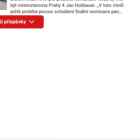
být místostarosta Prahy 4 Jan Hušbauer. „V tuto chvíli
ještě probíhá proces schválení finální nominace pana
Jana Hušbauera Výborem hnutí ANO,“ uvedl pro
ší příspěvky
redakci místopředseda pražského ANO Martin
Benkovič. O Hušbauerovi se spekulovalo jako o
náhradníkovi v čele pražské kandidátky poté, co
rezignoval po sérii nejasností v majetkových
přiznáních a pořizování bytů Ondřej Prokop. Zároveň
ale stále není jasné, kdo bude za ANO kandidovat ve
dvou ze tří pražských obvodů do horní komory
parlamentu. ANO má v Praze dlouhodobě horší
výsledky než ve zbytku republiky.