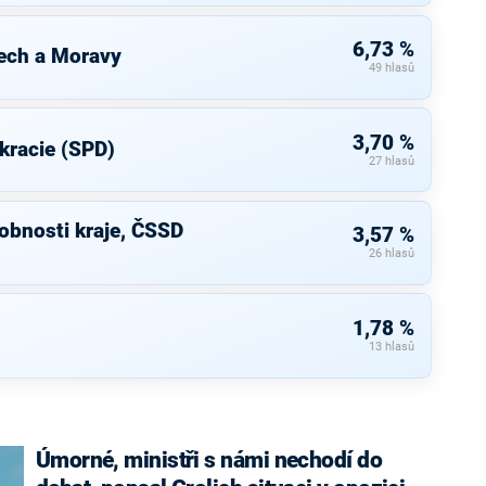
6,73 %
ech a Moravy
49 hlasů
3,70 %
kracie (SPD)
27 hlasů
bnosti kraje, ČSSD
3,57 %
26 hlasů
1,78 %
13 hlasů
Úmorné, ministři s námi nechodí do