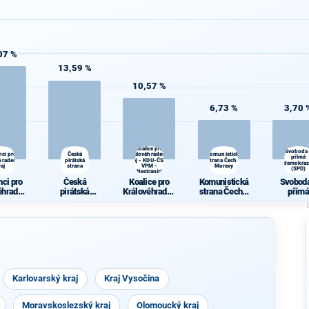
07 %
13,59 %
10,57 %
6,73 %
3,70 
Koalice pro
Svoboda
nci pro
Česká
Královéhradecký
Komunistická
přímá
hradecký
pirátská
kraj - KDU-ČSL -
strana Čech a
demokrac
raj
strana
VPM -
Moravy
(SPD)
Nestraníci
nci pro
Česká
Koalice pro
Komunistická
Svoboda
éhradec
pirátská
Královéhradec
strana Čech a
přímá
kraj
strana
ký kraj - KDU-
Moravy
demokra
ČSL - VPM -
(SPD)
Nestraníci
Karlovarský kraj
Kraj Vysočina
Moravskoslezský kraj
Olomoucký kraj