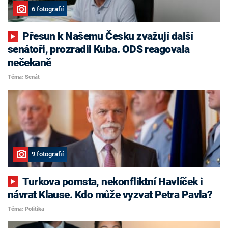
6 fotografií
Přesun k Našemu Česku zvažují další
senátoři, prozradil Kuba. ODS reagovala
nečekaně
Téma: Senát
9 fotografií
Turkova pomsta, nekonfliktní Havlíček i
návrat Klause. Kdo může vyzvat Petra Pavla?
Téma: Politika