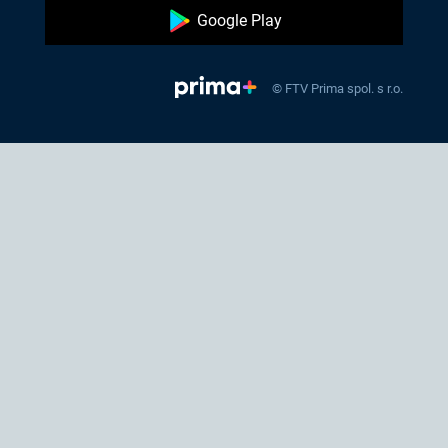
Google Play
© FTV Prima spol. s r.o.