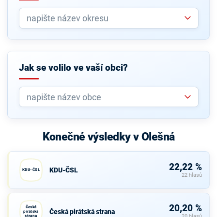
Jak se volilo ve vaší obci?
Konečné výsledky v Olešná
22,22 %
KDU-ČSL
KDU-ČSL
22 hlasů
20,20 %
Česká
Česká pirátská strana
pirátská
strana
20 hlasů