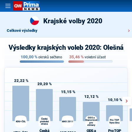
Krajské volby 2020
Celkové výsledky
Výsledky krajských voleb 2020: Olešná
100,00
%
35,46
%
okrsků sečteno
volební účast
22,22 %
20,20 %
15,15 %
12,12 %
10,10 %
ODS a
Česká
Pro TOP
Starostové
KDU-ČSL
pirátská
ANO 2011
pro
Vysočinu
strana
d
občany
Česká
ODS a
Pro TOP