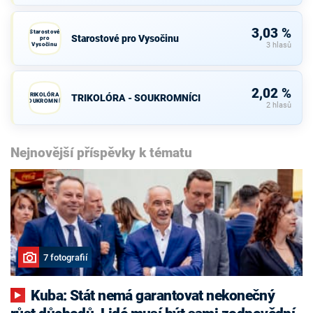
3,03 %
Starostové
Starostové pro Vysočinu
pro
Vysočinu
3 hlasů
2,02 %
TRIKOLÓRA -
TRIKOLÓRA - SOUKROMNÍCI
SOUKROMNÍCI
2 hlasů
Nejnovější příspěvky k tématu
7 fotografií
Kuba: Stát nemá garantovat nekonečný