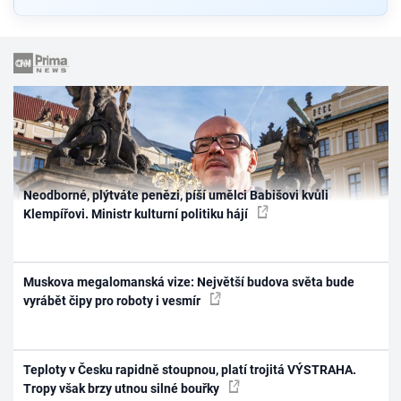
Neodborné, plýtváte penězi, píší umělci Babišovi kvůli
Klempířovi. Ministr kulturní politiku hájí
Muskova megalomanská vize: Největší budova světa bude
vyrábět čipy pro roboty i vesmír
Teploty v Česku rapidně stoupnou, platí trojitá VÝSTRAHA.
Tropy však brzy utnou silné bouřky