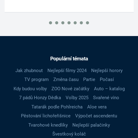
Populární témata
Jak zhubnout
Nejlepší filmy 2024
Nejlepší horory
TV program
Změna času
Partie
Počasí
Kdy budou volby
ZOO Nové začátky
Auto – katalog
7 pádů Honzy Dědka
Volby 2025
Svařené víno
Tatarák podle Pohlreicha
Aloe vera
Pěstování lichořeřišnice
Výpočet ascendentu
Tvarohové knedlíky
Nejlepší palačinky
Švestkový koláč