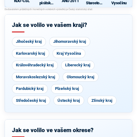
KDU-ČSL
ANO 2011
pirátská
Starostové
Vysočinu
strana
pro občany
d
Jak se volilo ve vašem kraji?
Jihočeský kraj
Jihomoravský kraj
Karlovarský kraj
Kraj Vysočina
Královéhradecký kraj
Liberecký kraj
Moravskoslezský kraj
Olomoucký kraj
Pardubický kraj
Plzeňský kraj
Středočeský kraj
Ústecký kraj
Zlínský kraj
Jak se volilo ve vašem okrese?