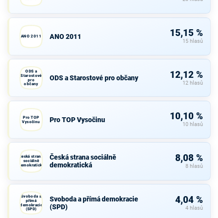
15,15 %
ANO 2011
ANO 2011
15 hlasů
ODS a
12,12 %
Starostové
ODS a Starostové pro občany
pro
12 hlasů
občany
10,10 %
Pro TOP
Pro TOP Vysočinu
Vysočinu
10 hlasů
8,08 %
Česká strana sociálně
Česká strana
sociálně
demokratická
demokratická
8 hlasů
Svoboda a
4,04 %
Svoboda a přímá demokracie
přímá
demokracie
(SPD)
4 hlasů
(SPD)