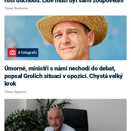
růst důchodů. Lidé musí být sami zodpovědní
Téma: Rozhovor
8 fotografií
Úmorné, ministři s námi nechodí do debat,
popsal Grolich situaci v opozici. Chystá velký
krok
Téma: Opozice