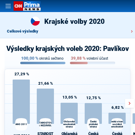
Krajské volby 2020
Celkové výsledky
Výsledky krajských voleb 2020: Pavlíkov
100,00
%
39,88
%
okrsků sečteno
volební účast
27,29 %
21,66 %
13,05 %
12,75 %
6,82 %
Česká
K
Občanská
Česká strana
STAROSTOVÉ
ANO 2011
demokratická
pirátská
sociálně
s
A NEZÁVISLÍ
strana
strana
demokratická
STAROST
Občanská
Česká
Česká
K