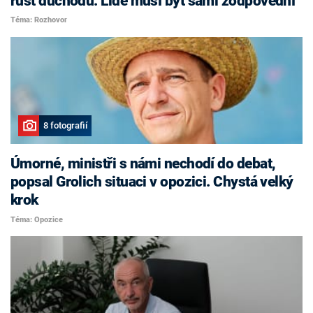
růst důchodů. Lidé musí být sami zodpovědní
Téma: Rozhovor
8 fotografií
Úmorné, ministři s námi nechodí do debat,
popsal Grolich situaci v opozici. Chystá velký
krok
Téma: Opozice