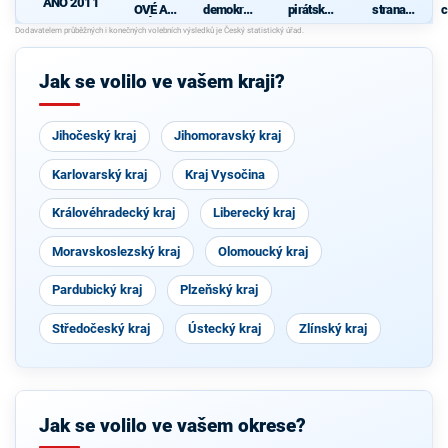
ANO 2011
OVÉ A
demokrati
pirátská
strana
c
NEZÁVISL
cká strana
strana
sociálně
Í
demokrati
cká
Jak se volilo ve vašem kraji?
Jihočeský kraj
Jihomoravský kraj
Karlovarský kraj
Kraj Vysočina
Královéhradecký kraj
Liberecký kraj
Moravskoslezský kraj
Olomoucký kraj
Pardubický kraj
Plzeňský kraj
Středočeský kraj
Ústecký kraj
Zlínský kraj
Jak se volilo ve vašem okrese?