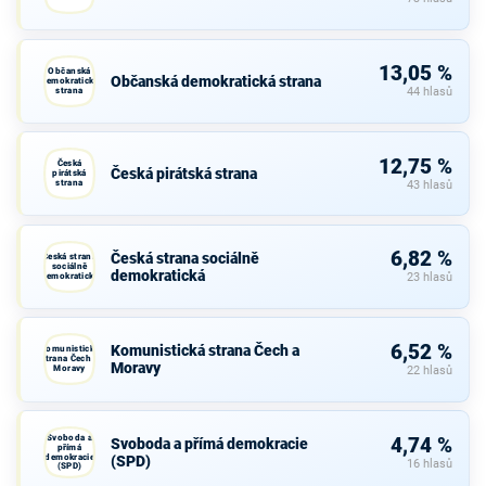
13,05 %
Občanská
Občanská demokratická strana
demokratická
strana
44 hlasů
12,75 %
Česká
Česká pirátská strana
pirátská
strana
43 hlasů
6,82 %
Česká strana sociálně
Česká strana
sociálně
demokratická
demokratická
23 hlasů
6,52 %
Komunistická strana Čech a
Komunistická
strana Čech a
Moravy
Moravy
22 hlasů
Svoboda a
4,74 %
Svoboda a přímá demokracie
přímá
demokracie
(SPD)
16 hlasů
(SPD)