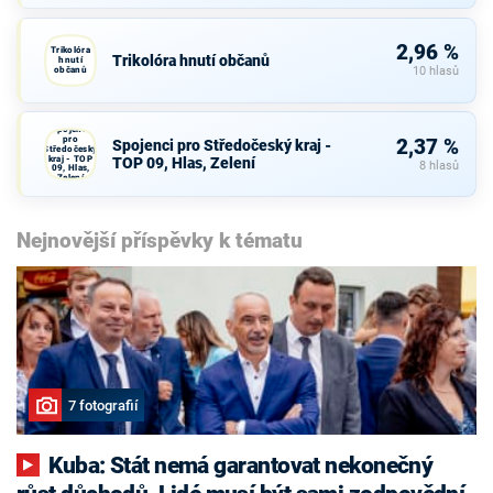
2,96 %
Trikolóra
Trikolóra hnutí občanů
hnutí
občanů
10 hlasů
Spojenci
pro
2,37 %
Spojenci pro Středočeský kraj -
Středočeský
kraj - TOP
TOP 09, Hlas, Zelení
8 hlasů
09, Hlas,
Zelení
Nejnovější příspěvky k tématu
7 fotografií
Kuba: Stát nemá garantovat nekonečný