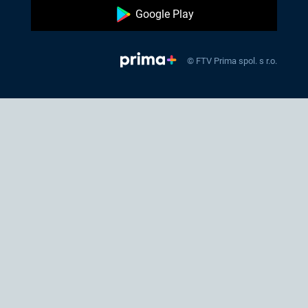
Google Play
© FTV Prima spol. s r.o.