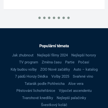
Populární témata
Jak zhubnout
Nejlepší filmy 2024
Nejlepší horory
TV program
Změna času
Partie
Počasí
Kdy budou volby
ZOO Nové začátky
Auto – katalog
7 pádů Honzy Dědka
Volby 2025
Svařené víno
Tatarák podle Pohlreicha
Aloe vera
Pěstování lichořeřišnice
Výpočet ascendentu
Tvarohové knedlíky
Nejlepší palačinky
Švestkový koláč