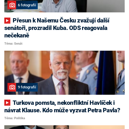
6 fotografií
Přesun k Našemu Česku zvažují další
senátoři, prozradil Kuba. ODS reagovala
nečekaně
Téma: Senát
9 fotografií
Turkova pomsta, nekonfliktní Havlíček i
návrat Klause. Kdo může vyzvat Petra Pavla?
Téma: Politika