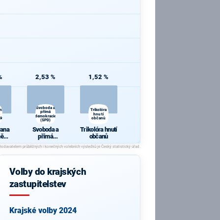
%
2,53 %
1,52 %
Svoboda a
ana
Trikolóra
přímá
hnutí
demokracie
cká
občanů
(SPD)
rana
Svoboda a
Trikolóra hnutí
ně
přímá
občanů
ická
demokracie
(SPD)
Volby do krajských
zastupitelstev
Krajské volby 2024