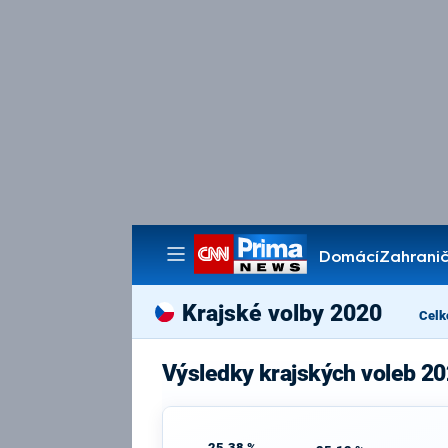
Domácí
Zahranič
Pořady
Krajské volby 2020
Celk
Výsledky krajských voleb 2
25,38 %