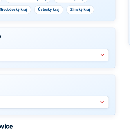
Středočeský kraj
Ústecký kraj
Zlínský kraj
?
ovice