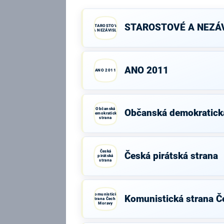
STAROSTOVÉ A NEZÁV
STAROSTOVÉ
A NEZÁVISLÍ
ANO 2011
ANO 2011
Občanská
Občanská demokratick
demokratická
strana
Česká
Česká pirátská strana
pirátská
strana
Komunistická
Komunistická strana Č
strana Čech a
Moravy