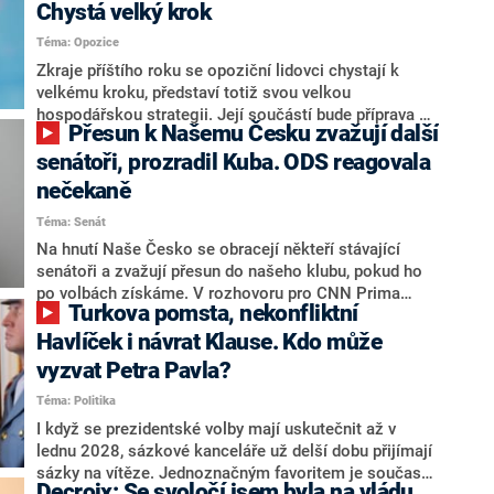
Chystá velký krok
Téma: Opozice
Zkraje příštího roku se opoziční lidovci chystají k
velkému kroku, představí totiž svou velkou
hospodářskou strategii. Její součástí bude příprava na
Přesun k Našemu Česku zvažují další
stárnutí populace, řekl ve středu na setkání s novináři
nový předseda lidovců Jan Grolich. Ten zároveň v
senátoři, prozradil Kuba. ODS reagovala
senátních volbách kandiduje ve Vyškově. Popsal i
nečekaně
aktivitu opozice, o níž vládní strany nebo političtí
Téma: Senát
komentátoři mluví jako o slabé a v defenzivě. „Je to
úmorná práce upozorňovat na chyby vlády. Ministři s
Na hnutí Naše Česko se obracejí někteří stávající
námi navíc nechodí do debat. Chceme ale ukazovat
senátoři a zvažují přesun do našeho klubu, pokud ho
svoje témata,“ odpověděl Grolich na dotaz CNN Prima
po volbách získáme. V rozhovoru pro CNN Prima
Turkova pomsta, nekonfliktní
NEWS.
NEWS to řekl zakladatel hnutí a jihočeský hejtman
Martin Kuba. Konkrétní nebyl, ale získat by takto mohl
Havlíček i návrat Klause. Kdo může
například senátora Zdeňka Hrabu, který je dnes
vyzvat Petra Pavla?
součástí klubu ODS a TOP 09. Hraba to na dotaz
Téma: Politika
redakce nevyloučil. Předseda klubu senátorů ODS
Zdeněk Nytra redakci řekl, že počítá s odchodem
I když se prezidentské volby mají uskutečnit až v
některých senátorů z klubu a že Naše Česko není
lednu 2028, sázkové kanceláře už delší dobu přijímají
nepřítel, ale soupeř.
sázky na vítěze. Jednoznačným favoritem je současná
Decroix: Se svoločí jsem byla na vládu