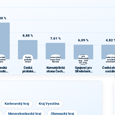
00 %
8,88 %
7,61 %
6,09 %
4,82 
Spojenci
pro
anská
Česká
Komunistická
Česká str
Středočeský
ratická
pirátská
strana Čech a
sociálně
kraj - TOP
rana
strana
Moravy
demokrati
09, Hlas,
Zelení
anská
Česká
Komunistická
Spojenci pro
Česká st
ratická
pirátská
strana Čech a
Středočeský
sociál
rana
strana
Moravy
kraj - TOP 09,
demokrat
Hlas, Zelení
Karlovarský kraj
Kraj Vysočina
Moravskoslezský kraj
Olomoucký kraj