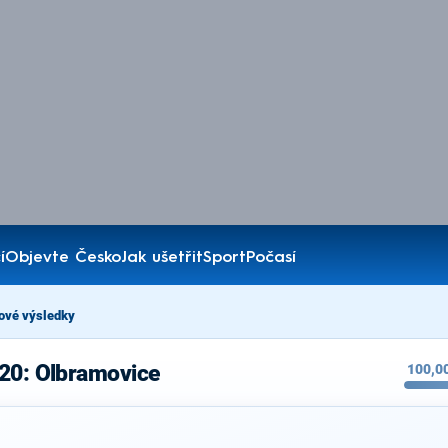
í
Objevte Česko
Jak ušetřit
Sport
Počasí
ové výsledky
020: Olbramovice
100,0