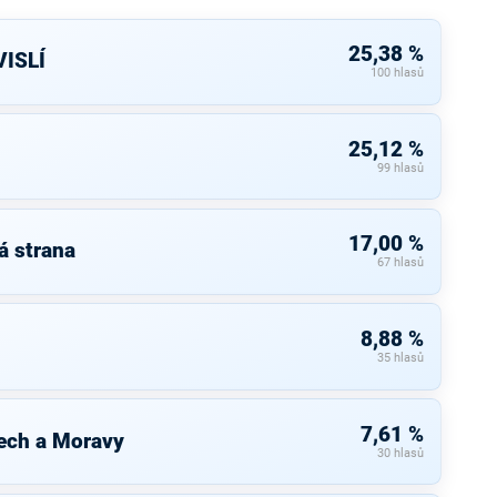
25,38 %
ISLÍ
100 hlasů
25,12 %
99 hlasů
17,00 %
á strana
67 hlasů
8,88 %
35 hlasů
7,61 %
ech a Moravy
30 hlasů