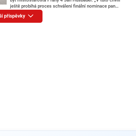
ještě probíhá proces schválení finální nominace pana
Jana Hušbauera Výborem hnutí ANO,“ uvedl pro
ší příspěvky
redakci místopředseda pražského ANO Martin
Benkovič. O Hušbauerovi se spekulovalo jako o
náhradníkovi v čele pražské kandidátky poté, co
rezignoval po sérii nejasností v majetkových
přiznáních a pořizování bytů Ondřej Prokop. Zároveň
ale stále není jasné, kdo bude za ANO kandidovat ve
dvou ze tří pražských obvodů do horní komory
parlamentu. ANO má v Praze dlouhodobě horší
výsledky než ve zbytku republiky.