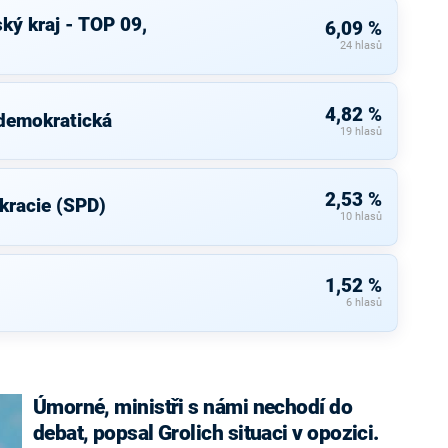
ký kraj - TOP 09,
6,09 %
24 hlasů
4,82 %
 demokratická
19 hlasů
2,53 %
kracie (SPD)
10 hlasů
1,52 %
6 hlasů
Úmorné, ministři s námi nechodí do
debat, popsal Grolich situaci v opozici.