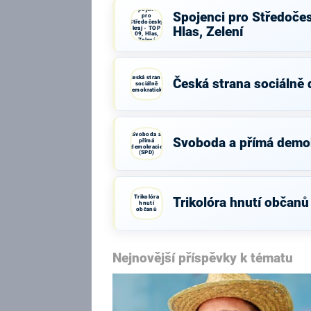
Spojenci
Spojenci pro Středočes
pro
Středočeský
kraj - TOP
Hlas, Zelení
09, Hlas,
Zelení
Česká strana
Česká strana sociálně
sociálně
demokratická
Svoboda a
Svoboda a přímá demo
přímá
demokracie
(SPD)
Trikolóra
Trikolóra hnutí občanů
hnutí
občanů
Nejnovější příspěvky k tématu