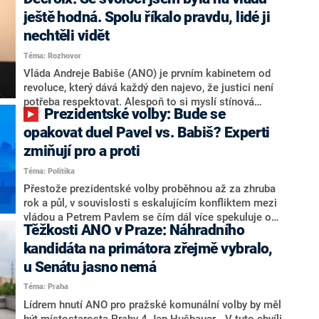
hlava státu Petr Pavel. Daleko za ním pak bookmakeři
zmiňují dva výrazné politiky ANO, tedy premiéra
ještě hodná. Spolu říkalo pravdu, lidé ji
Andreje Babiše a ministra průmyslu Karla Havlíčka.
nechtěli vidět
Oblíbeným tipem samotných sázkařů je poslanec za
Téma: Rozhovor
Motoristy Filip Turek. Politolog Jan Kubáček nicméně
o případné kandidatuře kohokoliv ze zmíněné trojice
Vláda Andreje Babiše (ANO) je prvním kabinetem od
značně pochybuje. Podle něj současná koalice dosud
revoluce, který dává každý den najevo, že justici není
nemá osobu, která by Pavlovi mohla konkurovat.
potřeba respektovat. Alespoň to si myslí stínová
Prezidentské volby: Bude se
ministryně spravedlnosti ODS Eva Decroix. V
rozhovoru pro CNN Prima NEWS si nebrala servítky
opakovat duel Pavel vs. Babiš? Experti
ohledně politického výkonu svého nástupce Jeronýma
zmiňují pro a proti
Tejce (za ANO) či vládní zmocněnkyně pro lidská
Téma: Politika
práva Taťány Malé (ANO). Označením „svoloč“ na
adresu vlády prý byla ještě hodná. Decroix se také
Přestože prezidentské volby proběhnou až za zhruba
vrátila k volební porážce koalice Spolu či promluvila o
rok a půl, v souvislosti s eskalujícím konfliktem mezi
hnutí Naše Česko Martina Kuby.
vládou a Petrem Pavlem se čím dál více spekuluje o
Těžkosti ANO v Praze: Náhradního
tom, koho by do bitvy o Hrad mohla vyslat současná
koalice. Někteří političtí komentátoři znovu vytahují
kandidáta na primátora zřejmě vybralo,
jméno premiéra Andreje Babiše (ANO). Jak moc je
u Senátu jasno nemá
pravděpodobné, že se v prezidentských volbách 2028
Téma: Praha
bude znovu opakovat souboj z roku 2023?
Lídrem hnutí ANO pro pražské komunální volby by měl
být místostarosta Prahy 4 Jan Hušbauer. „V tuto chvíli