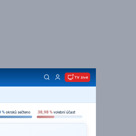
TV živě
0
%
38,98
%
okrsků sečteno
volební účast