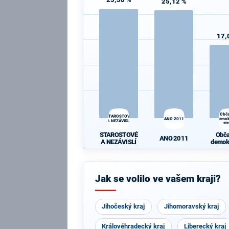
25,12 %
17,
Obč
STAROSTOVÉ
ANO 2011
demok
A NEZÁVISLÍ
st
STAROSTOVÉ
Obč
ANO 2011
A NEZÁVISLÍ
demok
st
Jak se volilo ve vašem kraji?
Jihočeský kraj
Jihomoravský kraj
Královéhradecký kraj
Liberecký kraj