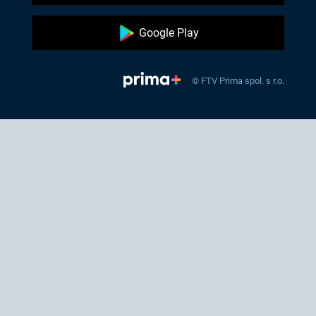
Google Play
© FTV Prima spol. s r.o.