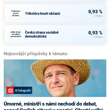
0,93 %
Trikolóra
Trikolóra hnutí občanů
hnutí
občanů
2 hlasů
0,93 %
Česká strana sociálně
Česká strana
sociálně
demokratická
demokratická
2 hlasů
Nejnovější příspěvky k tématu
8 fotografií
Úmorné, ministři s námi nechodí do debat,