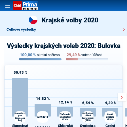
Krajské volby 2020
Celkové výsledky
Výsledky krajských voleb 2020: Bulovka
100,00
%
29,49
%
okrsků sečteno
volební účast
50,93 %
16,82 %
12,14 %
6,54 %
4,20 %
Starostové
Svoboda a
K
Občanská
Česká
pro
přímá
ANO 2011
demokratická
pirátská
s
Liberecký
demokracie
strana
strana
kraj
(SPD)
Starostové
Občanská
Svoboda a
Česká
K