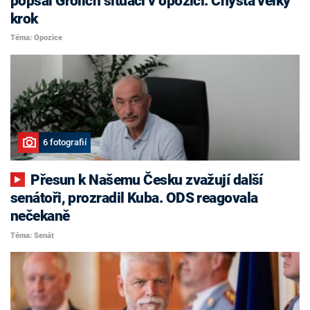
popsal Grolich situaci v opozici. Chystá velký
krok
Téma: Opozice
6 fotografií
Přesun k Našemu Česku zvažují další
senátoři, prozradil Kuba. ODS reagovala
nečekaně
Téma: Senát