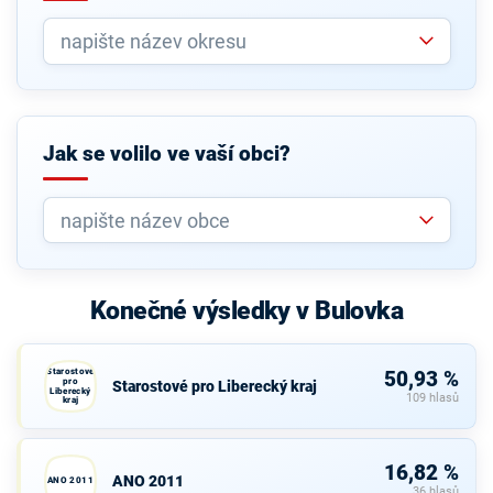
Jak se volilo ve vaší obci?
Konečné výsledky v Bulovka
Starostové
50,93 %
pro
Starostové pro Liberecký kraj
Liberecký
109 hlasů
kraj
16,82 %
ANO 2011
ANO 2011
36 hlasů