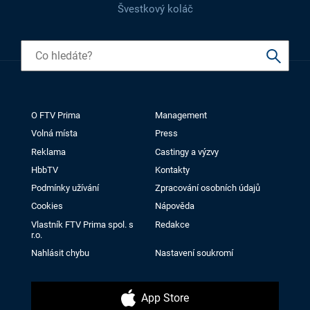
Švestkový koláč
O FTV Prima
Management
Volná místa
Press
Reklama
Castingy a výzvy
HbbTV
Kontakty
Podmínky užívání
Zpracování osobních údajů
Cookies
Nápověda
Vlastník FTV Prima spol. s
Redakce
r.o.
Nahlásit chybu
Nastavení soukromí
App Store