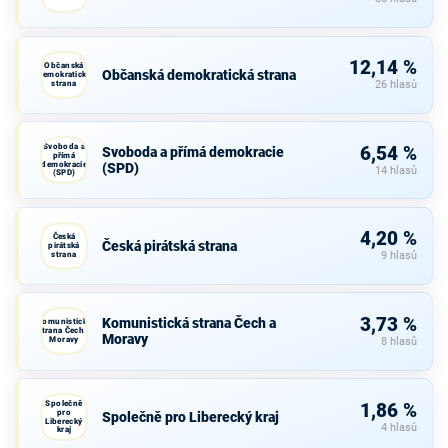
12,14 %
Občanská
Občanská demokratická strana
demokratická
strana
26 hlasů
Svoboda a
6,54 %
Svoboda a přímá demokracie
přímá
demokracie
(SPD)
14 hlasů
(SPD)
4,20 %
Česká
Česká pirátská strana
pirátská
strana
9 hlasů
3,73 %
Komunistická strana Čech a
Komunistická
strana Čech a
Moravy
Moravy
8 hlasů
Společně
1,86 %
pro
Společně pro Liberecký kraj
Liberecký
4 hlasů
kraj