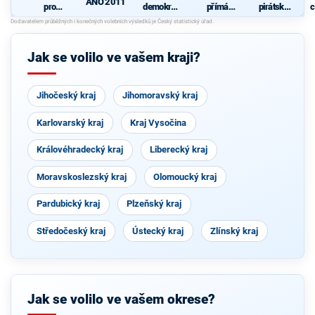
ANO 2011
pro
demokrati
přímá
pirátská
c
Liberecký
cká strana
demokraci
strana
kraj
e (SPD)
Jak se volilo ve vašem kraji?
Jihočeský kraj
Jihomoravský kraj
Karlovarský kraj
Kraj Vysočina
Královéhradecký kraj
Liberecký kraj
Moravskoslezský kraj
Olomoucký kraj
Pardubický kraj
Plzeňský kraj
Středočeský kraj
Ústecký kraj
Zlínský kraj
Jak se volilo ve vašem okrese?