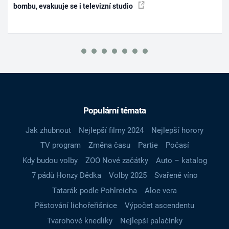
bombu, evakuuje se i televizní studio
Populární témata
Jak zhubnout
Nejlepší filmy 2024
Nejlepší horory
TV program
Změna času
Partie
Počasí
Kdy budou volby
ZOO Nové začátky
Auto – katalog
7 pádů Honzy Dědka
Volby 2025
Svařené víno
Tatarák podle Pohlreicha
Aloe vera
Pěstování lichořeřišnice
Výpočet ascendentu
Tvarohové knedlíky
Nejlepší palačinky