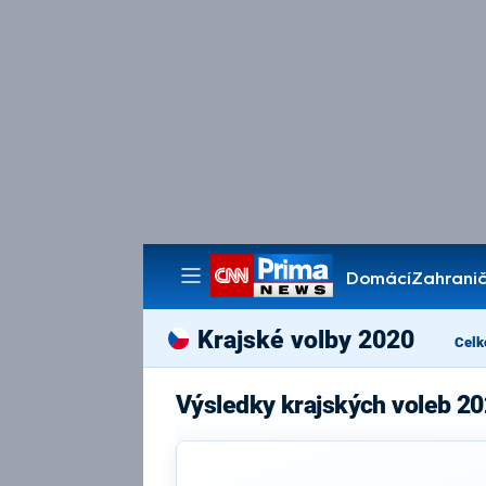
Domácí
Zahranič
Pořady
Krajské volby 2020
Celk
Výsledky krajských voleb 20