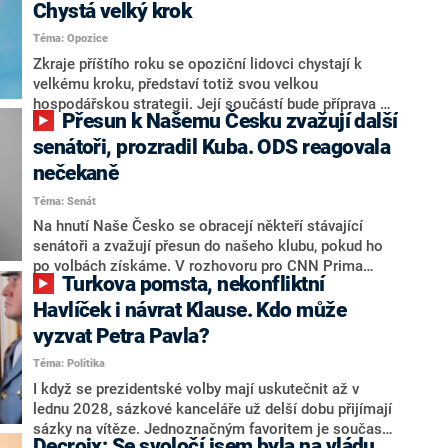
Chystá velký krok
Téma: Opozice
Zkraje příštího roku se opoziční lidovci chystají k
velkému kroku, představí totiž svou velkou
hospodářskou strategii. Její součástí bude příprava na
Přesun k Našemu Česku zvažují další
stárnutí populace, řekl ve středu na setkání s novináři
nový předseda lidovců Jan Grolich. Ten zároveň v
senátoři, prozradil Kuba. ODS reagovala
senátních volbách kandiduje ve Vyškově. Popsal i
nečekaně
aktivitu opozice, o níž vládní strany nebo političtí
Téma: Senát
komentátoři mluví jako o slabé a v defenzivě. „Je to
úmorná práce upozorňovat na chyby vlády. Ministři s
Na hnutí Naše Česko se obracejí někteří stávající
námi navíc nechodí do debat. Chceme ale ukazovat
senátoři a zvažují přesun do našeho klubu, pokud ho
svoje témata,“ odpověděl Grolich na dotaz CNN Prima
po volbách získáme. V rozhovoru pro CNN Prima
Turkova pomsta, nekonfliktní
NEWS.
NEWS to řekl zakladatel hnutí a jihočeský hejtman
Martin Kuba. Konkrétní nebyl, ale získat by takto mohl
Havlíček i návrat Klause. Kdo může
například senátora Zdeňka Hrabu, který je dnes
vyzvat Petra Pavla?
součástí klubu ODS a TOP 09. Hraba to na dotaz
Téma: Politika
redakce nevyloučil. Předseda klubu senátorů ODS
Zdeněk Nytra redakci řekl, že počítá s odchodem
I když se prezidentské volby mají uskutečnit až v
některých senátorů z klubu a že Naše Česko není
lednu 2028, sázkové kanceláře už delší dobu přijímají
nepřítel, ale soupeř.
sázky na vítěze. Jednoznačným favoritem je současná
Decroix: Se svoločí jsem byla na vládu