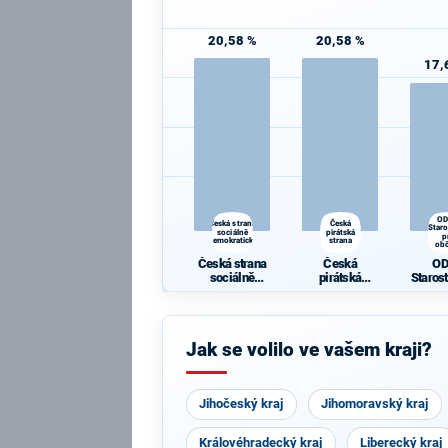
20,58 %
20,58 %
17,
OD
Česká strana
Česká
Star
sociálně
pirátská
p
demokratická
strana
ob
Česká strana
Česká
OD
sociálně
pirátská
Staros
demokratická
strana
ob
Jak se volilo ve vašem kraji?
Jihočeský kraj
Jihomoravský kraj
Královéhradecký kraj
Liberecký kraj