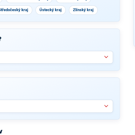
Středočeský kraj
Ústecký kraj
Zlínský kraj
?
v