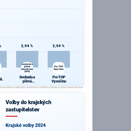
%
2,94 %
2,94 %
Svoboda a
přímá
Pro TOP
L
demokracie
Vysočinu
(SPD)
Svoboda a
Pro TOP
SL
přímá
Vysočinu
demokracie
(SPD)
Volby do krajských
zastupitelstev
Krajské volby 2024