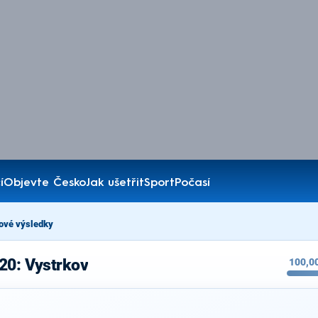
í
Objevte Česko
Jak ušetřit
Sport
Počasí
ové výsledky
20: Vystrkov
100,0