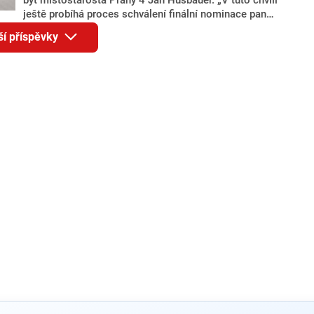
ještě probíhá proces schválení finální nominace pana
Jana Hušbauera Výborem hnutí ANO,“ uvedl pro
ší příspěvky
redakci místopředseda pražského ANO Martin
Benkovič. O Hušbauerovi se spekulovalo jako o
náhradníkovi v čele pražské kandidátky poté, co
rezignoval po sérii nejasností v majetkových
přiznáních a pořizování bytů Ondřej Prokop. Zároveň
ale stále není jasné, kdo bude za ANO kandidovat ve
dvou ze tří pražských obvodů do horní komory
parlamentu. ANO má v Praze dlouhodobě horší
výsledky než ve zbytku republiky.