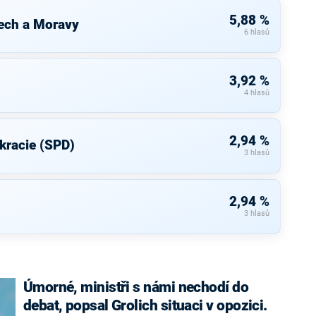
5,88 %
ech a Moravy
6 hlasů
3,92 %
4 hlasů
2,94 %
kracie (SPD)
3 hlasů
2,94 %
3 hlasů
Úmorné, ministři s námi nechodí do
debat, popsal Grolich situaci v opozici.