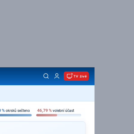
TV živě
0
%
46,79
%
okrsků sečteno
volební účast