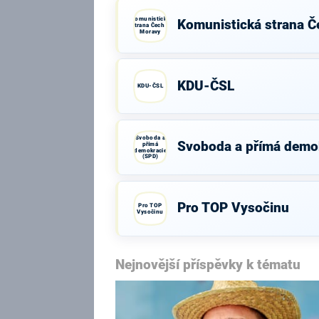
Komunistická
Komunistická strana Č
strana Čech a
Moravy
KDU-ČSL
KDU-ČSL
Svoboda a
Svoboda a přímá demo
přímá
demokracie
(SPD)
Pro TOP Vysočinu
Pro TOP
Vysočinu
Nejnovější příspěvky k tématu