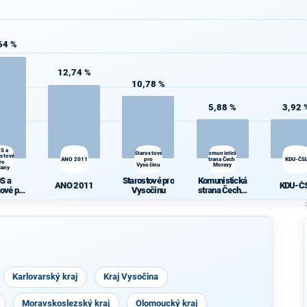
64 %
12,74 %
10,78 %
5,88 %
3,92 
S a
Starostové
Komunistická
ostové
ANO 2011
pro
strana Čech a
KDU-ČS
ro
Vysočinu
Moravy
čany
S a
Starostové pro
Komunistická
ANO 2011
KDU-Č
tové pro
Vysočinu
strana Čech a
čany
Moravy
Karlovarský kraj
Kraj Vysočina
Moravskoslezský kraj
Olomoucký kraj