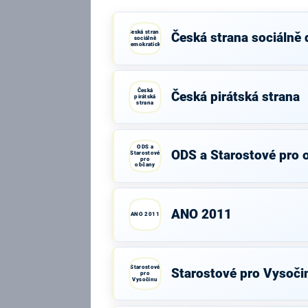
Česká strana
Česká strana sociálně
sociálně
demokratická
Česká
Česká pirátská strana
pirátská
strana
ODS a
ODS a Starostové pro 
Starostové
pro
občany
ANO 2011
ANO 2011
Starostové
Starostové pro Vysoči
pro
Vysočinu