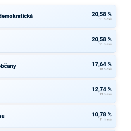
20,58 %
 demokratická
21 hlasů
20,58 %
21 hlasů
17,64 %
občany
18 hlasů
12,74 %
13 hlasů
10,78 %
nu
11 hlasů