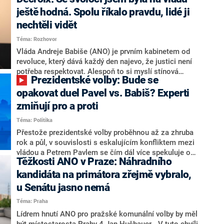
hlava státu Petr Pavel. Daleko za ním pak bookmakeři
zmiňují dva výrazné politiky ANO, tedy premiéra
ještě hodná. Spolu říkalo pravdu, lidé ji
Andreje Babiše a ministra průmyslu Karla Havlíčka.
nechtěli vidět
Oblíbeným tipem samotných sázkařů je poslanec za
Téma: Rozhovor
Motoristy Filip Turek. Politolog Jan Kubáček nicméně
o případné kandidatuře kohokoliv ze zmíněné trojice
Vláda Andreje Babiše (ANO) je prvním kabinetem od
značně pochybuje. Podle něj současná koalice dosud
revoluce, který dává každý den najevo, že justici není
nemá osobu, která by Pavlovi mohla konkurovat.
potřeba respektovat. Alespoň to si myslí stínová
Prezidentské volby: Bude se
ministryně spravedlnosti ODS Eva Decroix. V
rozhovoru pro CNN Prima NEWS si nebrala servítky
opakovat duel Pavel vs. Babiš? Experti
ohledně politického výkonu svého nástupce Jeronýma
zmiňují pro a proti
Tejce (za ANO) či vládní zmocněnkyně pro lidská
Téma: Politika
práva Taťány Malé (ANO). Označením „svoloč“ na
adresu vlády prý byla ještě hodná. Decroix se také
Přestože prezidentské volby proběhnou až za zhruba
vrátila k volební porážce koalice Spolu či promluvila o
rok a půl, v souvislosti s eskalujícím konfliktem mezi
hnutí Naše Česko Martina Kuby.
vládou a Petrem Pavlem se čím dál více spekuluje o
Těžkosti ANO v Praze: Náhradního
tom, koho by do bitvy o Hrad mohla vyslat současná
koalice. Někteří političtí komentátoři znovu vytahují
kandidáta na primátora zřejmě vybralo,
jméno premiéra Andreje Babiše (ANO). Jak moc je
u Senátu jasno nemá
pravděpodobné, že se v prezidentských volbách 2028
Téma: Praha
bude znovu opakovat souboj z roku 2023?
Lídrem hnutí ANO pro pražské komunální volby by měl
být místostarosta Prahy 4 Jan Hušbauer. „V tuto chvíli