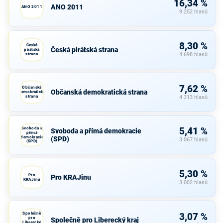
16,34 %
ANO 2011
ANO 2011
9 252 hlasů
8,30 %
Česká
Česká pirátská strana
pirátská
strana
4 698 hlasů
7,62 %
Občanská
Občanská demokratická strana
demokratická
strana
4 313 hlasů
Svoboda a
5,41 %
Svoboda a přímá demokracie
přímá
demokracie
(SPD)
3 067 hlasů
(SPD)
5,30 %
Pro
Pro KRAJinu
KRAJinu
3 002 hlasů
Společně
3,07 %
pro
Společně pro Liberecký kraj
Liberecký