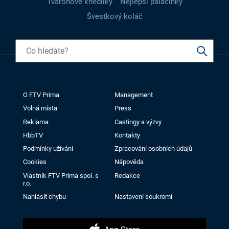
Tvarohové knedlíky
Nejlepší palačinky
Švestkový koláč
O FTV Prima
Management
Volná místa
Press
Reklama
Castingy a výzvy
HbbTV
Kontakty
Podmínky užívání
Zpracování osobních údajů
Cookies
Nápověda
Vlastník FTV Prima spol. s
Redakce
r.o.
Nahlásit chybu
Nastavení soukromí