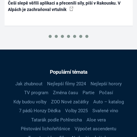
Češi slepě věřili aplikaci a přecenili síly, píší v Rakousku. V
Alpách je zachraňoval vrtulník
Populární témata
Jak zhubnout
Nejlepší filmy 2024
Nejlepší horory
TV program
Změna času
Partie
Počasí
Kdy budou volby
ZOO Nové začátky
Auto – katalog
7 pádů Honzy Dědka
Volby 2025
Svařené víno
Tatarák podle Pohlreicha
Aloe vera
Pěstování lichořeřišnice
Výpočet ascendentu