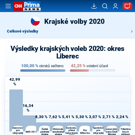
Krajské volby 2020
Celkové výsledky
Výsledky krajských voleb 2020: okres
Liberec
100,00
%
42,25
%
okrsků sečteno
volební účast
42,99
%
16,34
%
8,30 %
7,62 %
5,41 %
5,30 %
3,07 %
2,71 %
2,24 %
Starostové
Svoboda a
Společně
Česká
Občanská
Komunistická
Trikolóra
pro
přímá
Pro
pro
ANO 2011
pirátská
demokratická
strana Čech a
hnutí
Liberecký
demokracie
KRAJinu
Liberecký
strana
strana
Moravy
občanů