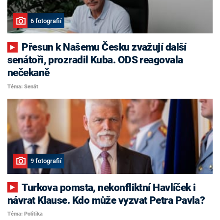
6 fotografií
Přesun k Našemu Česku zvažují další
senátoři, prozradil Kuba. ODS reagovala
nečekaně
Téma: Senát
9 fotografií
Turkova pomsta, nekonfliktní Havlíček i
návrat Klause. Kdo může vyzvat Petra Pavla?
Téma: Politika