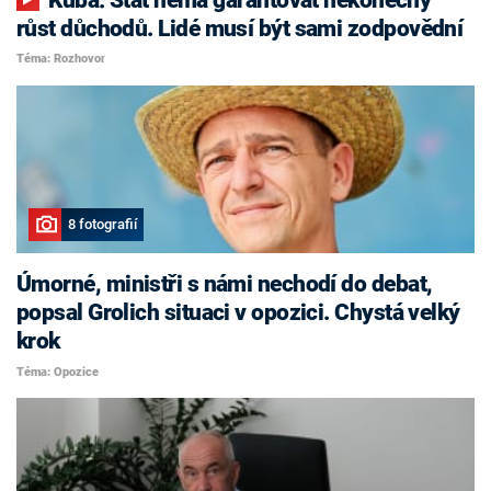
růst důchodů. Lidé musí být sami zodpovědní
Téma: Rozhovor
8 fotografií
Úmorné, ministři s námi nechodí do debat,
popsal Grolich situaci v opozici. Chystá velký
krok
Téma: Opozice