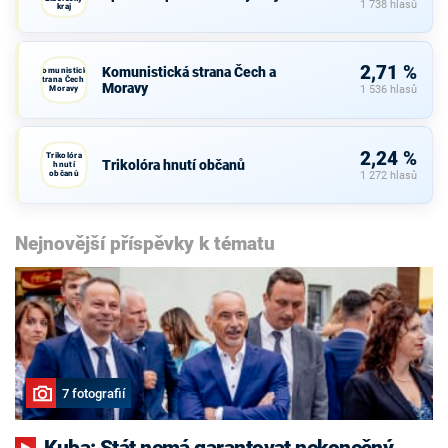
1 738 hlasů
kraj
2,71 %
Komunistická strana Čech a
Komunistická
strana Čech a
Moravy
Moravy
1 536 hlasů
2,24 %
Trikolóra
Trikolóra hnutí občanů
hnutí
občanů
1 272 hlasů
Nejnovější příspěvky k tématu
7 fotografií
Kuba: Stát nemá garantovat nekonečný