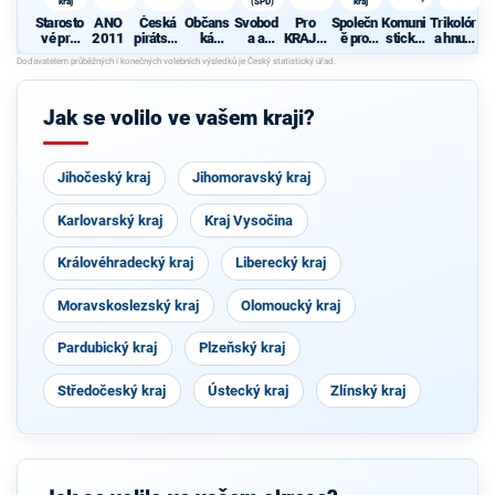
kraj
(SPD)
kraj
Starosto
ANO
Česká
Občans
Svobod
Pro
Společn
Komuni
Trikolór
vé pro
2011
pirátská
ká
a a
KRAJin
ě pro
stická
a hnutí
Liberec
strana
demokr
přímá
u
Liberec
strana
občanů
ký kraj
atická
demokr
ký kraj
Čech a
strana
acie
Moravy
(SPD)
Jak se volilo ve vašem kraji?
Jihočeský kraj
Jihomoravský kraj
Karlovarský kraj
Kraj Vysočina
Královéhradecký kraj
Liberecký kraj
Moravskoslezský kraj
Olomoucký kraj
Pardubický kraj
Plzeňský kraj
Středočeský kraj
Ústecký kraj
Zlínský kraj