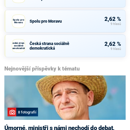
2,62 %
Spolu pro
Spolu pro Moravu
Moravu
9 hlasů
2,62 %
Česká strana sociálně
Česká strana
sociálně
demokratická
demokratická
9 hlasů
Nejnovější příspěvky k tématu
8 fotografií
Úmorné, ministři s námi nechodí do debat,