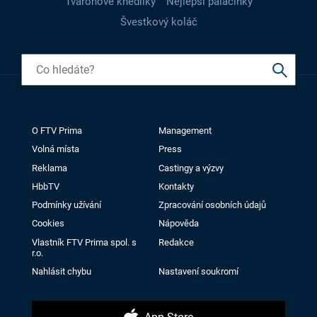
Tvarohové knedlíky
Nejlepší palačinky
Švestkový koláč
O FTV Prima
Management
Volná místa
Press
Reklama
Castingy a výzvy
HbbTV
Kontakty
Podmínky užívání
Zpracování osobních údajů
Cookies
Nápověda
Vlastník FTV Prima spol. s
Redakce
r.o.
Nahlásit chybu
Nastavení soukromí