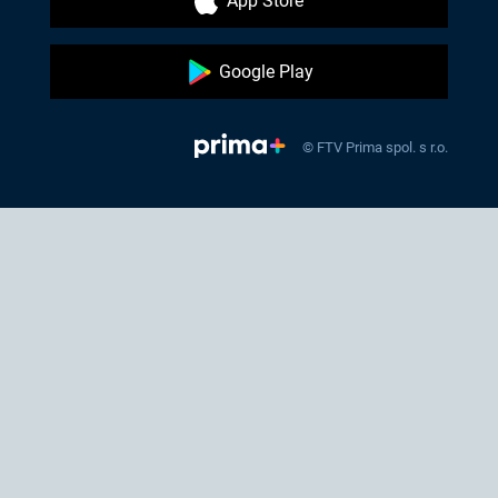
App Store
Google Play
© FTV Prima spol. s r.o.