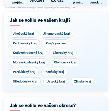
ANO 2011
KDU-ČSL
pro jižní
přímá
demokrati
Moravu
demokraci
cká strana
e (SPD)
s podporou
Svobodný
ch a hnutí
Jak se volilo ve vašem kraji?
Starostové
a
osobnosti
pro
Jihočeský kraj
Jihomoravský kraj
Moravu
Karlovarský kraj
Kraj Vysočina
Královéhradecký kraj
Liberecký kraj
Moravskoslezský kraj
Olomoucký kraj
Pardubický kraj
Plzeňský kraj
Středočeský kraj
Ústecký kraj
Zlínský kraj
Jak se volilo ve vašem okrese?