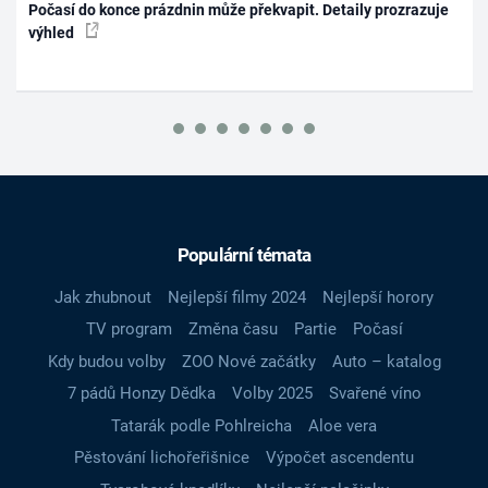
Počasí do konce prázdnin může překvapit. Detaily prozrazuje
výhled
Populární témata
Jak zhubnout
Nejlepší filmy 2024
Nejlepší horory
TV program
Změna času
Partie
Počasí
Kdy budou volby
ZOO Nové začátky
Auto – katalog
7 pádů Honzy Dědka
Volby 2025
Svařené víno
Tatarák podle Pohlreicha
Aloe vera
Pěstování lichořeřišnice
Výpočet ascendentu