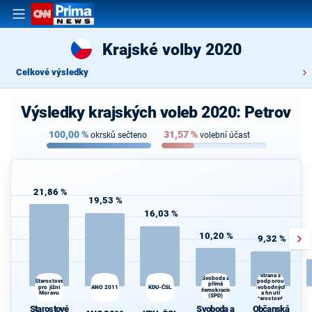
Krajské volby 2020
Celkové výsledky
Výsledky krajských voleb 2020: Petrov
100,00
%
31,57
%
okrsků sečteno
volební účast
21,86 %
19,53 %
16,03 %
10,20 %
9,32 %
Občanská
demokratická
strana s
Svoboda a
Starostové
podporou
přímá
pro jižní
ANO 2011
KDU-ČSL
Svobodných
demokracie
Moravu
a hnutí
(SPD)
Starostové a
osobnosti
Starostové
Svoboda a
Občanská
pro Moravu