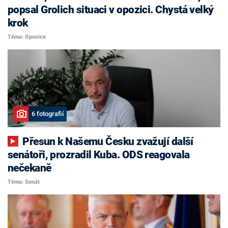
popsal Grolich situaci v opozici. Chystá velký
krok
Téma: Opozice
6 fotografií
Přesun k Našemu Česku zvažují další
senátoři, prozradil Kuba. ODS reagovala
nečekaně
Téma: Senát