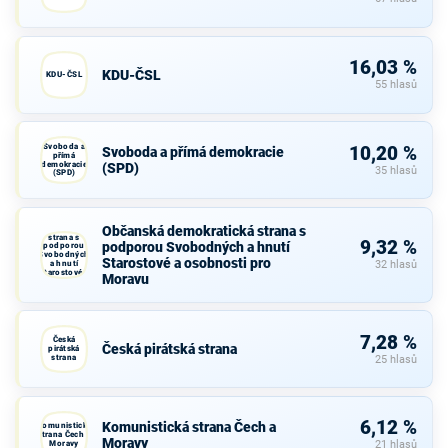
16,03 %
KDU-ČSL
KDU-ČSL
55 hlasů
Svoboda a
10,20 %
Svoboda a přímá demokracie
přímá
demokracie
(SPD)
35 hlasů
(SPD)
Občanská
Občanská demokratická strana s
demokratická
strana s
9,32 %
podporou Svobodných a hnutí
podporou
Svobodných
Starostové a osobnosti pro
a hnutí
32 hlasů
Starostové a
Moravu
osobnosti
pro Moravu
7,28 %
Česká
Česká pirátská strana
pirátská
strana
25 hlasů
6,12 %
Komunistická strana Čech a
Komunistická
strana Čech a
Moravy
Moravy
21 hlasů