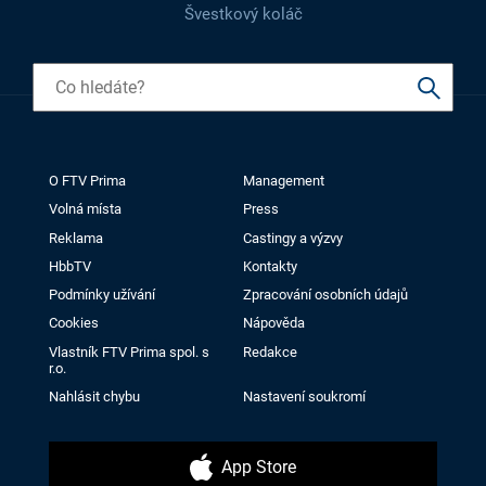
Švestkový koláč
O FTV Prima
Management
Volná místa
Press
Reklama
Castingy a výzvy
HbbTV
Kontakty
Podmínky užívání
Zpracování osobních údajů
Cookies
Nápověda
Vlastník FTV Prima spol. s
Redakce
r.o.
Nahlásit chybu
Nastavení soukromí
App Store