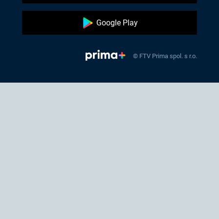
Google Play
© FTV Prima spol. s r.o.