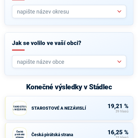
Jak se volilo ve vaší obci?
Konečné výsledky v Stádlec
19,21 %
STAROSTOVÉ
STAROSTOVÉ A NEZÁVISLÍ
A NEZÁVISLÍ
39 hlasů
16,25 %
Česká
Česká pirátská strana
pirátská
strana
33 hlasů