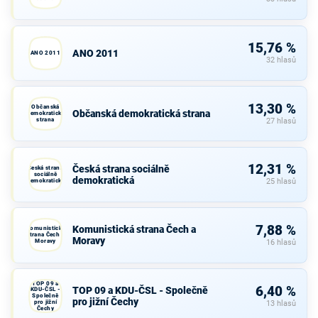
15,76 %
ANO 2011
ANO 2011
32 hlasů
13,30 %
Občanská
Občanská demokratická strana
demokratická
strana
27 hlasů
12,31 %
Česká strana sociálně
Česká strana
sociálně
demokratická
demokratická
25 hlasů
7,88 %
Komunistická strana Čech a
Komunistická
strana Čech a
Moravy
Moravy
16 hlasů
TOP 09 a
6,40 %
TOP 09 a KDU-ČSL - Společně
KDU-ČSL -
Společně
pro jižní Čechy
pro jižní
13 hlasů
Čechy