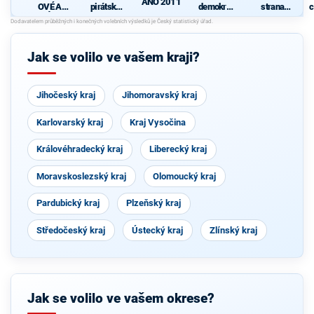
ANO 2011
OVÉ A
pirátská
demokrati
strana
c
NEZÁVISL
strana
cká strana
sociálně
Í
demokrati
cká
Jak se volilo ve vašem kraji?
Jihočeský kraj
Jihomoravský kraj
Karlovarský kraj
Kraj Vysočina
Královéhradecký kraj
Liberecký kraj
Moravskoslezský kraj
Olomoucký kraj
Pardubický kraj
Plzeňský kraj
Středočeský kraj
Ústecký kraj
Zlínský kraj
Jak se volilo ve vašem okrese?