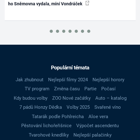
ho Sněmovna vydala, míní Vondráček
Populární témata
Jak zhubnout
Nejlepší filmy 2024
Nejlepší horory
TV program
Změna času
Partie
Počasí
Kdy budou volby
ZOO Nové začátky
Auto – katalog
7 pádů Honzy Dědka
Volby 2025
Svařené víno
Tatarák podle Pohlreicha
Aloe vera
Pěstování lichořeřišnice
Výpočet ascendentu
Tvarohové knedlíky
Nejlepší palačinky