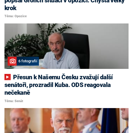
popsal Grolich situaci v opozici. Chystá velký
krok
Téma: Opozice
6 fotografií
Přesun k Našemu Česku zvažují další
senátoři, prozradil Kuba. ODS reagovala
nečekaně
Téma: Senát