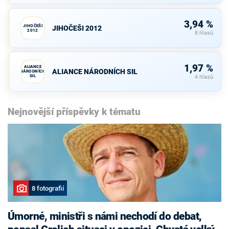
3,94 %
JIHOČEŠI
JIHOČEŠI 2012
2012
8 hlasů
1,97 %
ALIANCE
ALIANCE NÁRODNÍCH SIL
NÁRODNÍCH
SIL
4 hlasů
Nejnovější příspěvky k tématu
8 fotografií
Úmorné, ministři s námi nechodí do debat,