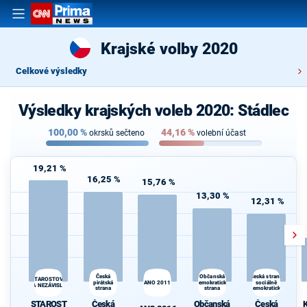
Krajské volby 2020
Celkové výsledky
Výsledky krajských voleb 2020: Stádlec
100,00
%
44,16
%
okrsků sečteno
volební účast
19,21 %
16,25 %
15,76 %
13,30 %
12,31 %
Česká
Občanská
K
Česká strana
STAROSTOVÉ
pirátská
ANO 2011
demokratická
sociálně
s
A NEZÁVISLÍ
strana
strana
demokratická
STAROST
Česká
Občanská
Česká
K