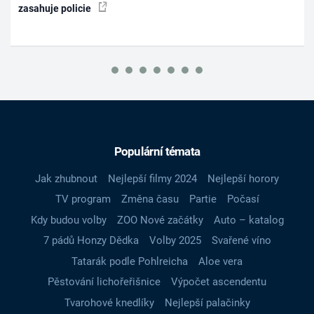
zasahuje policie
Populární témata
Jak zhubnout
Nejlepší filmy 2024
Nejlepší horory
TV program
Změna času
Partie
Počasí
Kdy budou volby
ZOO Nové začátky
Auto – katalog
7 pádů Honzy Dědka
Volby 2025
Svařené víno
Tatarák podle Pohlreicha
Aloe vera
Pěstování lichořeřišnice
Výpočet ascendentu
Tvarohové knedlíky
Nejlepší palačinky