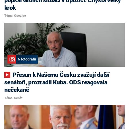
popsal Grolich situaci v opozici. Chystá velký
krok
Téma: Opozice
6 fotografií
Přesun k Našemu Česku zvažují další
senátoři, prozradil Kuba. ODS reagovala
nečekaně
Téma: Senát