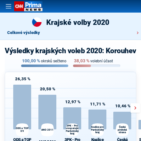
Krajské volby 2020
Celkové výsledky
Výsledky krajských voleb 2020: Korouhev
100,00
%
38,03
%
okrsků sečteno
volební účast
26,35 %
20,50 %
12,97 %
11,71 %
10,46 %
3PK - Pro
Koalice pro
Česká
ODS a TOP
prosperující
S
ANO 2011
Pardubický
pirátská
09
Pardubický
kraj
strana
kraj
ODS a TOP
3PK - Pro
Koalice
Česká