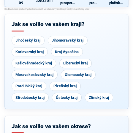
ANO 2011
09
prosperují
pro
pirátská
cí
Pardubick
strana
N
Pardubick
ý kraj
ý kraj
Jak se volilo ve vašem kraji?
Jihočeský kraj
Jihomoravský kraj
Karlovarský kraj
Kraj Vysočina
Královéhradecký kraj
Liberecký kraj
Moravskoslezský kraj
Olomoucký kraj
Pardubický kraj
Plzeňský kraj
Středočeský kraj
Ústecký kraj
Zlínský kraj
Jak se volilo ve vašem okrese?