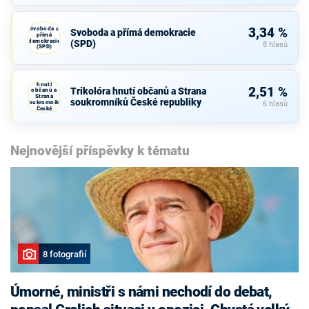
Svoboda a
3,34 %
Svoboda a přímá demokracie
přímá
demokracie
(SPD)
8 hlasů
(SPD)
Trikolóra
hnutí
2,51 %
Trikolóra hnutí občanů a Strana
občanů a
Strana
soukromníků České republiky
soukromníků
6 hlasů
České
republiky
Nejnovější příspěvky k tématu
8 fotografií
Úmorné, ministři s námi nechodí do debat,