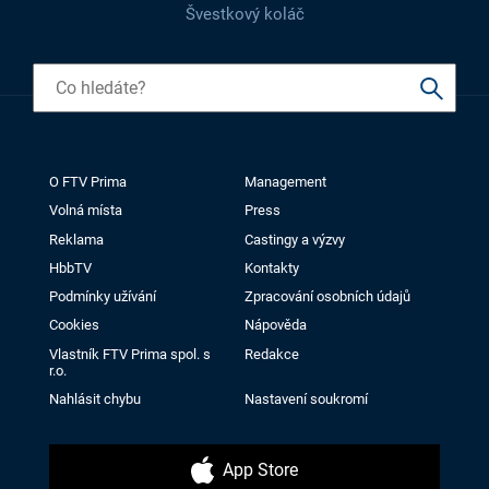
Švestkový koláč
O FTV Prima
Management
Volná místa
Press
Reklama
Castingy a výzvy
HbbTV
Kontakty
Podmínky užívání
Zpracování osobních údajů
Cookies
Nápověda
Vlastník FTV Prima spol. s
Redakce
r.o.
Nahlásit chybu
Nastavení soukromí
App Store