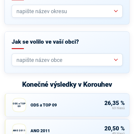
Jak se volilo ve vaší obci?
Konečné výsledky v Korouhev
26,35 %
ODS a TOP
ODS a TOP 09
09
63 hlasů
20,50 %
ANO 2011
ANO 2011
49 hlasů