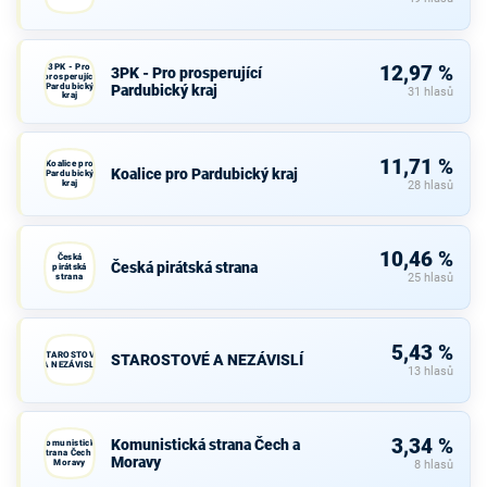
3PK - Pro
12,97 %
3PK - Pro prosperující
prosperující
Pardubický
Pardubický kraj
31 hlasů
kraj
11,71 %
Koalice pro
Koalice pro Pardubický kraj
Pardubický
kraj
28 hlasů
10,46 %
Česká
Česká pirátská strana
pirátská
strana
25 hlasů
5,43 %
STAROSTOVÉ
STAROSTOVÉ A NEZÁVISLÍ
A NEZÁVISLÍ
13 hlasů
3,34 %
Komunistická strana Čech a
Komunistická
strana Čech a
Moravy
Moravy
8 hlasů