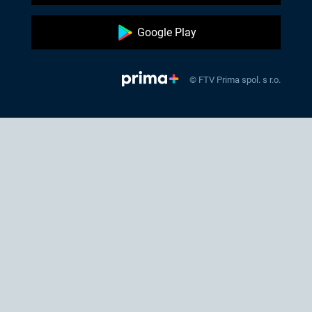
Google Play
© FTV Prima spol. s r.o.