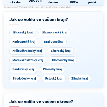
ANO 2011
cká strana
demokrati
OVÉ A
pirátská
Čech a
cká strana
NEZÁVISL
strana
Moravy
Í
Jak se volilo ve vašem kraji?
Jihočeský kraj
Jihomoravský kraj
Karlovarský kraj
Kraj Vysočina
Královéhradecký kraj
Liberecký kraj
Moravskoslezský kraj
Olomoucký kraj
Pardubický kraj
Plzeňský kraj
Středočeský kraj
Ústecký kraj
Zlínský kraj
Jak se volilo ve vašem okrese?