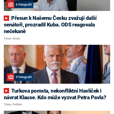
6 fotografií
Přesun k Našemu Česku zvažují další
senátoři, prozradil Kuba. ODS reagovala
nečekaně
Téma: Senát
9 fotografií
Turkova pomsta, nekonfliktní Havlíček i
návrat Klause. Kdo může vyzvat Petra Pavla?
Téma: Politika