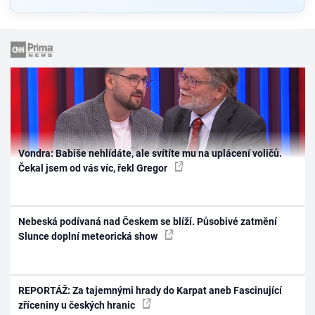
Vondra: Babiše nehlídáte, ale svítíte mu na uplácení voličů.
Čekal jsem od vás víc, řekl Gregor
Nebeská podívaná nad Českem se blíží. Působivé zatmění
Slunce doplní meteorická show
REPORTÁŽ: Za tajemnými hrady do Karpat aneb Fascinující
zříceniny u českých hranic