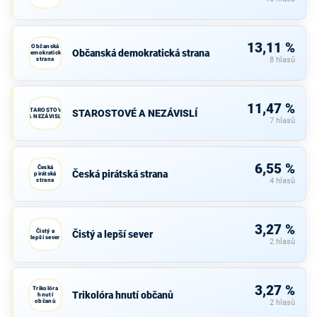
13,11 %
Občanská
Občanská demokratická strana
demokratická
strana
8 hlasů
11,47 %
STAROSTOVÉ
STAROSTOVÉ A NEZÁVISLÍ
A NEZÁVISLÍ
7 hlasů
6,55 %
Česká
Česká pirátská strana
pirátská
strana
4 hlasů
3,27 %
Čistý a
Čistý a lepší sever
lepší sever
2 hlasů
3,27 %
Trikolóra
Trikolóra hnutí občanů
hnutí
občanů
2 hlasů