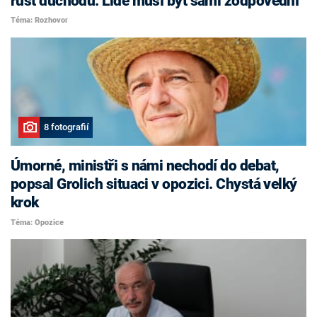
růst důchodů. Lidé musí být sami zodpovědní
Téma: Rozhovor
8 fotografií
Úmorné, ministři s námi nechodí do debat,
popsal Grolich situaci v opozici. Chystá velký
krok
Téma: Opozice