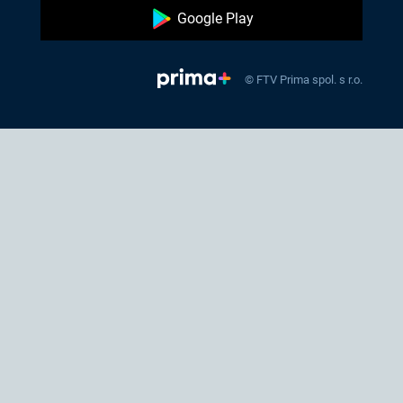
Google Play
© FTV Prima spol. s r.o.