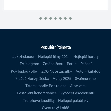
Populární témata
Jak zhubnout
Nejlepší filmy 2024
Nejlepší horory
TV program
Změna času
Partie
Počasí
Kdy budou volby
ZOO Nové začátky
Auto – katalog
7 pádů Honzy Dědka
Volby 2025
Svařené víno
Tatarák podle Pohlreicha
Aloe vera
Pěstování lichořeřišnice
Výpočet ascendentu
Tvarohové knedlíky
Nejlepší palačinky
Švestkový koláč