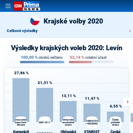
Krajské volby 2020
Celkové výsledky
Výsledky krajských voleb 2020: Levín
100,00
%
52,14
%
okrsků sečteno
volební účast
27,86 %
21,31 %
13,11 %
11,47 %
6,55 %
Komunistická
Občanská
Česká
STAROSTOVÉ
strana Čech a
ANO 2011
demokratická
pirátská
A NEZÁVISLÍ
Moravy
strana
strana
Komunisti
Občanská
STAROST
Česká