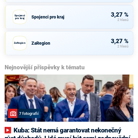
3,27 %
Spojenci
Spojenci pro kraj
pro kraj
2 hlasů
3,27 %
ZaRegion
ZaRegion
2 hlasů
Nejnovější příspěvky k tématu
7 fotografií
Kuba: Stát nemá garantovat nekonečný