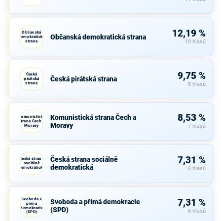
12,19 %
Občanská
Občanská demokratická strana
demokratická
strana
10 hlasů
9,75 %
Česká
Česká pirátská strana
pirátská
strana
8 hlasů
8,53 %
Komunistická strana Čech a
Komunistická
strana Čech a
Moravy
Moravy
7 hlasů
7,31 %
Česká strana sociálně
Česká strana
sociálně
demokratická
demokratická
6 hlasů
Svoboda a
7,31 %
Svoboda a přímá demokracie
přímá
demokracie
(SPD)
6 hlasů
(SPD)