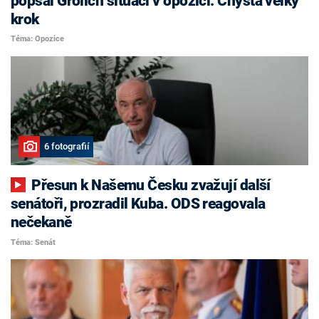
popsal Grolich situaci v opozici. Chystá velký
krok
Téma: Opozice
6 fotografií
Přesun k Našemu Česku zvažují další
senátoři, prozradil Kuba. ODS reagovala
nečekaně
Téma: Senát