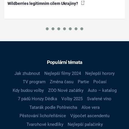
Wildberries legitimním cílem Ukrajiny?
Populární témata
Jak zhubnout
Nejlepší filmy 2024
Nejlepší horory
TV program
Změna času
Partie
Počasí
Kdy budou volby
ZOO Nové začátky
Auto – katalog
7 pádů Honzy Dědka
Volby 2025
Svařené víno
Tatarák podle Pohlreicha
Aloe vera
Pěstování lichořeřišnice
Výpočet ascendentu
Tvarohové knedlíky
Nejlepší palačinky