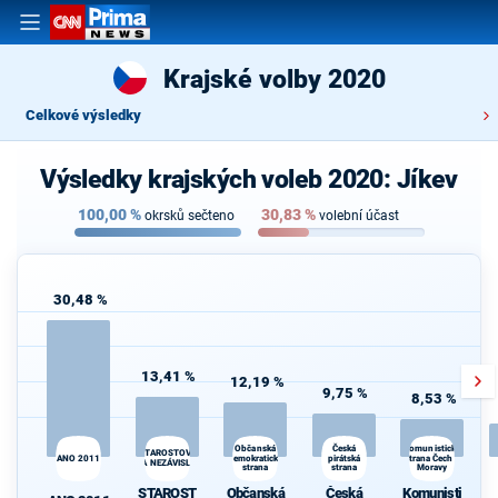
Krajské volby 2020
Celkové výsledky
Výsledky krajských voleb 2020: Jíkev
100,00
%
30,83
%
okrsků sečteno
volební účast
30,48 %
13,41 %
12,19 %
9,75 %
8,53 %
Česká
Občanská
Komunistická
STAROSTOVÉ
ANO 2011
demokratická
pirátská
strana Čech a
A NEZÁVISLÍ
strana
strana
Moravy
d
STAROST
Občanská
Česká
Komunisti