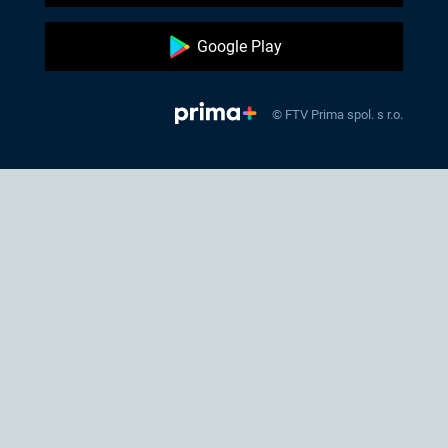
Google Play
© FTV Prima spol. s r.o.