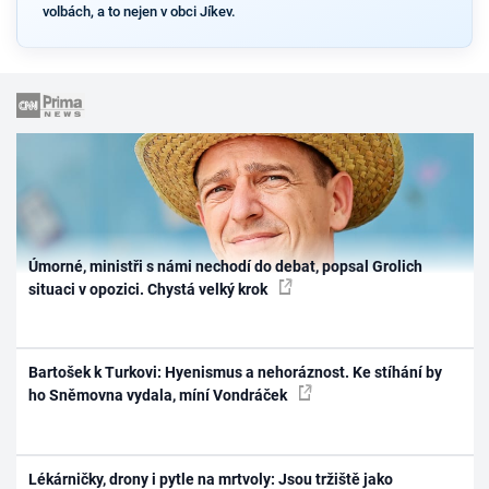
volbách, a to nejen v obci Jíkev.
Úmorné, ministři s námi nechodí do debat, popsal Grolich
situaci v opozici. Chystá velký krok
Bartošek k Turkovi: Hyenismus a nehoráznost. Ke stíhání by
ho Sněmovna vydala, míní Vondráček
Lékárničky, drony i pytle na mrtvoly: Jsou tržiště jako