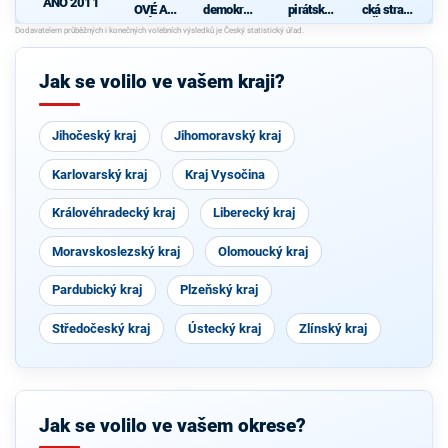
ANO 2011
OVÉ A
demokrati
pirátská
cká strana
NEZÁVISL
cká strana
strana
Čech a
Í
Moravy
d
Jak se volilo ve vašem kraji?
Jihočeský kraj
Jihomoravský kraj
Karlovarský kraj
Kraj Vysočina
Královéhradecký kraj
Liberecký kraj
Moravskoslezský kraj
Olomoucký kraj
Pardubický kraj
Plzeňský kraj
Středočeský kraj
Ústecký kraj
Zlínský kraj
Jak se volilo ve vašem okrese?