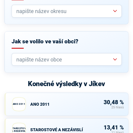
Jak se volilo ve vaší obci?
Konečné výsledky v Jíkev
30,48 %
ANO 2011
ANO 2011
25 hlasů
13,41 %
STAROSTOVÉ
STAROSTOVÉ A NEZÁVISLÍ
A NEZÁVISLÍ
11 hlasů