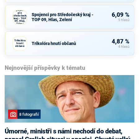
Spojenci
pro
6,09 %
Spojenci pro Středočeský kraj -
Středočeský
kraj - TOP
TOP 09, Hlas, Zelení
5 hlasů
09, Hlas,
Zelení
4,87 %
Trikolóra
Trikolóra hnutí občanů
hnutí
občanů
4 hlasů
Nejnovější příspěvky k tématu
8 fotografií
Úmorné, ministři s námi nechodí do debat,