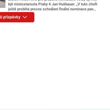
být místostarosta Prahy 4 Jan Hušbauer. „V tuto chvíli
ještě probíhá proces schválení finální nominace pana
Jana Hušbauera Výborem hnutí ANO,“ uvedl pro
ší příspěvky
redakci místopředseda pražského ANO Martin
Benkovič. O Hušbauerovi se spekulovalo jako o
náhradníkovi v čele pražské kandidátky poté, co
rezignoval po sérii nejasností v majetkových
přiznáních a pořizování bytů Ondřej Prokop. Zároveň
ale stále není jasné, kdo bude za ANO kandidovat ve
dvou ze tří pražských obvodů do horní komory
parlamentu. ANO má v Praze dlouhodobě horší
výsledky než ve zbytku republiky.