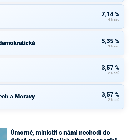
7,14 %
4 hlasů
5,35 %
 demokratická
3 hlasů
3,57 %
2 hlasů
3,57 %
ech a Moravy
2 hlasů
Úmorné, ministři s námi nechodí do