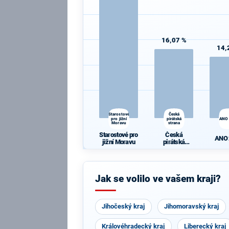
16,07 %
14,
Starostové
Česká
pro jižní
pirátská
ANO
Moravu
strana
Starostové pro
Česká
ANO
jižní Moravu
pirátská
strana
Jak se volilo ve vašem kraji?
Jihočeský kraj
Jihomoravský kraj
Královéhradecký kraj
Liberecký kraj