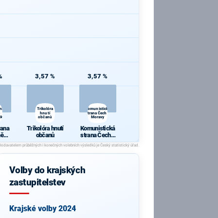
%
3,57 %
3,57 %
ana
Trikolóra
Komunistická
hnutí
strana Čech a
cká
občanů
Moravy
rana
Trikolóra hnutí
Komunistická
ně
občanů
strana Čech a
ická
Moravy
Volby do krajských
zastupitelstev
Krajské volby 2024