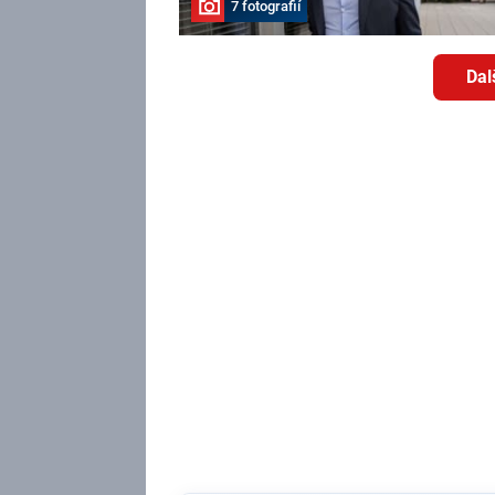
7 fotografií
Dal