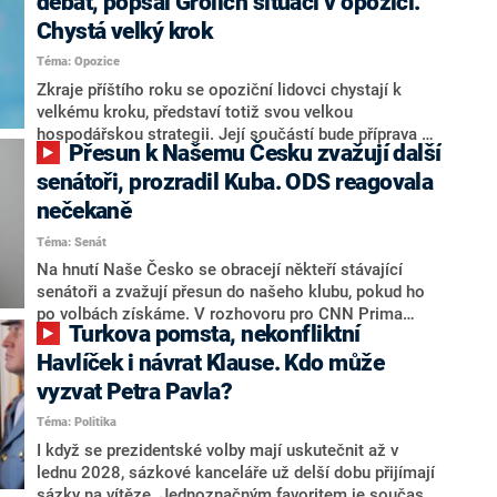
debat, popsal Grolich situaci v opozici.
Chystá velký krok
Téma: Opozice
Zkraje příštího roku se opoziční lidovci chystají k
velkému kroku, představí totiž svou velkou
hospodářskou strategii. Její součástí bude příprava na
Přesun k Našemu Česku zvažují další
stárnutí populace, řekl ve středu na setkání s novináři
nový předseda lidovců Jan Grolich. Ten zároveň v
senátoři, prozradil Kuba. ODS reagovala
senátních volbách kandiduje ve Vyškově. Popsal i
nečekaně
aktivitu opozice, o níž vládní strany nebo političtí
Téma: Senát
komentátoři mluví jako o slabé a v defenzivě. „Je to
úmorná práce upozorňovat na chyby vlády. Ministři s
Na hnutí Naše Česko se obracejí někteří stávající
námi navíc nechodí do debat. Chceme ale ukazovat
senátoři a zvažují přesun do našeho klubu, pokud ho
svoje témata,“ odpověděl Grolich na dotaz CNN Prima
po volbách získáme. V rozhovoru pro CNN Prima
Turkova pomsta, nekonfliktní
NEWS.
NEWS to řekl zakladatel hnutí a jihočeský hejtman
Martin Kuba. Konkrétní nebyl, ale získat by takto mohl
Havlíček i návrat Klause. Kdo může
například senátora Zdeňka Hrabu, který je dnes
vyzvat Petra Pavla?
součástí klubu ODS a TOP 09. Hraba to na dotaz
Téma: Politika
redakce nevyloučil. Předseda klubu senátorů ODS
Zdeněk Nytra redakci řekl, že počítá s odchodem
I když se prezidentské volby mají uskutečnit až v
některých senátorů z klubu a že Naše Česko není
lednu 2028, sázkové kanceláře už delší dobu přijímají
nepřítel, ale soupeř.
sázky na vítěze. Jednoznačným favoritem je současná