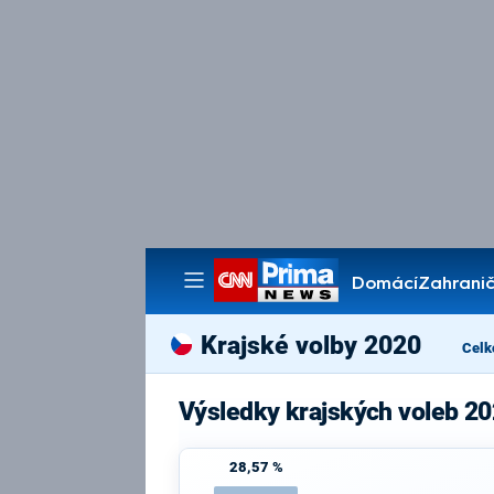
Domácí
Zahranič
Pořady
Krajské volby 2020
Celk
Výsledky krajských voleb 20
28,57 %