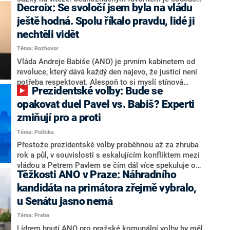
Decroix: Se svoločí jsem byla na vládu
hlava státu Petr Pavel. Daleko za ním pak bookmakeři
zmiňují dva výrazné politiky ANO, tedy premiéra
ještě hodná. Spolu říkalo pravdu, lidé ji
Andreje Babiše a ministra průmyslu Karla Havlíčka.
nechtěli vidět
Oblíbeným tipem samotných sázkařů je poslanec za
Téma: Rozhovor
Motoristy Filip Turek. Politolog Jan Kubáček nicméně
o případné kandidatuře kohokoliv ze zmíněné trojice
Vláda Andreje Babiše (ANO) je prvním kabinetem od
značně pochybuje. Podle něj současná koalice dosud
revoluce, který dává každý den najevo, že justici není
nemá osobu, která by Pavlovi mohla konkurovat.
potřeba respektovat. Alespoň to si myslí stínová
Prezidentské volby: Bude se
ministryně spravedlnosti ODS Eva Decroix. V
rozhovoru pro CNN Prima NEWS si nebrala servítky
opakovat duel Pavel vs. Babiš? Experti
ohledně politického výkonu svého nástupce Jeronýma
zmiňují pro a proti
Tejce (za ANO) či vládní zmocněnkyně pro lidská
Téma: Politika
práva Taťány Malé (ANO). Označením „svoloč“ na
adresu vlády prý byla ještě hodná. Decroix se také
Přestože prezidentské volby proběhnou až za zhruba
vrátila k volební porážce koalice Spolu či promluvila o
rok a půl, v souvislosti s eskalujícím konfliktem mezi
hnutí Naše Česko Martina Kuby.
vládou a Petrem Pavlem se čím dál více spekuluje o
Těžkosti ANO v Praze: Náhradního
tom, koho by do bitvy o Hrad mohla vyslat současná
koalice. Někteří političtí komentátoři znovu vytahují
kandidáta na primátora zřejmě vybralo,
jméno premiéra Andreje Babiše (ANO). Jak moc je
u Senátu jasno nemá
pravděpodobné, že se v prezidentských volbách 2028
Téma: Praha
bude znovu opakovat souboj z roku 2023?
Lídrem hnutí ANO pro pražské komunální volby by měl