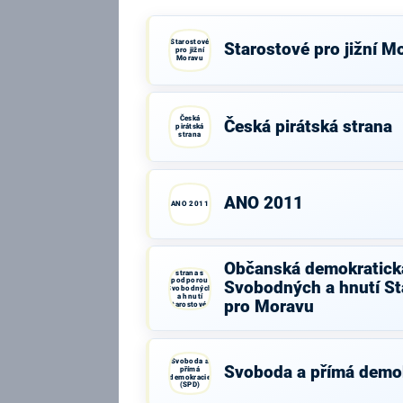
Starostové
Starostové pro jižní M
pro jižní
Moravu
Česká
Česká pirátská strana
pirátská
strana
ANO 2011
ANO 2011
Občanská
Občanská demokratick
demokratická
strana s
podporou
Svobodných a hnutí St
Svobodných
a hnutí
pro Moravu
Starostové a
osobnosti
pro Moravu
Svoboda a
Svoboda a přímá demo
přímá
demokracie
(SPD)