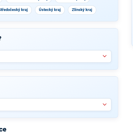
Středočeský kraj
Ústecký kraj
Zlínský kraj
?
ce