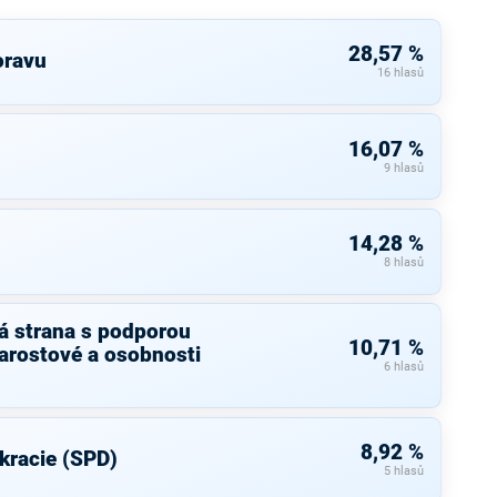
28,57 %
oravu
16 hlasů
16,07 %
9 hlasů
14,28 %
8 hlasů
á strana s podporou
10,71 %
arostové a osobnosti
6 hlasů
8,92 %
kracie (SPD)
5 hlasů