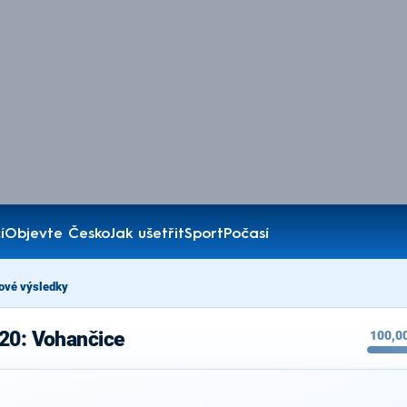
í
Objevte Česko
Jak ušetřit
Sport
Počasí
ové výsledky
20: Vohančice
100,0