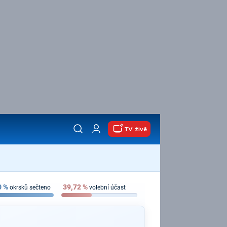
TV živě
0
%
39,72
%
okrsků sečteno
volební účast