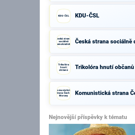
KDU-ČSL
KDU-ČSL
Česká strana
Česká strana sociálně
sociálně
demokratická
Trikolóra
Trikolóra hnutí občanů
hnutí
občanů
Komunistická
Komunistická strana Č
strana Čech a
Moravy
Nejnovější příspěvky k tématu