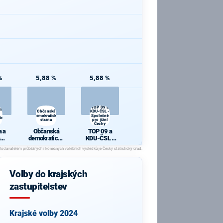
%
5,88 %
5,88 %
TOP 09 a
 a
Občanská
KDU-ČSL -
demokratická
Společně
ie
strana
pro jižní
Čechy
 a
Občanská
TOP 09 a
demokratická
KDU-ČSL -
cie
strana
Společně pro
jižní Čechy
Volby do krajských
zastupitelstev
Krajské volby 2024