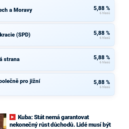
5,88 %
ech a Moravy
6 hlasů
5,88 %
kracie (SPD)
6 hlasů
5,88 %
á strana
6 hlasů
olečně pro jižní
5,88 %
6 hlasů
Kuba: Stát nemá garantovat
nekonečný růst důchodů. Lidé musí být