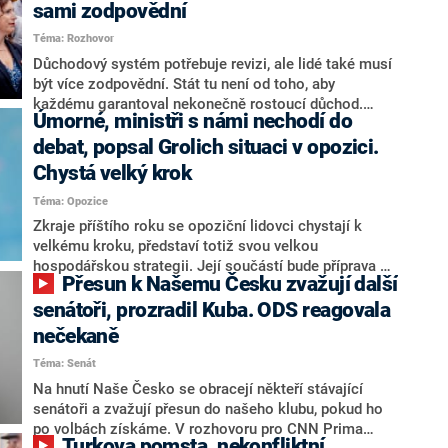
sami zodpovědní
Téma: Rozhovor
Důchodový systém potřebuje revizi, ale lidé také musí
být více zodpovědní. Stát tu není od toho, aby
každému garantoval nekonečně rostoucí důchod.
Úmorné, ministři s námi nechodí do
Chybí tu nový systém a my ho představíme,řekl
hejtman Jihočeského kraje a předseda hnutí Naše
debat, popsal Grolich situaci v opozici.
Česko Martin Kuba v rozhovoru pro CNN Prima NEWS.
Chystá velký krok
V čele státu pak podle něj nemůže být člověk, který by
Téma: Opozice
střetem zájmů omezoval čerpání financí a rozvoj,
dodal. Řešení u Andreje Babiše ale hodnotit nechtěl.
Zkraje příštího roku se opoziční lidovci chystají k
velkému kroku, představí totiž svou velkou
hospodářskou strategii. Její součástí bude příprava na
Přesun k Našemu Česku zvažují další
stárnutí populace, řekl ve středu na setkání s novináři
nový předseda lidovců Jan Grolich. Ten zároveň v
senátoři, prozradil Kuba. ODS reagovala
senátních volbách kandiduje ve Vyškově. Popsal i
nečekaně
aktivitu opozice, o níž vládní strany nebo političtí
Téma: Senát
komentátoři mluví jako o slabé a v defenzivě. „Je to
úmorná práce upozorňovat na chyby vlády. Ministři s
Na hnutí Naše Česko se obracejí někteří stávající
námi navíc nechodí do debat. Chceme ale ukazovat
senátoři a zvažují přesun do našeho klubu, pokud ho
svoje témata,“ odpověděl Grolich na dotaz CNN Prima
po volbách získáme. V rozhovoru pro CNN Prima
Turkova pomsta, nekonfliktní
NEWS.