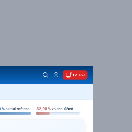
TV živě
0
%
32,90
%
okrsků sečteno
volební účast