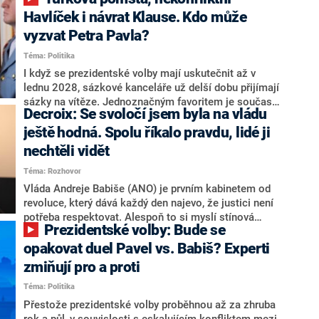
NEWS to řekl zakladatel hnutí a jihočeský hejtman
Martin Kuba. Konkrétní nebyl, ale získat by takto mohl
Havlíček i návrat Klause. Kdo může
například senátora Zdeňka Hrabu, který je dnes
vyzvat Petra Pavla?
součástí klubu ODS a TOP 09. Hraba to na dotaz
Téma: Politika
redakce nevyloučil. Předseda klubu senátorů ODS
Zdeněk Nytra redakci řekl, že počítá s odchodem
I když se prezidentské volby mají uskutečnit až v
některých senátorů z klubu a že Naše Česko není
lednu 2028, sázkové kanceláře už delší dobu přijímají
nepřítel, ale soupeř.
sázky na vítěze. Jednoznačným favoritem je současná
Decroix: Se svoločí jsem byla na vládu
hlava státu Petr Pavel. Daleko za ním pak bookmakeři
zmiňují dva výrazné politiky ANO, tedy premiéra
ještě hodná. Spolu říkalo pravdu, lidé ji
Andreje Babiše a ministra průmyslu Karla Havlíčka.
nechtěli vidět
Oblíbeným tipem samotných sázkařů je poslanec za
Téma: Rozhovor
Motoristy Filip Turek. Politolog Jan Kubáček nicméně
o případné kandidatuře kohokoliv ze zmíněné trojice
Vláda Andreje Babiše (ANO) je prvním kabinetem od
značně pochybuje. Podle něj současná koalice dosud
revoluce, který dává každý den najevo, že justici není
nemá osobu, která by Pavlovi mohla konkurovat.
potřeba respektovat. Alespoň to si myslí stínová
Prezidentské volby: Bude se
ministryně spravedlnosti ODS Eva Decroix. V
rozhovoru pro CNN Prima NEWS si nebrala servítky
opakovat duel Pavel vs. Babiš? Experti
ohledně politického výkonu svého nástupce Jeronýma
zmiňují pro a proti
Tejce (za ANO) či vládní zmocněnkyně pro lidská
Téma: Politika
práva Taťány Malé (ANO). Označením „svoloč“ na
adresu vlády prý byla ještě hodná. Decroix se také
Přestože prezidentské volby proběhnou až za zhruba
vrátila k volební porážce koalice Spolu či promluvila o
rok a půl, v souvislosti s eskalujícím konfliktem mezi