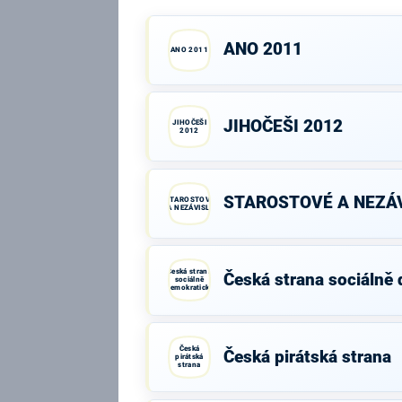
ANO 2011
ANO 2011
JIHOČEŠI 2012
JIHOČEŠI
2012
STAROSTOVÉ A NEZÁV
STAROSTOVÉ
A NEZÁVISLÍ
Česká strana
Česká strana sociálně
sociálně
demokratická
Česká
Česká pirátská strana
pirátská
strana