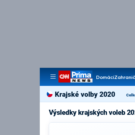
Domácí
Zahranič
Pořady
Krajské volby 2020
Celk
Výsledky krajských voleb 20