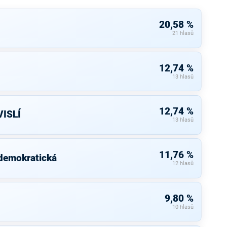
20,58 %
21 hlasů
12,74 %
13 hlasů
12,74 %
ISLÍ
13 hlasů
11,76 %
 demokratická
12 hlasů
9,80 %
10 hlasů