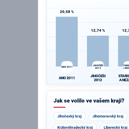
20,58 %
12,74 %
12,
JIHOČEŠI
STAR
ANO 2011
2012
A NEZ
JIHOČEŠI
STAR
ANO 2011
2012
A NEZ
Jak se volilo ve vašem kraji?
Jihočeský kraj
Jihomoravský kraj
Královéhradecký kraj
Liberecký kraj