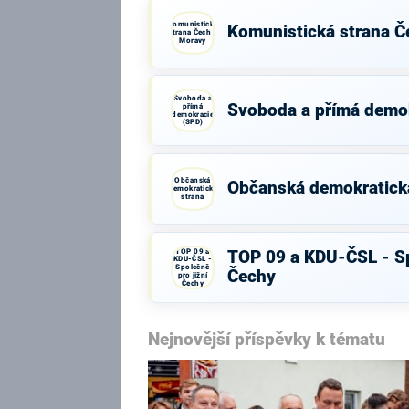
Komunistická
Komunistická strana Č
strana Čech a
Moravy
Svoboda a
Svoboda a přímá demo
přímá
demokracie
(SPD)
Občanská
Občanská demokratick
demokratická
strana
TOP 09 a
TOP 09 a KDU-ČSL - Sp
KDU-ČSL -
Společně
Čechy
pro jižní
Čechy
Nejnovější příspěvky k tématu