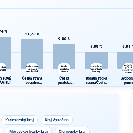
74 %
11,76 %
9,80 %
5,88 %
5,88 
Svoboda
Česká strana
Česká
Komunistická
OSTOVÉ
přímá
sociálně
pirátská
strana Čech a
ÁVISLÍ
demokrac
demokratická
strana
Moravy
(SPD)
OSTOVÉ
Česká strana
Česká
Komunistická
Svoboda
ÁVISLÍ
sociálně
pirátská
strana Čech a
přímá
demokratická
strana
Moravy
demokra
(SPD)
Karlovarský kraj
Kraj Vysočina
Moravskoslezský kraj
Olomoucký kraj