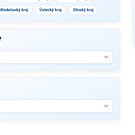
Středočeský kraj
Ústecký kraj
Zlínský kraj
?