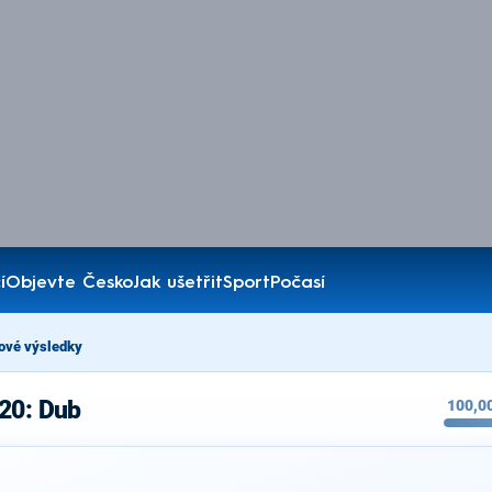
í
Objevte Česko
Jak ušetřit
Sport
Počasí
ové výsledky
20: Dub
100,0