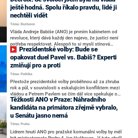
hlava státu Petr Pavel. Daleko za ním pak bookmakeři
zmiňují dva výrazné politiky ANO, tedy premiéra
ještě hodná. Spolu říkalo pravdu, lidé ji
Andreje Babiše a ministra průmyslu Karla Havlíčka.
nechtěli vidět
Oblíbeným tipem samotných sázkařů je poslanec za
Téma: Rozhovor
Motoristy Filip Turek. Politolog Jan Kubáček nicméně
o případné kandidatuře kohokoliv ze zmíněné trojice
Vláda Andreje Babiše (ANO) je prvním kabinetem od
značně pochybuje. Podle něj současná koalice dosud
revoluce, který dává každý den najevo, že justici není
nemá osobu, která by Pavlovi mohla konkurovat.
potřeba respektovat. Alespoň to si myslí stínová
Prezidentské volby: Bude se
ministryně spravedlnosti ODS Eva Decroix. V
rozhovoru pro CNN Prima NEWS si nebrala servítky
opakovat duel Pavel vs. Babiš? Experti
ohledně politického výkonu svého nástupce Jeronýma
zmiňují pro a proti
Tejce (za ANO) či vládní zmocněnkyně pro lidská
Téma: Politika
práva Taťány Malé (ANO). Označením „svoloč“ na
adresu vlády prý byla ještě hodná. Decroix se také
Přestože prezidentské volby proběhnou až za zhruba
vrátila k volební porážce koalice Spolu či promluvila o
rok a půl, v souvislosti s eskalujícím konfliktem mezi
hnutí Naše Česko Martina Kuby.
vládou a Petrem Pavlem se čím dál více spekuluje o
Těžkosti ANO v Praze: Náhradního
tom, koho by do bitvy o Hrad mohla vyslat současná
koalice. Někteří političtí komentátoři znovu vytahují
kandidáta na primátora zřejmě vybralo,
jméno premiéra Andreje Babiše (ANO). Jak moc je
u Senátu jasno nemá
pravděpodobné, že se v prezidentských volbách 2028
Téma: Praha
bude znovu opakovat souboj z roku 2023?
Lídrem hnutí ANO pro pražské komunální volby by měl
být místostarosta Prahy 4 Jan Hušbauer. „V tuto chvíli