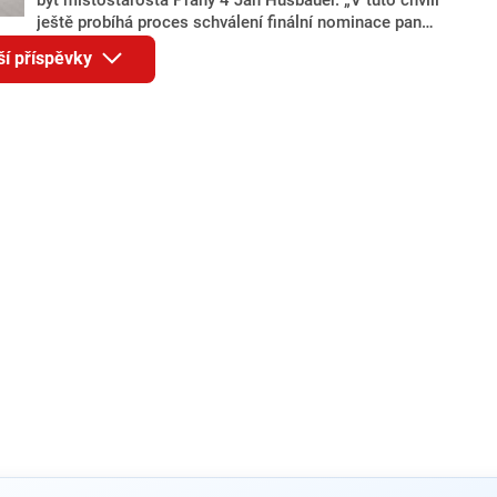
ještě probíhá proces schválení finální nominace pana
Jana Hušbauera Výborem hnutí ANO,“ uvedl pro
ší příspěvky
redakci místopředseda pražského ANO Martin
Benkovič. O Hušbauerovi se spekulovalo jako o
náhradníkovi v čele pražské kandidátky poté, co
rezignoval po sérii nejasností v majetkových
přiznáních a pořizování bytů Ondřej Prokop. Zároveň
ale stále není jasné, kdo bude za ANO kandidovat ve
dvou ze tří pražských obvodů do horní komory
parlamentu. ANO má v Praze dlouhodobě horší
výsledky než ve zbytku republiky.