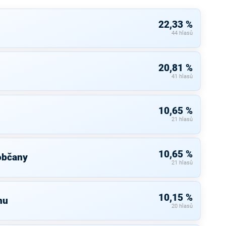
22,33 %
44 hlasů
20,81 %
41 hlasů
10,65 %
21 hlasů
10,65 %
občany
21 hlasů
10,15 %
nu
20 hlasů