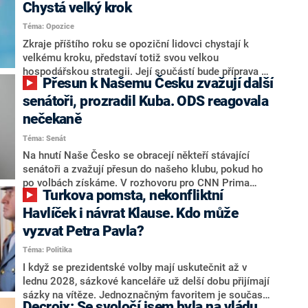
Chystá velký krok
Téma: Opozice
Zkraje příštího roku se opoziční lidovci chystají k
velkému kroku, představí totiž svou velkou
hospodářskou strategii. Její součástí bude příprava na
Přesun k Našemu Česku zvažují další
stárnutí populace, řekl ve středu na setkání s novináři
nový předseda lidovců Jan Grolich. Ten zároveň v
senátoři, prozradil Kuba. ODS reagovala
senátních volbách kandiduje ve Vyškově. Popsal i
nečekaně
aktivitu opozice, o níž vládní strany nebo političtí
Téma: Senát
komentátoři mluví jako o slabé a v defenzivě. „Je to
úmorná práce upozorňovat na chyby vlády. Ministři s
Na hnutí Naše Česko se obracejí někteří stávající
námi navíc nechodí do debat. Chceme ale ukazovat
senátoři a zvažují přesun do našeho klubu, pokud ho
svoje témata,“ odpověděl Grolich na dotaz CNN Prima
po volbách získáme. V rozhovoru pro CNN Prima
Turkova pomsta, nekonfliktní
NEWS.
NEWS to řekl zakladatel hnutí a jihočeský hejtman
Martin Kuba. Konkrétní nebyl, ale získat by takto mohl
Havlíček i návrat Klause. Kdo může
například senátora Zdeňka Hrabu, který je dnes
vyzvat Petra Pavla?
součástí klubu ODS a TOP 09. Hraba to na dotaz
Téma: Politika
redakce nevyloučil. Předseda klubu senátorů ODS
Zdeněk Nytra redakci řekl, že počítá s odchodem
I když se prezidentské volby mají uskutečnit až v
některých senátorů z klubu a že Naše Česko není
lednu 2028, sázkové kanceláře už delší dobu přijímají
nepřítel, ale soupeř.
sázky na vítěze. Jednoznačným favoritem je současná
Decroix: Se svoločí jsem byla na vládu