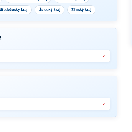
Středočeský kraj
Ústecký kraj
Zlínský kraj
?