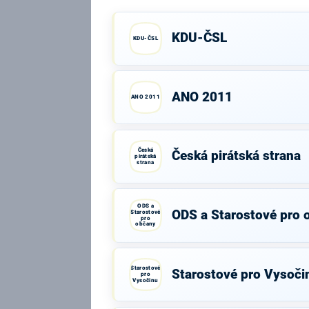
KDU-ČSL
KDU-ČSL
ANO 2011
ANO 2011
Česká
Česká pirátská strana
pirátská
strana
ODS a
ODS a Starostové pro 
Starostové
pro
občany
Starostové
Starostové pro Vysoči
pro
Vysočinu