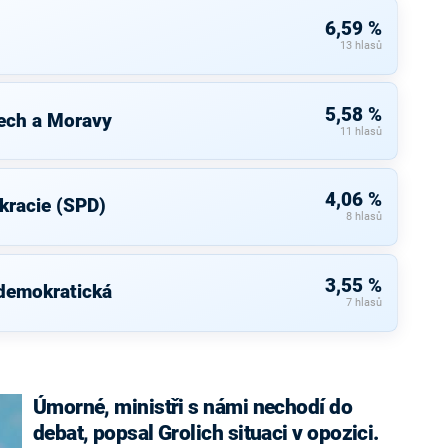
6,59 %
13 hlasů
5,58 %
ech a Moravy
11 hlasů
4,06 %
kracie (SPD)
8 hlasů
3,55 %
 demokratická
7 hlasů
Úmorné, ministři s námi nechodí do
debat, popsal Grolich situaci v opozici.