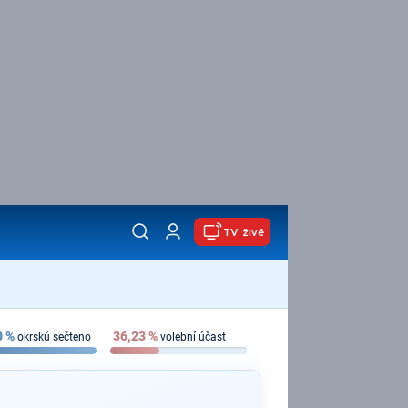
TV živě
0
%
36,23
%
okrsků sečteno
volební účast