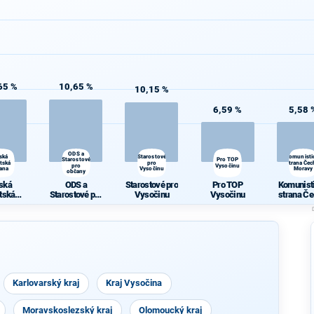
65 %
10,65 %
10,15 %
6,59 %
5,58 
ODS a
ská
Starostové
Komunisti
Starostové
Pro TOP
átská
pro
strana Čec
pro
Vysočinu
rana
Vysočinu
Moravy
občany
ská
ODS a
Starostové pro
Pro TOP
Komunist
átská
Starostové pro
Vysočinu
Vysočinu
strana Če
rana
občany
Morav
Karlovarský kraj
Kraj Vysočina
Moravskoslezský kraj
Olomoucký kraj