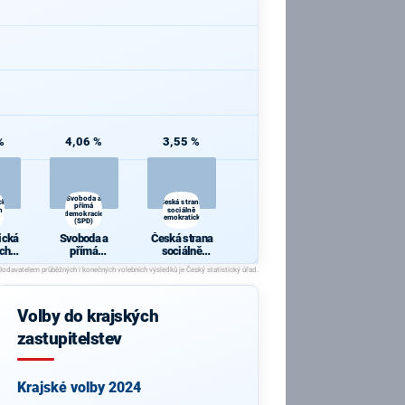
%
4,06 %
3,55 %
Svoboda a
cká
Česká strana
přímá
h a
sociálně
demokracie
demokratická
(SPD)
ická
Svoboda a
Česká strana
ch a
přímá
sociálně
y
demokracie
demokratická
(SPD)
Volby do krajských
zastupitelstev
Krajské volby 2024