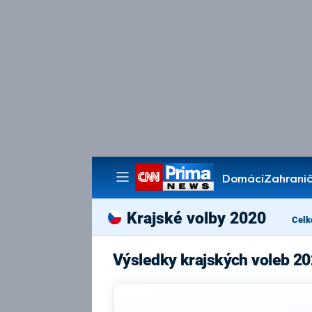
Domácí
Zahranič
Pořady
Krajské volby 2020
Celk
Výsledky krajských voleb 20