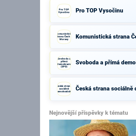
Pro TOP Vysočinu
Pro TOP
Vysočinu
Komunistická
Komunistická strana Č
strana Čech a
Moravy
Svoboda a
Svoboda a přímá demo
přímá
demokracie
(SPD)
Česká strana
Česká strana sociálně
sociálně
demokratická
Nejnovější příspěvky k tématu