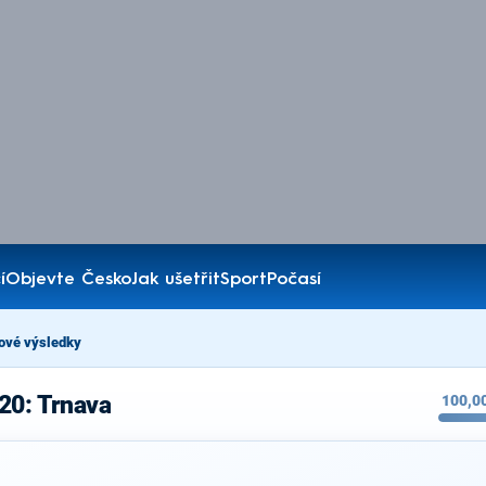
í
Objevte Česko
Jak ušetřit
Sport
Počasí
ové výsledky
20: Trnava
100,0