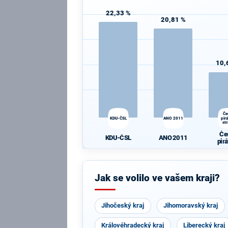
22,33 %
20,81 %
10,
Če
KDU-ČSL
ANO 2011
pir
st
Če
KDU-ČSL
ANO 2011
pir
st
Jak se volilo ve vašem kraji?
Jihočeský kraj
Jihomoravský kraj
Královéhradecký kraj
Liberecký kraj