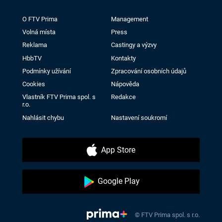
O FTV Prima
Management
Volná místa
Press
Reklama
Castingy a výzvy
HbbTV
Kontakty
Podmínky užívání
Zpracování osobních údajů
Cookies
Nápověda
Vlastník FTV Prima spol. s
Redakce
r.o.
Nahlásit chybu
Nastavení soukromí
App Store
Google Play
© FTV Prima spol. s r.o.