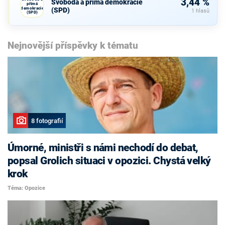
3,44 %
Svoboda a přímá demokracie
přímá
demokracie
(SPD)
1 hlasů
(SPD)
Nejnovější příspěvky k tématu
8 fotografií
Úmorné, ministři s námi nechodí do debat,
popsal Grolich situaci v opozici. Chystá velký
krok
Téma: Opozice