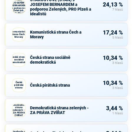
(STAN) s
JOSEFEM
24,13 %
JOSEFEM BERNARDEM a
BERNARDEM
a podporou
podporou Zelených, PRO Plzeň a
7 hlasů
Zelených,
Idealistů
PRO Plzeň a
Idealistů
17,24 %
Komunistická strana Čech a
Komunistická
strana Čech a
Moravy
Moravy
5 hlasů
10,34 %
Česká strana sociálně
Česká strana
sociálně
demokratická
demokratická
3 hlasů
10,34 %
Česká
Česká pirátská strana
pirátská
strana
3 hlasů
Demokratická
3,44 %
Demokratická strana zelených -
strana
zelených -
ZA PRÁVA ZVÍŘAT
ZA PRÁVA
1 hlasů
ZVÍŘAT
Svoboda a