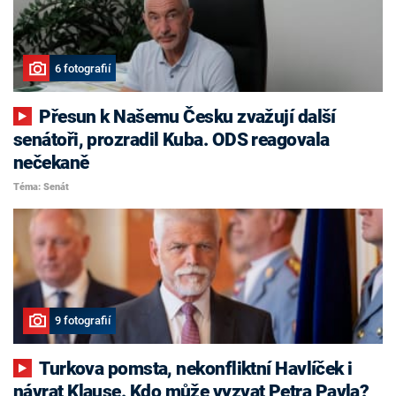
6 fotografií
Přesun k Našemu Česku zvažují další
senátoři, prozradil Kuba. ODS reagovala
nečekaně
Téma: Senát
9 fotografií
Turkova pomsta, nekonfliktní Havlíček i
návrat Klause. Kdo může vyzvat Petra Pavla?