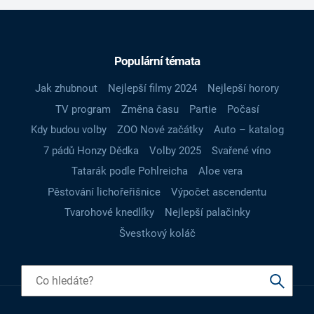
Populární témata
Jak zhubnout
Nejlepší filmy 2024
Nejlepší horory
TV program
Změna času
Partie
Počasí
Kdy budou volby
ZOO Nové začátky
Auto – katalog
7 pádů Honzy Dědka
Volby 2025
Svařené víno
Tatarák podle Pohlreicha
Aloe vera
Pěstování lichořeřišnice
Výpočet ascendentu
Tvarohové knedlíky
Nejlepší palačinky
Švestkový koláč