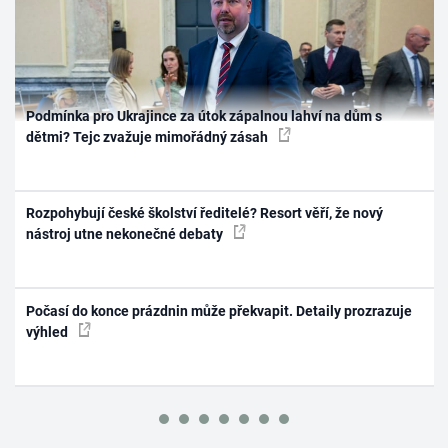
Podmínka pro Ukrajince za útok zápalnou lahví na dům s
dětmi? Tejc zvažuje mimořádný zásah
Rozpohybují české školství ředitelé? Resort věří, že nový
nástroj utne nekonečné debaty
Počasí do konce prázdnin může překvapit. Detaily prozrazuje
výhled