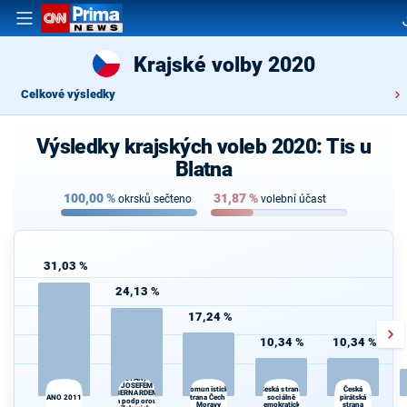
Krajské volby 2020
Celkové výsledky
Výsledky krajských voleb 2020: Tis u
Blatna
100,00
%
31,87
%
okrsků sečteno
volební účast
31,03 %
24,13 %
17,24 %
10,34 %
10,34 %
STAROSTOVÉ
(STAN) s
D
JOSEFEM
Česká strana
Komunistická
Česká
BERNARDEM
ANO 2011
strana Čech a
sociálně
pirátská
a podporou
Moravy
demokratická
strana