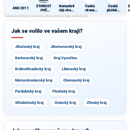
Zelených,
PRO Plzeň a
STAROST
Komunisti
Česká
Česká
D
Idealistů
ANO 2011
OVÉ
cká strana
strana
pirátská
c
(STAN) s
Čech a
sociálně
strana
z
JOSEFEM
Moravy
demokrati
BERNARD
cká
EM a
Jak se volilo ve vašem kraji?
podporou
Zelených,
PRO Plzeň
a Idealistů
Jihočeský kraj
Jihomoravský kraj
Karlovarský kraj
Kraj Vysočina
Královéhradecký kraj
Liberecký kraj
Moravskoslezský kraj
Olomoucký kraj
Pardubický kraj
Plzeňský kraj
Středočeský kraj
Ústecký kraj
Zlínský kraj