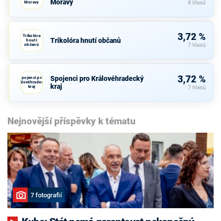
Moravy
Moravy
8 hlasů
3,72 %
Trikolóra
Trikolóra hnutí občanů
hnutí
občanů
7 hlasů
3,72 %
Spojenci pro Královéhradecký
Spojenci pro
Královéhradecký
kraj
kraj
7 hlasů
Nejnovější příspěvky k tématu
7 fotografií