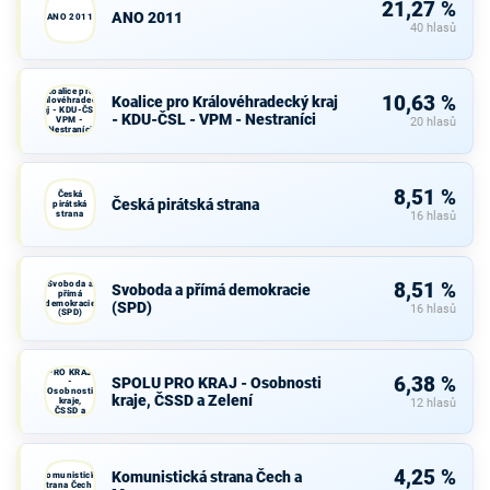
21,27 %
ANO 2011
ANO 2011
40 hlasů
Koalice pro
10,63 %
Koalice pro Královéhradecký kraj
Královéhradecký
kraj - KDU-ČSL -
- KDU-ČSL - VPM - Nestraníci
VPM -
20 hlasů
Nestraníci
8,51 %
Česká
Česká pirátská strana
pirátská
strana
16 hlasů
Svoboda a
8,51 %
Svoboda a přímá demokracie
přímá
demokracie
(SPD)
16 hlasů
(SPD)
SPOLU
PRO KRAJ
6,38 %
SPOLU PRO KRAJ - Osobnosti
-
Osobnosti
kraje, ČSSD a Zelení
kraje,
12 hlasů
ČSSD a
Zelení
4,25 %
Komunistická strana Čech a
Komunistická
strana Čech a