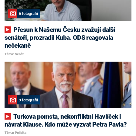
6 fotografií
Přesun k Našemu Česku zvažují další
senátoři, prozradil Kuba. ODS reagovala
nečekaně
Téma: Senát
9 fotografií
Turkova pomsta, nekonfliktní Havlíček i
návrat Klause. Kdo může vyzvat Petra Pavla?
Téma: Politika