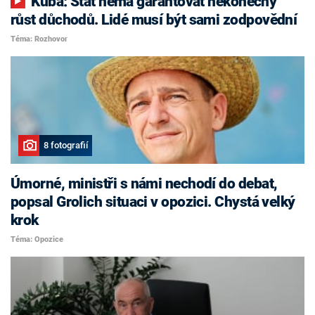
Kuba: Stát nemá garantovat nekonečný
růst důchodů. Lidé musí být sami zodpovědní
Téma: Rozhovor
8 fotografií
Úmorné, ministři s námi nechodí do debat,
popsal Grolich situaci v opozici. Chystá velký
krok
Téma: Opozice