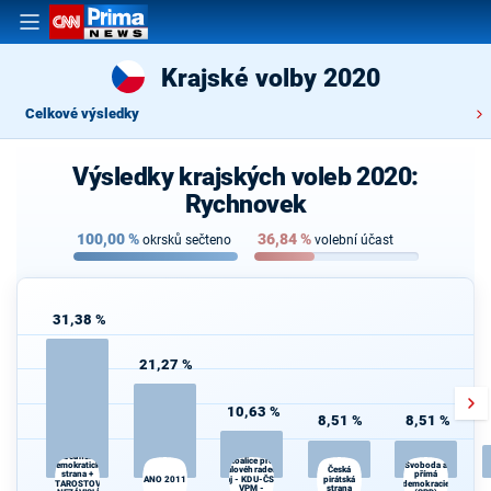
Krajské volby 2020
Celkové výsledky
Výsledky krajských voleb 2020:
Rychnovek
100,00
%
36,84
%
okrsků sečteno
volební účast
31,38 %
21,27 %
10,63 %
8,51 %
8,51 %
Občanská
Koalice pro
demokratická
Svoboda a
Česká
Královéhradecký
strana +
přímá
ANO 2011
kraj - KDU-ČSL -
pirátská
STAROSTOVÉ
demokracie
VPM -
strana