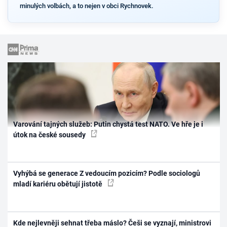
minulých volbách, a to nejen v obci Rychnovek.
Varování tajných služeb: Putin chystá test NATO. Ve hře je i
útok na české sousedy
Vyhýbá se generace Z vedoucím pozicím? Podle sociologů
mladí kariéru obětují jistotě
Kde nejlevněji sehnat třeba máslo? Češi se vyznají, ministrovi