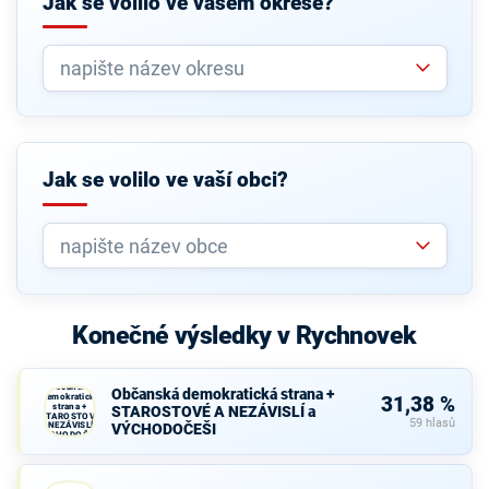
Jak se volilo ve vašem okrese?
Jak se volilo ve vaší obci?
Konečné výsledky v Rychnovek
Občanská
Občanská demokratická strana +
demokratická
31,38 %
strana +
STAROSTOVÉ A NEZÁVISLÍ a
STAROSTOVÉ
59 hlasů
A NEZÁVISLÍ a
VÝCHODOČEŠI
VÝCHODOČEŠI