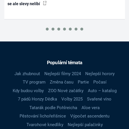
se ale slevy nelíbí
Populární témata
Jak zhubnout
Nejlepší filmy 2024
Nejlepší horory
TV program
Změna času
Partie
Počasí
Kdy budou volby
ZOO Nové začátky
Auto – katalog
7 pádů Honzy Dědka
Volby 2025
Svařené víno
Tatarák podle Pohlreicha
Aloe vera
Pěstování lichořeřišnice
Výpočet ascendentu
Tvarohové knedlíky
Nejlepší palačinky