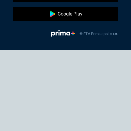
Google Play
© FTV Prima spol. s r.o.