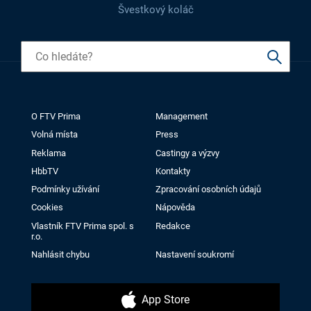
Švestkový koláč
O FTV Prima
Management
Volná místa
Press
Reklama
Castingy a výzvy
HbbTV
Kontakty
Podmínky užívání
Zpracování osobních údajů
Cookies
Nápověda
Vlastník FTV Prima spol. s
Redakce
r.o.
Nahlásit chybu
Nastavení soukromí
App Store