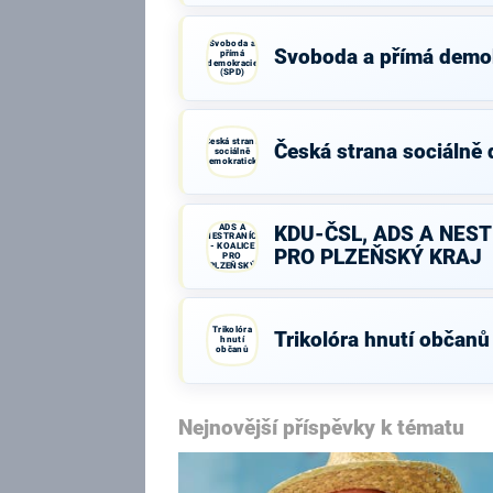
Svoboda a
Svoboda a přímá demo
přímá
demokracie
(SPD)
Česká strana
Česká strana sociálně
sociálně
demokratická
KDU-ČSL,
ADS A
KDU-ČSL, ADS A NEST
NESTRANÍCI
- KOALICE
PRO PLZEŇSKÝ KRAJ
PRO
PLZEŇSKÝ
KRAJ
Trikolóra
Trikolóra hnutí občanů
hnutí
občanů
Nejnovější příspěvky k tématu