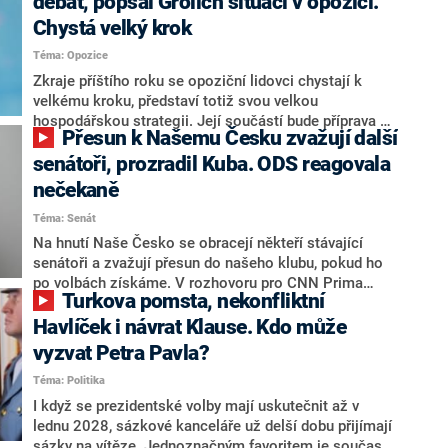
debat, popsal Grolich situaci v opozici.
Chystá velký krok
Téma: Opozice
Zkraje příštího roku se opoziční lidovci chystají k
velkému kroku, představí totiž svou velkou
hospodářskou strategii. Její součástí bude příprava na
Přesun k Našemu Česku zvažují další
stárnutí populace, řekl ve středu na setkání s novináři
nový předseda lidovců Jan Grolich. Ten zároveň v
senátoři, prozradil Kuba. ODS reagovala
senátních volbách kandiduje ve Vyškově. Popsal i
nečekaně
aktivitu opozice, o níž vládní strany nebo političtí
Téma: Senát
komentátoři mluví jako o slabé a v defenzivě. „Je to
úmorná práce upozorňovat na chyby vlády. Ministři s
Na hnutí Naše Česko se obracejí někteří stávající
námi navíc nechodí do debat. Chceme ale ukazovat
senátoři a zvažují přesun do našeho klubu, pokud ho
svoje témata,“ odpověděl Grolich na dotaz CNN Prima
po volbách získáme. V rozhovoru pro CNN Prima
Turkova pomsta, nekonfliktní
NEWS.
NEWS to řekl zakladatel hnutí a jihočeský hejtman
Martin Kuba. Konkrétní nebyl, ale získat by takto mohl
Havlíček i návrat Klause. Kdo může
například senátora Zdeňka Hrabu, který je dnes
vyzvat Petra Pavla?
součástí klubu ODS a TOP 09. Hraba to na dotaz
Téma: Politika
redakce nevyloučil. Předseda klubu senátorů ODS
Zdeněk Nytra redakci řekl, že počítá s odchodem
I když se prezidentské volby mají uskutečnit až v
některých senátorů z klubu a že Naše Česko není
lednu 2028, sázkové kanceláře už delší dobu přijímají
nepřítel, ale soupeř.
sázky na vítěze. Jednoznačným favoritem je současná