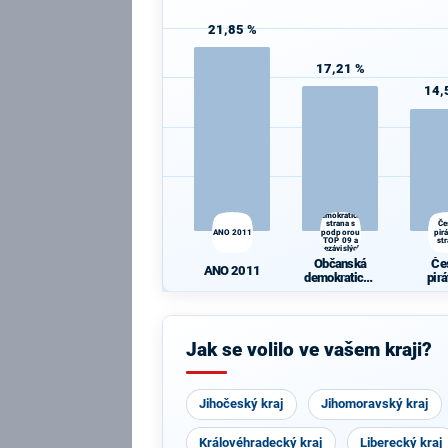
21,85 %
17,21 %
14,
Občanská
demokratická
strana s
Če
ANO 2011
podporou
pir
TOP 09 a
st
nezávislých
starostů
Občanská
Če
ANO 2011
demokratická
pir
strana s
st
podporou TOP
09 a
nezávislých
Jak se volilo ve vašem kraji?
starostů
Jihočeský kraj
Jihomoravský kraj
Královéhradecký kraj
Liberecký kraj