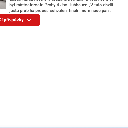
být místostarosta Prahy 4 Jan Hušbauer. „V tuto chvíli
ještě probíhá proces schválení finální nominace pana
Jana Hušbauera Výborem hnutí ANO,“ uvedl pro
ší příspěvky
redakci místopředseda pražského ANO Martin
Benkovič. O Hušbauerovi se spekulovalo jako o
náhradníkovi v čele pražské kandidátky poté, co
rezignoval po sérii nejasností v majetkových
přiznáních a pořizování bytů Ondřej Prokop. Zároveň
ale stále není jasné, kdo bude za ANO kandidovat ve
dvou ze tří pražských obvodů do horní komory
parlamentu. ANO má v Praze dlouhodobě horší
výsledky než ve zbytku republiky.