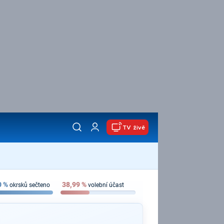
TV živě
0
%
38,99
%
okrsků sečteno
volební účast