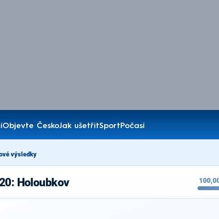
í
Objevte Česko
Jak ušetřit
Sport
Počasí
ové výsledky
020: Holoubkov
100,0