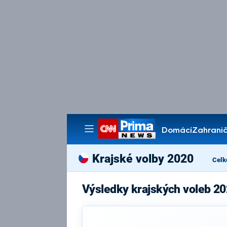
Domácí
Zahranič
Pořady
Krajské volby 2020
Celk
Výsledky krajských voleb 2