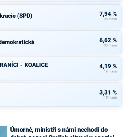
7,94 %
kracie (SPD)
36 hlasů
6,62 %
 demokratická
30 hlasů
RANÍCI - KOALICE
4,19 %
19 hlasů
3,31 %
15 hlasů
Úmorné, ministři s námi nechodí do