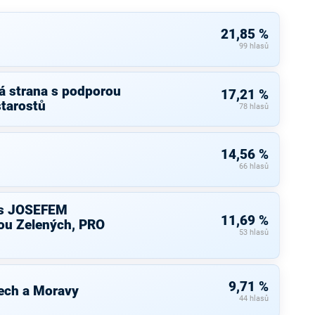
21,85 %
99 hlasů
á strana s podporou
17,21 %
starostů
78 hlasů
14,56 %
66 hlasů
s JOSEFEM
11,69 %
u Zelených, PRO
53 hlasů
9,71 %
ech a Moravy
44 hlasů