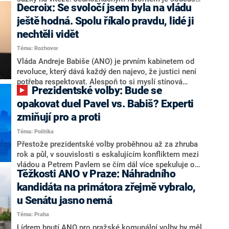
Decroix: Se svoločí jsem byla na vládu
hlava státu Petr Pavel. Daleko za ním pak bookmakeři
zmiňují dva výrazné politiky ANO, tedy premiéra
ještě hodná. Spolu říkalo pravdu, lidé ji
Andreje Babiše a ministra průmyslu Karla Havlíčka.
nechtěli vidět
Oblíbeným tipem samotných sázkařů je poslanec za
Téma: Rozhovor
Motoristy Filip Turek. Politolog Jan Kubáček nicméně
o případné kandidatuře kohokoliv ze zmíněné trojice
Vláda Andreje Babiše (ANO) je prvním kabinetem od
značně pochybuje. Podle něj současná koalice dosud
revoluce, který dává každý den najevo, že justici není
nemá osobu, která by Pavlovi mohla konkurovat.
potřeba respektovat. Alespoň to si myslí stínová
Prezidentské volby: Bude se
ministryně spravedlnosti ODS Eva Decroix. V
rozhovoru pro CNN Prima NEWS si nebrala servítky
opakovat duel Pavel vs. Babiš? Experti
ohledně politického výkonu svého nástupce Jeronýma
zmiňují pro a proti
Tejce (za ANO) či vládní zmocněnkyně pro lidská
Téma: Politika
práva Taťány Malé (ANO). Označením „svoloč“ na
adresu vlády prý byla ještě hodná. Decroix se také
Přestože prezidentské volby proběhnou až za zhruba
vrátila k volební porážce koalice Spolu či promluvila o
rok a půl, v souvislosti s eskalujícím konfliktem mezi
hnutí Naše Česko Martina Kuby.
vládou a Petrem Pavlem se čím dál více spekuluje o
Těžkosti ANO v Praze: Náhradního
tom, koho by do bitvy o Hrad mohla vyslat současná
koalice. Někteří političtí komentátoři znovu vytahují
kandidáta na primátora zřejmě vybralo,
jméno premiéra Andreje Babiše (ANO). Jak moc je
u Senátu jasno nemá
pravděpodobné, že se v prezidentských volbách 2028
Téma: Praha
bude znovu opakovat souboj z roku 2023?
Lídrem hnutí ANO pro pražské komunální volby by měl