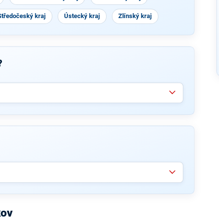
Středočeský kraj
Ústecký kraj
Zlínský kraj
?
kov