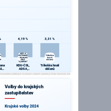
%
4,19 %
3,31 %
KDU-ČSL,
ADS A
ana
NESTRANÍCI
Trikolóra
- KOALICE
hnutí
cká
PRO
občanů
PLZEŇSKÝ
KRAJ
rana
KDU-ČSL,
Trikolóra hnutí
ně
ADS A
občanů
ická
NESTRANÍCI -
KOALICE PRO
PLZEŇSKÝ
KRAJ
Volby do krajských
zastupitelstev
Krajské volby 2024