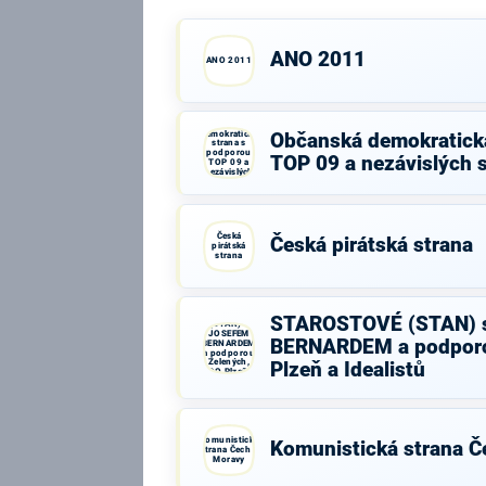
ANO 2011
ANO 2011
Občanská
demokratická
Občanská demokratick
strana s
podporou
TOP 09 a nezávislých 
TOP 09 a
nezávislých
starostů
Česká
Česká pirátská strana
pirátská
strana
STAROSTOVÉ
STAROSTOVÉ (STAN) 
(STAN) s
JOSEFEM
BERNARDEM a podporo
BERNARDEM
a podporou
Zelených,
Plzeň a Idealistů
PRO Plzeň a
Idealistů
Komunistická
Komunistická strana Č
strana Čech a
Moravy