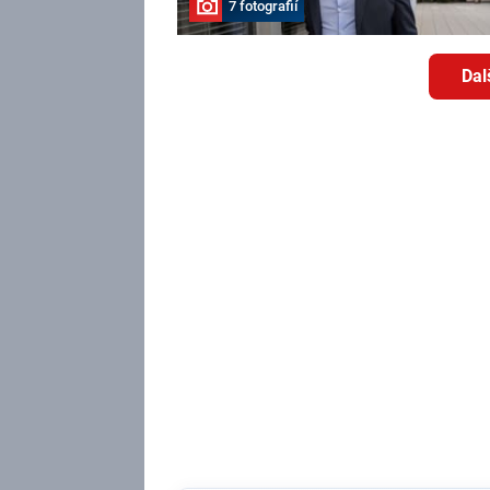
7 fotografií
Dal