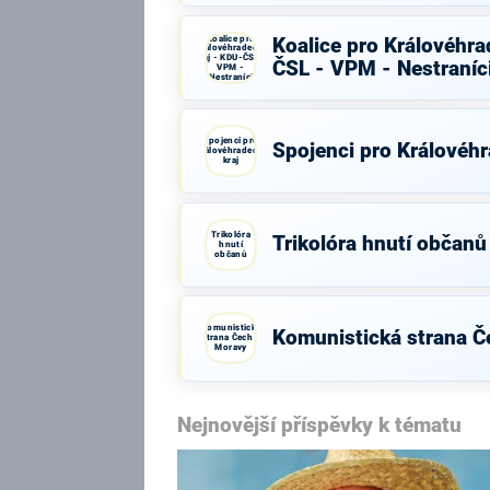
Koalice pro
Koalice pro Královéhra
Královéhradecký
kraj - KDU-ČSL -
ČSL - VPM - Nestraníc
VPM -
Nestraníci
Spojenci pro
Spojenci pro Královéhr
Královéhradecký
kraj
Trikolóra
Trikolóra hnutí občanů
hnutí
občanů
Komunistická
Komunistická strana Č
strana Čech a
Moravy
Nejnovější příspěvky k tématu