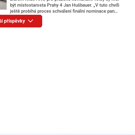
být místostarosta Prahy 4 Jan Hušbauer. „V tuto chvíli
ještě probíhá proces schválení finální nominace pana
Jana Hušbauera Výborem hnutí ANO,“ uvedl pro
ší příspěvky
redakci místopředseda pražského ANO Martin
Benkovič. O Hušbauerovi se spekulovalo jako o
náhradníkovi v čele pražské kandidátky poté, co
rezignoval po sérii nejasností v majetkových
přiznáních a pořizování bytů Ondřej Prokop. Zároveň
ale stále není jasné, kdo bude za ANO kandidovat ve
dvou ze tří pražských obvodů do horní komory
parlamentu. ANO má v Praze dlouhodobě horší
výsledky než ve zbytku republiky.