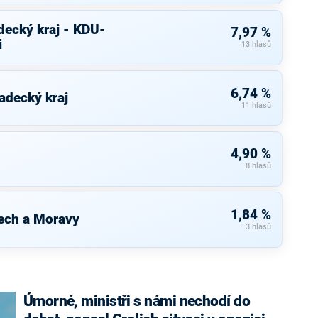
decký kraj - KDU-
7,97 %
i
13 hlasů
6,74 %
adecký kraj
11 hlasů
4,90 %
8 hlasů
1,84 %
ech a Moravy
3 hlasů
Úmorné, ministři s námi nechodí do