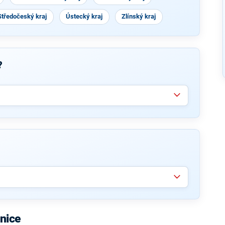
Středočeský kraj
Ústecký kraj
Zlínský kraj
?
nice