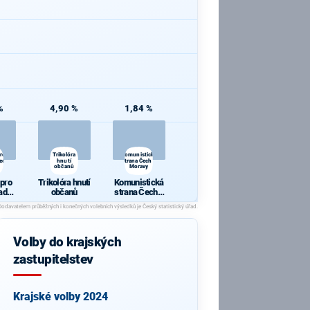
%
4,90 %
1,84 %
pro
Trikolóra
Komunistická
ecký
hnutí
strana Čech a
občanů
Moravy
 pro
Trikolóra hnutí
Komunistická
adec
občanů
strana Čech a
j
Moravy
Volby do krajských
zastupitelstev
Krajské volby 2024