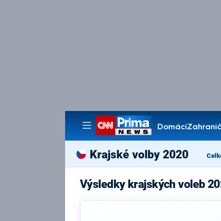
Domácí
Zahranič
Pořady
Krajské volby 2020
Celk
Výsledky krajských voleb 2