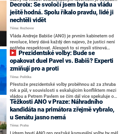
Decroix: Se svoločí jsem byla na vládu
hlava státu Petr Pavel. Daleko za ním pak bookmakeři
zmiňují dva výrazné politiky ANO, tedy premiéra
ještě hodná. Spolu říkalo pravdu, lidé ji
Andreje Babiše a ministra průmyslu Karla Havlíčka.
nechtěli vidět
Oblíbeným tipem samotných sázkařů je poslanec za
Téma: Rozhovor
Motoristy Filip Turek. Politolog Jan Kubáček nicméně
o případné kandidatuře kohokoliv ze zmíněné trojice
Vláda Andreje Babiše (ANO) je prvním kabinetem od
značně pochybuje. Podle něj současná koalice dosud
revoluce, který dává každý den najevo, že justici není
nemá osobu, která by Pavlovi mohla konkurovat.
potřeba respektovat. Alespoň to si myslí stínová
Prezidentské volby: Bude se
ministryně spravedlnosti ODS Eva Decroix. V
rozhovoru pro CNN Prima NEWS si nebrala servítky
opakovat duel Pavel vs. Babiš? Experti
ohledně politického výkonu svého nástupce Jeronýma
zmiňují pro a proti
Tejce (za ANO) či vládní zmocněnkyně pro lidská
Téma: Politika
práva Taťány Malé (ANO). Označením „svoloč“ na
adresu vlády prý byla ještě hodná. Decroix se také
Přestože prezidentské volby proběhnou až za zhruba
vrátila k volební porážce koalice Spolu či promluvila o
rok a půl, v souvislosti s eskalujícím konfliktem mezi
hnutí Naše Česko Martina Kuby.
vládou a Petrem Pavlem se čím dál více spekuluje o
Těžkosti ANO v Praze: Náhradního
tom, koho by do bitvy o Hrad mohla vyslat současná
koalice. Někteří političtí komentátoři znovu vytahují
kandidáta na primátora zřejmě vybralo,
jméno premiéra Andreje Babiše (ANO). Jak moc je
u Senátu jasno nemá
pravděpodobné, že se v prezidentských volbách 2028
Téma: Praha
bude znovu opakovat souboj z roku 2023?
Lídrem hnutí ANO pro pražské komunální volby by měl