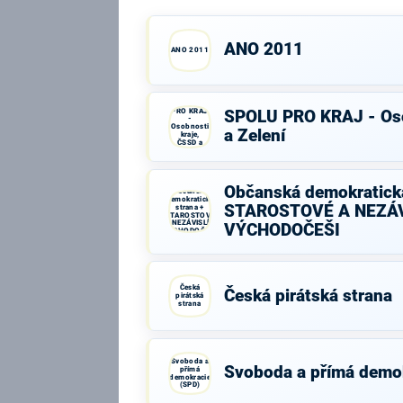
ANO 2011
ANO 2011
SPOLU
PRO KRAJ
SPOLU PRO KRAJ - Oso
-
Osobnosti
a Zelení
kraje,
ČSSD a
Zelení
Občanská demokratická
Občanská
demokratická
STAROSTOVÉ A NEZÁV
strana +
STAROSTOVÉ
A NEZÁVISLÍ a
VÝCHODOČEŠI
VÝCHODOČEŠI
Česká
Česká pirátská strana
pirátská
strana
Svoboda a
Svoboda a přímá demo
přímá
demokracie
(SPD)