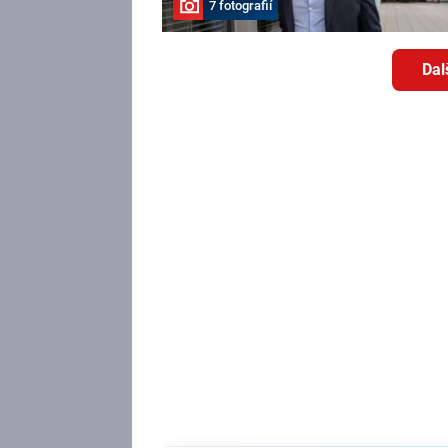
7 fotografií
Dal