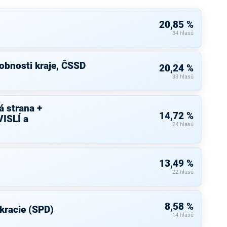
20,85 %
34 hlasů
bnosti kraje, ČSSD
20,24 %
33 hlasů
 strana +
14,72 %
ISLÍ a
24 hlasů
13,49 %
22 hlasů
8,58 %
kracie (SPD)
14 hlasů