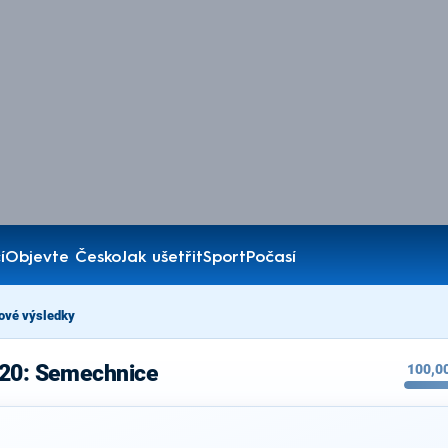
í
Objevte Česko
Jak ušetřit
Sport
Počasí
ové výsledky
020: Semechnice
100,0