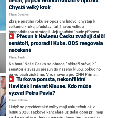
debat, popsal Grolich situaci v opozici.
Chystá velký krok
Téma: Opozice
Zkraje příštího roku se opoziční lidovci chystají k
velkému kroku, představí totiž svou velkou
hospodářskou strategii. Její součástí bude příprava na
Přesun k Našemu Česku zvažují další
stárnutí populace, řekl ve středu na setkání s novináři
nový předseda lidovců Jan Grolich. Ten zároveň v
senátoři, prozradil Kuba. ODS reagovala
senátních volbách kandiduje ve Vyškově. Popsal i
nečekaně
aktivitu opozice, o níž vládní strany nebo političtí
Téma: Senát
komentátoři mluví jako o slabé a v defenzivě. „Je to
úmorná práce upozorňovat na chyby vlády. Ministři s
Na hnutí Naše Česko se obracejí někteří stávající
námi navíc nechodí do debat. Chceme ale ukazovat
senátoři a zvažují přesun do našeho klubu, pokud ho
svoje témata,“ odpověděl Grolich na dotaz CNN Prima
po volbách získáme. V rozhovoru pro CNN Prima
Turkova pomsta, nekonfliktní
NEWS.
NEWS to řekl zakladatel hnutí a jihočeský hejtman
Martin Kuba. Konkrétní nebyl, ale získat by takto mohl
Havlíček i návrat Klause. Kdo může
například senátora Zdeňka Hrabu, který je dnes
vyzvat Petra Pavla?
součástí klubu ODS a TOP 09. Hraba to na dotaz
Téma: Politika
redakce nevyloučil. Předseda klubu senátorů ODS
Zdeněk Nytra redakci řekl, že počítá s odchodem
I když se prezidentské volby mají uskutečnit až v
některých senátorů z klubu a že Naše Česko není
lednu 2028, sázkové kanceláře už delší dobu přijímají
nepřítel, ale soupeř.
sázky na vítěze. Jednoznačným favoritem je současná