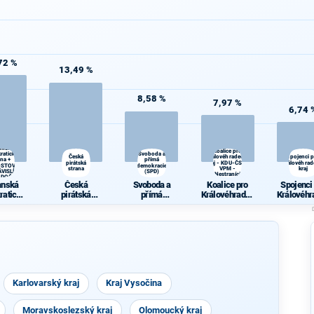
72 %
13,49 %
8,58 %
7,97 %
6,74 
anská
Koalice pro
ratická
Svoboda a
Česká
Královéhradecký
Spojenci 
ana +
přímá
pirátská
kraj - KDU-ČSL -
Královéhrad
OSTOVÉ
demokracie
strana
VPM -
kraj
VISLÍ a
(SPD)
Nestraníci
DOČEŠI
anská
Česká
Svoboda a
Koalice pro
Spojenci
ratická
pirátská
přímá
Královéhradec
Královéhr
ana +
strana
demokracie
ký kraj - KDU-
ký kra
OSTOVÉ
(SPD)
ČSL - VPM -
ÁVISLÍ
Nestraníci
a
ODOČE
ŠI
Karlovarský kraj
Kraj Vysočina
Moravskoslezský kraj
Olomoucký kraj