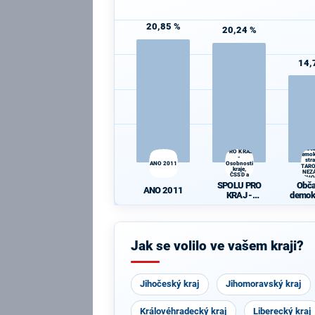
20,85 %
20,24 %
14,
SPOLU
Obč
PRO KRAJ
demok
-
str
ANO 2011
Osobnosti
STAR
kraje,
A NEZÁ
ČSSD a
VÝCHO
Zelení
SPOLU PRO
Obč
ANO 2011
KRAJ -
demok
Osobnosti
str
kraje, ČSSD a
STAR
Zelení
A NEZ
Jak se volilo ve vašem kraji?
VÝCH
Jihočeský kraj
Jihomoravský kraj
Královéhradecký kraj
Liberecký kraj