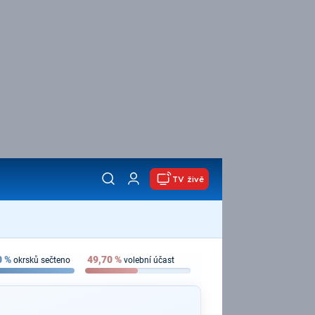
TV živě
0
%
49,70
%
okrsků sečteno
volební účast