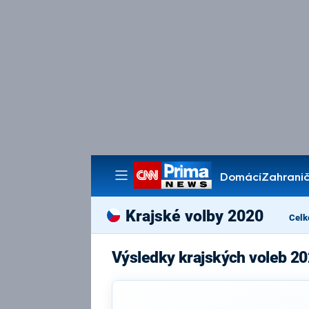
Domácí
Zahranič
Pořady
Krajské volby 2020
Celk
Výsledky krajských voleb 2