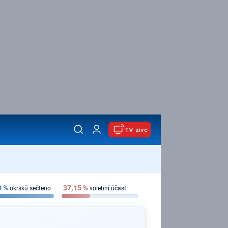
TV živě
0
%
37,15
%
okrsků sečteno
volební účast