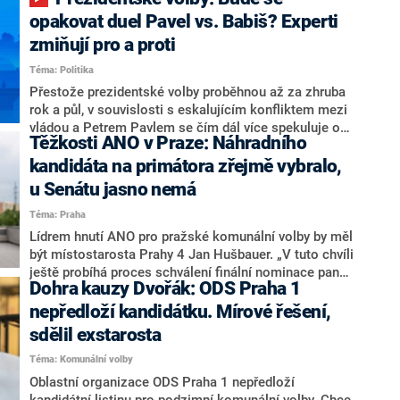
ministryně spravedlnosti ODS Eva Decroix. V
rozhovoru pro CNN Prima NEWS si nebrala servítky
opakovat duel Pavel vs. Babiš? Experti
ohledně politického výkonu svého nástupce Jeronýma
zmiňují pro a proti
Tejce (za ANO) či vládní zmocněnkyně pro lidská
Téma: Politika
práva Taťány Malé (ANO). Označením „svoloč“ na
adresu vlády prý byla ještě hodná. Decroix se také
Přestože prezidentské volby proběhnou až za zhruba
vrátila k volební porážce koalice Spolu či promluvila o
rok a půl, v souvislosti s eskalujícím konfliktem mezi
hnutí Naše Česko Martina Kuby.
vládou a Petrem Pavlem se čím dál více spekuluje o
Těžkosti ANO v Praze: Náhradního
tom, koho by do bitvy o Hrad mohla vyslat současná
koalice. Někteří političtí komentátoři znovu vytahují
kandidáta na primátora zřejmě vybralo,
jméno premiéra Andreje Babiše (ANO). Jak moc je
u Senátu jasno nemá
pravděpodobné, že se v prezidentských volbách 2028
Téma: Praha
bude znovu opakovat souboj z roku 2023?
Lídrem hnutí ANO pro pražské komunální volby by měl
být místostarosta Prahy 4 Jan Hušbauer. „V tuto chvíli
ještě probíhá proces schválení finální nominace pana
Dohra kauzy Dvořák: ODS Praha 1
Jana Hušbauera Výborem hnutí ANO,“ uvedl pro
redakci místopředseda pražského ANO Martin
nepředloží kandidátku. Mírové řešení,
Benkovič. O Hušbauerovi se spekulovalo jako o
sdělil exstarosta
náhradníkovi v čele pražské kandidátky poté, co
Téma: Komunální volby
rezignoval po sérii nejasností v majetkových
přiznáních a pořizování bytů Ondřej Prokop. Zároveň
Oblastní organizace ODS Praha 1 nepředloží
ale stále není jasné, kdo bude za ANO kandidovat ve
kandidátní listinu pro podzimní komunální volby. Chce