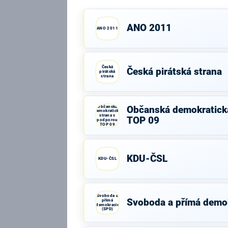
ANO 2011
ANO 2011
Česká
Česká pirátská strana
pirátská
strana
Občanská
Občanská demokratick
demokratická
strana s
TOP 09
podporou
TOP 09
KDU-ČSL
KDU-ČSL
Svoboda a
Svoboda a přímá demo
přímá
demokracie
(SPD)