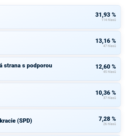
31,93 %
114 hlasů
13,16 %
47 hlasů
á strana s podporou
12,60 %
45 hlasů
10,36 %
37 hlasů
7,28 %
kracie (SPD)
26 hlasů