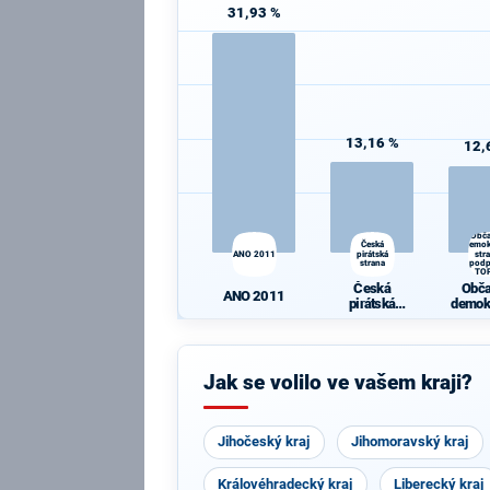
31,93 %
13,16 %
12,
Obč
Česká
demok
ANO 2011
pirátská
str
strana
pod
TO
Česká
Obč
ANO 2011
pirátská
demok
strana
str
podpo
Jak se volilo ve vašem kraji?
Jihočeský kraj
Jihomoravský kraj
Královéhradecký kraj
Liberecký kraj