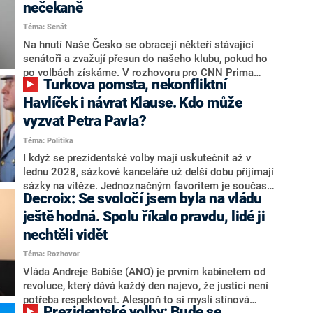
nečekaně
Téma: Senát
Na hnutí Naše Česko se obracejí někteří stávající
senátoři a zvažují přesun do našeho klubu, pokud ho
po volbách získáme. V rozhovoru pro CNN Prima
Turkova pomsta, nekonfliktní
NEWS to řekl zakladatel hnutí a jihočeský hejtman
Martin Kuba. Konkrétní nebyl, ale získat by takto mohl
Havlíček i návrat Klause. Kdo může
například senátora Zdeňka Hrabu, který je dnes
vyzvat Petra Pavla?
součástí klubu ODS a TOP 09. Hraba to na dotaz
Téma: Politika
redakce nevyloučil. Předseda klubu senátorů ODS
Zdeněk Nytra redakci řekl, že počítá s odchodem
I když se prezidentské volby mají uskutečnit až v
některých senátorů z klubu a že Naše Česko není
lednu 2028, sázkové kanceláře už delší dobu přijímají
nepřítel, ale soupeř.
sázky na vítěze. Jednoznačným favoritem je současná
Decroix: Se svoločí jsem byla na vládu
hlava státu Petr Pavel. Daleko za ním pak bookmakeři
zmiňují dva výrazné politiky ANO, tedy premiéra
ještě hodná. Spolu říkalo pravdu, lidé ji
Andreje Babiše a ministra průmyslu Karla Havlíčka.
nechtěli vidět
Oblíbeným tipem samotných sázkařů je poslanec za
Téma: Rozhovor
Motoristy Filip Turek. Politolog Jan Kubáček nicméně
o případné kandidatuře kohokoliv ze zmíněné trojice
Vláda Andreje Babiše (ANO) je prvním kabinetem od
značně pochybuje. Podle něj současná koalice dosud
revoluce, který dává každý den najevo, že justici není
nemá osobu, která by Pavlovi mohla konkurovat.
potřeba respektovat. Alespoň to si myslí stínová
Prezidentské volby: Bude se