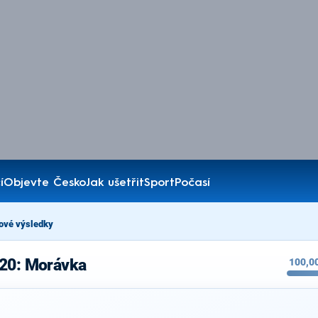
í
Objevte Česko
Jak ušetřit
Sport
Počasí
ové výsledky
020: Morávka
100,0