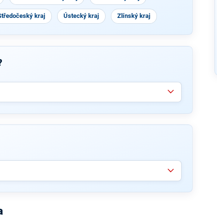
Středočeský kraj
Ústecký kraj
Zlínský kraj
?
a