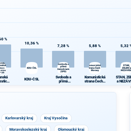
60 %
10,36 %
7,28 %
5,88 %
5,32 
anská
Svoboda a
ratická
Komunistická
STAN,
přímá
ana s
KDU-ČSL
strana Čech a
ZELENÍ 
demokracie
porou
Moravy
NEZÁVISL
(SPD)
P 09
anská
Svoboda a
Komunistická
STAN, ZE
KDU-ČSL
ratická
přímá
strana Čech a
a NEZÁVI
ana s
demokracie
Moravy
rou TOP
(SPD)
09
Karlovarský kraj
Kraj Vysočina
Moravskoslezský kraj
Olomoucký kraj