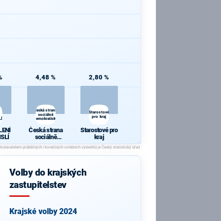
%
4,48 %
2,80 %
Česká strana
Starostové
a
sociálně
pro kraj
Í
demokratická
LENÍ
Česká strana
Starostové pro
SLÍ
sociálně
kraj
demokratická
Volby do krajských
zastupitelstev
Krajské volby 2024