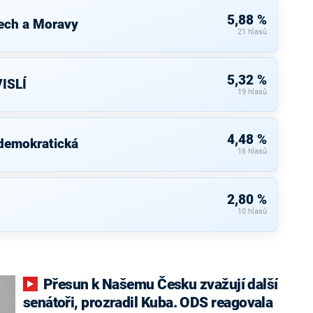
5,88 %
ech a Moravy
21 hlasů
5,32 %
ISLÍ
19 hlasů
4,48 %
 demokratická
16 hlasů
2,80 %
10 hlasů
Přesun k Našemu Česku zvažují další
senátoři, prozradil Kuba. ODS reagovala