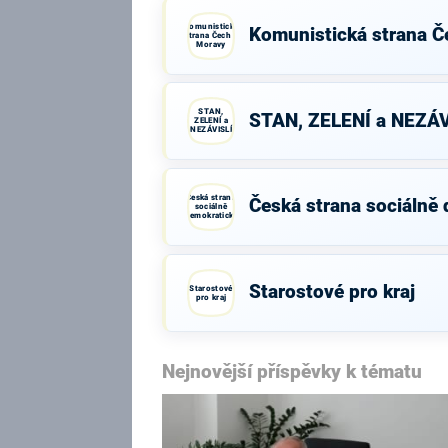
Komunistická
Komunistická strana Č
strana Čech a
Moravy
STAN,
STAN, ZELENÍ a NEZÁV
ZELENÍ a
NEZÁVISLÍ
Česká strana
Česká strana sociálně
sociálně
demokratická
Starostové pro kraj
Starostové
pro kraj
Nejnovější příspěvky k tématu