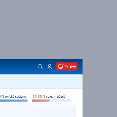
TV živě
0
%
46,30
%
okrsků sečteno
volební účast