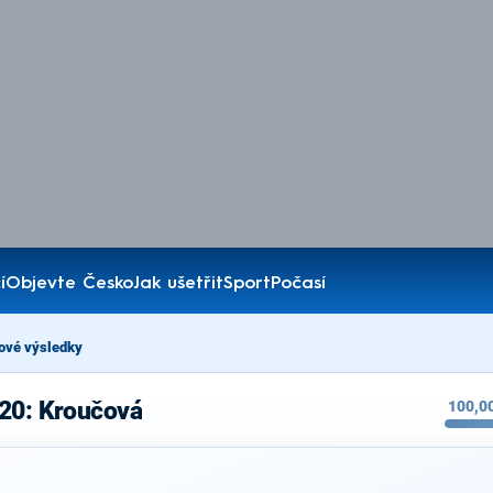
í
Objevte Česko
Jak ušetřit
Sport
Počasí
ové výsledky
020: Kroučová
100,0