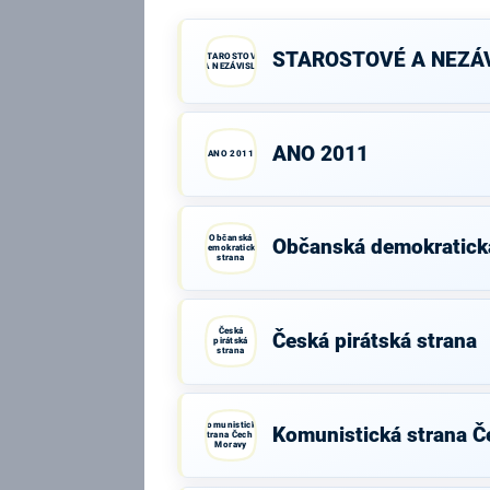
STAROSTOVÉ A NEZÁV
STAROSTOVÉ
A NEZÁVISLÍ
ANO 2011
ANO 2011
Občanská
Občanská demokratick
demokratická
strana
Česká
Česká pirátská strana
pirátská
strana
Komunistická
Komunistická strana Č
strana Čech a
Moravy