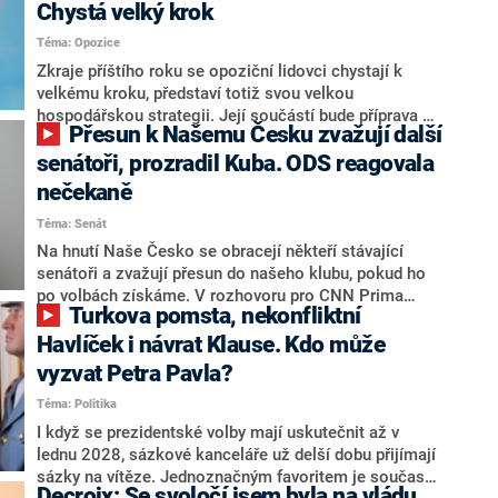
Chystá velký krok
Téma: Opozice
Zkraje příštího roku se opoziční lidovci chystají k
velkému kroku, představí totiž svou velkou
hospodářskou strategii. Její součástí bude příprava na
Přesun k Našemu Česku zvažují další
stárnutí populace, řekl ve středu na setkání s novináři
nový předseda lidovců Jan Grolich. Ten zároveň v
senátoři, prozradil Kuba. ODS reagovala
senátních volbách kandiduje ve Vyškově. Popsal i
nečekaně
aktivitu opozice, o níž vládní strany nebo političtí
Téma: Senát
komentátoři mluví jako o slabé a v defenzivě. „Je to
úmorná práce upozorňovat na chyby vlády. Ministři s
Na hnutí Naše Česko se obracejí někteří stávající
námi navíc nechodí do debat. Chceme ale ukazovat
senátoři a zvažují přesun do našeho klubu, pokud ho
svoje témata,“ odpověděl Grolich na dotaz CNN Prima
po volbách získáme. V rozhovoru pro CNN Prima
Turkova pomsta, nekonfliktní
NEWS.
NEWS to řekl zakladatel hnutí a jihočeský hejtman
Martin Kuba. Konkrétní nebyl, ale získat by takto mohl
Havlíček i návrat Klause. Kdo může
například senátora Zdeňka Hrabu, který je dnes
vyzvat Petra Pavla?
součástí klubu ODS a TOP 09. Hraba to na dotaz
Téma: Politika
redakce nevyloučil. Předseda klubu senátorů ODS
Zdeněk Nytra redakci řekl, že počítá s odchodem
I když se prezidentské volby mají uskutečnit až v
některých senátorů z klubu a že Naše Česko není
lednu 2028, sázkové kanceláře už delší dobu přijímají
nepřítel, ale soupeř.
sázky na vítěze. Jednoznačným favoritem je současná
Decroix: Se svoločí jsem byla na vládu