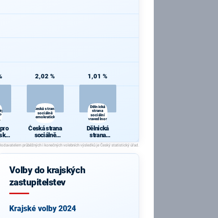
%
2,02 %
1,01 %
i
Dělnická
Česká strana
ký
strana
sociálně
P
sociální
demokratická
,
spravedlnosti
 pro
Česká strana
Dělnická
ský
sociálně
strana
P 09,
demokratická
sociální
lení
spravedlnosti
Volby do krajských
zastupitelstev
Krajské volby 2024