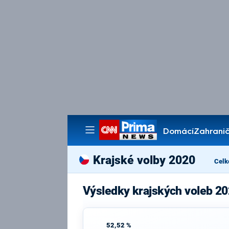
Domácí
Zahranič
Pořady
Krajské volby 2020
Celk
Výsledky krajských voleb 2
52,52 %