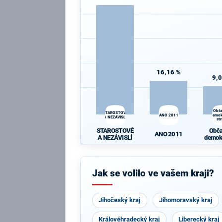
16,16 %
9,
Obč
STAROSTOVÉ
ANO 2011
demok
A NEZÁVISLÍ
st
STAROSTOVÉ
Obč
ANO 2011
A NEZÁVISLÍ
demok
st
Jak se volilo ve vašem kraji?
Jihočeský kraj
Jihomoravský kraj
Královéhradecký kraj
Liberecký kraj