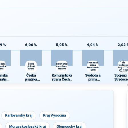
09 %
6,06 %
5,05 %
4,04 %
2,02 
Spojenc
Svoboda a
pro
anská
Česká
Komunistická
přímá
Středočes
ratická
pirátská
strana Čech a
demokracie
kraj - TO
rana
strana
Moravy
(SPD)
09, Hlas
Zelení
anská
Česká
Komunistická
Svoboda a
Spojenci
ratická
pirátská
strana Čech a
přímá
Středoče
rana
strana
Moravy
demokracie
kraj - TO
(SPD)
Hlas, Ze
Karlovarský kraj
Kraj Vysočina
Moravskoslezský kraj
Olomoucký kraj