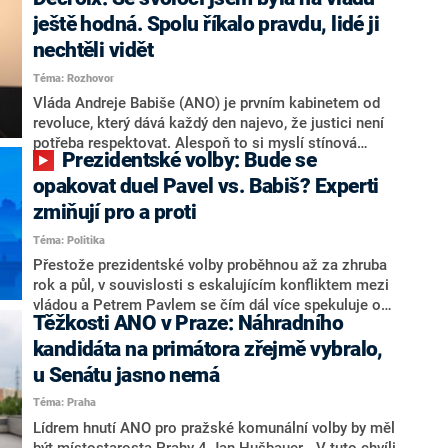
hlava státu Petr Pavel. Daleko za ním pak bookmakeři
zmiňují dva výrazné politiky ANO, tedy premiéra
ještě hodná. Spolu říkalo pravdu, lidé ji
Andreje Babiše a ministra průmyslu Karla Havlíčka.
nechtěli vidět
Oblíbeným tipem samotných sázkařů je poslanec za
Téma: Rozhovor
Motoristy Filip Turek. Politolog Jan Kubáček nicméně
o případné kandidatuře kohokoliv ze zmíněné trojice
Vláda Andreje Babiše (ANO) je prvním kabinetem od
značně pochybuje. Podle něj současná koalice dosud
revoluce, který dává každý den najevo, že justici není
nemá osobu, která by Pavlovi mohla konkurovat.
potřeba respektovat. Alespoň to si myslí stínová
Prezidentské volby: Bude se
ministryně spravedlnosti ODS Eva Decroix. V
rozhovoru pro CNN Prima NEWS si nebrala servítky
opakovat duel Pavel vs. Babiš? Experti
ohledně politického výkonu svého nástupce Jeronýma
zmiňují pro a proti
Tejce (za ANO) či vládní zmocněnkyně pro lidská
Téma: Politika
práva Taťány Malé (ANO). Označením „svoloč“ na
adresu vlády prý byla ještě hodná. Decroix se také
Přestože prezidentské volby proběhnou až za zhruba
vrátila k volební porážce koalice Spolu či promluvila o
rok a půl, v souvislosti s eskalujícím konfliktem mezi
hnutí Naše Česko Martina Kuby.
vládou a Petrem Pavlem se čím dál více spekuluje o
Těžkosti ANO v Praze: Náhradního
tom, koho by do bitvy o Hrad mohla vyslat současná
koalice. Někteří političtí komentátoři znovu vytahují
kandidáta na primátora zřejmě vybralo,
jméno premiéra Andreje Babiše (ANO). Jak moc je
u Senátu jasno nemá
pravděpodobné, že se v prezidentských volbách 2028
Téma: Praha
bude znovu opakovat souboj z roku 2023?
Lídrem hnutí ANO pro pražské komunální volby by měl
být místostarosta Prahy 4 Jan Hušbauer. „V tuto chvíli