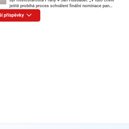
ještě probíhá proces schválení finální nominace pana
Jana Hušbauera Výborem hnutí ANO,“ uvedl pro
ší příspěvky
redakci místopředseda pražského ANO Martin
Benkovič. O Hušbauerovi se spekulovalo jako o
náhradníkovi v čele pražské kandidátky poté, co
rezignoval po sérii nejasností v majetkových
přiznáních a pořizování bytů Ondřej Prokop. Zároveň
ale stále není jasné, kdo bude za ANO kandidovat ve
dvou ze tří pražských obvodů do horní komory
parlamentu. ANO má v Praze dlouhodobě horší
výsledky než ve zbytku republiky.