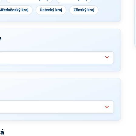
Středočeský kraj
Ústecký kraj
Zlínský kraj
?
vá