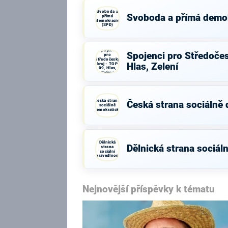
Svoboda a
Svoboda a přímá demo
přímá
demokracie
(SPD)
Spojenci
Spojenci pro Středočes
pro
Středočeský
kraj - TOP
Hlas, Zelení
09, Hlas,
Zelení
Česká strana
Česká strana sociálně
sociálně
demokratická
Dělnická
Dělnická strana sociáln
strana
sociální
spravedlnosti
Nejnovější příspěvky k tématu