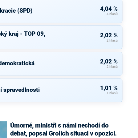
4,04 %
kracie (SPD)
4 hlasů
ký kraj - TOP 09,
2,02 %
2 hlasů
2,02 %
 demokratická
2 hlasů
1,01 %
í spravedlnosti
1 hlasů
Úmorné, ministři s námi nechodí do
debat, popsal Grolich situaci v opozici.