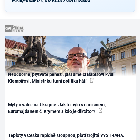
minulých volbách, a to nejen v obci Bukovice.
Neodborné, plýtváte penězi, píší umělci Babišovi kvůli
Klempířovi. Ministr kulturní politiku hájí
Mýty o válce na Ukrajině: Jak to bylo s nacismem,
Euromajdanem či Krymem a kdo je diktátor?
Teploty v Česku rapidně stoupnou, platí trojitá VÝSTRAHA.