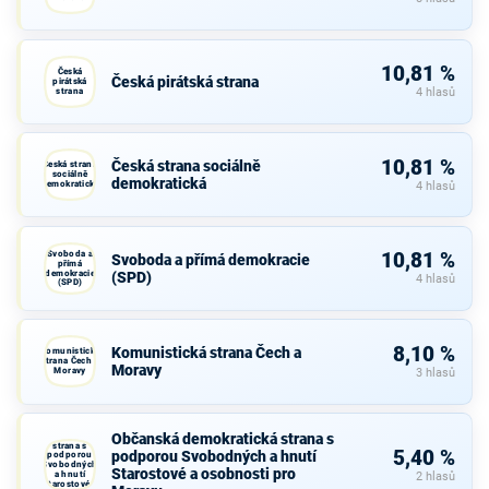
10,81 %
Česká
Česká pirátská strana
pirátská
strana
4 hlasů
10,81 %
Česká strana sociálně
Česká strana
sociálně
demokratická
demokratická
4 hlasů
Svoboda a
10,81 %
Svoboda a přímá demokracie
přímá
demokracie
(SPD)
4 hlasů
(SPD)
8,10 %
Komunistická strana Čech a
Komunistická
strana Čech a
Moravy
Moravy
3 hlasů
Občanská
Občanská demokratická strana s
demokratická
strana s
5,40 %
podporou Svobodných a hnutí
podporou
Svobodných
Starostové a osobnosti pro
a hnutí
2 hlasů
Starostové a