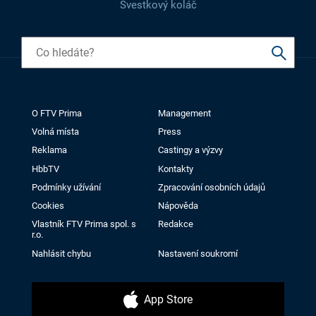
Švestkový koláč
O FTV Prima
Management
Volná místa
Press
Reklama
Castingy a výzvy
HbbTV
Kontakty
Podmínky užívání
Zpracování osobních údajů
Cookies
Nápověda
Vlastník FTV Prima spol. s
Redakce
r.o.
Nahlásit chybu
Nastavení soukromí
App Store