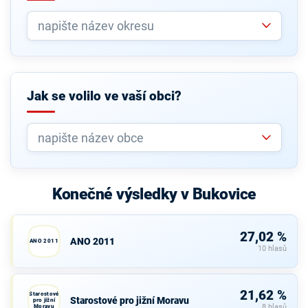
Jak se volilo ve vaší obci?
Konečné výsledky v Bukovice
27,02 %
ANO 2011
ANO 2011
10 hlasů
21,62 %
Starostové
Starostové pro jižní Moravu
pro jižní
Moravu
8 hlasů