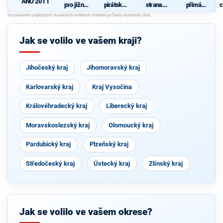
ANO 2011
pro jižní
pirátská
strana
přímá
c
Moravu
strana
sociálně
demokraci
demokrati
e (SPD)
cká
Jak se volilo ve vašem kraji?
Jihočeský kraj
Jihomoravský kraj
Karlovarský kraj
Kraj Vysočina
Královéhradecký kraj
Liberecký kraj
Moravskoslezský kraj
Olomoucký kraj
Pardubický kraj
Plzeňský kraj
Středočeský kraj
Ústecký kraj
Zlínský kraj
Jak se volilo ve vašem okrese?