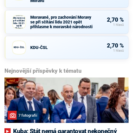
Moravu
osobnosti
pro Moravu
Moravané,
pro
zachování
Moravané, pro zachování Moravy
Moravy se
2,70 %
při sčítání
se při sčítání lidu 2021 opět
lidu 2021
1 hlasů
opět
přihlasme k moravské národnosti
přihlasme
k moravské
národnosti
2,70 %
KDU-ČSL
KDU-ČSL
1 hlasů
Nejnovější příspěvky k tématu
7 fotografií
Kuba: Stát nemá garantovat nekonečný