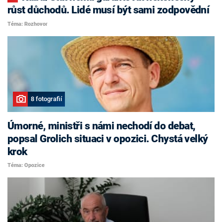
růst důchodů. Lidé musí být sami zodpovědní
Téma: Rozhovor
8 fotografií
Úmorné, ministři s námi nechodí do debat,
popsal Grolich situaci v opozici. Chystá velký
krok
Téma: Opozice