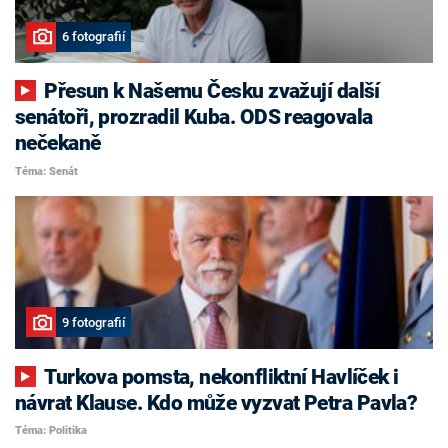
6 fotografií
Přesun k Našemu Česku zvažují další
senátoři, prozradil Kuba. ODS reagovala
nečekaně
Téma: Senát
9 fotografií
Turkova pomsta, nekonfliktní Havlíček i
návrat Klause. Kdo může vyzvat Petra Pavla?
Téma: Politika