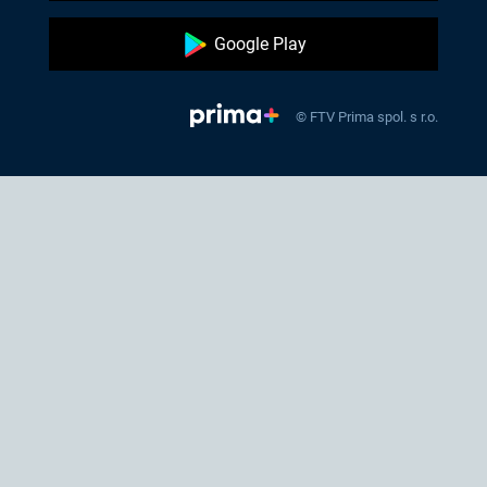
Google Play
© FTV Prima spol. s r.o.