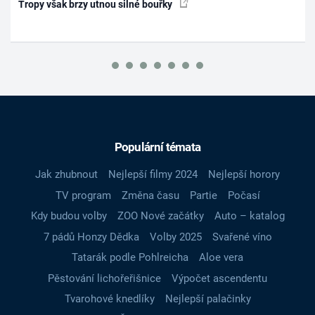
Tropy však brzy utnou silné bouřky
Populární témata
Jak zhubnout
Nejlepší filmy 2024
Nejlepší horory
TV program
Změna času
Partie
Počasí
Kdy budou volby
ZOO Nové začátky
Auto – katalog
7 pádů Honzy Dědka
Volby 2025
Svařené víno
Tatarák podle Pohlreicha
Aloe vera
Pěstování lichořeřišnice
Výpočet ascendentu
Tvarohové knedlíky
Nejlepší palačinky