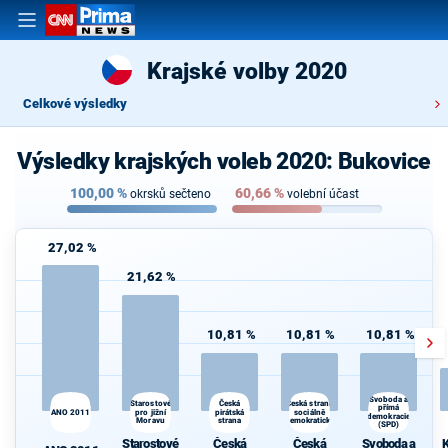
Krajské volby 2020
Celkové výsledky
Výsledky krajských voleb 2020: Bukovice
100,00
%
60,66
%
okrsků sečteno
volební účast
27,02 %
21,62 %
10,81 %
10,81 %
10,81 %
Svoboda a
Starostové
Česká strana
K
Česká
přímá
ANO 2011
pro jižní
pirátská
sociálně
s
demokracie
Moravu
strana
demokratická
(SPD)
Starostové
Česká
Česká
Svoboda a
K