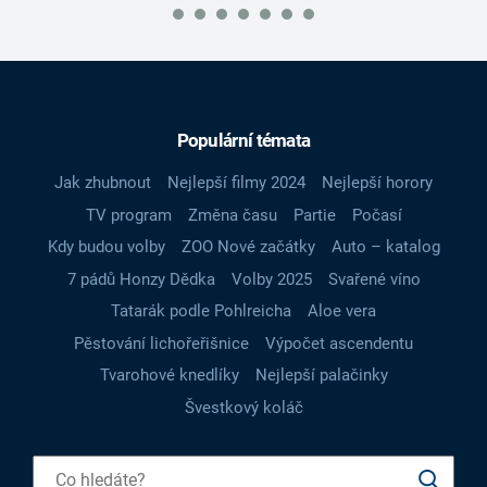
Populární témata
Jak zhubnout
Nejlepší filmy 2024
Nejlepší horory
TV program
Změna času
Partie
Počasí
Kdy budou volby
ZOO Nové začátky
Auto – katalog
7 pádů Honzy Dědka
Volby 2025
Svařené víno
Tatarák podle Pohlreicha
Aloe vera
Pěstování lichořeřišnice
Výpočet ascendentu
Tvarohové knedlíky
Nejlepší palačinky
Švestkový koláč