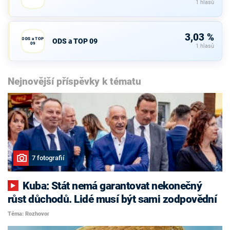
1 hlasů
3,03 %
ODS a TOP
ODS a TOP 09
09
1 hlasů
Nejnovější příspěvky k tématu
7 fotografií
Kuba: Stát nemá garantovat nekonečný
růst důchodů. Lidé musí být sami zodpovědní
Téma: Rozhovor