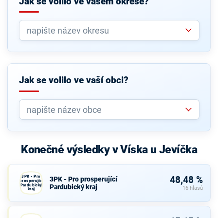
Jak se volilo ve vašem okrese?
Jak se volilo ve vaší obci?
Konečné výsledky v Víska u Jevíčka
3PK - Pro
48,48 %
3PK - Pro prosperující
prosperující
Pardubický
Pardubický kraj
16 hlasů
kraj