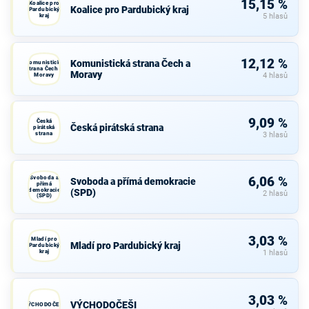
15,15 %
Koalice pro
Koalice pro Pardubický kraj
Pardubický
kraj
5 hlasů
12,12 %
Komunistická strana Čech a
Komunistická
strana Čech a
Moravy
Moravy
4 hlasů
9,09 %
Česká
Česká pirátská strana
pirátská
strana
3 hlasů
Svoboda a
6,06 %
Svoboda a přímá demokracie
přímá
demokracie
(SPD)
2 hlasů
(SPD)
3,03 %
Mladí pro
Mladí pro Pardubický kraj
Pardubický
kraj
1 hlasů
3,03 %
VÝCHODOČEŠI
VÝCHODOČEŠI