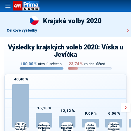
Krajské volby 2020
Celkové výsledky
Výsledky krajských voleb 2020: Víska u
Jevíčka
100,00
%
23,74
%
okrsků sečteno
volební účast
48,48 %
15,15 %
12,12 %
9,09 %
6,06 %
3PK - Pro
Svoboda a
Koalice pro
Česká
Komunistická
prosperující
přímá
Pardubický
strana Čech a
pirátská
Pardubický
demokracie
kraj
Moravy
strana