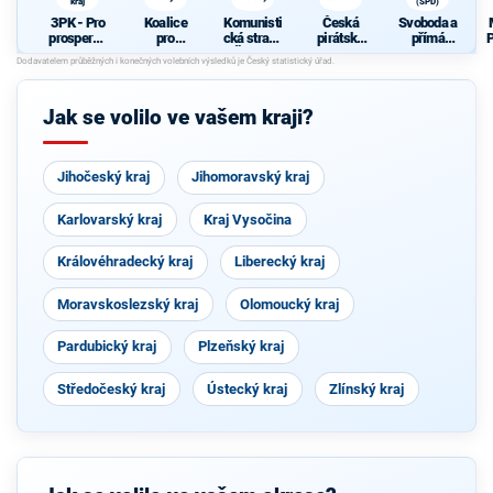
kraj
(SPD)
3PK - Pro
Koalice
Komunisti
Česká
Svoboda a
prosperují
pro
cká strana
pirátská
přímá
P
cí
Pardubick
Čech a
strana
demokraci
Pardubick
ý kraj
Moravy
e (SPD)
ý kraj
Jak se volilo ve vašem kraji?
Jihočeský kraj
Jihomoravský kraj
Karlovarský kraj
Kraj Vysočina
Královéhradecký kraj
Liberecký kraj
Moravskoslezský kraj
Olomoucký kraj
Pardubický kraj
Plzeňský kraj
Středočeský kraj
Ústecký kraj
Zlínský kraj