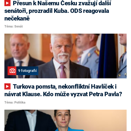
Přesun k Našemu Česku zvažují další
senátoři, prozradil Kuba. ODS reagovala
nečekaně
Téma: Senát
9 fotografií
Turkova pomsta, nekonfliktní Havlíček i
návrat Klause. Kdo může vyzvat Petra Pavla?
Téma: Politika