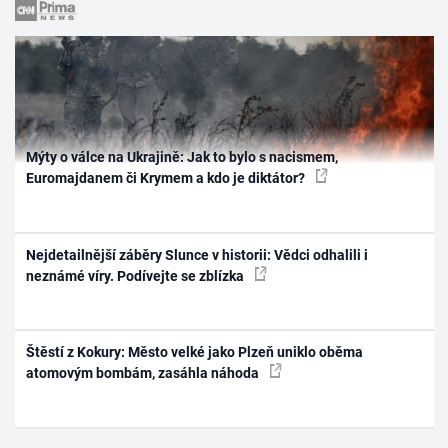
Mýty o válce na Ukrajině: Jak to bylo s nacismem,
Euromajdanem či Krymem a kdo je diktátor?
Nejdetailnější záběry Slunce v historii: Vědci odhalili i
neznámé víry. Podívejte se zblízka
Štěstí z Kokury: Město velké jako Plzeň uniklo oběma
atomovým bombám, zasáhla náhoda