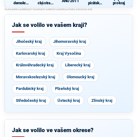
ANO 2011
demokrati
cká strana
pirátská
pro kraj
cká strana
Čech a
strana
N
Moravy
Jak se volilo ve vašem kraji?
Jihočeský kraj
Jihomoravský kraj
Karlovarský kraj
Kraj Vysočina
Královéhradecký kraj
Liberecký kraj
Moravskoslezský kraj
Olomoucký kraj
Pardubický kraj
Plzeňský kraj
Středočeský kraj
Ústecký kraj
Zlínský kraj
Jak se volilo ve vašem okrese?