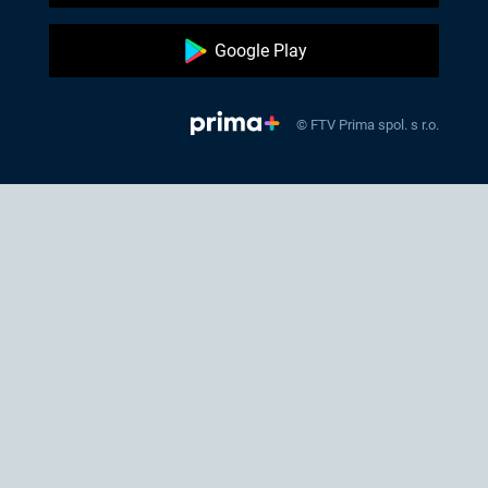
Google Play
© FTV Prima spol. s r.o.