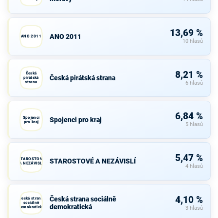
13,69 %
ANO 2011
ANO 2011
10 hlasů
8,21 %
Česká
Česká pirátská strana
pirátská
strana
6 hlasů
6,84 %
Spojenci
Spojenci pro kraj
pro kraj
5 hlasů
5,47 %
STAROSTOVÉ
STAROSTOVÉ A NEZÁVISLÍ
A NEZÁVISLÍ
4 hlasů
4,10 %
Česká strana sociálně
Česká strana
sociálně
demokratická
demokratická
3 hlasů