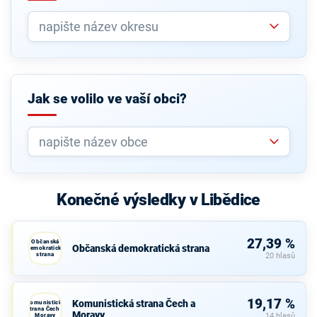
Jak se volilo ve vaší obci?
Konečné výsledky v Libědice
27,39 %
Občanská
Občanská demokratická strana
demokratická
strana
20 hlasů
19,17 %
Komunistická strana Čech a
Komunistická
strana Čech a
Moravy
Moravy
14 hlasů