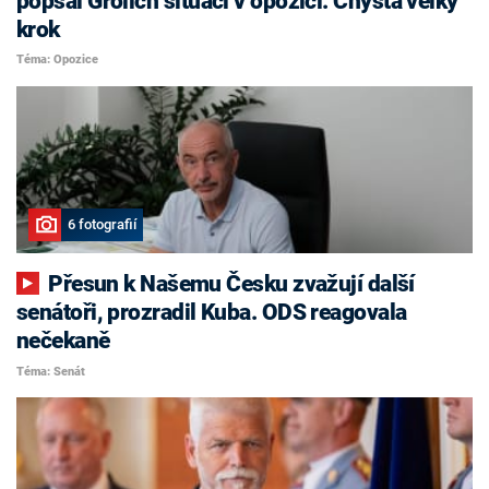
popsal Grolich situaci v opozici. Chystá velký
krok
Téma: Opozice
6 fotografií
Přesun k Našemu Česku zvažují další
senátoři, prozradil Kuba. ODS reagovala
nečekaně
Téma: Senát