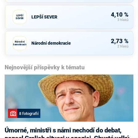
4,10 %
LEPŠÍ
LEPŠÍ SEVER
SEVER
3 hlasů
2,73 %
Národní
Národní demokracie
demokracie
2 hlasů
Nejnovější příspěvky k tématu
8 fotografií
Úmorné, ministři s námi nechodí do debat,