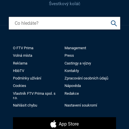
Švestkový koláč
O FTV Prima
Management
Volná místa
Press
Reklama
Castingy a výzvy
HbbTV
Kontakty
Podmínky užívání
Zpracování osobních údajů
Cookies
Nápověda
Vlastník FTV Prima spol. s
Redakce
r.o.
Nahlásit chybu
Nastavení soukromí
App Store