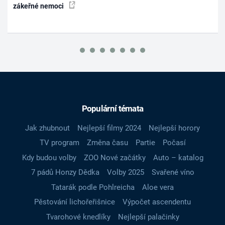
zákeřné nemoci
Populární témata
Jak zhubnout
Nejlepší filmy 2024
Nejlepší horory
TV program
Změna času
Partie
Počasí
Kdy budou volby
ZOO Nové začátky
Auto – katalog
7 pádů Honzy Dědka
Volby 2025
Svařené víno
Tatarák podle Pohlreicha
Aloe vera
Pěstování lichořeřišnice
Výpočet ascendentu
Tvarohové knedlíky
Nejlepší palačinky