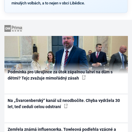
minulých volbách, a to nejen v obci Libědice.
Podmínka pro Ukrajince za útok zápalnou lahví na dům s
dětmi? Tejc zvažuje mimořádný zásah
Na „Švarcenberský“ kanál už neodbočíte. Chyba vydržela 30
let, teď ceduli celou odstraní
Zemřela známá influencerka. Towleová podlehla vzácné a