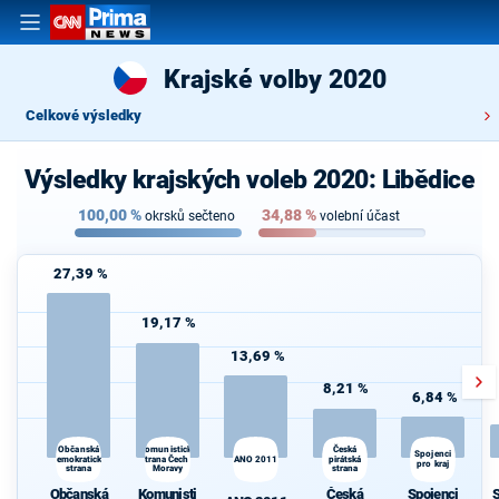
Krajské volby 2020
Celkové výsledky
Výsledky krajských voleb 2020: Libědice
100,00
%
34,88
%
okrsků sečteno
volební účast
27,39 %
19,17 %
13,69 %
8,21 %
6,84 %
Komunistická
Česká
Občanská
Spojenci
S
demokratická
strana Čech a
ANO 2011
pirátská
pro kraj
strana
Moravy
strana
Občanská
Komunisti
Česká
Spojenci