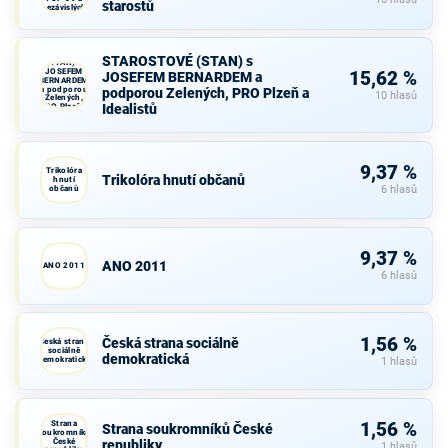
starostů
nezávislých
starostů
STAROSTOVÉ
STAROSTOVÉ (STAN) s
(STAN) s
JOSEFEM
15,62 %
JOSEFEM BERNARDEM a
BERNARDEM
a podporou
podporou Zelených, PRO Plzeň a
10 hlasů
Zelených,
Idealistů
PRO Plzeň a
Idealistů
9,37 %
Trikolóra
Trikolóra hnutí občanů
hnutí
občanů
6 hlasů
9,37 %
ANO 2011
ANO 2011
6 hlasů
1,56 %
Česká strana sociálně
Česká strana
sociálně
demokratická
demokratická
1 hlasů
Strana
1,56 %
Strana soukromníků České
soukromníků
České
republiky
1 hlasů