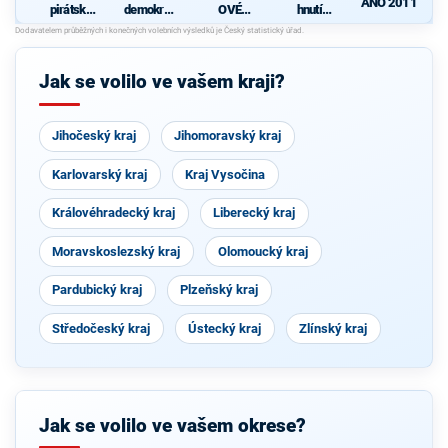
ANO 2011
pirátská
demokrati
OVÉ
hnutí
strana
cká strana
(STAN) s
občanů
s podporou
JOSEFEM
d
TOP 09 a
BERNARD
nezávislýc
EM a
Jak se volilo ve vašem kraji?
h starostů
podporou
Zelených,
PRO Plzeň
a Idealistů
Jihočeský kraj
Jihomoravský kraj
Karlovarský kraj
Kraj Vysočina
Královéhradecký kraj
Liberecký kraj
Moravskoslezský kraj
Olomoucký kraj
Pardubický kraj
Plzeňský kraj
Středočeský kraj
Ústecký kraj
Zlínský kraj
Jak se volilo ve vašem okrese?