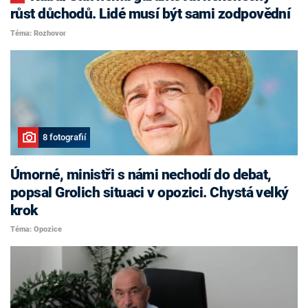
růst důchodů. Lidé musí být sami zodpovědní
Téma: Rozhovor
8 fotografií
Úmorné, ministři s námi nechodí do debat,
popsal Grolich situaci v opozici. Chystá velký
krok
Téma: Opozice