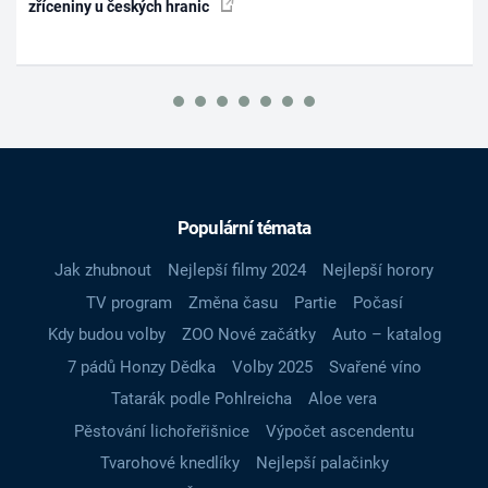
zříceniny u českých hranic
Populární témata
Jak zhubnout
Nejlepší filmy 2024
Nejlepší horory
TV program
Změna času
Partie
Počasí
Kdy budou volby
ZOO Nové začátky
Auto – katalog
7 pádů Honzy Dědka
Volby 2025
Svařené víno
Tatarák podle Pohlreicha
Aloe vera
Pěstování lichořeřišnice
Výpočet ascendentu
Tvarohové knedlíky
Nejlepší palačinky