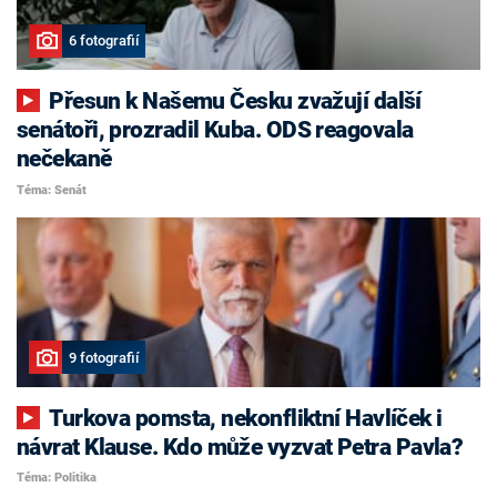
6 fotografií
Přesun k Našemu Česku zvažují další
senátoři, prozradil Kuba. ODS reagovala
nečekaně
Téma: Senát
9 fotografií
Turkova pomsta, nekonfliktní Havlíček i
návrat Klause. Kdo může vyzvat Petra Pavla?
Téma: Politika