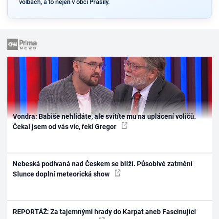
volbách, a to nejen v obci Prášily.
Vondra: Babiše nehlídáte, ale svítíte mu na uplácení voličů.
Čekal jsem od vás víc, řekl Gregor
Nebeská podívaná nad Českem se blíží. Působivé zatmění
Slunce doplní meteorická show
REPORTÁŽ: Za tajemnými hrady do Karpat aneb Fascinující