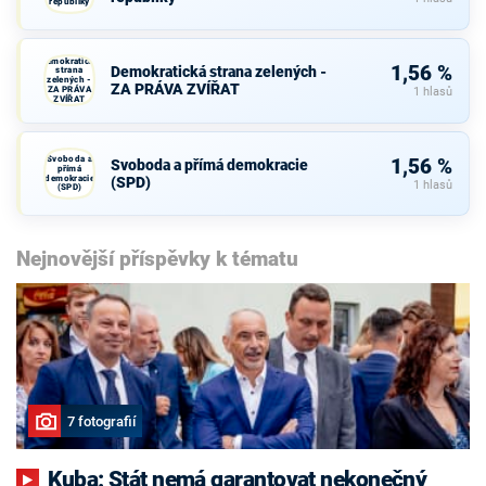
republiky
Demokratická
1,56 %
Demokratická strana zelených -
strana
zelených -
ZA PRÁVA ZVÍŘAT
ZA PRÁVA
1 hlasů
ZVÍŘAT
Svoboda a
1,56 %
Svoboda a přímá demokracie
přímá
demokracie
(SPD)
1 hlasů
(SPD)
Nejnovější příspěvky k tématu
7 fotografií
Kuba: Stát nemá garantovat nekonečný