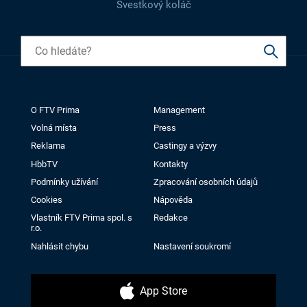
Švestkový koláč
O FTV Prima
Management
Volná místa
Press
Reklama
Castingy a výzvy
HbbTV
Kontakty
Podmínky užívání
Zpracování osobních údajů
Cookies
Nápověda
Vlastník FTV Prima spol. s
Redakce
r.o.
Nahlásit chybu
Nastavení soukromí
App Store