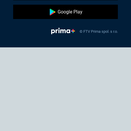
Google Play
© FTV Prima spol. s r.o.