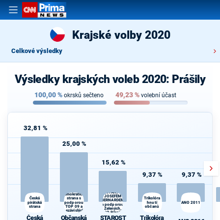
Krajské volby 2020
Celkové výsledky
Výsledky krajských voleb 2020: Prášily
100,00
%
49,23
%
okrsků sečteno
volební účast
32,81 %
25,00 %
15,62 %
9,37 %
9,37 %
STAROSTOVÉ
Občanská
(STAN) s
demokratická
JOSEFEM
strana s
Trikolóra
Česká
BERNARDEM
pirátská
podporou
hnutí
ANO 2011
a podporou
strana
TOP 09 a
občanů
d
Zelených,
nezávislých
PRO Plzeň a
starostů
Česká
Občanská
STAROST
Trikolóra
Idealistů