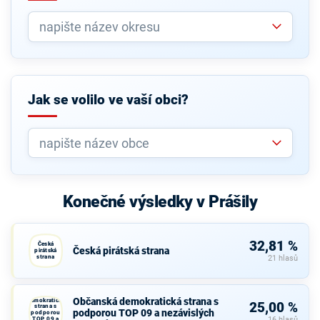
Jak se volilo ve vaší obci?
Konečné výsledky v Prášily
32,81 %
Česká
Česká pirátská strana
pirátská
strana
21 hlasů
Občanská
Občanská demokratická strana s
demokratická
25,00 %
strana s
podporou TOP 09 a nezávislých
podporou
TOP 09 a
16 hlasů