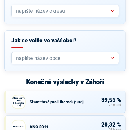
Jak se volilo ve vaší obci?
Konečné výsledky v Záhoří
Starostové
39,56 %
pro
Starostové pro Liberecký kraj
Liberecký
72 hlasů
kraj
20,32 %
ANO 2011
ANO 2011
37 hlasů