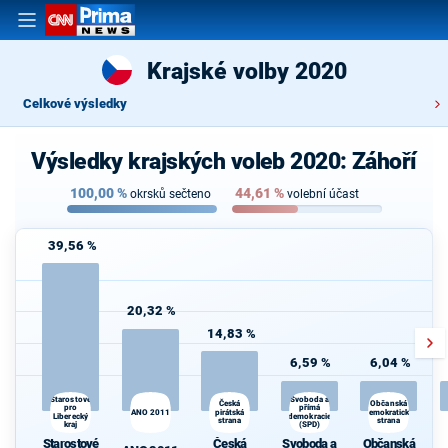
Krajské volby 2020
Celkové výsledky
Výsledky krajských voleb 2020: Záhoří
100,00
%
44,61
%
okrsků sečteno
volební účast
39,56 %
20,32 %
14,83 %
6,59 %
6,04 %
Starostové
Svoboda a
Česká
Občanská
pro
přímá
ANO 2011
pirátská
demokratická
Liberecký
demokracie
strana
strana
kraj
(SPD)
Starostové
Česká
Svoboda a
Občanská