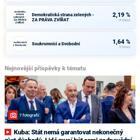
Demokratická
2,19 %
Demokratická strana zelených -
strana
zelených -
ZA PRÁVA ZVÍŘAT
ZA PRÁVA
4 hlasů
ZVÍŘAT
1,64 %
Soukromníci
Soukromníci a Svobodní
a Svobodní
3 hlasů
Nejnovější příspěvky k tématu
7 fotografií
Kuba: Stát nemá garantovat nekonečný