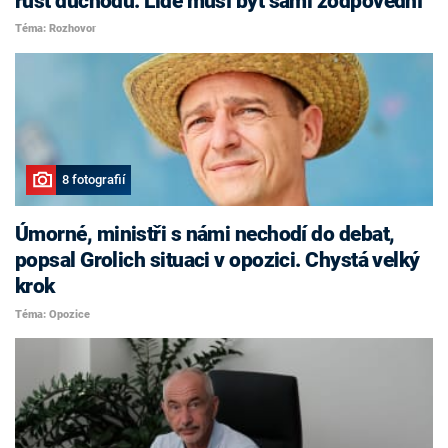
růst důchodů. Lidé musí být sami zodpovědní
Téma: Rozhovor
8 fotografií
Úmorné, ministři s námi nechodí do debat,
popsal Grolich situaci v opozici. Chystá velký
krok
Téma: Opozice