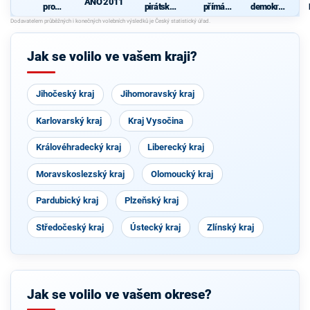
ANO 2011
pro
pirátská
přímá
demokrati
Liberecký
strana
demokraci
cká strana
kraj
e (SPD)
Jak se volilo ve vašem kraji?
Jihočeský kraj
Jihomoravský kraj
Karlovarský kraj
Kraj Vysočina
Královéhradecký kraj
Liberecký kraj
Moravskoslezský kraj
Olomoucký kraj
Pardubický kraj
Plzeňský kraj
Středočeský kraj
Ústecký kraj
Zlínský kraj
Jak se volilo ve vašem okrese?