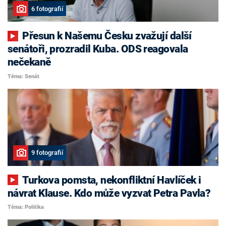
6 fotografií
Přesun k Našemu Česku zvažují další
senátoři, prozradil Kuba. ODS reagovala
nečekaně
Téma: Senát
9 fotografií
Turkova pomsta, nekonfliktní Havlíček i
návrat Klause. Kdo může vyzvat Petra Pavla?
Téma: Politika