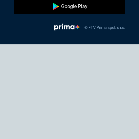
Google Play
© FTV Prima spol. s r.o.