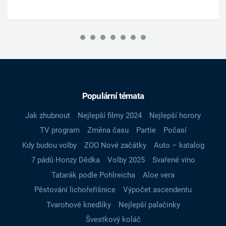
Populární témata
Jak zhubnout
Nejlepší filmy 2024
Nejlepší horory
TV program
Změna času
Partie
Počasí
Kdy budou volby
ZOO Nové začátky
Auto – katalog
7 pádů Honzy Dědka
Volby 2025
Svařené víno
Tatarák podle Pohlreicha
Aloe vera
Pěstování lichořeřišnice
Výpočet ascendentu
Tvarohové knedlíky
Nejlepší palačinky
Švestkový koláč