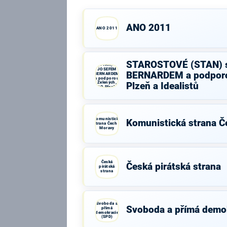
ANO 2011
ANO 2011
STAROSTOVÉ
STAROSTOVÉ (STAN) 
(STAN) s
JOSEFEM
BERNARDEM a podporo
BERNARDEM
a podporou
Zelených,
Plzeň a Idealistů
PRO Plzeň a
Idealistů
Komunistická
Komunistická strana Č
strana Čech a
Moravy
Česká
Česká pirátská strana
pirátská
strana
Svoboda a
Svoboda a přímá demo
přímá
demokracie
(SPD)