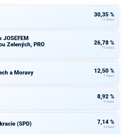
30,35 %
17 hlasů
s JOSEFEM
26,78 %
u Zelených, PRO
15 hlasů
12,50 %
ech a Moravy
7 hlasů
8,92 %
5 hlasů
7,14 %
kracie (SPD)
4 hlasů