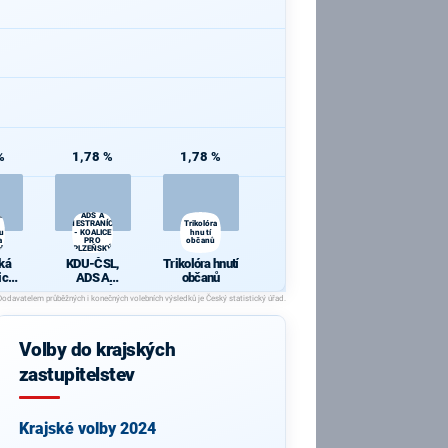
%
1,78 %
1,78 %
á
KDU-ČSL,
cká
ADS A
NESTRANÍCI
Trikolóra
u
- KOALICE
hnutí
a
PRO
občanů
ch
PLZEŇSKÝ
ů
KRAJ
ká
KDU-ČSL,
Trikolóra hnutí
ická
ADS A
občanů
 s
NESTRANÍCI -
 TOP
KOALICE PRO
PLZEŇSKÝ
ých
KRAJ
Volby do krajských
tů
zastupitelstev
Krajské volby 2024