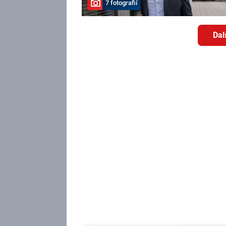
7 fotografií
Dal