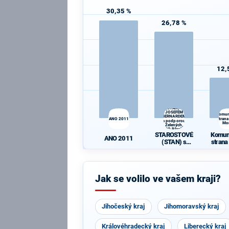
30,35 %
26,78 %
12,
STAROSTOVÉ
(STAN) s
JOSEFEM
Komun
BERNARDEM
ANO 2011
strana
a podporou
Mo
Zelených,
PRO Plzeň a
STAROSTOVÉ
Komun
Idealistů
ANO 2011
(STAN) s
strana
JOSEFEM
Mo
BERNARDEM
a podporou
Zelených,
Jak se volilo ve vašem kraji?
PRO Plzeň a
Idealistů
Jihočeský kraj
Jihomoravský kraj
Královéhradecký kraj
Liberecký kraj