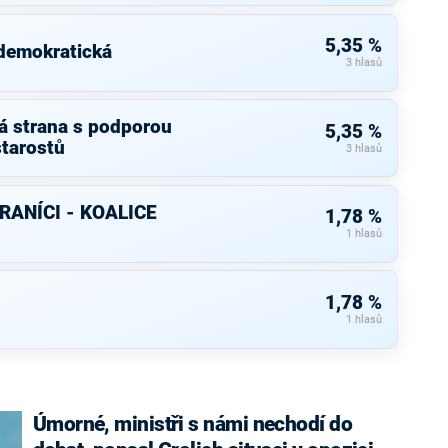
5,35 %
 demokratická
3 hlasů
á strana s podporou
5,35 %
starostů
3 hlasů
RANÍCI - KOALICE
1,78 %
1 hlasů
1,78 %
1 hlasů
Úmorné, ministři s námi nechodí do