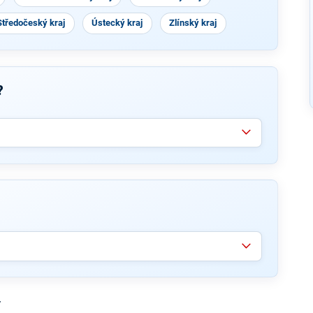
Středočeský kraj
Ústecký kraj
Zlínský kraj
?
y