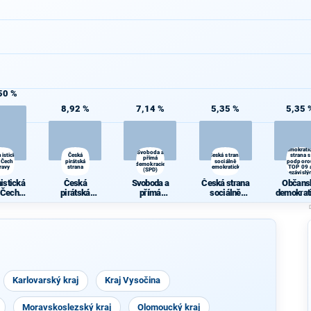
50 %
8,92 %
7,14 %
5,35 %
5,35 
Občansk
demokrati
Svoboda a
istická
Česká
Česká strana
strana s
přímá
 Čech a
pirátská
sociálně
podporo
demokracie
ravy
strana
demokratická
TOP 09 
(SPD)
nezávislý
starost
istická
Česká
Svoboda a
Česká strana
Občans
 Čech a
pirátská
přímá
sociálně
demokrat
ravy
strana
demokracie
demokratická
strana
(SPD)
podporou
09 a
nezávisl
staros
Karlovarský kraj
Kraj Vysočina
Moravskoslezský kraj
Olomoucký kraj