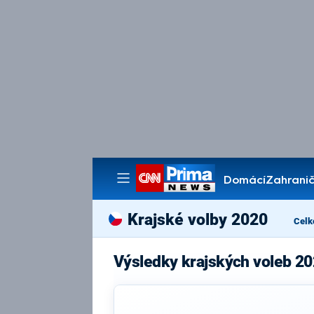
Domácí
Zahranič
Pořady
Krajské volby 2020
Celk
Výsledky krajských voleb 2