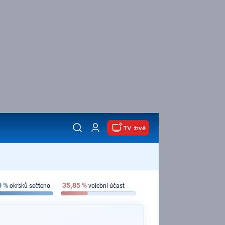
TV živě
0
%
35,85
%
okrsků sečteno
volební účast