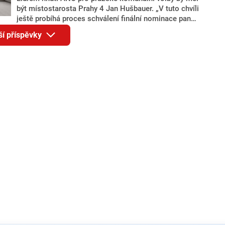
být místostarosta Prahy 4 Jan Hušbauer. „V tuto chvíli
ještě probíhá proces schválení finální nominace pana
Jana Hušbauera Výborem hnutí ANO,“ uvedl pro
ší příspěvky
redakci místopředseda pražského ANO Martin
Benkovič. O Hušbauerovi se spekulovalo jako o
náhradníkovi v čele pražské kandidátky poté, co
rezignoval po sérii nejasností v majetkových
přiznáních a pořizování bytů Ondřej Prokop. Zároveň
ale stále není jasné, kdo bude za ANO kandidovat ve
dvou ze tří pražských obvodů do horní komory
parlamentu. ANO má v Praze dlouhodobě horší
výsledky než ve zbytku republiky.