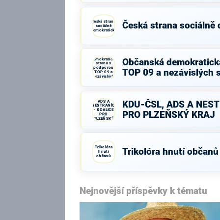
Česká strana
Česká strana sociálně
sociálně
demokratická
Občanská
demokratická
Občanská demokratick
strana s
podporou
TOP 09 a nezávislých 
TOP 09 a
nezávislých
starostů
KDU-ČSL,
ADS A
KDU-ČSL, ADS A NEST
NESTRANÍCI
- KOALICE
PRO PLZEŇSKÝ KRAJ
PRO
PLZEŇSKÝ
KRAJ
Trikolóra
Trikolóra hnutí občanů
hnutí
občanů
Nejnovější příspěvky k tématu