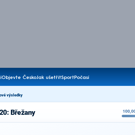
í
Objevte Česko
Jak ušetřit
Sport
Počasí
ové výsledky
020: Břežany
100,0