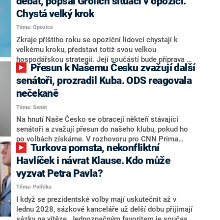
debat, popsal Grolich situaci v opozici.
Chystá velký krok
Téma: Opozice
Zkraje příštího roku se opoziční lidovci chystají k
velkému kroku, představí totiž svou velkou
hospodářskou strategii. Její součástí bude příprava na
Přesun k Našemu Česku zvažují další
stárnutí populace, řekl ve středu na setkání s novináři
nový předseda lidovců Jan Grolich. Ten zároveň v
senátoři, prozradil Kuba. ODS reagovala
senátních volbách kandiduje ve Vyškově. Popsal i
nečekaně
aktivitu opozice, o níž vládní strany nebo političtí
Téma: Senát
komentátoři mluví jako o slabé a v defenzivě. „Je to
úmorná práce upozorňovat na chyby vlády. Ministři s
Na hnutí Naše Česko se obracejí někteří stávající
námi navíc nechodí do debat. Chceme ale ukazovat
senátoři a zvažují přesun do našeho klubu, pokud ho
svoje témata,“ odpověděl Grolich na dotaz CNN Prima
po volbách získáme. V rozhovoru pro CNN Prima
Turkova pomsta, nekonfliktní
NEWS.
NEWS to řekl zakladatel hnutí a jihočeský hejtman
Martin Kuba. Konkrétní nebyl, ale získat by takto mohl
Havlíček i návrat Klause. Kdo může
například senátora Zdeňka Hrabu, který je dnes
vyzvat Petra Pavla?
součástí klubu ODS a TOP 09. Hraba to na dotaz
Téma: Politika
redakce nevyloučil. Předseda klubu senátorů ODS
Zdeněk Nytra redakci řekl, že počítá s odchodem
I když se prezidentské volby mají uskutečnit až v
některých senátorů z klubu a že Naše Česko není
lednu 2028, sázkové kanceláře už delší dobu přijímají
nepřítel, ale soupeř.
sázky na vítěze. Jednoznačným favoritem je současná