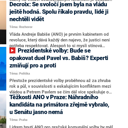
Decroix: Se svoločí jsem byla na vládu
hlava státu Petr Pavel. Daleko za ním pak bookmakeři
zmiňují dva výrazné politiky ANO, tedy premiéra
ještě hodná. Spolu říkalo pravdu, lidé ji
Andreje Babiše a ministra průmyslu Karla Havlíčka.
nechtěli vidět
Oblíbeným tipem samotných sázkařů je poslanec za
Téma: Rozhovor
Motoristy Filip Turek. Politolog Jan Kubáček nicméně
o případné kandidatuře kohokoliv ze zmíněné trojice
Vláda Andreje Babiše (ANO) je prvním kabinetem od
značně pochybuje. Podle něj současná koalice dosud
revoluce, který dává každý den najevo, že justici není
nemá osobu, která by Pavlovi mohla konkurovat.
potřeba respektovat. Alespoň to si myslí stínová
Prezidentské volby: Bude se
ministryně spravedlnosti ODS Eva Decroix. V
rozhovoru pro CNN Prima NEWS si nebrala servítky
opakovat duel Pavel vs. Babiš? Experti
ohledně politického výkonu svého nástupce Jeronýma
zmiňují pro a proti
Tejce (za ANO) či vládní zmocněnkyně pro lidská
Téma: Politika
práva Taťány Malé (ANO). Označením „svoloč“ na
adresu vlády prý byla ještě hodná. Decroix se také
Přestože prezidentské volby proběhnou až za zhruba
vrátila k volební porážce koalice Spolu či promluvila o
rok a půl, v souvislosti s eskalujícím konfliktem mezi
hnutí Naše Česko Martina Kuby.
vládou a Petrem Pavlem se čím dál více spekuluje o
Těžkosti ANO v Praze: Náhradního
tom, koho by do bitvy o Hrad mohla vyslat současná
koalice. Někteří političtí komentátoři znovu vytahují
kandidáta na primátora zřejmě vybralo,
jméno premiéra Andreje Babiše (ANO). Jak moc je
u Senátu jasno nemá
pravděpodobné, že se v prezidentských volbách 2028
Téma: Praha
bude znovu opakovat souboj z roku 2023?
Lídrem hnutí ANO pro pražské komunální volby by měl